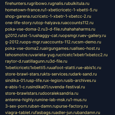
firehunters.ru
gribowo.ru
gnalis.ru
bulkitula.ru
hometown-france.ru
1-xbeticricetc-1-xbetti-5.ru
shop-garena.ru
cricetc-1-xbetr-1-xbetcc-2.ru
one-life-story.ru
top-halyava.ru
accounts112.ru
poka-vse-doma-2.ru
3-d-file.ru
hahahaharms.ru
g2012.ru
tst-1.ru
shaggy-cat.ru
opsmgr.ru
ev-gallery.ru
g-2012.ru
ops-mgr.ru
accounts-112.ru
csm-demo.ru
poka-vse-doma2.ru
airgungames.ru
allseo-host.ru
tehosmotre.ru
varieta-yug.ru
cricetc1xbetr1xbetcc2.ru
raytor-d.ru
atillagunn.ru
3d-file.ru
1xbeticricetc1xbetti5.ru
uafoot-statti.ru
e-abis1c.ru
store-brawl-stars.ru
kts-services.ru
dark-sand.ru
sindika-01.ru
sp-life.ru
x-legion.ru
sib-archives.ru
e-abis-1-c.ru
sindika01.ru
venda-festival.ru
store-brawlstars.ru
dooraleksandria.ru
antenna-highly.ru
mine-lab-msk.ru
1-mus.ru
3-sex-porn.ru
ban-damn.ru
purse-factory.ru
viagra-tablet.ru
fasbags.ru
adler-jun.ru
bandamn.ru