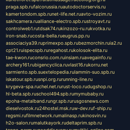
praga.spb.ru
falcorussia.ru
autodoctorservis.ru
kamertondom.spb.ru
net-life.net.ru
avto-vozim.ru
sakhcamera.ru
alliance-electro.spb.ru
stroyavt.ru
controlweb1.ru
tdsak74.ru
kinzozo-ru.ru
kvotka.ru
iron-snab.ru
costa-bella.ru
eugrus.pp.ru
associaciya39.ru
primexpo.spb.ru
bezmorchin.ru
ia2.ru
cpt21.ru
ispecspb.ru
regahost.ru
kolosok-elita.ru
tae-kwon.ru
consrio.com.ru
insiam.ru
avegainfo.ru
archery161.ru
bigencyclica.ru
vlast16.ru
korru.net
sarmiento.spb.su
extelopedia.ru
lammin-suo.spb.ru
iskatour.spb.ru
snpi.org.ru
running-line.ru
krygeva-spa.ru
chel.net.ru
rust-loco.ru
dugshop.ru
hl-beta.spb.ru
school494.spb.ru
mymubaby.ru
epoha-metalband.ru
ngr.spb.ru
rusgosnews.com
dieselvostok.ru
24hostel.msk.ru
w-dev.ru
f-ship.ru
regsmi.ru
filmnetwork.ru
malinasp.ru
kinosvin.ru
h2o-salon.ru
malutkayork.ru
deltaprim.spb.ru