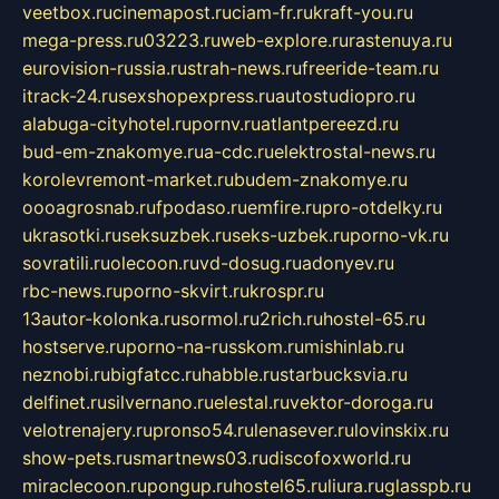
veetbox.ru
cinemapost.ru
ciam-fr.ru
kraft-you.ru
mega-press.ru
03223.ru
web-explore.ru
rastenuya.ru
eurovision-russia.ru
strah-news.ru
freeride-team.ru
itrack-24.ru
sexshopexpress.ru
autostudiopro.ru
alabuga-cityhotel.ru
pornv.ru
atlantpereezd.ru
bud-em-znakomye.ru
a-cdc.ru
elektrostal-news.ru
korolevremont-market.ru
budem-znakomye.ru
oooagrosnab.ru
fpodaso.ru
emfire.ru
pro-otdelky.ru
ukrasotki.ru
seksuzbek.ru
seks-uzbek.ru
porno-vk.ru
sovratili.ru
olecoon.ru
vd-dosug.ru
adonyev.ru
rbc-news.ru
porno-skvirt.ru
krospr.ru
13autor-kolonka.ru
sormol.ru
2rich.ru
hostel-65.ru
hostserve.ru
porno-na-russkom.ru
mishinlab.ru
neznobi.ru
bigfatcc.ru
habble.ru
starbucksvia.ru
delfinet.ru
silvernano.ru
elestal.ru
vektor-doroga.ru
velotrenajery.ru
pronso54.ru
lenasever.ru
lovinskix.ru
show-pets.ru
smartnews03.ru
discofoxworld.ru
miraclecoon.ru
pongup.ru
hostel65.ru
liura.ru
glasspb.ru