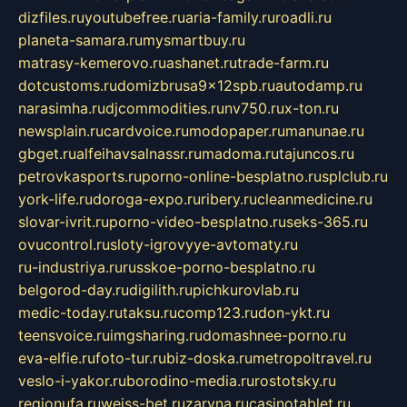
dizfiles.ru
youtubefree.ru
aria-family.ru
roadli.ru
planeta-samara.ru
mysmartbuy.ru
matrasy-kemerovo.ru
ashanet.ru
trade-farm.ru
dotcustoms.ru
domizbrusa9x12spb.ru
autodamp.ru
narasimha.ru
djcommodities.ru
nv750.ru
x-ton.ru
newsplain.ru
cardvoice.ru
modopaper.ru
manunae.ru
gbget.ru
alfeihavsalnassr.ru
madoma.ru
tajuncos.ru
petrovkasports.ru
porno-online-besplatno.ru
splclub.ru
york-life.ru
doroga-expo.ru
ribery.ru
cleanmedicine.ru
slovar-ivrit.ru
porno-video-besplatno.ru
seks-365.ru
ovucontrol.ru
sloty-igrovyye-avtomaty.ru
ru-industriya.ru
russkoe-porno-besplatno.ru
belgorod-day.ru
digilith.ru
pichkurovlab.ru
medic-today.ru
taksu.ru
comp123.ru
don-ykt.ru
teensvoice.ru
imgsharing.ru
domashnee-porno.ru
eva-elfie.ru
foto-tur.ru
biz-doska.ru
metropoltravel.ru
veslo-i-yakor.ru
borodino-media.ru
rostotsky.ru
regionufa.ru
weiss-bet.ru
zaryna.ru
casinotablet.ru