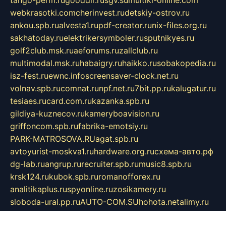
tango-perm.ru
gooddir.ru
sgv.su
multiki-online.com
webkrasotki.com
cherinvest.ru
detskiy-ostrov.ru
ankou.spb.ru
alvesta1.ru
pdf-creator.ru
nix-files.org.ru
sakhatoday.ru
elektrikersymboler.ru
sputnikyes.ru
golf2club.msk.ru
aeforums.ru
zallclub.ru
multimodal.msk.ru
habaigry.ru
haikko.ru
sobakopedia.ru
isz-fest.ru
ewnc.info
screensaver-clock.net.ru
volnav.spb.ru
comnat.ru
npf.net.ru
7bit.pp.ru
kalugatur.ru
tesiaes.ru
card.com.ru
kazanka.spb.ru
gildiya-kuznecov.ru
kameryboavision.ru
griffoncom.spb.ru
fabrika-emotsiy.ru
PARK-MATROSOVA.RU
agat.spb.ru
avtoyurist-moskva1.ru
hardware.org.ru
схема-авто.рф
dg-lab.ru
angrup.ru
recruiter.spb.ru
music8.spb.ru
krsk124.ru
kubok.spb.ru
romanofforex.ru
analitikaplus.ru
spyonline.ru
zosikamery.ru
sloboda-ural.pp.ru
AUTO-COM.SU
hohota.net
alimy.ru
online-z.com
aromat-vostoka.ru
otdelkaexp.ru