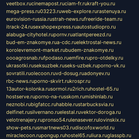
veetbox.ru
cinemapost.ru
ciam-fr.ru
kraft-you.ru
mega-press.ru
03223.ru
web-explore.ru
rastenuya.ru
eurovision-russia.ru
strah-news.ru
freeride-team.ru
itrack-24.ru
sexshopexpress.ru
autostudiopro.ru
alabuga-cityhotel.ru
pornv.ru
atlantpereezd.ru
bud-em-znakomye.ru
a-cdc.ru
elektrostal-news.ru
korolevremont-market.ru
budem-znakomye.ru
oooagrosnab.ru
fpodaso.ru
emfire.ru
pro-otdelky.ru
ukrasotki.ru
seksuzbek.ru
seks-uzbek.ru
porno-vk.ru
sovratili.ru
olecoon.ru
vd-dosug.ru
adonyev.ru
rbc-news.ru
porno-skvirt.ru
krospr.ru
13autor-kolonka.ru
sormol.ru
2rich.ru
hostel-65.ru
hostserve.ru
porno-na-russkom.ru
mishinlab.ru
neznobi.ru
bigfatcc.ru
habble.ru
starbucksvia.ru
delfinet.ru
silvernano.ru
elestal.ru
vektor-doroga.ru
velotrenajery.ru
pronso54.ru
lenasever.ru
lovinskix.ru
show-pets.ru
smartnews03.ru
discofoxworld.ru
miraclecoon.ru
pongup.ru
hostel65.ru
liura.ru
glasspb.ru