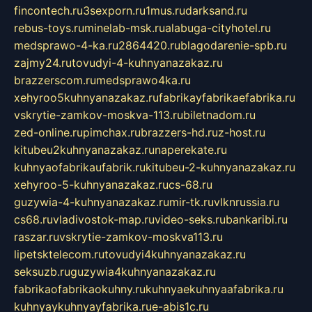
fincontech.ru
3sexporn.ru
1mus.ru
darksand.ru
rebus-toys.ru
minelab-msk.ru
alabuga-cityhotel.ru
medsprawo-4-ka.ru
2864420.ru
blagodarenie-spb.ru
zajmy24.ru
tovudyi-4-kuhnyanazakaz.ru
brazzerscom.ru
medsprawo4ka.ru
xehyroo5kuhnyanazakaz.ru
fabrikayfabrikaefabrika.ru
vskrytie-zamkov-moskva-113.ru
biletnadom.ru
zed-online.ru
pimchax.ru
brazzers-hd.ru
z-host.ru
kitubeu2kuhnyanazakaz.ru
naperekate.ru
kuhnyaofabrikaufabrik.ru
kitubeu-2-kuhnyanazakaz.ru
xehyroo-5-kuhnyanazakaz.ru
cs-68.ru
guzywia-4-kuhnyanazakaz.ru
mir-tk.ru
vlknrussia.ru
cs68.ru
vladivostok-map.ru
video-seks.ru
bankaribi.ru
raszar.ru
vskrytie-zamkov-moskva113.ru
lipetsktelecom.ru
tovudyi4kuhnyanazakaz.ru
seksuzb.ru
guzywia4kuhnyanazakaz.ru
fabrikaofabrikaokuhny.ru
kuhnyaekuhnyaafabrika.ru
kuhnyaykuhnyayfabrika.ru
e-abis1c.ru