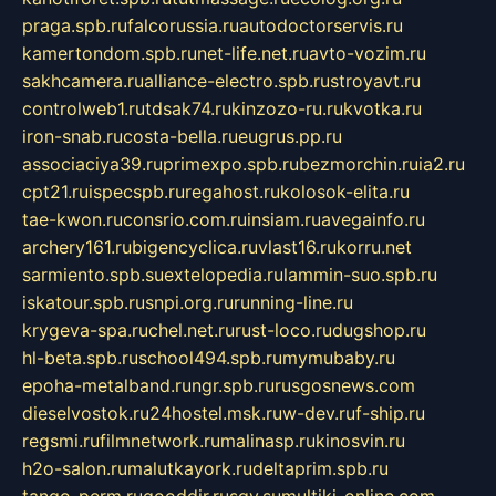
praga.spb.ru
falcorussia.ru
autodoctorservis.ru
kamertondom.spb.ru
net-life.net.ru
avto-vozim.ru
sakhcamera.ru
alliance-electro.spb.ru
stroyavt.ru
controlweb1.ru
tdsak74.ru
kinzozo-ru.ru
kvotka.ru
iron-snab.ru
costa-bella.ru
eugrus.pp.ru
associaciya39.ru
primexpo.spb.ru
bezmorchin.ru
ia2.ru
cpt21.ru
ispecspb.ru
regahost.ru
kolosok-elita.ru
tae-kwon.ru
consrio.com.ru
insiam.ru
avegainfo.ru
archery161.ru
bigencyclica.ru
vlast16.ru
korru.net
sarmiento.spb.su
extelopedia.ru
lammin-suo.spb.ru
iskatour.spb.ru
snpi.org.ru
running-line.ru
krygeva-spa.ru
chel.net.ru
rust-loco.ru
dugshop.ru
hl-beta.spb.ru
school494.spb.ru
mymubaby.ru
epoha-metalband.ru
ngr.spb.ru
rusgosnews.com
dieselvostok.ru
24hostel.msk.ru
w-dev.ru
f-ship.ru
regsmi.ru
filmnetwork.ru
malinasp.ru
kinosvin.ru
h2o-salon.ru
malutkayork.ru
deltaprim.spb.ru