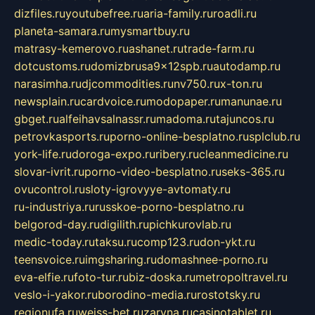
dizfiles.ru
youtubefree.ru
aria-family.ru
roadli.ru
planeta-samara.ru
mysmartbuy.ru
matrasy-kemerovo.ru
ashanet.ru
trade-farm.ru
dotcustoms.ru
domizbrusa9x12spb.ru
autodamp.ru
narasimha.ru
djcommodities.ru
nv750.ru
x-ton.ru
newsplain.ru
cardvoice.ru
modopaper.ru
manunae.ru
gbget.ru
alfeihavsalnassr.ru
madoma.ru
tajuncos.ru
petrovkasports.ru
porno-online-besplatno.ru
splclub.ru
york-life.ru
doroga-expo.ru
ribery.ru
cleanmedicine.ru
slovar-ivrit.ru
porno-video-besplatno.ru
seks-365.ru
ovucontrol.ru
sloty-igrovyye-avtomaty.ru
ru-industriya.ru
russkoe-porno-besplatno.ru
belgorod-day.ru
digilith.ru
pichkurovlab.ru
medic-today.ru
taksu.ru
comp123.ru
don-ykt.ru
teensvoice.ru
imgsharing.ru
domashnee-porno.ru
eva-elfie.ru
foto-tur.ru
biz-doska.ru
metropoltravel.ru
veslo-i-yakor.ru
borodino-media.ru
rostotsky.ru
regionufa.ru
weiss-bet.ru
zaryna.ru
casinotablet.ru