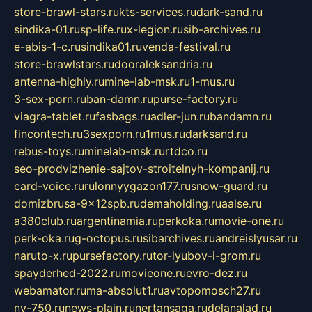
store-brawl-stars.ru
kts-services.ru
dark-sand.ru
sindika-01.ru
sp-life.ru
x-legion.ru
sib-archives.ru
e-abis-1-c.ru
sindika01.ru
venda-festival.ru
store-brawlstars.ru
dooraleksandria.ru
antenna-highly.ru
mine-lab-msk.ru
1-mus.ru
3-sex-porn.ru
ban-damn.ru
purse-factory.ru
viagra-tablet.ru
fasbags.ru
adler-jun.ru
bandamn.ru
fincontech.ru
3sexporn.ru
1mus.ru
darksand.ru
rebus-toys.ru
minelab-msk.ru
rtdco.ru
seo-prodvizhenie-sajtov-stroitelnyh-kompanij.ru
card-voice.ru
rulonnyygazon177.ru
snow-guard.ru
domizbrusa-9x12spb.ru
demaholding.ru
aalse.ru
a380club.ru
argentinamia.ru
perkoka.ru
movie-one.ru
perk-oka.ru
g-octopus.ru
sibarchives.ru
andreislyusar.ru
naruto-x.ru
pursefactory.ru
tor-lyubov-i-grom.ru
spayderhed-2022.ru
movieone.ru
evro-dez.ru
webamator.ru
ma-absolut1.ru
avtopomosch27.ru
nv-750.ru
news-plain.ru
nertansaga.ru
delanalad.ru