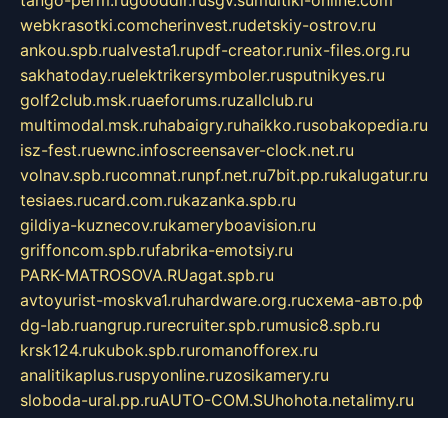
tango-perm.ru
gooddir.ru
sgv.su
multiki-online.com
webkrasotki.com
cherinvest.ru
detskiy-ostrov.ru
ankou.spb.ru
alvesta1.ru
pdf-creator.ru
nix-files.org.ru
sakhatoday.ru
elektrikersymboler.ru
sputnikyes.ru
golf2club.msk.ru
aeforums.ru
zallclub.ru
multimodal.msk.ru
habaigry.ru
haikko.ru
sobakopedia.ru
isz-fest.ru
ewnc.info
screensaver-clock.net.ru
volnav.spb.ru
comnat.ru
npf.net.ru
7bit.pp.ru
kalugatur.ru
tesiaes.ru
card.com.ru
kazanka.spb.ru
gildiya-kuznecov.ru
kameryboavision.ru
griffoncom.spb.ru
fabrika-emotsiy.ru
PARK-MATROSOVA.RU
agat.spb.ru
avtoyurist-moskva1.ru
hardware.org.ru
схема-авто.рф
dg-lab.ru
angrup.ru
recruiter.spb.ru
music8.spb.ru
krsk124.ru
kubok.spb.ru
romanofforex.ru
analitikaplus.ru
spyonline.ru
zosikamery.ru
sloboda-ural.pp.ru
AUTO-COM.SU
hohota.net
alimy.ru
online-z.com
aromat-vostoka.ru
otdelkaexp.ru