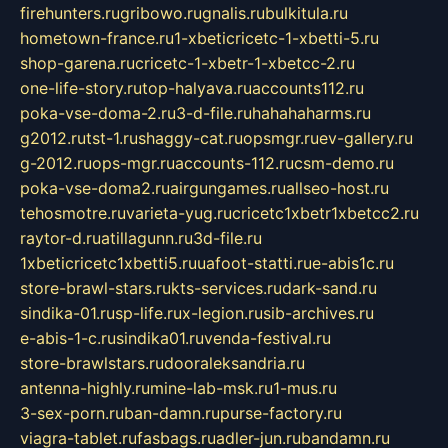
firehunters.ru
gribowo.ru
gnalis.ru
bulkitula.ru
hometown-france.ru
1-xbeticricetc-1-xbetti-5.ru
shop-garena.ru
cricetc-1-xbetr-1-xbetcc-2.ru
one-life-story.ru
top-halyava.ru
accounts112.ru
poka-vse-doma-2.ru
3-d-file.ru
hahahaharms.ru
g2012.ru
tst-1.ru
shaggy-cat.ru
opsmgr.ru
ev-gallery.ru
g-2012.ru
ops-mgr.ru
accounts-112.ru
csm-demo.ru
poka-vse-doma2.ru
airgungames.ru
allseo-host.ru
tehosmotre.ru
varieta-yug.ru
cricetc1xbetr1xbetcc2.ru
raytor-d.ru
atillagunn.ru
3d-file.ru
1xbeticricetc1xbetti5.ru
uafoot-statti.ru
e-abis1c.ru
store-brawl-stars.ru
kts-services.ru
dark-sand.ru
sindika-01.ru
sp-life.ru
x-legion.ru
sib-archives.ru
e-abis-1-c.ru
sindika01.ru
venda-festival.ru
store-brawlstars.ru
dooraleksandria.ru
antenna-highly.ru
mine-lab-msk.ru
1-mus.ru
3-sex-porn.ru
ban-damn.ru
purse-factory.ru
viagra-tablet.ru
fasbags.ru
adler-jun.ru
bandamn.ru