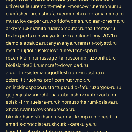
universalia.ru
remont-mebeli-moscow.ru
termomur.ru
clubfisher.ru
remstirufa.ru
erdamchi.ru
doramamama.ru
muraviovka-park.ru
worldofwoman.ru
clean-dreams.ru
arkrym.ru
kristinita.ru
dircomputer.ru
healthenter.ru
textexperts.ru
pivnaya-kruzhka.ru
kinofilmy-2021.ru
demolalapaluza.ru
tanyavanya.ru
remstir-tolyatti.ru
msdip.ru
jdol.ru
sokolovr.ru
newtech-spb.ru
rezemkleim.ru
massage-tai.ru
seonub.ru
zvonitut.ru
biolisichka24.ru
mncraft-download.ru
algoritm-sistema.ru
godflesh.ru
ru-industria.ru
zebra-tlt.ru
okna-proficom.ru
erynok.ru
onlinekinospace.ru
startupstudio-fefu.ru
zarges-ru.ru
gegenjustizunrecht.ru
autobalashov.ru
utrovortu.ru
spiski-firm.ru
elara-m.ru
kinomusorka.ru
mkcslava.ru
2bets.ru
vintovoykompressor.ru
birminghamvsfulham.ru
sarmat-komp.ru
pioneeri.ru
amadis-chocolate.ru
shkurki-karakulya.ru
kanotiforet.spb.ru
tutmassage.ru
ecolog.org.ru