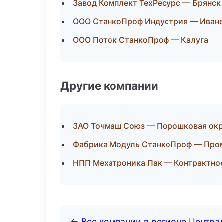
Завод Комплект ТехРесурс — Брянск
ООО СтанкоПроф Индустрия — Иван
ООО Поток СтанкоПроф — Калуга
Другие компании
ЗАО Точмаш Союз — Порошковая окр
Фабрика Модуль СтанкоПроф — Про
НПП Мехатроника Пак — Контрактно
←
Все компании в регионе Центр