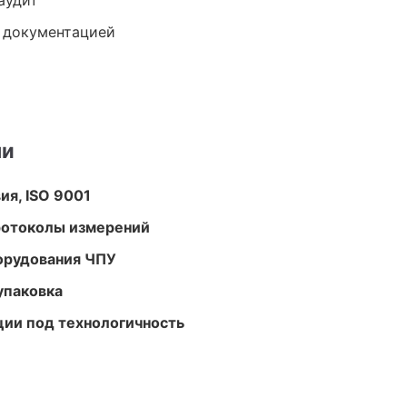
аудит
е документацией
ми
ия, ISO 9001
ротоколы измерений
орудования ЧПУ
упаковка
ции под технологичность