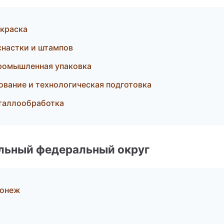
краска
снастки и штампов
ромышленная упаковка
рование и технологическая подготовка
еталлообработка
альный федеральный округ
ронеж