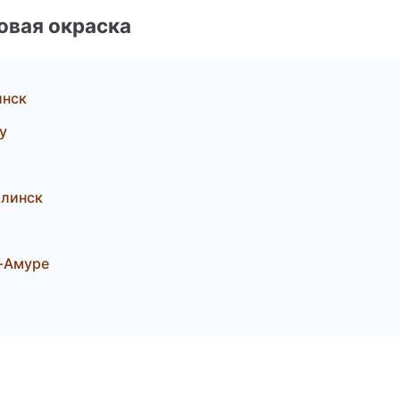
овая окраска
инск
у
алинск
-Амуре