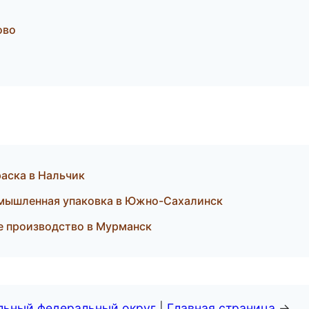
ово
аска в Нальчик
мышленная упаковка в Южно-Сахалинск
е производство в Мурманск
альный федеральный округ
|
Главная страница
→