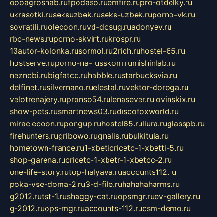
oooagrosnab.ru
fpodaso.ru
emfire.ru
pro-otdelky.ru
ukrasotki.ru
seksuzbek.ru
seks-uzbek.ru
porno-vk.ru
sovratili.ru
olecoon.ru
vd-dosug.ru
adonyev.ru
rbc-news.ru
porno-skvirt.ru
krospr.ru
13autor-kolonka.ru
sormol.ru
2rich.ru
hostel-65.ru
hostserve.ru
porno-na-russkom.ru
mishinlab.ru
neznobi.ru
bigfatcc.ru
habble.ru
starbucksvia.ru
delfinet.ru
silvernano.ru
elestal.ru
vektor-doroga.ru
velotrenajery.ru
pronso54.ru
lenasever.ru
lovinskix.ru
show-pets.ru
smartnews03.ru
discofoxworld.ru
miraclecoon.ru
pongup.ru
hostel65.ru
liura.ru
glasspb.ru
firehunters.ru
gribowo.ru
gnalis.ru
bulkitula.ru
hometown-france.ru
1-xbeticricetc-1-xbetti-5.ru
shop-garena.ru
cricetc-1-xbetr-1-xbetcc-2.ru
one-life-story.ru
top-halyava.ru
accounts112.ru
poka-vse-doma-2.ru
3-d-file.ru
hahahaharms.ru
g2012.ru
tst-1.ru
shaggy-cat.ru
opsmgr.ru
ev-gallery.ru
g-2012.ru
ops-mgr.ru
accounts-112.ru
csm-demo.ru