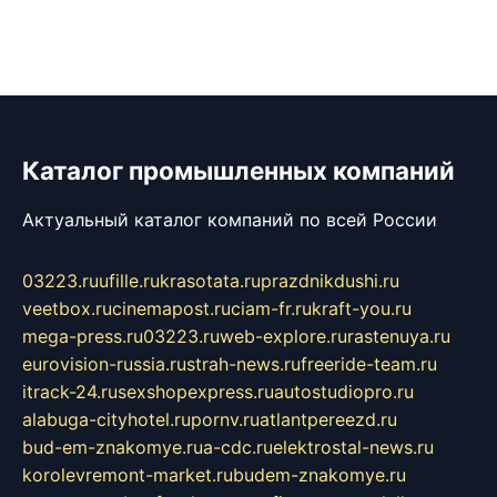
Каталог промышленных компаний
Актуальный каталог компаний по всей России
03223.ru
ufille.ru
krasotata.ru
prazdnikdushi.ru
veetbox.ru
cinemapost.ru
ciam-fr.ru
kraft-you.ru
mega-press.ru
03223.ru
web-explore.ru
rastenuya.ru
eurovision-russia.ru
strah-news.ru
freeride-team.ru
itrack-24.ru
sexshopexpress.ru
autostudiopro.ru
alabuga-cityhotel.ru
pornv.ru
atlantpereezd.ru
bud-em-znakomye.ru
a-cdc.ru
elektrostal-news.ru
korolevremont-market.ru
budem-znakomye.ru