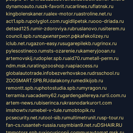
dynamoauto.ru
szk-favorit.ru
carlines.ru
flatnsk.ru
kingbolenskaner.ru
alex-motor.ru
astroline.net.ru
act1.spb.ru
polyglot.com.ru
gidlipetsk.ru
ooo-driada.ru
detsad125.ru
mir-zdoroviya.ru
bruslanovo.ru
siterem.ru
council.spb.ru
лодкипатриот.рф
kafekolizey.ru
iclub.net.ru
gazon-easy.ru
sugarepilekb.ru
grinox.ru
pylesostineco.ru
msts-ozarenie.ru
kameryjooan.ru
artemovskij.ru
dopler.spb.ru
aid70.ru
metall-perm.ru
ndm.msk.ru
ratingzooshop.ru
apiaccess.ru
globalautotrade.info
bezverhovskoe.ru
drsschool.ru
ZOOSMART.SPB.RU
dalakony.ru
medikijob.ru
remontt.spb.ru
photostudia.spb.ru
myragon.ru
terramia.ru
academy62.ru
gardengallereya.ru
rti.com.ru
artem-news.ru
biserinca.ru
krasnodarkurort.com
imshowtv.ru
mebel-v-tule.ru
mobtopik.ru
pcsecurity.net.ru
tool-sib.ru
multimetrunit.ru
sp-tour.ru
fan-cs.ru
santeh-russia.ru
symbian9.net.ru
DSHAIR.RU
tmmotors.spb.ru
xjocuricopii.com
musavtomat.msk.ru