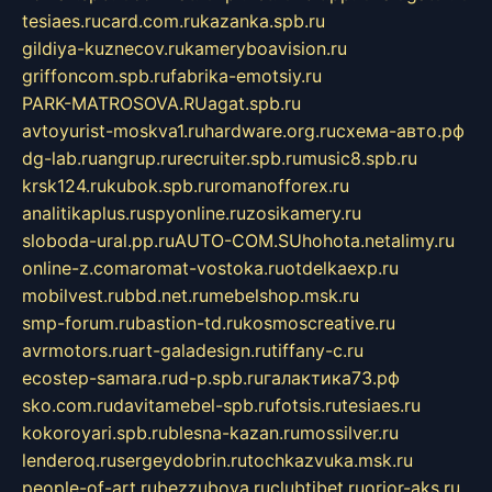
tesiaes.ru
card.com.ru
kazanka.spb.ru
gildiya-kuznecov.ru
kameryboavision.ru
griffoncom.spb.ru
fabrika-emotsiy.ru
PARK-MATROSOVA.RU
agat.spb.ru
avtoyurist-moskva1.ru
hardware.org.ru
схема-авто.рф
dg-lab.ru
angrup.ru
recruiter.spb.ru
music8.spb.ru
krsk124.ru
kubok.spb.ru
romanofforex.ru
analitikaplus.ru
spyonline.ru
zosikamery.ru
sloboda-ural.pp.ru
AUTO-COM.SU
hohota.net
alimy.ru
online-z.com
aromat-vostoka.ru
otdelkaexp.ru
mobilvest.ru
bbd.net.ru
mebelshop.msk.ru
smp-forum.ru
bastion-td.ru
kosmoscreative.ru
avrmotors.ru
art-galadesign.ru
tiffany-c.ru
ecostep-samara.ru
d-p.spb.ru
галактика73.рф
sko.com.ru
davitamebel-spb.ru
fotsis.ru
tesiaes.ru
kokoroyari.spb.ru
blesna-kazan.ru
mossilver.ru
lenderoq.ru
sergeydobrin.ru
tochkazvuka.msk.ru
people-of-art.ru
bezzubova.ru
clubtibet.ru
orior-aks.ru