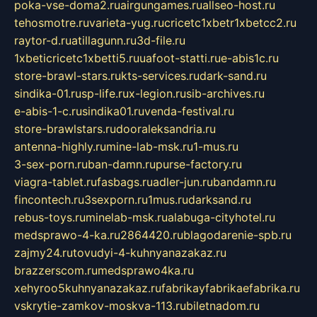
poka-vse-doma2.ru
airgungames.ru
allseo-host.ru
tehosmotre.ru
varieta-yug.ru
cricetc1xbetr1xbetcc2.ru
raytor-d.ru
atillagunn.ru
3d-file.ru
1xbeticricetc1xbetti5.ru
uafoot-statti.ru
e-abis1c.ru
store-brawl-stars.ru
kts-services.ru
dark-sand.ru
sindika-01.ru
sp-life.ru
x-legion.ru
sib-archives.ru
e-abis-1-c.ru
sindika01.ru
venda-festival.ru
store-brawlstars.ru
dooraleksandria.ru
antenna-highly.ru
mine-lab-msk.ru
1-mus.ru
3-sex-porn.ru
ban-damn.ru
purse-factory.ru
viagra-tablet.ru
fasbags.ru
adler-jun.ru
bandamn.ru
fincontech.ru
3sexporn.ru
1mus.ru
darksand.ru
rebus-toys.ru
minelab-msk.ru
alabuga-cityhotel.ru
medsprawo-4-ka.ru
2864420.ru
blagodarenie-spb.ru
zajmy24.ru
tovudyi-4-kuhnyanazakaz.ru
brazzerscom.ru
medsprawo4ka.ru
xehyroo5kuhnyanazakaz.ru
fabrikayfabrikaefabrika.ru
vskrytie-zamkov-moskva-113.ru
biletnadom.ru