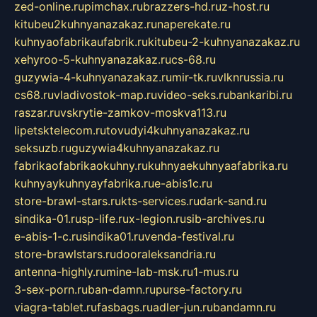
zed-online.ru
pimchax.ru
brazzers-hd.ru
z-host.ru
kitubeu2kuhnyanazakaz.ru
naperekate.ru
kuhnyaofabrikaufabrik.ru
kitubeu-2-kuhnyanazakaz.ru
xehyroo-5-kuhnyanazakaz.ru
cs-68.ru
guzywia-4-kuhnyanazakaz.ru
mir-tk.ru
vlknrussia.ru
cs68.ru
vladivostok-map.ru
video-seks.ru
bankaribi.ru
raszar.ru
vskrytie-zamkov-moskva113.ru
lipetsktelecom.ru
tovudyi4kuhnyanazakaz.ru
seksuzb.ru
guzywia4kuhnyanazakaz.ru
fabrikaofabrikaokuhny.ru
kuhnyaekuhnyaafabrika.ru
kuhnyaykuhnyayfabrika.ru
e-abis1c.ru
store-brawl-stars.ru
kts-services.ru
dark-sand.ru
sindika-01.ru
sp-life.ru
x-legion.ru
sib-archives.ru
e-abis-1-c.ru
sindika01.ru
venda-festival.ru
store-brawlstars.ru
dooraleksandria.ru
antenna-highly.ru
mine-lab-msk.ru
1-mus.ru
3-sex-porn.ru
ban-damn.ru
purse-factory.ru
viagra-tablet.ru
fasbags.ru
adler-jun.ru
bandamn.ru