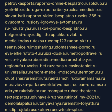
petrovkasports.ru
porno-online-besplatno.ru
splclub.ru
york-life.ru
doroga-expo.ru
ribery.ru
cleanmedicine.ru
slovar-ivrit.ru
porno-video-besplatno.ru
seks-365.ru
ovucontrol.ru
sloty-igrovyye-avtomaty.ru
ru-industriya.ru
russkoe-porno-besplatno.ru
belgorod-day.ru
digilith.ru
pichkurovlab.ru
medic-today.ru
taksu.ru
comp123.ru
don-ykt.ru
teensvoice.ru
imgsharing.ru
domashnee-porno.ru
eva-elfie.ru
foto-tur.ru
biz-doska.ru
metropoltravel.ru
veslo-i-yakor.ru
borodino-media.ru
rostotsky.ru
regionufa.ru
weiss-bet.ru
zaryna.ru
casinotablet.ru
universalia.ru
remont-mebeli-moscow.ru
termomur.ru
clubfisher.ru
remstirufa.ru
erdamchi.ru
doramamama.ru
muraviovka-park.ru
worldofwoman.ru
clean-dreams.ru
arkrym.ru
kristinita.ru
dircomputer.ru
healthenter.ru
textexperts.ru
pivnaya-kruzhka.ru
kinofilmy-2021.ru
demolalapaluza.ru
tanyavanya.ru
remstir-tolyatti.ru
msdip.ru
jdol.ru
sokolovr.ru
newtech-spb.ru