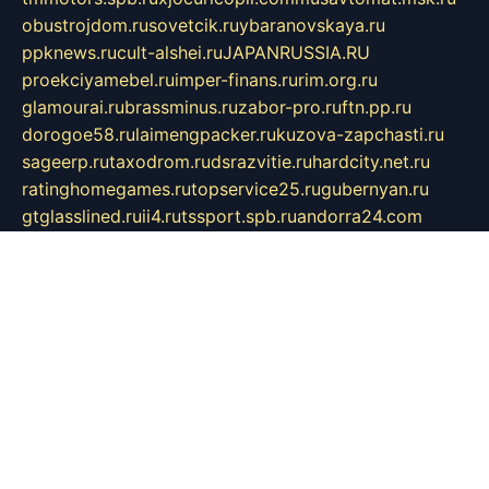
obustrojdom.ru
sovetcik.ru
ybaranovskaya.ru
ppknews.ru
cult-alshei.ru
JAPANRUSSIA.RU
proekciyamebel.ru
imper-finans.ru
rim.org.ru
glamourai.ru
brassminus.ru
zabor-pro.ru
ftn.pp.ru
dorogoe58.ru
laimengpacker.ru
kuzova-zapchasti.ru
sageerp.ru
taxodrom.ru
dsrazvitie.ru
hardcity.net.ru
ratinghomegames.ru
topservice25.ru
gubernyan.ru
gtglasslined.ru
ii4.ru
tssport.spb.ru
andorra24.com
blackwallstreet.ru
oboimos.ru
optim-doors.com.ru
ikuch.ru
nycr.org.ru
npa21.ru
vremya-ch.spb.ru
desert000.ru
ivtorgi.ru
ifiori.ru
catalog-statei.ru
dcv.org.ru
spetsmaster174.ru
ipkameryhiseeu.ru
dum26.ru
ruspol.spb.ru
fr-opendp.ru
kam-solnyshko.ru
cheyenne-arapaho.ru
sevzapmetal.spb.ru
ted-lapidus.spb.ru
parasite-eliminator.ru
sigma-complete.ru
modernworld.ru
dama-moda.ru
eholot-group.ru
sk-nvkz.ru
DRONGOLD.RU