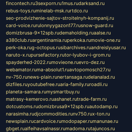
fincontech.ru
3sexporn.ru
1mus.ru
darksand.ru
rebus-toys.ru
minelab-msk.ru
rtdco.ru
seo-prodvizhenie-sajtov-stroitelnyh-kompanij.ru
card-voice.ru
rulonnyygazon177.ru
snow-guard.ru
domizbrusa-9x12spb.ru
demaholding.ru
aalse.ru
a380club.ru
argentinamia.ru
perkoka.ru
movie-one.ru
perk-oka.ru
g-octopus.ru
sibarchives.ru
andreislyusar.ru
naruto-x.ru
pursefactory.ru
tor-lyubov-i-grom.ru
spayderhed-2022.ru
movieone.ru
evro-dez.ru
webamator.ru
ma-absolut1.ru
avtopomosch27.ru
nv-750.ru
news-plain.ru
nertansaga.ru
delanalad.ru
dizfiles.ru
youtubefree.ru
aria-family.ru
roadli.ru
planeta-samara.ru
mysmartbuy.ru
matrasy-kemerovo.ru
ashanet.ru
trade-farm.ru
dotcustoms.ru
domizbrusa9x12spb.ru
autodamp.ru
narasimha.ru
djcommodities.ru
nv750.ru
x-ton.ru
newsplain.ru
cardvoice.ru
modopaper.ru
manunae.ru
gbget.ru
alfeihavsalnassr.ru
madoma.ru
tajuncos.ru