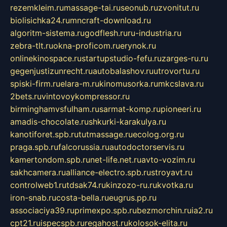
rezemkleim.ru
massage-tai.ru
seonub.ru
zvonitut.ru
biolisichka24.ru
mncraft-download.ru
algoritm-sistema.ru
godflesh.ru
ru-industria.ru
zebra-tlt.ru
okna-proficom.ru
erynok.ru
onlinekinospace.ru
startupstudio-fefu.ru
zarges-ru.ru
gegenjustizunrecht.ru
autobalashov.ru
utrovortu.ru
spiski-firm.ru
elara-m.ru
kinomusorka.ru
mkcslava.ru
2bets.ru
vintovoykompressor.ru
birminghamvsfulham.ru
sarmat-komp.ru
pioneeri.ru
amadis-chocolate.ru
shkurki-karakulya.ru
kanotiforet.spb.ru
tutmassage.ru
ecolog.org.ru
praga.spb.ru
falcorussia.ru
autodoctorservis.ru
kamertondom.spb.ru
net-life.net.ru
avto-vozim.ru
sakhcamera.ru
alliance-electro.spb.ru
stroyavt.ru
controlweb1.ru
tdsak74.ru
kinzozo-ru.ru
kvotka.ru
iron-snab.ru
costa-bella.ru
eugrus.pp.ru
associaciya39.ru
primexpo.spb.ru
bezmorchin.ru
ia2.ru
cpt21.ru
ispecspb.ru
regahost.ru
kolosok-elita.ru