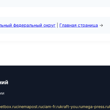
альный федеральный округ
|
Главная страница
→
ний
сии
eetbox.ru
cinemapost.ru
ciam-fr.ru
kraft-you.ru
mega-press.ru