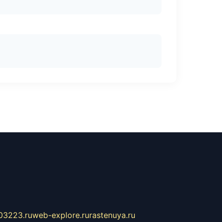
03223.ru
web-explore.ru
rastenuya.ru