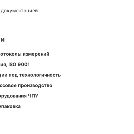
е документацией
ми
ротоколы измерений
ия, ISO 9001
ции под технологичность
ассовое производство
орудования ЧПУ
упаковка