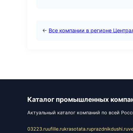
←
Все компании в регионе Центр
Каталог промышленных компа
Актуальный каталог компаний по всей Рос
03223.ru
ufille.ru
krasotata.ru
prazdnikdushi.ru
v