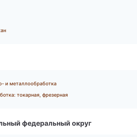
кан
то- и металлообработка
отка: токарная, фрезерная
альный федеральный округ