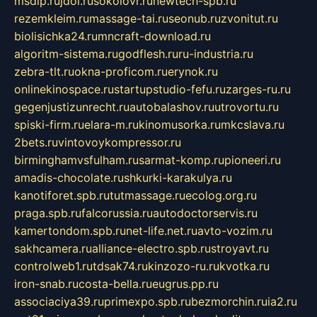
msdip.ru
jdol.ru
sokolovr.ru
newtech-spb.ru
rezemkleim.ru
massage-tai.ru
seonub.ru
zvonitut.ru
biolisichka24.ru
mncraft-download.ru
algoritm-sistema.ru
godflesh.ru
ru-industria.ru
zebra-tlt.ru
okna-proficom.ru
erynok.ru
onlinekinospace.ru
startupstudio-fefu.ru
zarges-ru.ru
gegenjustizunrecht.ru
autobalashov.ru
utrovortu.ru
spiski-firm.ru
elara-m.ru
kinomusorka.ru
mkcslava.ru
2bets.ru
vintovoykompressor.ru
birminghamvsfulham.ru
sarmat-komp.ru
pioneeri.ru
amadis-chocolate.ru
shkurki-karakulya.ru
kanotiforet.spb.ru
tutmassage.ru
ecolog.org.ru
praga.spb.ru
falcorussia.ru
autodoctorservis.ru
kamertondom.spb.ru
net-life.net.ru
avto-vozim.ru
sakhcamera.ru
alliance-electro.spb.ru
stroyavt.ru
controlweb1.ru
tdsak74.ru
kinzozo-ru.ru
kvotka.ru
iron-snab.ru
costa-bella.ru
eugrus.pp.ru
associaciya39.ru
primexpo.spb.ru
bezmorchin.ru
ia2.ru