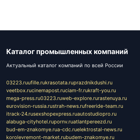
Каталог промышленных компаний
Актуальный каталог компаний по всей России
03223.ru
ufille.ru
krasotata.ru
prazdnikdushi.ru
veetbox.ru
cinemapost.ru
ciam-fr.ru
kraft-you.ru
mega-press.ru
03223.ru
web-explore.ru
rastenuya.ru
eurovision-russia.ru
strah-news.ru
freeride-team.ru
itrack-24.ru
sexshopexpress.ru
autostudiopro.ru
alabuga-cityhotel.ru
pornv.ru
atlantpereezd.ru
bud-em-znakomye.ru
a-cdc.ru
elektrostal-news.ru
korolevremont-market.ru
budem-znakomye.ru