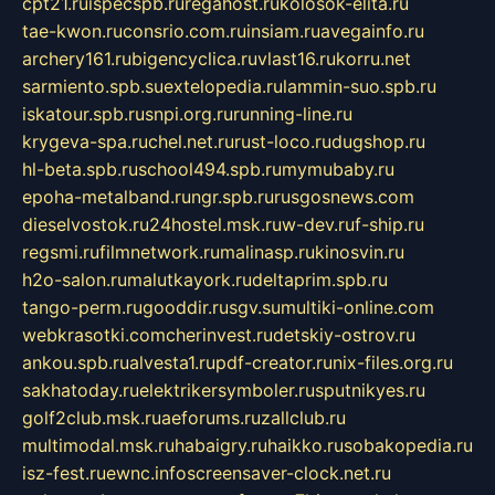
cpt21.ru
ispecspb.ru
regahost.ru
kolosok-elita.ru
tae-kwon.ru
consrio.com.ru
insiam.ru
avegainfo.ru
archery161.ru
bigencyclica.ru
vlast16.ru
korru.net
sarmiento.spb.su
extelopedia.ru
lammin-suo.spb.ru
iskatour.spb.ru
snpi.org.ru
running-line.ru
krygeva-spa.ru
chel.net.ru
rust-loco.ru
dugshop.ru
hl-beta.spb.ru
school494.spb.ru
mymubaby.ru
epoha-metalband.ru
ngr.spb.ru
rusgosnews.com
dieselvostok.ru
24hostel.msk.ru
w-dev.ru
f-ship.ru
regsmi.ru
filmnetwork.ru
malinasp.ru
kinosvin.ru
h2o-salon.ru
malutkayork.ru
deltaprim.spb.ru
tango-perm.ru
gooddir.ru
sgv.su
multiki-online.com
webkrasotki.com
cherinvest.ru
detskiy-ostrov.ru
ankou.spb.ru
alvesta1.ru
pdf-creator.ru
nix-files.org.ru
sakhatoday.ru
elektrikersymboler.ru
sputnikyes.ru
golf2club.msk.ru
aeforums.ru
zallclub.ru
multimodal.msk.ru
habaigry.ru
haikko.ru
sobakopedia.ru
isz-fest.ru
ewnc.info
screensaver-clock.net.ru