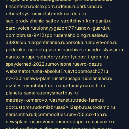
fincontech.ru
3sexporn.ru
1mus.ru
darksand.ru
rebus-toys.ru
minelab-msk.ru
rtdco.ru
seo-prodvizhenie-sajtov-stroitelnyh-kompanij.ru
card-voice.ru
rulonnyygazon177.ru
snow-guard.ru
domizbrusa-9x12spb.ru
demaholding.ru
aalse.ru
a380club.ru
argentinamia.ru
perkoka.ru
movie-one.ru
perk-oka.ru
g-octopus.ru
sibarchives.ru
andreislyusar.ru
naruto-x.ru
pursefactory.ru
tor-lyubov-i-grom.ru
spayderhed-2022.ru
movieone.ru
evro-dez.ru
webamator.ru
ma-absolut1.ru
avtopomosch27.ru
nv-750.ru
news-plain.ru
nertansaga.ru
delanalad.ru
dizfiles.ru
youtubefree.ru
aria-family.ru
roadli.ru
planeta-samara.ru
mysmartbuy.ru
matrasy-kemerovo.ru
ashanet.ru
trade-farm.ru
dotcustoms.ru
domizbrusa9x12spb.ru
autodamp.ru
narasimha.ru
djcommodities.ru
nv750.ru
x-ton.ru
newsplain.ru
cardvoice.ru
modopaper.ru
manunae.ru
gbget.ru
alfeihavsalnassr.ru
madoma.ru
tajuncos.ru