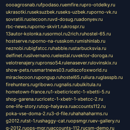
oooagrosnab.ru
fpodaso.ru
emfire.ru
pro-otdelky.ru
ukrasotki.ru
seksuzbek.ru
seks-uzbek.ru
porno-vk.ru
sovratili.ru
olecoon.ru
vd-dosug.ru
adonyev.ru
rbc-news.ru
porno-skvirt.ru
krospr.ru
13autor-kolonka.ru
sormol.ru
2rich.ru
hostel-65.ru
hostserve.ru
porno-na-russkom.ru
mishinlab.ru
neznobi.ru
bigfatcc.ru
habble.ru
starbucksvia.ru
delfinet.ru
silvernano.ru
elestal.ru
vektor-doroga.ru
velotrenajery.ru
pronso54.ru
lenasever.ru
lovinskix.ru
show-pets.ru
smartnews03.ru
discofoxworld.ru
miraclecoon.ru
pongup.ru
hostel65.ru
liura.ru
glasspb.ru
firehunters.ru
gribowo.ru
gnalis.ru
bulkitula.ru
hometown-france.ru
1-xbeticricetc-1-xbetti-5.ru
shop-garena.ru
cricetc-1-xbetr-1-xbetcc-2.ru
one-life-story.ru
top-halyava.ru
accounts112.ru
poka-vse-doma-2.ru
3-d-file.ru
hahahaharms.ru
g2012.ru
tst-1.ru
shaggy-cat.ru
opsmgr.ru
ev-gallery.ru
g-2012.ru
ops-mgr.ru
accounts-112.ru
csm-demo.ru