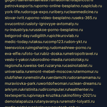
petrovkasports.ru
porno-online-besplatno.ru
splclub.ru
york-life.ru
doroga-expo.ru
ribery.ru
cleanmedicine.ru
slovar-ivrit.ru
porno-video-besplatno.ru
seks-365.ru
ovucontrol.ru
sloty-igrovyye-avtomaty.ru
ru-industriya.ru
russkoe-porno-besplatno.ru
belgorod-day.ru
digilith.ru
pichkurovlab.ru
medic-today.ru
taksu.ru
comp123.ru
don-ykt.ru
teensvoice.ru
imgsharing.ru
domashnee-porno.ru
eva-elfie.ru
foto-tur.ru
biz-doska.ru
metropoltravel.ru
veslo-i-yakor.ru
borodino-media.ru
rostotsky.ru
regionufa.ru
weiss-bet.ru
zaryna.ru
casinotablet.ru
universalia.ru
remont-mebeli-moscow.ru
termomur.ru
clubfisher.ru
remstirufa.ru
erdamchi.ru
doramamama.ru
muraviovka-park.ru
worldofwoman.ru
clean-dreams.ru
arkrym.ru
kristinita.ru
dircomputer.ru
healthenter.ru
textexperts.ru
pivnaya-kruzhka.ru
kinofilmy-2021.ru
demolalapaluza.ru
tanyavanya.ru
remstir-tolyatti.ru