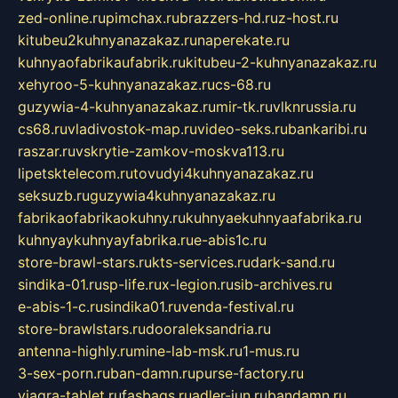
zed-online.ru
pimchax.ru
brazzers-hd.ru
z-host.ru
kitubeu2kuhnyanazakaz.ru
naperekate.ru
kuhnyaofabrikaufabrik.ru
kitubeu-2-kuhnyanazakaz.ru
xehyroo-5-kuhnyanazakaz.ru
cs-68.ru
guzywia-4-kuhnyanazakaz.ru
mir-tk.ru
vlknrussia.ru
cs68.ru
vladivostok-map.ru
video-seks.ru
bankaribi.ru
raszar.ru
vskrytie-zamkov-moskva113.ru
lipetsktelecom.ru
tovudyi4kuhnyanazakaz.ru
seksuzb.ru
guzywia4kuhnyanazakaz.ru
fabrikaofabrikaokuhny.ru
kuhnyaekuhnyaafabrika.ru
kuhnyaykuhnyayfabrika.ru
e-abis1c.ru
store-brawl-stars.ru
kts-services.ru
dark-sand.ru
sindika-01.ru
sp-life.ru
x-legion.ru
sib-archives.ru
e-abis-1-c.ru
sindika01.ru
venda-festival.ru
store-brawlstars.ru
dooraleksandria.ru
antenna-highly.ru
mine-lab-msk.ru
1-mus.ru
3-sex-porn.ru
ban-damn.ru
purse-factory.ru
viagra-tablet.ru
fasbags.ru
adler-jun.ru
bandamn.ru