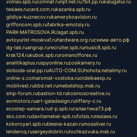
volnav.spb.ru
comnat.ru
npf.net.ru
7bit.pp.ru
kalugatur.ru
tesiaes.ru
card.com.ru
kazanka.spb.ru
gildiya-kuznecov.ru
kameryboavision.ru
griffoncom.spb.ru
fabrika-emotsiy.ru
PARK-MATROSOVA.RU
agat.spb.ru
avtoyurist-moskva1.ru
hardware.org.ru
схема-авто.рф
dg-lab.ru
angrup.ru
recruiter.spb.ru
music8.spb.ru
krsk124.ru
kubok.spb.ru
romanofforex.ru
analitikaplus.ru
spyonline.ru
zosikamery.ru
sloboda-ural.pp.ru
AUTO-COM.SU
hohota.net
alimy.ru
online-z.com
aromat-vostoka.ru
otdelkaexp.ru
mobilvest.ru
bbd.net.ru
mebelshop.msk.ru
smp-forum.ru
bastion-td.ru
kosmoscreative.ru
avrmotors.ru
art-galadesign.ru
tiffany-c.ru
ecostep-samara.ru
d-p.spb.ru
галактика73.рф
sko.com.ru
davitamebel-spb.ru
fotsis.ru
tesiaes.ru
kokoroyari.spb.ru
blesna-kazan.ru
mossilver.ru
lenderoq.ru
sergeydobrin.ru
tochkazvuka.msk.ru