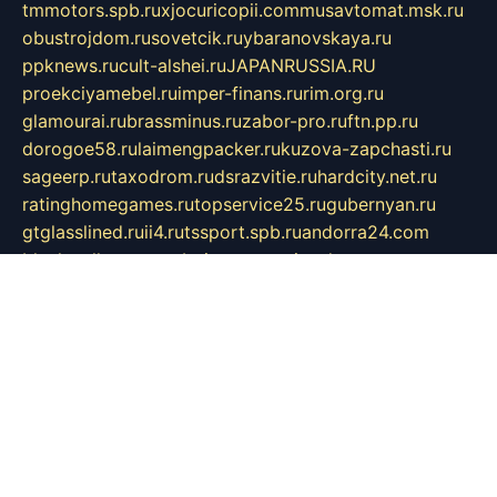
tmmotors.spb.ru
xjocuricopii.com
musavtomat.msk.ru
obustrojdom.ru
sovetcik.ru
ybaranovskaya.ru
ppknews.ru
cult-alshei.ru
JAPANRUSSIA.RU
proekciyamebel.ru
imper-finans.ru
rim.org.ru
glamourai.ru
brassminus.ru
zabor-pro.ru
ftn.pp.ru
dorogoe58.ru
laimengpacker.ru
kuzova-zapchasti.ru
sageerp.ru
taxodrom.ru
dsrazvitie.ru
hardcity.net.ru
ratinghomegames.ru
topservice25.ru
gubernyan.ru
gtglasslined.ru
ii4.ru
tssport.spb.ru
andorra24.com
blackwallstreet.ru
oboimos.ru
optim-doors.com.ru
ikuch.ru
nycr.org.ru
npa21.ru
vremya-ch.spb.ru
desert000.ru
ivtorgi.ru
ifiori.ru
catalog-statei.ru
dcv.org.ru
spetsmaster174.ru
ipkameryhiseeu.ru
dum26.ru
ruspol.spb.ru
fr-opendp.ru
kam-solnyshko.ru
cheyenne-arapaho.ru
sevzapmetal.spb.ru
ted-lapidus.spb.ru
parasite-eliminator.ru
sigma-complete.ru
modernworld.ru
dama-moda.ru
eholot-group.ru
sk-nvkz.ru
DRONGOLD.RU