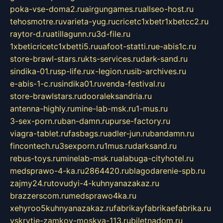
poka-vse-doma2.ru
airgungames.ru
allseo-host.ru
tehosmotre.ru
varieta-yug.ru
cricetc1xbetr1xbetcc2.ru
raytor-d.ru
atillagunn.ru
3d-file.ru
1xbeticricetc1xbetti5.ru
uafoot-statti.ru
e-abis1c.ru
store-brawl-stars.ru
kts-services.ru
dark-sand.ru
sindika-01.ru
sp-life.ru
x-legion.ru
sib-archives.ru
e-abis-1-c.ru
sindika01.ru
venda-festival.ru
store-brawlstars.ru
dooraleksandria.ru
antenna-highly.ru
mine-lab-msk.ru
1-mus.ru
3-sex-porn.ru
ban-damn.ru
purse-factory.ru
viagra-tablet.ru
fasbags.ru
adler-jun.ru
bandamn.ru
fincontech.ru
3sexporn.ru
1mus.ru
darksand.ru
rebus-toys.ru
minelab-msk.ru
alabuga-cityhotel.ru
medsprawo-4-ka.ru
2864420.ru
blagodarenie-spb.ru
zajmy24.ru
tovudyi-4-kuhnyanazakaz.ru
brazzerscom.ru
medsprawo4ka.ru
xehyroo5kuhnyanazakaz.ru
fabrikayfabrikaefabrika.ru
vskrytie-zamkov-moskva-113.ru
biletnadom.ru