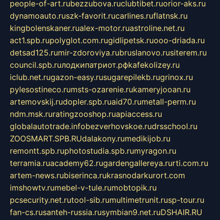
people-of-art.ru
bezzubova.ru
clubtibet.ru
orior-aks.ru
dynamoauto.ru
szk-favorit.ru
carlines.ru
flatnsk.ru
kingbolenskaner.ru
alex-motor.ru
astroline.net.ru
act1.spb.ru
polyglot.com.ru
gidlipetsk.ru
ooo-driada.ru
detsad125.ru
mir-zdoroviya.ru
bruslanovo.ru
siterem.ru
council.spb.ru
лодкипатриот.рф
kafekolizey.ru
iclub.net.ru
gazon-easy.ru
sugarepilekb.ru
grinox.ru
pylesostineco.ru
msts-ozarenie.ru
kameryjooan.ru
artemovskij.ru
dopler.spb.ru
aid70.ru
metall-perm.ru
ndm.msk.ru
ratingzooshop.ru
apiaccess.ru
globalautotrade.info
bezverhovskoe.ru
drsschool.ru
ZOOSMART.SPB.RU
dalakony.ru
medikijob.ru
remontt.spb.ru
photostudia.spb.ru
myragon.ru
terramia.ru
academy62.ru
gardengallereya.ru
rti.com.ru
artem-news.ru
biserinca.ru
krasnodarkurort.com
imshowtv.ru
mebel-v-tule.ru
mobtopik.ru
pcsecurity.net.ru
tool-sib.ru
multimetrunit.ru
sp-tour.ru
fan-cs.ru
santeh-russia.ru
symbian9.net.ru
DSHAIR.RU