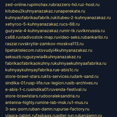
zed-online.ru
pimchax.ru
brazzers-hd.ru
z-host.ru
kitubeu2kuhnyanazakaz.ru
naperekate.ru
kuhnyaofabrikaufabrik.ru
kitubeu-2-kuhnyanazakaz.ru
xehyroo-5-kuhnyanazakaz.ru
cs-68.ru
guzywia-4-kuhnyanazakaz.ru
mir-tk.ru
vlknrussia.ru
cs68.ru
vladivostok-map.ru
video-seks.ru
bankaribi.ru
raszar.ru
vskrytie-zamkov-moskva113.ru
lipetsktelecom.ru
tovudyi4kuhnyanazakaz.ru
seksuzb.ru
guzywia4kuhnyanazakaz.ru
fabrikaofabrikaokuhny.ru
kuhnyaekuhnyaafabrika.ru
kuhnyaykuhnyayfabrika.ru
e-abis1c.ru
store-brawl-stars.ru
kts-services.ru
dark-sand.ru
sindika-01.ru
sp-life.ru
x-legion.ru
sib-archives.ru
e-abis-1-c.ru
sindika01.ru
venda-festival.ru
store-brawlstars.ru
dooraleksandria.ru
antenna-highly.ru
mine-lab-msk.ru
1-mus.ru
3-sex-porn.ru
ban-damn.ru
purse-factory.ru
viagra-tablet.ru
fasbags.ru
adler-jun.ru
bandamn.ru