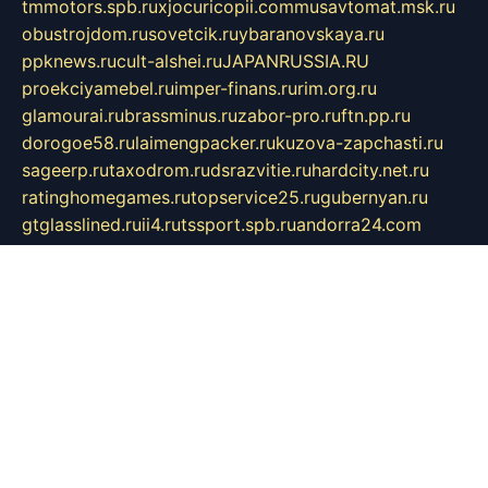
tmmotors.spb.ru
xjocuricopii.com
musavtomat.msk.ru
obustrojdom.ru
sovetcik.ru
ybaranovskaya.ru
ppknews.ru
cult-alshei.ru
JAPANRUSSIA.RU
proekciyamebel.ru
imper-finans.ru
rim.org.ru
glamourai.ru
brassminus.ru
zabor-pro.ru
ftn.pp.ru
dorogoe58.ru
laimengpacker.ru
kuzova-zapchasti.ru
sageerp.ru
taxodrom.ru
dsrazvitie.ru
hardcity.net.ru
ratinghomegames.ru
topservice25.ru
gubernyan.ru
gtglasslined.ru
ii4.ru
tssport.spb.ru
andorra24.com
blackwallstreet.ru
oboimos.ru
optim-doors.com.ru
ikuch.ru
nycr.org.ru
npa21.ru
vremya-ch.spb.ru
desert000.ru
ivtorgi.ru
ifiori.ru
catalog-statei.ru
dcv.org.ru
spetsmaster174.ru
ipkameryhiseeu.ru
dum26.ru
ruspol.spb.ru
fr-opendp.ru
kam-solnyshko.ru
cheyenne-arapaho.ru
sevzapmetal.spb.ru
ted-lapidus.spb.ru
parasite-eliminator.ru
sigma-complete.ru
modernworld.ru
dama-moda.ru
eholot-group.ru
sk-nvkz.ru
DRONGOLD.RU