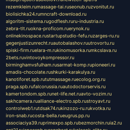
rezemkleim.ru
massage-tai.ru
seonub.ru
zvonitut.ru
biolisichka24.ru
mncraft-download.ru
algoritm-sistema.ru
godflesh.ru
ru-industria.ru
zebra-tlt.ru
okna-proficom.ru
erynok.ru
onlinekinospace.ru
startupstudio-fefu.ru
zarges-ru.ru
gegenjustizunrecht.ru
autobalashov.ru
utrovortu.ru
spiski-firm.ru
elara-m.ru
kinomusorka.ru
mkcslava.ru
2bets.ru
vintovoykompressor.ru
birminghamvsfulham.ru
sarmat-komp.ru
pioneeri.ru
amadis-chocolate.ru
shkurki-karakulya.ru
kanotiforet.spb.ru
tutmassage.ru
ecolog.org.ru
praga.spb.ru
falcorussia.ru
autodoctorservis.ru
kamertondom.spb.ru
net-life.net.ru
avto-vozim.ru
sakhcamera.ru
alliance-electro.spb.ru
stroyavt.ru
controlweb1.ru
tdsak74.ru
kinzozo-ru.ru
kvotka.ru
iron-snab.ru
costa-bella.ru
eugrus.pp.ru
associaciya39.ru
primexpo.spb.ru
bezmorchin.ru
ia2.ru