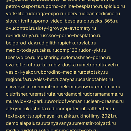
petrovkasports.ru
porno-online-besplatno.ru
splclub.ru
york-life.ru
doroga-expo.ru
ribery.ru
cleanmedicine.ru
slovar-ivrit.ru
porno-video-besplatno.ru
seks-365.ru
ovucontrol.ru
sloty-igrovyye-avtomaty.ru
ru-industriya.ru
russkoe-porno-besplatno.ru
belgorod-day.ru
digilith.ru
pichkurovlab.ru
medic-today.ru
taksu.ru
comp123.ru
don-ykt.ru
teensvoice.ru
imgsharing.ru
domashnee-porno.ru
eva-elfie.ru
foto-tur.ru
biz-doska.ru
metropoltravel.ru
veslo-i-yakor.ru
borodino-media.ru
rostotsky.ru
regionufa.ru
weiss-bet.ru
zaryna.ru
casinotablet.ru
universalia.ru
remont-mebeli-moscow.ru
termomur.ru
clubfisher.ru
remstirufa.ru
erdamchi.ru
doramamama.ru
muraviovka-park.ru
worldofwoman.ru
clean-dreams.ru
arkrym.ru
kristinita.ru
dircomputer.ru
healthenter.ru
textexperts.ru
pivnaya-kruzhka.ru
kinofilmy-2021.ru
demolalapaluza.ru
tanyavanya.ru
remstir-tolyatti.ru
msdip.ru
jdol.ru
sokolovr.ru
newtech-spb.ru