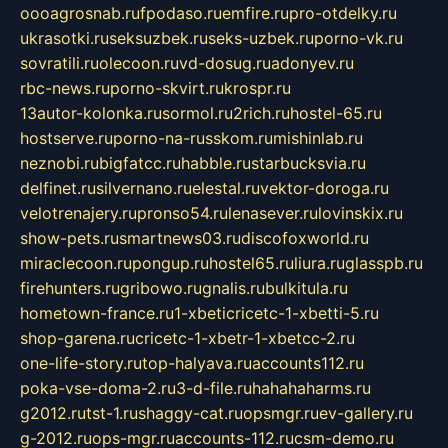
oooagrosnab.ru
fpodaso.ru
emfire.ru
pro-otdelky.ru
ukrasotki.ru
seksuzbek.ru
seks-uzbek.ru
porno-vk.ru
sovratili.ru
olecoon.ru
vd-dosug.ru
adonyev.ru
rbc-news.ru
porno-skvirt.ru
krospr.ru
13autor-kolonka.ru
sormol.ru
2rich.ru
hostel-65.ru
hostserve.ru
porno-na-russkom.ru
mishinlab.ru
neznobi.ru
bigfatcc.ru
habble.ru
starbucksvia.ru
delfinet.ru
silvernano.ru
elestal.ru
vektor-doroga.ru
velotrenajery.ru
pronso54.ru
lenasever.ru
lovinskix.ru
show-pets.ru
smartnews03.ru
discofoxworld.ru
miraclecoon.ru
pongup.ru
hostel65.ru
liura.ru
glasspb.ru
firehunters.ru
gribowo.ru
gnalis.ru
bulkitula.ru
hometown-france.ru
1-xbeticricetc-1-xbetti-5.ru
shop-garena.ru
cricetc-1-xbetr-1-xbetcc-2.ru
one-life-story.ru
top-halyava.ru
accounts112.ru
poka-vse-doma-2.ru
3-d-file.ru
hahahaharms.ru
g2012.ru
tst-1.ru
shaggy-cat.ru
opsmgr.ru
ev-gallery.ru
g-2012.ru
ops-mgr.ru
accounts-112.ru
csm-demo.ru