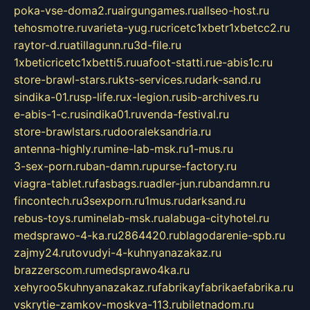
poka-vse-doma2.ru
airgungames.ru
allseo-host.ru
tehosmotre.ru
varieta-yug.ru
cricetc1xbetr1xbetcc2.ru
raytor-d.ru
atillagunn.ru
3d-file.ru
1xbeticricetc1xbetti5.ru
uafoot-statti.ru
e-abis1c.ru
store-brawl-stars.ru
kts-services.ru
dark-sand.ru
sindika-01.ru
sp-life.ru
x-legion.ru
sib-archives.ru
e-abis-1-c.ru
sindika01.ru
venda-festival.ru
store-brawlstars.ru
dooraleksandria.ru
antenna-highly.ru
mine-lab-msk.ru
1-mus.ru
3-sex-porn.ru
ban-damn.ru
purse-factory.ru
viagra-tablet.ru
fasbags.ru
adler-jun.ru
bandamn.ru
fincontech.ru
3sexporn.ru
1mus.ru
darksand.ru
rebus-toys.ru
minelab-msk.ru
alabuga-cityhotel.ru
medsprawo-4-ka.ru
2864420.ru
blagodarenie-spb.ru
zajmy24.ru
tovudyi-4-kuhnyanazakaz.ru
brazzerscom.ru
medsprawo4ka.ru
xehyroo5kuhnyanazakaz.ru
fabrikayfabrikaefabrika.ru
vskrytie-zamkov-moskva-113.ru
biletnadom.ru