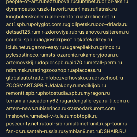
people-of-art.ru
bezzubova.ru
clubtibet.ru
orior-aks.ru
dynamoauto.ru
szk-favorit.ru
carlines.ru
flatnsk.ru
kingbolenskaner.ru
alex-motor.ru
astroline.net.ru
act1.spb.ru
polyglot.com.ru
gidlipetsk.ru
ooo-driada.ru
detsad125.ru
mir-zdoroviya.ru
bruslanovo.ru
siterem.ru
council.spb.ru
лодкипатриот.рф
kafekolizey.ru
iclub.net.ru
gazon-easy.ru
sugarepilekb.ru
grinox.ru
pylesostineco.ru
msts-ozarenie.ru
kameryjooan.ru
artemovskij.ru
dopler.spb.ru
aid70.ru
metall-perm.ru
ndm.msk.ru
ratingzooshop.ru
apiaccess.ru
globalautotrade.info
bezverhovskoe.ru
drsschool.ru
ZOOSMART.SPB.RU
dalakony.ru
medikijob.ru
remontt.spb.ru
photostudia.spb.ru
myragon.ru
terramia.ru
academy62.ru
gardengallereya.ru
rti.com.ru
artem-news.ru
biserinca.ru
krasnodarkurort.com
imshowtv.ru
mebel-v-tule.ru
mobtopik.ru
pcsecurity.net.ru
tool-sib.ru
multimetrunit.ru
sp-tour.ru
fan-cs.ru
santeh-russia.ru
symbian9.net.ru
DSHAIR.RU