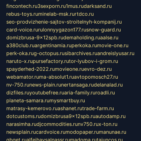
fincontech.ru
3sexporn.ru
1mus.ru
darksand.ru
rebus-toys.ru
minelab-msk.ru
rtdco.ru
seo-prodvizhenie-sajtov-stroitelnyh-kompanij.ru
card-voice.ru
rulonnyygazon177.ru
snow-guard.ru
domizbrusa-9x12spb.ru
demaholding.ru
aalse.ru
a380club.ru
argentinamia.ru
perkoka.ru
movie-one.ru
perk-oka.ru
g-octopus.ru
sibarchives.ru
andreislyusar.ru
naruto-x.ru
pursefactory.ru
tor-lyubov-i-grom.ru
spayderhed-2022.ru
movieone.ru
evro-dez.ru
webamator.ru
ma-absolut1.ru
avtopomosch27.ru
nv-750.ru
news-plain.ru
nertansaga.ru
delanalad.ru
dizfiles.ru
youtubefree.ru
aria-family.ru
roadli.ru
planeta-samara.ru
mysmartbuy.ru
matrasy-kemerovo.ru
ashanet.ru
trade-farm.ru
dotcustoms.ru
domizbrusa9x12spb.ru
autodamp.ru
narasimha.ru
djcommodities.ru
nv750.ru
x-ton.ru
newsplain.ru
cardvoice.ru
modopaper.ru
manunae.ru
gbget.ru
alfeihavsalnassr.ru
madoma.ru
tajuncos.ru