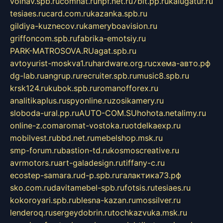
volnav.spb.ru
comnat.ru
npf.net.ru
7bit.pp.ru
kalugatur.ru
tesiaes.ru
card.com.ru
kazanka.spb.ru
gildiya-kuznecov.ru
kameryboavision.ru
griffoncom.spb.ru
fabrika-emotsiy.ru
PARK-MATROSOVA.RU
agat.spb.ru
avtoyurist-moskva1.ru
hardware.org.ru
схема-авто.рф
dg-lab.ru
angrup.ru
recruiter.spb.ru
music8.spb.ru
krsk124.ru
kubok.spb.ru
romanofforex.ru
analitikaplus.ru
spyonline.ru
zosikamery.ru
sloboda-ural.pp.ru
AUTO-COM.SU
hohota.net
alimy.ru
online-z.com
aromat-vostoka.ru
otdelkaexp.ru
mobilvest.ru
bbd.net.ru
mebelshop.msk.ru
smp-forum.ru
bastion-td.ru
kosmoscreative.ru
avrmotors.ru
art-galadesign.ru
tiffany-c.ru
ecostep-samara.ru
d-p.spb.ru
галактика73.рф
sko.com.ru
davitamebel-spb.ru
fotsis.ru
tesiaes.ru
kokoroyari.spb.ru
blesna-kazan.ru
mossilver.ru
lenderoq.ru
sergeydobrin.ru
tochkazvuka.msk.ru