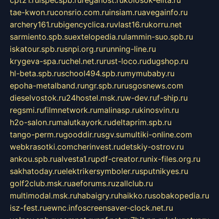
cpt21.ru
ispecspb.ru
regahost.ru
kolosok-elita.ru
tae-kwon.ru
consrio.com.ru
insiam.ru
avegainfo.ru
archery161.ru
bigencyclica.ru
vlast16.ru
korru.net
sarmiento.spb.su
extelopedia.ru
lammin-suo.spb.ru
iskatour.spb.ru
snpi.org.ru
running-line.ru
krygeva-spa.ru
chel.net.ru
rust-loco.ru
dugshop.ru
hl-beta.spb.ru
school494.spb.ru
mymubaby.ru
epoha-metalband.ru
ngr.spb.ru
rusgosnews.com
dieselvostok.ru
24hostel.msk.ru
w-dev.ru
f-ship.ru
regsmi.ru
filmnetwork.ru
malinasp.ru
kinosvin.ru
h2o-salon.ru
malutkayork.ru
deltaprim.spb.ru
tango-perm.ru
gooddir.ru
sgv.su
multiki-online.com
webkrasotki.com
cherinvest.ru
detskiy-ostrov.ru
ankou.spb.ru
alvesta1.ru
pdf-creator.ru
nix-files.org.ru
sakhatoday.ru
elektrikersymboler.ru
sputnikyes.ru
golf2club.msk.ru
aeforums.ru
zallclub.ru
multimodal.msk.ru
habaigry.ru
haikko.ru
sobakopedia.ru
isz-fest.ru
ewnc.info
screensaver-clock.net.ru