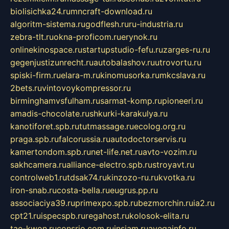
biolisichka24.ru
mncraft-download.ru
algoritm-sistema.ru
godflesh.ru
ru-industria.ru
zebra-tlt.ru
okna-proficom.ru
erynok.ru
onlinekinospace.ru
startupstudio-fefu.ru
zarges-ru.ru
gegenjustizunrecht.ru
autobalashov.ru
utrovortu.ru
spiski-firm.ru
elara-m.ru
kinomusorka.ru
mkcslava.ru
2bets.ru
vintovoykompressor.ru
birminghamvsfulham.ru
sarmat-komp.ru
pioneeri.ru
amadis-chocolate.ru
shkurki-karakulya.ru
kanotiforet.spb.ru
tutmassage.ru
ecolog.org.ru
praga.spb.ru
falcorussia.ru
autodoctorservis.ru
kamertondom.spb.ru
net-life.net.ru
avto-vozim.ru
sakhcamera.ru
alliance-electro.spb.ru
stroyavt.ru
controlweb1.ru
tdsak74.ru
kinzozo-ru.ru
kvotka.ru
iron-snab.ru
costa-bella.ru
eugrus.pp.ru
associaciya39.ru
primexpo.spb.ru
bezmorchin.ru
ia2.ru
cpt21.ru
ispecspb.ru
regahost.ru
kolosok-elita.ru
tae-kwon.ru
consrio.com.ru
insiam.ru
avegainfo.ru