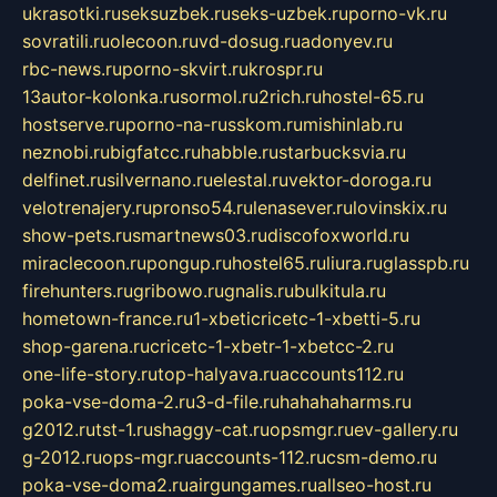
ukrasotki.ru
seksuzbek.ru
seks-uzbek.ru
porno-vk.ru
sovratili.ru
olecoon.ru
vd-dosug.ru
adonyev.ru
rbc-news.ru
porno-skvirt.ru
krospr.ru
13autor-kolonka.ru
sormol.ru
2rich.ru
hostel-65.ru
hostserve.ru
porno-na-russkom.ru
mishinlab.ru
neznobi.ru
bigfatcc.ru
habble.ru
starbucksvia.ru
delfinet.ru
silvernano.ru
elestal.ru
vektor-doroga.ru
velotrenajery.ru
pronso54.ru
lenasever.ru
lovinskix.ru
show-pets.ru
smartnews03.ru
discofoxworld.ru
miraclecoon.ru
pongup.ru
hostel65.ru
liura.ru
glasspb.ru
firehunters.ru
gribowo.ru
gnalis.ru
bulkitula.ru
hometown-france.ru
1-xbeticricetc-1-xbetti-5.ru
shop-garena.ru
cricetc-1-xbetr-1-xbetcc-2.ru
one-life-story.ru
top-halyava.ru
accounts112.ru
poka-vse-doma-2.ru
3-d-file.ru
hahahaharms.ru
g2012.ru
tst-1.ru
shaggy-cat.ru
opsmgr.ru
ev-gallery.ru
g-2012.ru
ops-mgr.ru
accounts-112.ru
csm-demo.ru
poka-vse-doma2.ru
airgungames.ru
allseo-host.ru