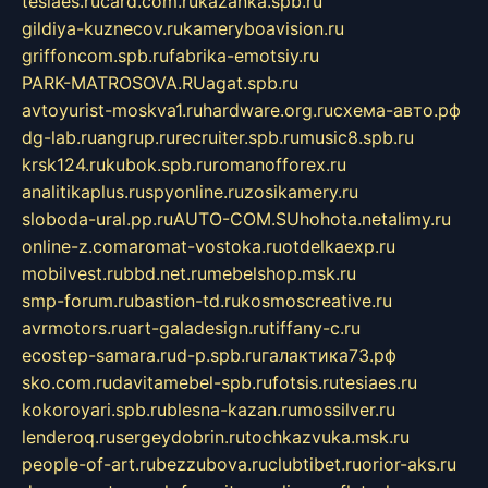
tesiaes.ru
card.com.ru
kazanka.spb.ru
gildiya-kuznecov.ru
kameryboavision.ru
griffoncom.spb.ru
fabrika-emotsiy.ru
PARK-MATROSOVA.RU
agat.spb.ru
avtoyurist-moskva1.ru
hardware.org.ru
схема-авто.рф
dg-lab.ru
angrup.ru
recruiter.spb.ru
music8.spb.ru
krsk124.ru
kubok.spb.ru
romanofforex.ru
analitikaplus.ru
spyonline.ru
zosikamery.ru
sloboda-ural.pp.ru
AUTO-COM.SU
hohota.net
alimy.ru
online-z.com
aromat-vostoka.ru
otdelkaexp.ru
mobilvest.ru
bbd.net.ru
mebelshop.msk.ru
smp-forum.ru
bastion-td.ru
kosmoscreative.ru
avrmotors.ru
art-galadesign.ru
tiffany-c.ru
ecostep-samara.ru
d-p.spb.ru
галактика73.рф
sko.com.ru
davitamebel-spb.ru
fotsis.ru
tesiaes.ru
kokoroyari.spb.ru
blesna-kazan.ru
mossilver.ru
lenderoq.ru
sergeydobrin.ru
tochkazvuka.msk.ru
people-of-art.ru
bezzubova.ru
clubtibet.ru
orior-aks.ru