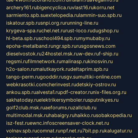
archery161.ru
bigencyclica.ru
vlast16.ru
korru.net
sarmiento.spb.su
extelopedia.ru
lammin-suo.spb.ru
iskatour.spb.ru
snpi.org.ru
running-line.ru
krygeva-spa.ru
chel.net.ru
rust-loco.ru
dugshop.ru
hl-beta.spb.ru
school494.spb.ru
mymubaby.ru
epoha-metalband.ru
ngr.spb.ru
rusgosnews.com
dieselvostok.ru
24hostel.msk.ru
w-dev.ru
f-ship.ru
regsmi.ru
filmnetwork.ru
malinasp.ru
kinosvin.ru
h2o-salon.ru
malutkayork.ru
deltaprim.spb.ru
tango-perm.ru
gooddir.ru
sgv.su
multiki-online.com
webkrasotki.com
cherinvest.ru
detskiy-ostrov.ru
ankou.spb.ru
alvesta1.ru
pdf-creator.ru
nix-files.org.ru
sakhatoday.ru
elektrikersymboler.ru
sputnikyes.ru
golf2club.msk.ru
aeforums.ru
zallclub.ru
multimodal.msk.ru
habaigry.ru
haikko.ru
sobakopedia.ru
isz-fest.ru
ewnc.info
screensaver-clock.net.ru
volnav.spb.ru
comnat.ru
npf.net.ru
7bit.pp.ru
kalugatur.ru