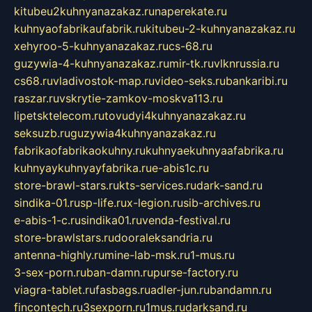
kitubeu2kuhnyanazakaz.ru
naperekate.ru
kuhnyaofabrikaufabrik.ru
kitubeu-2-kuhnyanazakaz.ru
xehyroo-5-kuhnyanazakaz.ru
cs-68.ru
guzywia-4-kuhnyanazakaz.ru
mir-tk.ru
vlknrussia.ru
cs68.ru
vladivostok-map.ru
video-seks.ru
bankaribi.ru
raszar.ru
vskrytie-zamkov-moskva113.ru
lipetsktelecom.ru
tovudyi4kuhnyanazakaz.ru
seksuzb.ru
guzywia4kuhnyanazakaz.ru
fabrikaofabrikaokuhny.ru
kuhnyaekuhnyaafabrika.ru
kuhnyaykuhnyayfabrika.ru
e-abis1c.ru
store-brawl-stars.ru
kts-services.ru
dark-sand.ru
sindika-01.ru
sp-life.ru
x-legion.ru
sib-archives.ru
e-abis-1-c.ru
sindika01.ru
venda-festival.ru
store-brawlstars.ru
dooraleksandria.ru
antenna-highly.ru
mine-lab-msk.ru
1-mus.ru
3-sex-porn.ru
ban-damn.ru
purse-factory.ru
viagra-tablet.ru
fasbags.ru
adler-jun.ru
bandamn.ru
fincontech.ru
3sexporn.ru
1mus.ru
darksand.ru