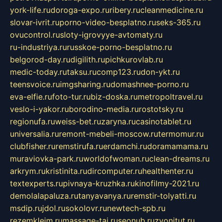
york-life.ru
doroga-expo.ru
ribery.ru
cleanmedicine.ru
slovar-ivrit.ru
porno-video-besplatno.ru
seks-365.ru
ovucontrol.ru
sloty-igrovyye-avtomaty.ru
ru-industriya.ru
russkoe-porno-besplatno.ru
belgorod-day.ru
digilith.ru
pichkurovlab.ru
medic-today.ru
taksu.ru
comp123.ru
don-ykt.ru
teensvoice.ru
imgsharing.ru
domashnee-porno.ru
eva-elfie.ru
foto-tur.ru
biz-doska.ru
metropoltravel.ru
veslo-i-yakor.ru
borodino-media.ru
rostotsky.ru
regionufa.ru
weiss-bet.ru
zaryna.ru
casinotablet.ru
universalia.ru
remont-mebeli-moscow.ru
termomur.ru
clubfisher.ru
remstirufa.ru
erdamchi.ru
doramamama.ru
muraviovka-park.ru
worldofwoman.ru
clean-dreams.ru
arkrym.ru
kristinita.ru
dircomputer.ru
healthenter.ru
textexperts.ru
pivnaya-kruzhka.ru
kinofilmy-2021.ru
demolalapaluza.ru
tanyavanya.ru
remstir-tolyatti.ru
msdip.ru
jdol.ru
sokolovr.ru
newtech-spb.ru
rezemkleim.ru
massage-tai.ru
seonub.ru
zvonitut.ru