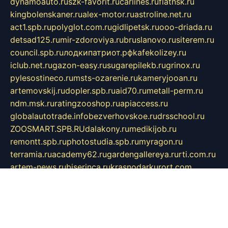
dynamoauto.ru
szk-favorit.ru
carlines.ru
flatnsk.ru
kingbolenskaner.ru
alex-motor.ru
astroline.net.ru
act1.spb.ru
polyglot.com.ru
gidlipetsk.ru
ooo-driada.ru
detsad125.ru
mir-zdoroviya.ru
bruslanovo.ru
siterem.ru
council.spb.ru
лодкипатриот.рф
kafekolizey.ru
iclub.net.ru
gazon-easy.ru
sugarepilekb.ru
grinox.ru
pylesostineco.ru
msts-ozarenie.ru
kameryjooan.ru
artemovskij.ru
dopler.spb.ru
aid70.ru
metall-perm.ru
ndm.msk.ru
ratingzooshop.ru
apiaccess.ru
globalautotrade.info
bezverhovskoe.ru
drsschool.ru
ZOOSMART.SPB.RU
dalakony.ru
medikijob.ru
remontt.spb.ru
photostudia.spb.ru
myragon.ru
terramia.ru
academy62.ru
gardengallereya.ru
rti.com.ru
artem-news.ru
biserinca.ru
krasnodarkurort.com
imshowtv.ru
mebel-v-tule.ru
mobtopik.ru
pcsecurity.net.ru
tool-sib.ru
multimetrunit.ru
sp-tour.ru
fan-cs.ru
santeh-russia.ru
symbian9.net.ru
DSHAIR.RU
tmmotors.spb.ru
xjocuricopii.com
musavtomat.msk.ru