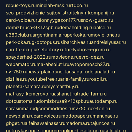
rebus-toys.ru
minelab-msk.ru
rtdco.ru
seo-prodvizhenie-sajtov-stroitelnyh-kompanij.ru
card-voice.ru
rulonnyygazon177.ru
snow-guard.ru
domizbrusa-9x12spb.ru
demaholding.ru
aalse.ru
a380club.ru
argentinamia.ru
perkoka.ru
movie-one.ru
perk-oka.ru
g-octopus.ru
sibarchives.ru
andreislyusar.ru
naruto-x.ru
pursefactory.ru
tor-lyubov-i-grom.ru
spayderhed-2022.ru
movieone.ru
evro-dez.ru
webamator.ru
ma-absolut1.ru
avtopomosch27.ru
nv-750.ru
news-plain.ru
nertansaga.ru
delanalad.ru
dizfiles.ru
youtubefree.ru
aria-family.ru
roadli.ru
planeta-samara.ru
mysmartbuy.ru
matrasy-kemerovo.ru
ashanet.ru
trade-farm.ru
dotcustoms.ru
domizbrusa9x12spb.ru
autodamp.ru
narasimha.ru
djcommodities.ru
nv750.ru
x-ton.ru
newsplain.ru
cardvoice.ru
modopaper.ru
manunae.ru
gbget.ru
alfeihavsalnassr.ru
madoma.ru
tajuncos.ru
petrovkasports.ru
porno-online-besplatno.ru
splclub.ru