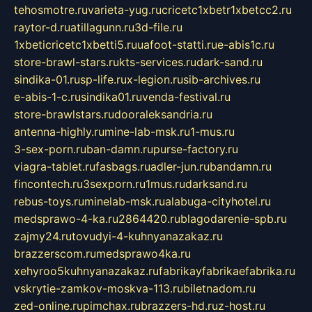
tehosmotre.ru
varieta-yug.ru
cricetc1xbetr1xbetcc2.ru
raytor-d.ru
atillagunn.ru
3d-file.ru
1xbeticricetc1xbetti5.ru
uafoot-statti.ru
e-abis1c.ru
store-brawl-stars.ru
kts-services.ru
dark-sand.ru
sindika-01.ru
sp-life.ru
x-legion.ru
sib-archives.ru
e-abis-1-c.ru
sindika01.ru
venda-festival.ru
store-brawlstars.ru
dooraleksandria.ru
antenna-highly.ru
mine-lab-msk.ru
1-mus.ru
3-sex-porn.ru
ban-damn.ru
purse-factory.ru
viagra-tablet.ru
fasbags.ru
adler-jun.ru
bandamn.ru
fincontech.ru
3sexporn.ru
1mus.ru
darksand.ru
rebus-toys.ru
minelab-msk.ru
alabuga-cityhotel.ru
medsprawo-4-ka.ru
2864420.ru
blagodarenie-spb.ru
zajmy24.ru
tovudyi-4-kuhnyanazakaz.ru
brazzerscom.ru
medsprawo4ka.ru
xehyroo5kuhnyanazakaz.ru
fabrikayfabrikaefabrika.ru
vskrytie-zamkov-moskva-113.ru
biletnadom.ru
zed-online.ru
pimchax.ru
brazzers-hd.ru
z-host.ru