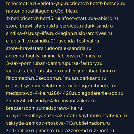
tehosmotre.ru
varieta-yug.ru
cricetc1xbetr1xbetcc2.ru
raytor-d.ru
atillagunn.ru
3d-file.ru
1xbeticricetc1xbetti5.ru
uafoot-statti.ru
e-abis1c.ru
store-brawl-stars.ru
kts-services.ru
dark-sand.ru
sindika-01.ru
sp-life.ru
x-legion.ru
sib-archives.ru
e-abis-1-c.ru
sindika01.ru
venda-festival.ru
store-brawlstars.ru
dooraleksandria.ru
antenna-highly.ru
mine-lab-msk.ru
1-mus.ru
3-sex-porn.ru
ban-damn.ru
purse-factory.ru
viagra-tablet.ru
fasbags.ru
adler-jun.ru
bandamn.ru
fincontech.ru
3sexporn.ru
1mus.ru
darksand.ru
rebus-toys.ru
minelab-msk.ru
alabuga-cityhotel.ru
medsprawo-4-ka.ru
2864420.ru
blagodarenie-spb.ru
zajmy24.ru
tovudyi-4-kuhnyanazakaz.ru
brazzerscom.ru
medsprawo4ka.ru
xehyroo5kuhnyanazakaz.ru
fabrikayfabrikaefabrika.ru
vskrytie-zamkov-moskva-113.ru
biletnadom.ru
zed-online.ru
pimchax.ru
brazzers-hd.ru
z-host.ru