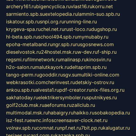
archery161.ru
bigencyclica.ru
vlast16.ru
korru.net
sarmiento.spb.su
extelopedia.ru
lammin-suo.spb.ru
iskatour.spb.ru
snpi.org.ru
running-line.ru
krygeva-spa.ru
chel.net.ru
rust-loco.ru
dugshop.ru
hl-beta.spb.ru
school494.spb.ru
mymubaby.ru
epoha-metalband.ru
ngr.spb.ru
rusgosnews.com
dieselvostok.ru
24hostel.msk.ru
w-dev.ru
f-ship.ru
regsmi.ru
filmnetwork.ru
malinasp.ru
kinosvin.ru
h2o-salon.ru
malutkayork.ru
deltaprim.spb.ru
tango-perm.ru
gooddir.ru
sgv.su
multiki-online.com
webkrasotki.com
cherinvest.ru
detskiy-ostrov.ru
ankou.spb.ru
alvesta1.ru
pdf-creator.ru
nix-files.org.ru
sakhatoday.ru
elektrikersymboler.ru
sputnikyes.ru
golf2club.msk.ru
aeforums.ru
zallclub.ru
multimodal.msk.ru
habaigry.ru
haikko.ru
sobakopedia.ru
isz-fest.ru
ewnc.info
screensaver-clock.net.ru
volnav.spb.ru
comnat.ru
npf.net.ru
7bit.pp.ru
kalugatur.ru
tesiaes.ru
card.com.ru
kazanka.spb.ru