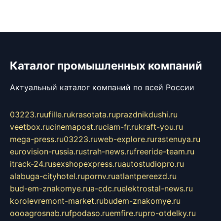
Каталог промышленных компаний
Актуальный каталог компаний по всей России
03223.ru
ufille.ru
krasotata.ru
prazdnikdushi.ru
veetbox.ru
cinemapost.ru
ciam-fr.ru
kraft-you.ru
mega-press.ru
03223.ru
web-explore.ru
rastenuya.ru
eurovision-russia.ru
strah-news.ru
freeride-team.ru
itrack-24.ru
sexshopexpress.ru
autostudiopro.ru
alabuga-cityhotel.ru
pornv.ru
atlantpereezd.ru
bud-em-znakomye.ru
a-cdc.ru
elektrostal-news.ru
korolevremont-market.ru
budem-znakomye.ru
oooagrosnab.ru
fpodaso.ru
emfire.ru
pro-otdelky.ru