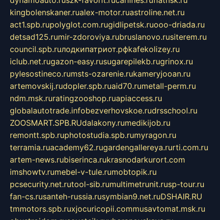
dynamoauto.ru
szk-favorit.ru
carlines.ru
flatnsk.ru
kingbolenskaner.ru
alex-motor.ru
astroline.net.ru
act1.spb.ru
polyglot.com.ru
gidlipetsk.ru
ooo-driada.ru
detsad125.ru
mir-zdoroviya.ru
bruslanovo.ru
siterem.ru
council.spb.ru
лодкипатриот.рф
kafekolizey.ru
iclub.net.ru
gazon-easy.ru
sugarepilekb.ru
grinox.ru
pylesostineco.ru
msts-ozarenie.ru
kameryjooan.ru
artemovskij.ru
dopler.spb.ru
aid70.ru
metall-perm.ru
ndm.msk.ru
ratingzooshop.ru
apiaccess.ru
globalautotrade.info
bezverhovskoe.ru
drsschool.ru
ZOOSMART.SPB.RU
dalakony.ru
medikijob.ru
remontt.spb.ru
photostudia.spb.ru
myragon.ru
terramia.ru
academy62.ru
gardengallereya.ru
rti.com.ru
artem-news.ru
biserinca.ru
krasnodarkurort.com
imshowtv.ru
mebel-v-tule.ru
mobtopik.ru
pcsecurity.net.ru
tool-sib.ru
multimetrunit.ru
sp-tour.ru
fan-cs.ru
santeh-russia.ru
symbian9.net.ru
DSHAIR.RU
tmmotors.spb.ru
xjocuricopii.com
musavtomat.msk.ru