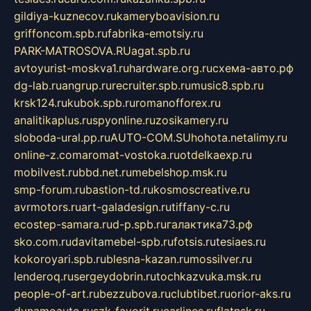
gildiya-kuznecov.ru
kameryboavision.ru
griffoncom.spb.ru
fabrika-emotsiy.ru
PARK-MATROSOVA.RU
agat.spb.ru
avtoyurist-moskva1.ru
hardware.org.ru
схема-авто.рф
dg-lab.ru
angrup.ru
recruiter.spb.ru
music8.spb.ru
krsk124.ru
kubok.spb.ru
romanofforex.ru
analitikaplus.ru
spyonline.ru
zosikamery.ru
sloboda-ural.pp.ru
AUTO-COM.SU
hohota.net
alimy.ru
online-z.com
aromat-vostoka.ru
otdelkaexp.ru
mobilvest.ru
bbd.net.ru
mebelshop.msk.ru
smp-forum.ru
bastion-td.ru
kosmoscreative.ru
avrmotors.ru
art-galadesign.ru
tiffany-c.ru
ecostep-samara.ru
d-p.spb.ru
галактика73.рф
sko.com.ru
davitamebel-spb.ru
fotsis.ru
tesiaes.ru
kokoroyari.spb.ru
blesna-kazan.ru
mossilver.ru
lenderoq.ru
sergeydobrin.ru
tochkazvuka.msk.ru
people-of-art.ru
bezzubova.ru
clubtibet.ru
orior-aks.ru