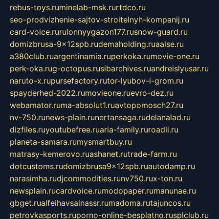
rebus-toys.ru
minelab-msk.ru
rtdco.ru
seo-prodvizhenie-sajtov-stroitelnyh-kompanij.ru
card-voice.ru
rulonnyygazon177.ru
snow-guard.ru
domizbrusa-9x12spb.ru
demaholding.ru
aalse.ru
a380club.ru
argentinamia.ru
perkoka.ru
movie-one.ru
perk-oka.ru
g-octopus.ru
sibarchives.ru
andreislyusar.ru
naruto-x.ru
pursefactory.ru
tor-lyubov-i-grom.ru
spayderhed-2022.ru
movieone.ru
evro-dez.ru
webamator.ru
ma-absolut1.ru
avtopomosch27.ru
nv-750.ru
news-plain.ru
nertansaga.ru
delanalad.ru
dizfiles.ru
youtubefree.ru
aria-family.ru
roadli.ru
planeta-samara.ru
mysmartbuy.ru
matrasy-kemerovo.ru
ashanet.ru
trade-farm.ru
dotcustoms.ru
domizbrusa9x12spb.ru
autodamp.ru
narasimha.ru
djcommodities.ru
nv750.ru
x-ton.ru
newsplain.ru
cardvoice.ru
modopaper.ru
manunae.ru
gbget.ru
alfeihavsalnassr.ru
madoma.ru
tajuncos.ru
petrovkasports.ru
porno-online-besplatno.ru
splclub.ru