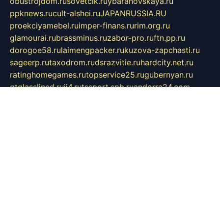
obustrojdom.ru
sovetcik.ru
ybaranovskaya.ru
ppknews.ru
cult-alshei.ru
JAPANRUSSIA.RU
proekciyamebel.ru
imper-finans.ru
rim.org.ru
glamourai.ru
brassminus.ru
zabor-pro.ru
ftn.pp.ru
dorogoe58.ru
laimengpacker.ru
kuzova-zapchasti.ru
sageerp.ru
taxodrom.ru
dsrazvitie.ru
hardcity.net.ru
ratinghomegames.ru
topservice25.ru
gubernyan.ru
gtglasslined.ru
ii4.ru
tssport.spb.ru
andorra24.com
blackwallstreet.ru
oboimos.ru
optim-doors.com.ru
ikuch.ru
nycr.org.ru
npa21.ru
vremya-ch.spb.ru
desert000.ru
ivtorgi.ru
ifiori.ru
catalog-statei.ru
dcv.org.ru
spetsmaster174.ru
ipkameryhiseeu.ru
dum26.ru
ruspol.spb.ru
fr-opendp.ru
kam-solnyshko.ru
cheyenne-arapaho.ru
sevzapmetal.spb.ru
ted-lapidus.spb.ru
parasite-eliminator.ru
sigma-complete.ru
modernworld.ru
dama-moda.ru
eholot-group.ru
sk-nvkz.ru
DRONGOLD.RU
democratia2.ru
i-farmer.ru
mass-sport.org