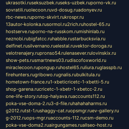
ukrasotki.ru
seksuzbek.ru
seks-uzbek.ru
porno-vk.ru
sovratili.ru
olecoon.ru
vd-dosug.ru
adonyev.ru
rbc-news.ru
porno-skvirt.ru
krospr.ru
13autor-kolonka.ru
sormol.ru
2rich.ru
hostel-65.ru
hostserve.ru
porno-na-russkom.ru
mishinlab.ru
neznobi.ru
bigfatcc.ru
habble.ru
starbucksvia.ru
delfinet.ru
silvernano.ru
elestal.ru
vektor-doroga.ru
velotrenajery.ru
pronso54.ru
lenasever.ru
lovinskix.ru
show-pets.ru
smartnews03.ru
discofoxworld.ru
miraclecoon.ru
pongup.ru
hostel65.ru
liura.ru
glasspb.ru
firehunters.ru
gribowo.ru
gnalis.ru
bulkitula.ru
hometown-france.ru
1-xbeticricetc-1-xbetti-5.ru
shop-garena.ru
cricetc-1-xbetr-1-xbetcc-2.ru
one-life-story.ru
top-halyava.ru
accounts112.ru
poka-vse-doma-2.ru
3-d-file.ru
hahahaharms.ru
g2012.ru
tst-1.ru
shaggy-cat.ru
opsmgr.ru
ev-gallery.ru
g-2012.ru
ops-mgr.ru
accounts-112.ru
csm-demo.ru
poka-vse-doma2.ru
airgungames.ru
allseo-host.ru