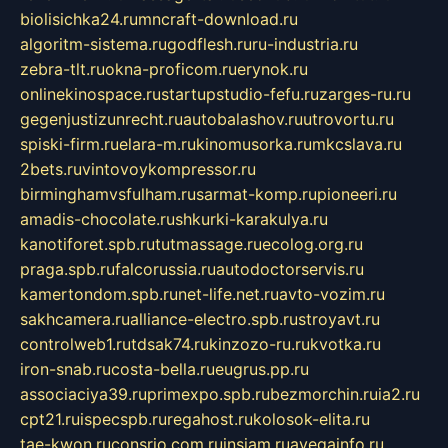
biolisichka24.ru
mncraft-download.ru
algoritm-sistema.ru
godflesh.ru
ru-industria.ru
zebra-tlt.ru
okna-proficom.ru
erynok.ru
onlinekinospace.ru
startupstudio-fefu.ru
zarges-ru.ru
gegenjustizunrecht.ru
autobalashov.ru
utrovortu.ru
spiski-firm.ru
elara-m.ru
kinomusorka.ru
mkcslava.ru
2bets.ru
vintovoykompressor.ru
birminghamvsfulham.ru
sarmat-komp.ru
pioneeri.ru
amadis-chocolate.ru
shkurki-karakulya.ru
kanotiforet.spb.ru
tutmassage.ru
ecolog.org.ru
praga.spb.ru
falcorussia.ru
autodoctorservis.ru
kamertondom.spb.ru
net-life.net.ru
avto-vozim.ru
sakhcamera.ru
alliance-electro.spb.ru
stroyavt.ru
controlweb1.ru
tdsak74.ru
kinzozo-ru.ru
kvotka.ru
iron-snab.ru
costa-bella.ru
eugrus.pp.ru
associaciya39.ru
primexpo.spb.ru
bezmorchin.ru
ia2.ru
cpt21.ru
ispecspb.ru
regahost.ru
kolosok-elita.ru
tae-kwon.ru
consrio.com.ru
insiam.ru
avegainfo.ru