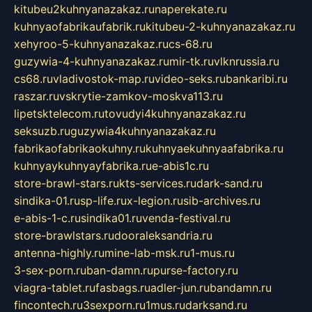
kitubeu2kuhnyanazakaz.ru
naperekate.ru
kuhnyaofabrikaufabrik.ru
kitubeu-2-kuhnyanazakaz.ru
xehyroo-5-kuhnyanazakaz.ru
cs-68.ru
guzywia-4-kuhnyanazakaz.ru
mir-tk.ru
vlknrussia.ru
cs68.ru
vladivostok-map.ru
video-seks.ru
bankaribi.ru
raszar.ru
vskrytie-zamkov-moskva113.ru
lipetsktelecom.ru
tovudyi4kuhnyanazakaz.ru
seksuzb.ru
guzywia4kuhnyanazakaz.ru
fabrikaofabrikaokuhny.ru
kuhnyaekuhnyaafabrika.ru
kuhnyaykuhnyayfabrika.ru
e-abis1c.ru
store-brawl-stars.ru
kts-services.ru
dark-sand.ru
sindika-01.ru
sp-life.ru
x-legion.ru
sib-archives.ru
e-abis-1-c.ru
sindika01.ru
venda-festival.ru
store-brawlstars.ru
dooraleksandria.ru
antenna-highly.ru
mine-lab-msk.ru
1-mus.ru
3-sex-porn.ru
ban-damn.ru
purse-factory.ru
viagra-tablet.ru
fasbags.ru
adler-jun.ru
bandamn.ru
fincontech.ru
3sexporn.ru
1mus.ru
darksand.ru