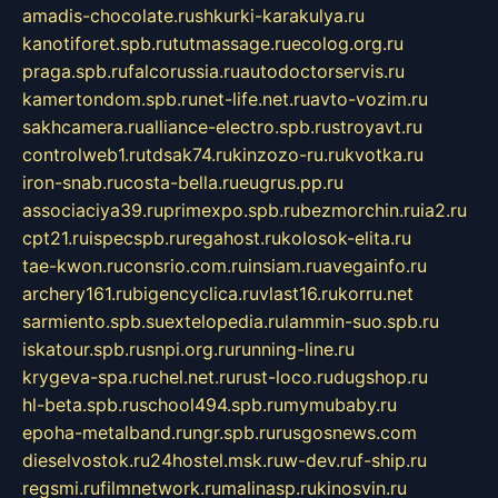
amadis-chocolate.ru
shkurki-karakulya.ru
kanotiforet.spb.ru
tutmassage.ru
ecolog.org.ru
praga.spb.ru
falcorussia.ru
autodoctorservis.ru
kamertondom.spb.ru
net-life.net.ru
avto-vozim.ru
sakhcamera.ru
alliance-electro.spb.ru
stroyavt.ru
controlweb1.ru
tdsak74.ru
kinzozo-ru.ru
kvotka.ru
iron-snab.ru
costa-bella.ru
eugrus.pp.ru
associaciya39.ru
primexpo.spb.ru
bezmorchin.ru
ia2.ru
cpt21.ru
ispecspb.ru
regahost.ru
kolosok-elita.ru
tae-kwon.ru
consrio.com.ru
insiam.ru
avegainfo.ru
archery161.ru
bigencyclica.ru
vlast16.ru
korru.net
sarmiento.spb.su
extelopedia.ru
lammin-suo.spb.ru
iskatour.spb.ru
snpi.org.ru
running-line.ru
krygeva-spa.ru
chel.net.ru
rust-loco.ru
dugshop.ru
hl-beta.spb.ru
school494.spb.ru
mymubaby.ru
epoha-metalband.ru
ngr.spb.ru
rusgosnews.com
dieselvostok.ru
24hostel.msk.ru
w-dev.ru
f-ship.ru
regsmi.ru
filmnetwork.ru
malinasp.ru
kinosvin.ru