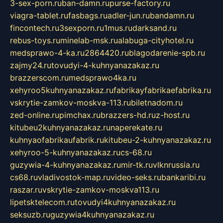
3-sex-porn.ru
ban-damn.ru
purse-factory.ru
viagra-tablet.ru
fasbags.ru
adler-jun.ru
bandamn.ru
fincontech.ru
3sexporn.ru
1mus.ru
darksand.ru
rebus-toys.ru
minelab-msk.ru
alabuga-cityhotel.ru
medsprawo-4-ka.ru
2864420.ru
blagodarenie-spb.ru
zajmy24.ru
tovudyi-4-kuhnyanazakaz.ru
brazzerscom.ru
medsprawo4ka.ru
xehyroo5kuhnyanazakaz.ru
fabrikayfabrikaefabrika.ru
vskrytie-zamkov-moskva-113.ru
biletnadom.ru
zed-online.ru
pimchax.ru
brazzers-hd.ru
z-host.ru
kitubeu2kuhnyanazakaz.ru
naperekate.ru
kuhnyaofabrikaufabrik.ru
kitubeu-2-kuhnyanazakaz.ru
xehyroo-5-kuhnyanazakaz.ru
cs-68.ru
guzywia-4-kuhnyanazakaz.ru
mir-tk.ru
vlknrussia.ru
cs68.ru
vladivostok-map.ru
video-seks.ru
bankaribi.ru
raszar.ru
vskrytie-zamkov-moskva113.ru
lipetsktelecom.ru
tovudyi4kuhnyanazakaz.ru
seksuzb.ru
guzywia4kuhnyanazakaz.ru