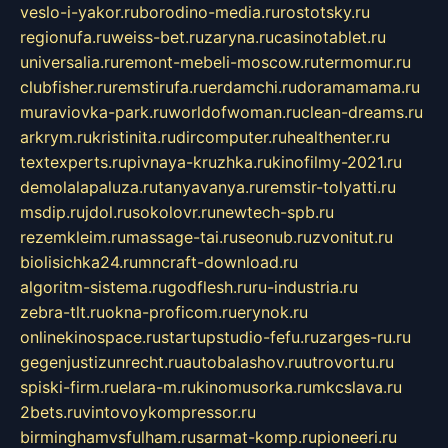
veslo-i-yakor.ru
borodino-media.ru
rostotsky.ru
regionufa.ru
weiss-bet.ru
zaryna.ru
casinotablet.ru
universalia.ru
remont-mebeli-moscow.ru
termomur.ru
clubfisher.ru
remstirufa.ru
erdamchi.ru
doramamama.ru
muraviovka-park.ru
worldofwoman.ru
clean-dreams.ru
arkrym.ru
kristinita.ru
dircomputer.ru
healthenter.ru
textexperts.ru
pivnaya-kruzhka.ru
kinofilmy-2021.ru
demolalapaluza.ru
tanyavanya.ru
remstir-tolyatti.ru
msdip.ru
jdol.ru
sokolovr.ru
newtech-spb.ru
rezemkleim.ru
massage-tai.ru
seonub.ru
zvonitut.ru
biolisichka24.ru
mncraft-download.ru
algoritm-sistema.ru
godflesh.ru
ru-industria.ru
zebra-tlt.ru
okna-proficom.ru
erynok.ru
onlinekinospace.ru
startupstudio-fefu.ru
zarges-ru.ru
gegenjustizunrecht.ru
autobalashov.ru
utrovortu.ru
spiski-firm.ru
elara-m.ru
kinomusorka.ru
mkcslava.ru
2bets.ru
vintovoykompressor.ru
birminghamvsfulham.ru
sarmat-komp.ru
pioneeri.ru