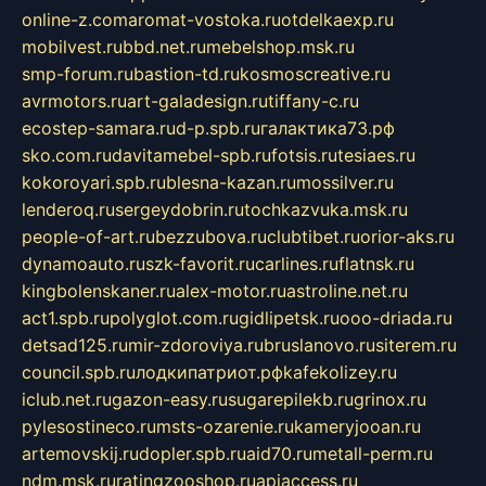
online-z.com
aromat-vostoka.ru
otdelkaexp.ru
mobilvest.ru
bbd.net.ru
mebelshop.msk.ru
smp-forum.ru
bastion-td.ru
kosmoscreative.ru
avrmotors.ru
art-galadesign.ru
tiffany-c.ru
ecostep-samara.ru
d-p.spb.ru
галактика73.рф
sko.com.ru
davitamebel-spb.ru
fotsis.ru
tesiaes.ru
kokoroyari.spb.ru
blesna-kazan.ru
mossilver.ru
lenderoq.ru
sergeydobrin.ru
tochkazvuka.msk.ru
people-of-art.ru
bezzubova.ru
clubtibet.ru
orior-aks.ru
dynamoauto.ru
szk-favorit.ru
carlines.ru
flatnsk.ru
kingbolenskaner.ru
alex-motor.ru
astroline.net.ru
act1.spb.ru
polyglot.com.ru
gidlipetsk.ru
ooo-driada.ru
detsad125.ru
mir-zdoroviya.ru
bruslanovo.ru
siterem.ru
council.spb.ru
лодкипатриот.рф
kafekolizey.ru
iclub.net.ru
gazon-easy.ru
sugarepilekb.ru
grinox.ru
pylesostineco.ru
msts-ozarenie.ru
kameryjooan.ru
artemovskij.ru
dopler.spb.ru
aid70.ru
metall-perm.ru
ndm.msk.ru
ratingzooshop.ru
apiaccess.ru