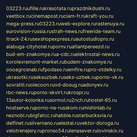
03223.ru
ufille.ru
krasotata.ru
prazdnikdushi.ru
veetbox.ru
cinemapost.ru
ciam-fr.ru
kraft-you.ru
mega-press.ru
03223.ru
web-explore.ru
rastenuya.ru
eurovision-russia.ru
strah-news.ru
freeride-team.ru
itrack-24.ru
sexshopexpress.ru
autostudiopro.ru
alabuga-cityhotel.ru
pornv.ru
atlantpereezd.ru
bud-em-znakomye.ru
a-cdc.ru
elektrostal-news.ru
korolevremont-market.ru
budem-znakomye.ru
oooagrosnab.ru
fpodaso.ru
emfire.ru
pro-otdelky.ru
ukrasotki.ru
seksuzbek.ru
seks-uzbek.ru
porno-vk.ru
sovratili.ru
olecoon.ru
vd-dosug.ru
adonyev.ru
rbc-news.ru
porno-skvirt.ru
krospr.ru
13autor-kolonka.ru
sormol.ru
2rich.ru
hostel-65.ru
hostserve.ru
porno-na-russkom.ru
mishinlab.ru
neznobi.ru
bigfatcc.ru
habble.ru
starbucksvia.ru
delfinet.ru
silvernano.ru
elestal.ru
vektor-doroga.ru
velotrenajery.ru
pronso54.ru
lenasever.ru
lovinskix.ru