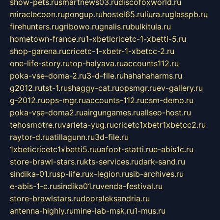
show-pets.ru
smartnews03.ru
discofoxworld.ru
miraclecoon.ru
pongup.ru
hostel65.ru
liura.ru
glasspb.ru
firehunters.ru
gribowo.ru
gnalis.ru
bulkitula.ru
hometown-france.ru
1-xbeticricetc-1-xbetti-5.ru
shop-garena.ru
cricetc-1-xbetr-1-xbetcc-2.ru
one-life-story.ru
top-halyava.ru
accounts112.ru
poka-vse-doma-2.ru
3-d-file.ru
hahahaharms.ru
g2012.ru
tst-1.ru
shaggy-cat.ru
opsmgr.ru
ev-gallery.ru
g-2012.ru
ops-mgr.ru
accounts-112.ru
csm-demo.ru
poka-vse-doma2.ru
airgungames.ru
allseo-host.ru
tehosmotre.ru
varieta-yug.ru
cricetc1xbetr1xbetcc2.ru
raytor-d.ru
atillagunn.ru
3d-file.ru
1xbeticricetc1xbetti5.ru
uafoot-statti.ru
e-abis1c.ru
store-brawl-stars.ru
kts-services.ru
dark-sand.ru
sindika-01.ru
sp-life.ru
x-legion.ru
sib-archives.ru
e-abis-1-c.ru
sindika01.ru
venda-festival.ru
store-brawlstars.ru
dooraleksandria.ru
antenna-highly.ru
mine-lab-msk.ru
1-mus.ru