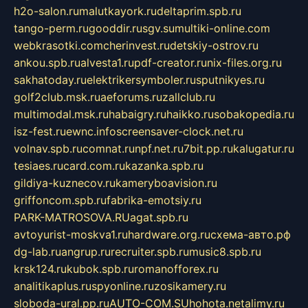
h2o-salon.ru
malutkayork.ru
deltaprim.spb.ru
tango-perm.ru
gooddir.ru
sgv.su
multiki-online.com
webkrasotki.com
cherinvest.ru
detskiy-ostrov.ru
ankou.spb.ru
alvesta1.ru
pdf-creator.ru
nix-files.org.ru
sakhatoday.ru
elektrikersymboler.ru
sputnikyes.ru
golf2club.msk.ru
aeforums.ru
zallclub.ru
multimodal.msk.ru
habaigry.ru
haikko.ru
sobakopedia.ru
isz-fest.ru
ewnc.info
screensaver-clock.net.ru
volnav.spb.ru
comnat.ru
npf.net.ru
7bit.pp.ru
kalugatur.ru
tesiaes.ru
card.com.ru
kazanka.spb.ru
gildiya-kuznecov.ru
kameryboavision.ru
griffoncom.spb.ru
fabrika-emotsiy.ru
PARK-MATROSOVA.RU
agat.spb.ru
avtoyurist-moskva1.ru
hardware.org.ru
схема-авто.рф
dg-lab.ru
angrup.ru
recruiter.spb.ru
music8.spb.ru
krsk124.ru
kubok.spb.ru
romanofforex.ru
analitikaplus.ru
spyonline.ru
zosikamery.ru
sloboda-ural.pp.ru
AUTO-COM.SU
hohota.net
alimy.ru