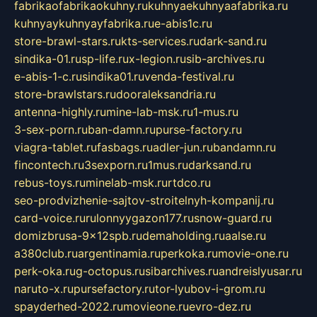
fabrikaofabrikaokuhny.ru
kuhnyaekuhnyaafabrika.ru
kuhnyaykuhnyayfabrika.ru
e-abis1c.ru
store-brawl-stars.ru
kts-services.ru
dark-sand.ru
sindika-01.ru
sp-life.ru
x-legion.ru
sib-archives.ru
e-abis-1-c.ru
sindika01.ru
venda-festival.ru
store-brawlstars.ru
dooraleksandria.ru
antenna-highly.ru
mine-lab-msk.ru
1-mus.ru
3-sex-porn.ru
ban-damn.ru
purse-factory.ru
viagra-tablet.ru
fasbags.ru
adler-jun.ru
bandamn.ru
fincontech.ru
3sexporn.ru
1mus.ru
darksand.ru
rebus-toys.ru
minelab-msk.ru
rtdco.ru
seo-prodvizhenie-sajtov-stroitelnyh-kompanij.ru
card-voice.ru
rulonnyygazon177.ru
snow-guard.ru
domizbrusa-9x12spb.ru
demaholding.ru
aalse.ru
a380club.ru
argentinamia.ru
perkoka.ru
movie-one.ru
perk-oka.ru
g-octopus.ru
sibarchives.ru
andreislyusar.ru
naruto-x.ru
pursefactory.ru
tor-lyubov-i-grom.ru
spayderhed-2022.ru
movieone.ru
evro-dez.ru