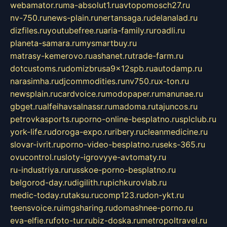
webamator.ru
ma-absolut1.ru
avtopomosch27.ru
nv-750.ru
news-plain.ru
nertansaga.ru
delanalad.ru
dizfiles.ru
youtubefree.ru
aria-family.ru
roadli.ru
planeta-samara.ru
mysmartbuy.ru
matrasy-kemerovo.ru
ashanet.ru
trade-farm.ru
dotcustoms.ru
domizbrusa9x12spb.ru
autodamp.ru
narasimha.ru
djcommodities.ru
nv750.ru
x-ton.ru
newsplain.ru
cardvoice.ru
modopaper.ru
manunae.ru
gbget.ru
alfeihavsalnassr.ru
madoma.ru
tajuncos.ru
petrovkasports.ru
porno-online-besplatno.ru
splclub.ru
york-life.ru
doroga-expo.ru
ribery.ru
cleanmedicine.ru
slovar-ivrit.ru
porno-video-besplatno.ru
seks-365.ru
ovucontrol.ru
sloty-igrovyye-avtomaty.ru
ru-industriya.ru
russkoe-porno-besplatno.ru
belgorod-day.ru
digilith.ru
pichkurovlab.ru
medic-today.ru
taksu.ru
comp123.ru
don-ykt.ru
teensvoice.ru
imgsharing.ru
domashnee-porno.ru
eva-elfie.ru
foto-tur.ru
biz-doska.ru
metropoltravel.ru