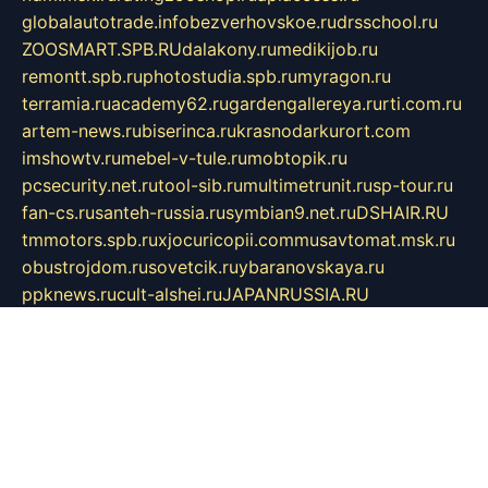
globalautotrade.info
bezverhovskoe.ru
drsschool.ru
ZOOSMART.SPB.RU
dalakony.ru
medikijob.ru
remontt.spb.ru
photostudia.spb.ru
myragon.ru
terramia.ru
academy62.ru
gardengallereya.ru
rti.com.ru
artem-news.ru
biserinca.ru
krasnodarkurort.com
imshowtv.ru
mebel-v-tule.ru
mobtopik.ru
pcsecurity.net.ru
tool-sib.ru
multimetrunit.ru
sp-tour.ru
fan-cs.ru
santeh-russia.ru
symbian9.net.ru
DSHAIR.RU
tmmotors.spb.ru
xjocuricopii.com
musavtomat.msk.ru
obustrojdom.ru
sovetcik.ru
ybaranovskaya.ru
ppknews.ru
cult-alshei.ru
JAPANRUSSIA.RU
proekciyamebel.ru
imper-finans.ru
rim.org.ru
glamourai.ru
brassminus.ru
zabor-pro.ru
ftn.pp.ru
dorogoe58.ru
laimengpacker.ru
kuzova-zapchasti.ru
sageerp.ru
taxodrom.ru
dsrazvitie.ru
hardcity.net.ru
ratinghomegames.ru
topservice25.ru
gubernyan.ru
gtglasslined.ru
ii4.ru
tssport.spb.ru
andorra24.com
blackwallstreet.ru
oboimos.ru
optim-doors.com.ru