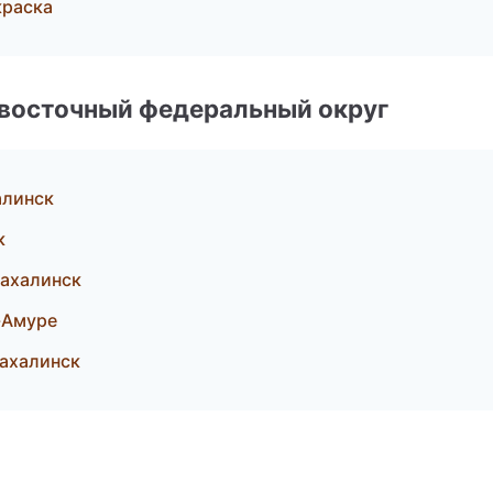
краска
евосточный федеральный округ
алинск
к
ахалинск
-Амуре
ахалинск