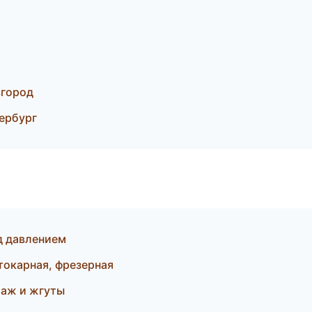
вгород
ербург
д давлением
токарная, фрезерная
аж и жгуты