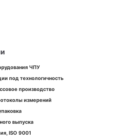
ми
орудования ЧПУ
ции под технологичность
ассовое производство
ротоколы измерений
упаковка
ного выпуска
ия, ISO 9001