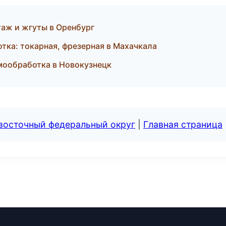
таж и жгуты в Оренбург
тка: токарная, фрезерная в Махачкала
мообработка в Новокузнецк
евосточный федеральный округ
|
Главная страница