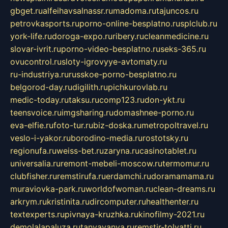
gbget.ru
alfeihavsalnassr.ru
madoma.ru
tajuncos.ru
petrovkasports.ru
porno-online-besplatno.ru
splclub.ru
york-life.ru
doroga-expo.ru
ribery.ru
cleanmedicine.ru
slovar-ivrit.ru
porno-video-besplatno.ru
seks-365.ru
ovucontrol.ru
sloty-igrovyye-avtomaty.ru
ru-industriya.ru
russkoe-porno-besplatno.ru
belgorod-day.ru
digilith.ru
pichkurovlab.ru
medic-today.ru
taksu.ru
comp123.ru
don-ykt.ru
teensvoice.ru
imgsharing.ru
domashnee-porno.ru
eva-elfie.ru
foto-tur.ru
biz-doska.ru
metropoltravel.ru
veslo-i-yakor.ru
borodino-media.ru
rostotsky.ru
regionufa.ru
weiss-bet.ru
zaryna.ru
casinotablet.ru
universalia.ru
remont-mebeli-moscow.ru
termomur.ru
clubfisher.ru
remstirufa.ru
erdamchi.ru
doramamama.ru
muraviovka-park.ru
worldofwoman.ru
clean-dreams.ru
arkrym.ru
kristinita.ru
dircomputer.ru
healthenter.ru
textexperts.ru
pivnaya-kruzhka.ru
kinofilmy-2021.ru
demolalapaluza.ru
tanyavanya.ru
remstir-tolyatti.ru