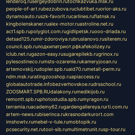
lenderoq.ru
sergeydobrin.ru
tochkazvuka.msk.ru
people-of-art.ru
bezzubova.ru
clubtibet.ru
orior-aks.ru
dynamoauto.ru
szk-favorit.ru
carlines.ru
flatnsk.ru
kingbolenskaner.ru
alex-motor.ru
astroline.net.ru
act1.spb.ru
polyglot.com.ru
gidlipetsk.ru
ooo-driada.ru
detsad125.ru
mir-zdoroviya.ru
bruslanovo.ru
siterem.ru
council.spb.ru
лодкипатриот.рф
kafekolizey.ru
iclub.net.ru
gazon-easy.ru
sugarepilekb.ru
grinox.ru
pylesostineco.ru
msts-ozarenie.ru
kameryjooan.ru
artemovskij.ru
dopler.spb.ru
aid70.ru
metall-perm.ru
ndm.msk.ru
ratingzooshop.ru
apiaccess.ru
globalautotrade.info
bezverhovskoe.ru
drsschool.ru
ZOOSMART.SPB.RU
dalakony.ru
medikijob.ru
remontt.spb.ru
photostudia.spb.ru
myragon.ru
terramia.ru
academy62.ru
gardengallereya.ru
rti.com.ru
artem-news.ru
biserinca.ru
krasnodarkurort.com
imshowtv.ru
mebel-v-tule.ru
mobtopik.ru
pcsecurity.net.ru
tool-sib.ru
multimetrunit.ru
sp-tour.ru