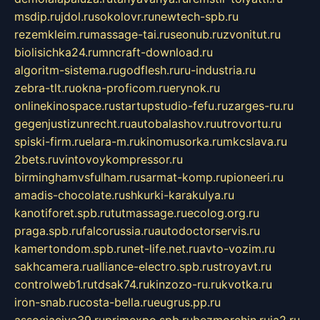
msdip.ru
jdol.ru
sokolovr.ru
newtech-spb.ru
rezemkleim.ru
massage-tai.ru
seonub.ru
zvonitut.ru
biolisichka24.ru
mncraft-download.ru
algoritm-sistema.ru
godflesh.ru
ru-industria.ru
zebra-tlt.ru
okna-proficom.ru
erynok.ru
onlinekinospace.ru
startupstudio-fefu.ru
zarges-ru.ru
gegenjustizunrecht.ru
autobalashov.ru
utrovortu.ru
spiski-firm.ru
elara-m.ru
kinomusorka.ru
mkcslava.ru
2bets.ru
vintovoykompressor.ru
birminghamvsfulham.ru
sarmat-komp.ru
pioneeri.ru
amadis-chocolate.ru
shkurki-karakulya.ru
kanotiforet.spb.ru
tutmassage.ru
ecolog.org.ru
praga.spb.ru
falcorussia.ru
autodoctorservis.ru
kamertondom.spb.ru
net-life.net.ru
avto-vozim.ru
sakhcamera.ru
alliance-electro.spb.ru
stroyavt.ru
controlweb1.ru
tdsak74.ru
kinzozo-ru.ru
kvotka.ru
iron-snab.ru
costa-bella.ru
eugrus.pp.ru
associaciya39.ru
primexpo.spb.ru
bezmorchin.ru
ia2.ru