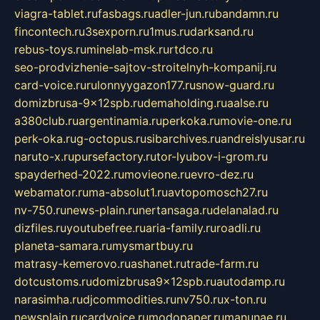
viagra-tablet.ru
fasbags.ru
adler-jun.ru
bandamn.ru
fincontech.ru
3sexporn.ru
1mus.ru
darksand.ru
rebus-toys.ru
minelab-msk.ru
rtdco.ru
seo-prodvizhenie-sajtov-stroitelnyh-kompanij.ru
card-voice.ru
rulonnyygazon177.ru
snow-guard.ru
domizbrusa-9x12spb.ru
demaholding.ru
aalse.ru
a380club.ru
argentinamia.ru
perkoka.ru
movie-one.ru
perk-oka.ru
g-octopus.ru
sibarchives.ru
andreislyusar.ru
naruto-x.ru
pursefactory.ru
tor-lyubov-i-grom.ru
spayderhed-2022.ru
movieone.ru
evro-dez.ru
webamator.ru
ma-absolut1.ru
avtopomosch27.ru
nv-750.ru
news-plain.ru
nertansaga.ru
delanalad.ru
dizfiles.ru
youtubefree.ru
aria-family.ru
roadli.ru
planeta-samara.ru
mysmartbuy.ru
matrasy-kemerovo.ru
ashanet.ru
trade-farm.ru
dotcustoms.ru
domizbrusa9x12spb.ru
autodamp.ru
narasimha.ru
djcommodities.ru
nv750.ru
x-ton.ru
newsplain.ru
cardvoice.ru
modopaper.ru
manunae.ru