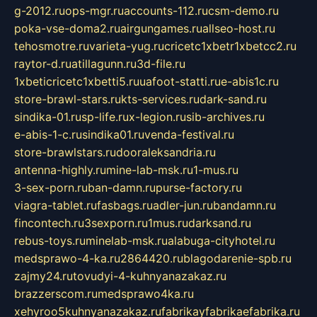
g-2012.ru
ops-mgr.ru
accounts-112.ru
csm-demo.ru
poka-vse-doma2.ru
airgungames.ru
allseo-host.ru
tehosmotre.ru
varieta-yug.ru
cricetc1xbetr1xbetcc2.ru
raytor-d.ru
atillagunn.ru
3d-file.ru
1xbeticricetc1xbetti5.ru
uafoot-statti.ru
e-abis1c.ru
store-brawl-stars.ru
kts-services.ru
dark-sand.ru
sindika-01.ru
sp-life.ru
x-legion.ru
sib-archives.ru
e-abis-1-c.ru
sindika01.ru
venda-festival.ru
store-brawlstars.ru
dooraleksandria.ru
antenna-highly.ru
mine-lab-msk.ru
1-mus.ru
3-sex-porn.ru
ban-damn.ru
purse-factory.ru
viagra-tablet.ru
fasbags.ru
adler-jun.ru
bandamn.ru
fincontech.ru
3sexporn.ru
1mus.ru
darksand.ru
rebus-toys.ru
minelab-msk.ru
alabuga-cityhotel.ru
medsprawo-4-ka.ru
2864420.ru
blagodarenie-spb.ru
zajmy24.ru
tovudyi-4-kuhnyanazakaz.ru
brazzerscom.ru
medsprawo4ka.ru
xehyroo5kuhnyanazakaz.ru
fabrikayfabrikaefabrika.ru