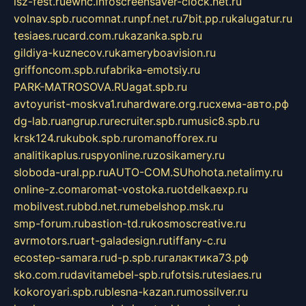
isz-fest.ru
ewnc.info
screensaver-clock.net.ru
volnav.spb.ru
comnat.ru
npf.net.ru
7bit.pp.ru
kalugatur.ru
tesiaes.ru
card.com.ru
kazanka.spb.ru
gildiya-kuznecov.ru
kameryboavision.ru
griffoncom.spb.ru
fabrika-emotsiy.ru
PARK-MATROSOVA.RU
agat.spb.ru
avtoyurist-moskva1.ru
hardware.org.ru
схема-авто.рф
dg-lab.ru
angrup.ru
recruiter.spb.ru
music8.spb.ru
krsk124.ru
kubok.spb.ru
romanofforex.ru
analitikaplus.ru
spyonline.ru
zosikamery.ru
sloboda-ural.pp.ru
AUTO-COM.SU
hohota.net
alimy.ru
online-z.com
aromat-vostoka.ru
otdelkaexp.ru
mobilvest.ru
bbd.net.ru
mebelshop.msk.ru
smp-forum.ru
bastion-td.ru
kosmoscreative.ru
avrmotors.ru
art-galadesign.ru
tiffany-c.ru
ecostep-samara.ru
d-p.spb.ru
галактика73.рф
sko.com.ru
davitamebel-spb.ru
fotsis.ru
tesiaes.ru
kokoroyari.spb.ru
blesna-kazan.ru
mossilver.ru