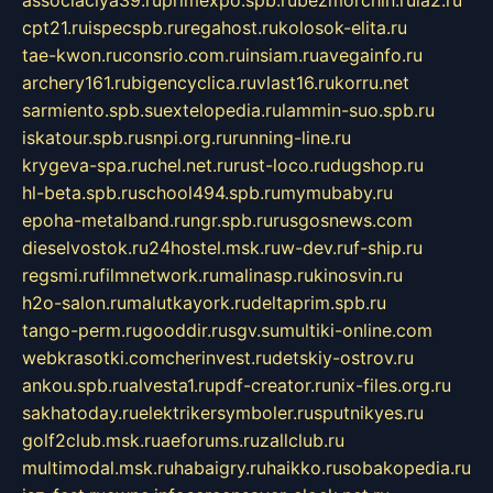
cpt21.ru
ispecspb.ru
regahost.ru
kolosok-elita.ru
tae-kwon.ru
consrio.com.ru
insiam.ru
avegainfo.ru
archery161.ru
bigencyclica.ru
vlast16.ru
korru.net
sarmiento.spb.su
extelopedia.ru
lammin-suo.spb.ru
iskatour.spb.ru
snpi.org.ru
running-line.ru
krygeva-spa.ru
chel.net.ru
rust-loco.ru
dugshop.ru
hl-beta.spb.ru
school494.spb.ru
mymubaby.ru
epoha-metalband.ru
ngr.spb.ru
rusgosnews.com
dieselvostok.ru
24hostel.msk.ru
w-dev.ru
f-ship.ru
regsmi.ru
filmnetwork.ru
malinasp.ru
kinosvin.ru
h2o-salon.ru
malutkayork.ru
deltaprim.spb.ru
tango-perm.ru
gooddir.ru
sgv.su
multiki-online.com
webkrasotki.com
cherinvest.ru
detskiy-ostrov.ru
ankou.spb.ru
alvesta1.ru
pdf-creator.ru
nix-files.org.ru
sakhatoday.ru
elektrikersymboler.ru
sputnikyes.ru
golf2club.msk.ru
aeforums.ru
zallclub.ru
multimodal.msk.ru
habaigry.ru
haikko.ru
sobakopedia.ru