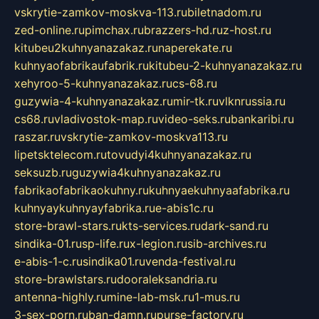
vskrytie-zamkov-moskva-113.ru
biletnadom.ru
zed-online.ru
pimchax.ru
brazzers-hd.ru
z-host.ru
kitubeu2kuhnyanazakaz.ru
naperekate.ru
kuhnyaofabrikaufabrik.ru
kitubeu-2-kuhnyanazakaz.ru
xehyroo-5-kuhnyanazakaz.ru
cs-68.ru
guzywia-4-kuhnyanazakaz.ru
mir-tk.ru
vlknrussia.ru
cs68.ru
vladivostok-map.ru
video-seks.ru
bankaribi.ru
raszar.ru
vskrytie-zamkov-moskva113.ru
lipetsktelecom.ru
tovudyi4kuhnyanazakaz.ru
seksuzb.ru
guzywia4kuhnyanazakaz.ru
fabrikaofabrikaokuhny.ru
kuhnyaekuhnyaafabrika.ru
kuhnyaykuhnyayfabrika.ru
e-abis1c.ru
store-brawl-stars.ru
kts-services.ru
dark-sand.ru
sindika-01.ru
sp-life.ru
x-legion.ru
sib-archives.ru
e-abis-1-c.ru
sindika01.ru
venda-festival.ru
store-brawlstars.ru
dooraleksandria.ru
antenna-highly.ru
mine-lab-msk.ru
1-mus.ru
3-sex-porn.ru
ban-damn.ru
purse-factory.ru