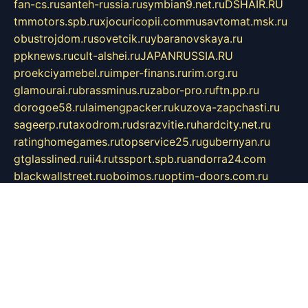
fan-cs.ru
santeh-russia.ru
symbian9.net.ru
DSHAIR.RU
tmmotors.spb.ru
xjocuricopii.com
musavtomat.msk.ru
obustrojdom.ru
sovetcik.ru
ybaranovskaya.ru
ppknews.ru
cult-alshei.ru
JAPANRUSSIA.RU
proekciyamebel.ru
imper-finans.ru
rim.org.ru
glamourai.ru
brassminus.ru
zabor-pro.ru
ftn.pp.ru
dorogoe58.ru
laimengpacker.ru
kuzova-zapchasti.ru
sageerp.ru
taxodrom.ru
dsrazvitie.ru
hardcity.net.ru
ratinghomegames.ru
topservice25.ru
gubernyan.ru
gtglasslined.ru
ii4.ru
tssport.spb.ru
andorra24.com
blackwallstreet.ru
oboimos.ru
optim-doors.com.ru
ikuch.ru
nycr.org.ru
npa21.ru
vremya-ch.spb.ru
desert000.ru
ivtorgi.ru
ifiori.ru
catalog-statei.ru
dcv.org.ru
spetsmaster174.ru
ipkameryhiseeu.ru
dum26.ru
ruspol.spb.ru
fr-opendp.ru
kam-solnyshko.ru
cheyenne-arapaho.ru
sevzapmetal.spb.ru
ted-lapidus.spb.ru
parasite-eliminator.ru
sigma-complete.ru
modernworld.ru
dama-moda.ru