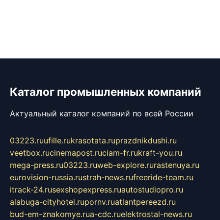
Каталог промышленных компаний
Актуальный каталог компаний по всей России
03223.ru
ufille.ru
krasotata.ru
prazdnikdushi.ru
veetbox.ru
cinemapost.ru
ciam-fr.ru
kraft-you.ru
mega-press.ru
03223.ru
web-explore.ru
rastenuya.ru
eurovision-russia.ru
strah-news.ru
freeride-team.ru
itrack-24.ru
sexshopexpress.ru
autostudiopro.ru
alabuga-cityhotel.ru
pornv.ru
atlantpereezd.ru
bud-em-znakomye.ru
a-cdc.ru
elektrostal-news.ru