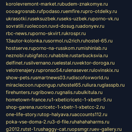
korolevremont-market.ru
budem-znakomye.ru
oooagrosnab.ru
fpodaso.ru
emfire.ru
pro-otdelky.ru
ukrasotki.ru
seksuzbek.ru
seks-uzbek.ru
porno-vk.ru
sovratili.ru
olecoon.ru
vd-dosug.ru
adonyev.ru
rbc-news.ru
porno-skvirt.ru
krospr.ru
13autor-kolonka.ru
sormol.ru
2rich.ru
hostel-65.ru
hostserve.ru
porno-na-russkom.ru
mishinlab.ru
neznobi.ru
bigfatcc.ru
habble.ru
starbucksvia.ru
delfinet.ru
silvernano.ru
elestal.ru
vektor-doroga.ru
velotrenajery.ru
pronso54.ru
lenasever.ru
lovinskix.ru
show-pets.ru
smartnews03.ru
discofoxworld.ru
miraclecoon.ru
pongup.ru
hostel65.ru
liura.ru
glasspb.ru
firehunters.ru
gribowo.ru
gnalis.ru
bulkitula.ru
hometown-france.ru
1-xbeticricetc-1-xbetti-5.ru
shop-garena.ru
cricetc-1-xbetr-1-xbetcc-2.ru
one-life-story.ru
top-halyava.ru
accounts112.ru
poka-vse-doma-2.ru
3-d-file.ru
hahahaharms.ru
g2012.ru
tst-1.ru
shaggy-cat.ru
opsmgr.ru
ev-gallery.ru