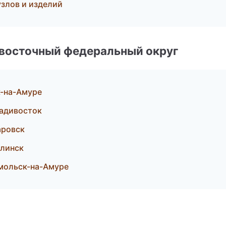
злов и изделий
евосточный федеральный округ
к-на-Амуре
ладивосток
аровск
линск
мольск-на-Амуре