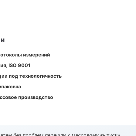
ми
ротоколы измерений
ия, ISO 9001
ции под технологичность
упаковка
ассовое производство
атем без проблем перешли к массовому выпуску.