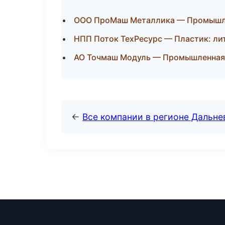
ООО ПроМаш Металлика — Промышле
НПП Поток ТехРесурс — Пластик: лит
АО Точмаш Модуль — Промышленная 
←
Все компании в регионе Дальн