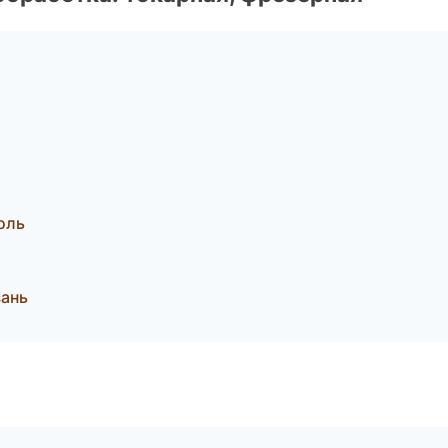
оль
ань