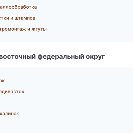
таллообработка
стки и штампов
тромонтаж и жгуты
евосточный федеральный округ
ок
адивосток
халинск