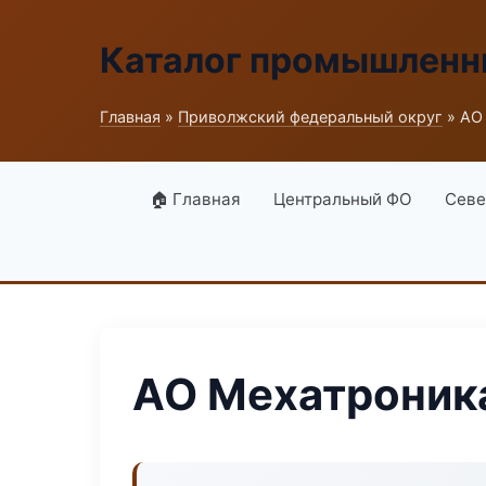
Каталог промышленн
Главная
»
Приволжский федеральный округ
» АО
🏠 Главная
Центральный ФО
Севе
АО Мехатроник