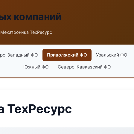
ых компаний
 Мехатроника ТехРесурс
ро-Западный ФО
Приволжский ФО
Уральский ФО
Южный ФО
Северо-Кавказский ФО
а ТехРесурс