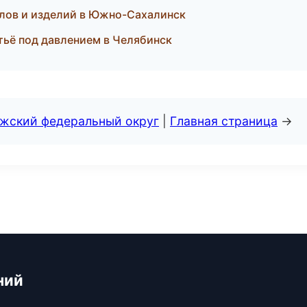
лов и изделий в Южно-Сахалинск
тьё под давлением в Челябинск
лжский федеральный округ
|
Главная страница
→
ний