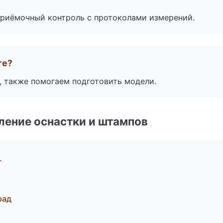
приёмочный контроль с протоколами измерений.
те?
, также помогаем подготовить модели.
ление оснастки и штампов
г
рад