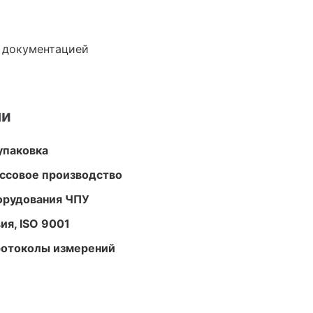
е документацией
ми
упаковка
ассовое производство
орудования ЧПУ
ия, ISO 9001
ротоколы измерений