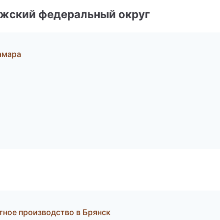
лжский федеральный округ
амара
тное производство в Брянск