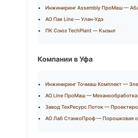
Инжиниринг Assembly ПроМаш — Аб
АО Пак Line — Улан-Удэ
ПК Союз TechPlant — Кызыл
Компании в Уфа
Инжиниринг Точмаш Комплект — Эл
АО Line ПроМаш — Механообработка:
Завод ТехРесурс Поток — Проектиро
АО Лаб СтанкоПроф — Порошковая о