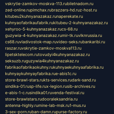
vskrytie-zamkov-moskva-113.ru
biletnadom.ru
zed-online.ru
pimchax.ru
brazzers-hd.ru
z-host.ru
kitubeu2kuhnyanazakaz.ru
naperekate.ru
kuhnyaofabrikaufabrik.ru
kitubeu-2-kuhnyanazakaz.ru
xehyroo-5-kuhnyanazakaz.ru
cs-68.ru
guzywia-4-kuhnyanazakaz.ru
mir-tk.ru
vlknrussia.ru
cs68.ru
vladivostok-map.ru
video-seks.ru
bankaribi.ru
raszar.ru
vskrytie-zamkov-moskva113.ru
lipetsktelecom.ru
tovudyi4kuhnyanazakaz.ru
seksuzb.ru
guzywia4kuhnyanazakaz.ru
fabrikaofabrikaokuhny.ru
kuhnyaekuhnyaafabrika.ru
kuhnyaykuhnyayfabrika.ru
e-abis1c.ru
store-brawl-stars.ru
kts-services.ru
dark-sand.ru
sindika-01.ru
sp-life.ru
x-legion.ru
sib-archives.ru
e-abis-1-c.ru
sindika01.ru
venda-festival.ru
store-brawlstars.ru
dooraleksandria.ru
antenna-highly.ru
mine-lab-msk.ru
1-mus.ru
3-sex-porn.ru
ban-damn.ru
purse-factory.ru