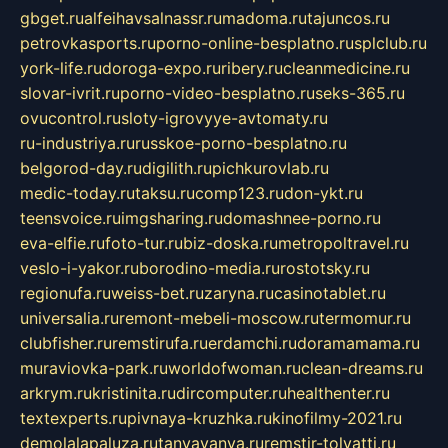
gbget.ru
alfeihavsalnassr.ru
madoma.ru
tajuncos.ru
petrovkasports.ru
porno-online-besplatno.ru
splclub.ru
york-life.ru
doroga-expo.ru
ribery.ru
cleanmedicine.ru
slovar-ivrit.ru
porno-video-besplatno.ru
seks-365.ru
ovucontrol.ru
sloty-igrovyye-avtomaty.ru
ru-industriya.ru
russkoe-porno-besplatno.ru
belgorod-day.ru
digilith.ru
pichkurovlab.ru
medic-today.ru
taksu.ru
comp123.ru
don-ykt.ru
teensvoice.ru
imgsharing.ru
domashnee-porno.ru
eva-elfie.ru
foto-tur.ru
biz-doska.ru
metropoltravel.ru
veslo-i-yakor.ru
borodino-media.ru
rostotsky.ru
regionufa.ru
weiss-bet.ru
zaryna.ru
casinotablet.ru
universalia.ru
remont-mebeli-moscow.ru
termomur.ru
clubfisher.ru
remstirufa.ru
erdamchi.ru
doramamama.ru
muraviovka-park.ru
worldofwoman.ru
clean-dreams.ru
arkrym.ru
kristinita.ru
dircomputer.ru
healthenter.ru
textexperts.ru
pivnaya-kruzhka.ru
kinofilmy-2021.ru
demolalapaluza.ru
tanyavanya.ru
remstir-tolyatti.ru