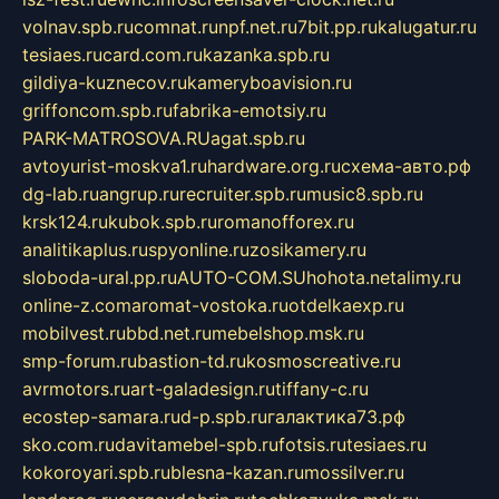
volnav.spb.ru
comnat.ru
npf.net.ru
7bit.pp.ru
kalugatur.ru
tesiaes.ru
card.com.ru
kazanka.spb.ru
gildiya-kuznecov.ru
kameryboavision.ru
griffoncom.spb.ru
fabrika-emotsiy.ru
PARK-MATROSOVA.RU
agat.spb.ru
avtoyurist-moskva1.ru
hardware.org.ru
схема-авто.рф
dg-lab.ru
angrup.ru
recruiter.spb.ru
music8.spb.ru
krsk124.ru
kubok.spb.ru
romanofforex.ru
analitikaplus.ru
spyonline.ru
zosikamery.ru
sloboda-ural.pp.ru
AUTO-COM.SU
hohota.net
alimy.ru
online-z.com
aromat-vostoka.ru
otdelkaexp.ru
mobilvest.ru
bbd.net.ru
mebelshop.msk.ru
smp-forum.ru
bastion-td.ru
kosmoscreative.ru
avrmotors.ru
art-galadesign.ru
tiffany-c.ru
ecostep-samara.ru
d-p.spb.ru
галактика73.рф
sko.com.ru
davitamebel-spb.ru
fotsis.ru
tesiaes.ru
kokoroyari.spb.ru
blesna-kazan.ru
mossilver.ru