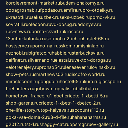
korolevremont-market.ru
budem-znakomye.ru
oooagrosnab.ru
fpodaso.ru
emfire.ru
pro-otdelky.ru
ukrasotki.ru
seksuzbek.ru
seks-uzbek.ru
porno-vk.ru
sovratili.ru
olecoon.ru
vd-dosug.ru
adonyev.ru
rbc-news.ru
porno-skvirt.ru
krospr.ru
13autor-kolonka.ru
sormol.ru
2rich.ru
hostel-65.ru
hostserve.ru
porno-na-russkom.ru
mishinlab.ru
neznobi.ru
bigfatcc.ru
habble.ru
starbucksvia.ru
delfinet.ru
silvernano.ru
elestal.ru
vektor-doroga.ru
velotrenajery.ru
pronso54.ru
lenasever.ru
lovinskix.ru
show-pets.ru
smartnews03.ru
discofoxworld.ru
miraclecoon.ru
pongup.ru
hostel65.ru
liura.ru
glasspb.ru
firehunters.ru
gribowo.ru
gnalis.ru
bulkitula.ru
hometown-france.ru
1-xbeticricetc-1-xbetti-5.ru
shop-garena.ru
cricetc-1-xbetr-1-xbetcc-2.ru
one-life-story.ru
top-halyava.ru
accounts112.ru
poka-vse-doma-2.ru
3-d-file.ru
hahahaharms.ru
g2012.ru
tst-1.ru
shaggy-cat.ru
opsmgr.ru
ev-gallery.ru