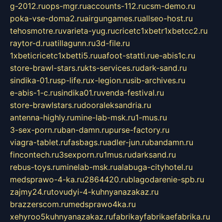
g-2012.ru
ops-mgr.ru
accounts-112.ru
csm-demo.ru
poka-vse-doma2.ru
airgungames.ru
allseo-host.ru
tehosmotre.ru
varieta-yug.ru
cricetc1xbetr1xbetcc2.ru
raytor-d.ru
atillagunn.ru
3d-file.ru
1xbeticricetc1xbetti5.ru
uafoot-statti.ru
e-abis1c.ru
store-brawl-stars.ru
kts-services.ru
dark-sand.ru
sindika-01.ru
sp-life.ru
x-legion.ru
sib-archives.ru
e-abis-1-c.ru
sindika01.ru
venda-festival.ru
store-brawlstars.ru
dooraleksandria.ru
antenna-highly.ru
mine-lab-msk.ru
1-mus.ru
3-sex-porn.ru
ban-damn.ru
purse-factory.ru
viagra-tablet.ru
fasbags.ru
adler-jun.ru
bandamn.ru
fincontech.ru
3sexporn.ru
1mus.ru
darksand.ru
rebus-toys.ru
minelab-msk.ru
alabuga-cityhotel.ru
medsprawo-4-ka.ru
2864420.ru
blagodarenie-spb.ru
zajmy24.ru
tovudyi-4-kuhnyanazakaz.ru
brazzerscom.ru
medsprawo4ka.ru
xehyroo5kuhnyanazakaz.ru
fabrikayfabrikaefabrika.ru