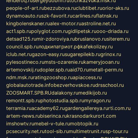
lenderoq.ru
sergeydobrin.ru
tochkazvuka.msk.ru
people-of-art.ru
bezzubova.ru
clubtibet.ru
orior-aks.ru
dynamoauto.ru
szk-favorit.ru
carlines.ru
flatnsk.ru
kingbolenskaner.ru
alex-motor.ru
astroline.net.ru
act1.spb.ru
polyglot.com.ru
gidlipetsk.ru
ooo-driada.ru
detsad125.ru
mir-zdoroviya.ru
bruslanovo.ru
siterem.ru
council.spb.ru
лодкипатриот.рф
kafekolizey.ru
iclub.net.ru
gazon-easy.ru
sugarepilekb.ru
grinox.ru
pylesostineco.ru
msts-ozarenie.ru
kameryjooan.ru
artemovskij.ru
dopler.spb.ru
aid70.ru
metall-perm.ru
ndm.msk.ru
ratingzooshop.ru
apiaccess.ru
globalautotrade.info
bezverhovskoe.ru
drsschool.ru
ZOOSMART.SPB.RU
dalakony.ru
medikijob.ru
remontt.spb.ru
photostudia.spb.ru
myragon.ru
terramia.ru
academy62.ru
gardengallereya.ru
rti.com.ru
artem-news.ru
biserinca.ru
krasnodarkurort.com
imshowtv.ru
mebel-v-tule.ru
mobtopik.ru
pcsecurity.net.ru
tool-sib.ru
multimetrunit.ru
sp-tour.ru