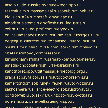
msdip.ru
jdol.ru
sokolovr.ru
newtech-spb.ru
rezemkleim.ru
massage-tai.ru
seonub.ru
zvonitut.ru
biolisichka24.ru
mncraft-download.ru
algoritm-sistema.ru
godflesh.ru
ru-industria.ru
zebra-tlt.ru
okna-proficom.ru
erynok.ru
onlinekinospace.ru
startupstudio-fefu.ru
zarges-ru.ru
gegenjustizunrecht.ru
autobalashov.ru
utrovortu.ru
spiski-firm.ru
elara-m.ru
kinomusorka.ru
mkcslava.ru
2bets.ru
vintovoykompressor.ru
birminghamvsfulham.ru
sarmat-komp.ru
pioneeri.ru
amadis-chocolate.ru
shkurki-karakulya.ru
kanotiforet.spb.ru
tutmassage.ru
ecolog.org.ru
praga.spb.ru
falcorussia.ru
autodoctorservis.ru
kamertondom.spb.ru
net-life.net.ru
avto-vozim.ru
sakhcamera.ru
alliance-electro.spb.ru
stroyavt.ru
controlweb1.ru
tdsak74.ru
kinzozo-ru.ru
kvotka.ru
iron-snab.ru
costa-bella.ru
eugrus.pp.ru
associaciya39.ru
primexpo.spb.ru
bezmorchin.ru
ia2.ru