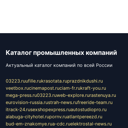
Каталог промышленных компаний
Актуальный каталог компаний по всей России
03223.ru
ufille.ru
krasotata.ru
prazdnikdushi.ru
veetbox.ru
cinemapost.ru
ciam-fr.ru
kraft-you.ru
mega-press.ru
03223.ru
web-explore.ru
rastenuya.ru
eurovision-russia.ru
strah-news.ru
freeride-team.ru
itrack-24.ru
sexshopexpress.ru
autostudiopro.ru
alabuga-cityhotel.ru
pornv.ru
atlantpereezd.ru
bud-em-znakomye.ru
a-cdc.ru
elektrostal-news.ru