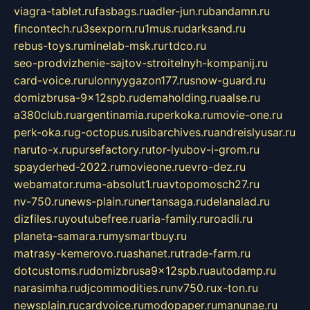
viagra-tablet.ru
fasbags.ru
adler-jun.ru
bandamn.ru
fincontech.ru
3sexporn.ru
1mus.ru
darksand.ru
rebus-toys.ru
minelab-msk.ru
rtdco.ru
seo-prodvizhenie-sajtov-stroitelnyh-kompanij.ru
card-voice.ru
rulonnyygazon177.ru
snow-guard.ru
domizbrusa-9x12spb.ru
demaholding.ru
aalse.ru
a380club.ru
argentinamia.ru
perkoka.ru
movie-one.ru
perk-oka.ru
g-octopus.ru
sibarchives.ru
andreislyusar.ru
naruto-x.ru
pursefactory.ru
tor-lyubov-i-grom.ru
spayderhed-2022.ru
movieone.ru
evro-dez.ru
webamator.ru
ma-absolut1.ru
avtopomosch27.ru
nv-750.ru
news-plain.ru
nertansaga.ru
delanalad.ru
dizfiles.ru
youtubefree.ru
aria-family.ru
roadli.ru
planeta-samara.ru
mysmartbuy.ru
matrasy-kemerovo.ru
ashanet.ru
trade-farm.ru
dotcustoms.ru
domizbrusa9x12spb.ru
autodamp.ru
narasimha.ru
djcommodities.ru
nv750.ru
x-ton.ru
newsplain.ru
cardvoice.ru
modopaper.ru
manunae.ru