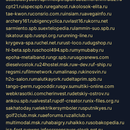
cpt21.ru
ispecspb.ru
regahost.ru
kolosok-elita.ru
tae-kwon.ru
consrio.com.ru
insiam.ru
avegainfo.ru
archery161.ru
bigencyclica.ru
vlast16.ru
korru.net
sarmiento.spb.su
extelopedia.ru
lammin-suo.spb.ru
iskatour.spb.ru
snpi.org.ru
running-line.ru
krygeva-spa.ru
chel.net.ru
rust-loco.ru
dugshop.ru
hl-beta.spb.ru
school494.spb.ru
mymubaby.ru
epoha-metalband.ru
ngr.spb.ru
rusgosnews.com
dieselvostok.ru
24hostel.msk.ru
w-dev.ru
f-ship.ru
regsmi.ru
filmnetwork.ru
malinasp.ru
kinosvin.ru
h2o-salon.ru
malutkayork.ru
deltaprim.spb.ru
tango-perm.ru
gooddir.ru
sgv.su
multiki-online.com
webkrasotki.com
cherinvest.ru
detskiy-ostrov.ru
ankou.spb.ru
alvesta1.ru
pdf-creator.ru
nix-files.org.ru
sakhatoday.ru
elektrikersymboler.ru
sputnikyes.ru
golf2club.msk.ru
aeforums.ru
zallclub.ru
multimodal.msk.ru
habaigry.ru
haikko.ru
sobakopedia.ru
isz-fest.ru
ewnc.info
screensaver-clock.net.ru