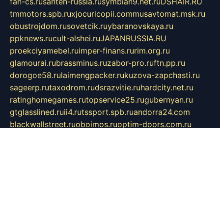
fan-cs.ru
santeh-russia.ru
symbian9.net.ru
DSHAIR.RU
tmmotors.spb.ru
xjocuricopii.com
musavtomat.msk.ru
obustrojdom.ru
sovetcik.ru
ybaranovskaya.ru
ppknews.ru
cult-alshei.ru
JAPANRUSSIA.RU
proekciyamebel.ru
imper-finans.ru
rim.org.ru
glamourai.ru
brassminus.ru
zabor-pro.ru
ftn.pp.ru
dorogoe58.ru
laimengpacker.ru
kuzova-zapchasti.ru
sageerp.ru
taxodrom.ru
dsrazvitie.ru
hardcity.net.ru
ratinghomegames.ru
topservice25.ru
gubernyan.ru
gtglasslined.ru
ii4.ru
tssport.spb.ru
andorra24.com
blackwallstreet.ru
oboimos.ru
optim-doors.com.ru
ikuch.ru
nycr.org.ru
npa21.ru
vremya-ch.spb.ru
desert000.ru
ivtorgi.ru
ifiori.ru
catalog-statei.ru
dcv.org.ru
spetsmaster174.ru
ipkameryhiseeu.ru
dum26.ru
ruspol.spb.ru
fr-opendp.ru
kam-solnyshko.ru
cheyenne-arapaho.ru
sevzapmetal.spb.ru
ted-lapidus.spb.ru
parasite-eliminator.ru
sigma-complete.ru
modernworld.ru
dama-moda.ru