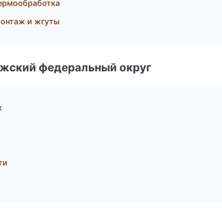
термообработка
монтаж и жгуты
лжский федеральный округ
к
ти