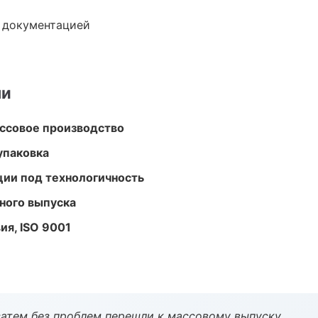
е документацией
ми
ассовое производство
упаковка
ции под технологичность
ного выпуска
ия, ISO 9001
атем без проблем перешли к массовому выпуску.