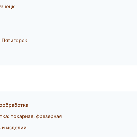
узнецк
т
 Пятигорск
лообработка
ка: токарная, фрезерная
в и изделий