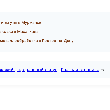
 и жгуты в Мурманск
аковка в Махачкала
металлообработка в Ростов-на-Дону
лжский федеральный округ
|
Главная страница
→