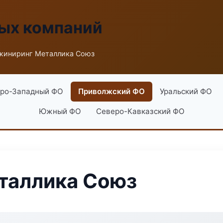
ых компаний
жиниринг Металлика Союз
ро-Западный ФО
Приволжский ФО
Уральский ФО
Южный ФО
Северо-Кавказский ФО
таллика Союз