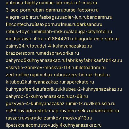
antenna-highly.ru
mine-lab-msk.ru
1-mus.ru
3-sex-porn.ru
ban-damn.ru
purse-factory.ru
viagra-tablet.ru
fasbags.ru
adler-jun.ru
bandamn.ru
fincontech.ru
3sexporn.ru
1mus.ru
darksand.ru
rebus-toys.ru
minelab-msk.ru
alabuga-cityhotel.ru
medsprawo-4-ka.ru
2864420.ru
blagodarenie-spb.ru
zajmy24.ru
tovudyi-4-kuhnyanazakaz.ru
brazzerscom.ru
medsprawo4ka.ru
xehyroo5kuhnyanazakaz.ru
fabrikayfabrikaefabrika.ru
vskrytie-zamkov-moskva-113.ru
biletnadom.ru
zed-online.ru
pimchax.ru
brazzers-hd.ru
z-host.ru
kitubeu2kuhnyanazakaz.ru
naperekate.ru
kuhnyaofabrikaufabrik.ru
kitubeu-2-kuhnyanazakaz.ru
xehyroo-5-kuhnyanazakaz.ru
cs-68.ru
guzywia-4-kuhnyanazakaz.ru
mir-tk.ru
vlknrussia.ru
cs68.ru
vladivostok-map.ru
video-seks.ru
bankaribi.ru
raszar.ru
vskrytie-zamkov-moskva113.ru
lipetsktelecom.ru
tovudyi4kuhnyanazakaz.ru