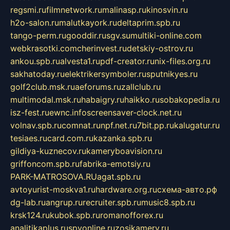
regsmi.ru
filmnetwork.ru
malinasp.ru
kinosvin.ru
h2o-salon.ru
malutkayork.ru
deltaprim.spb.ru
tango-perm.ru
gooddir.ru
sgv.su
multiki-online.com
webkrasotki.com
cherinvest.ru
detskiy-ostrov.ru
ankou.spb.ru
alvesta1.ru
pdf-creator.ru
nix-files.org.ru
sakhatoday.ru
elektrikersymboler.ru
sputnikyes.ru
golf2club.msk.ru
aeforums.ru
zallclub.ru
multimodal.msk.ru
habaigry.ru
haikko.ru
sobakopedia.ru
isz-fest.ru
ewnc.info
screensaver-clock.net.ru
volnav.spb.ru
comnat.ru
npf.net.ru
7bit.pp.ru
kalugatur.ru
tesiaes.ru
card.com.ru
kazanka.spb.ru
gildiya-kuznecov.ru
kameryboavision.ru
griffoncom.spb.ru
fabrika-emotsiy.ru
PARK-MATROSOVA.RU
agat.spb.ru
avtoyurist-moskva1.ru
hardware.org.ru
схема-авто.рф
dg-lab.ru
angrup.ru
recruiter.spb.ru
music8.spb.ru
krsk124.ru
kubok.spb.ru
romanofforex.ru
analitikaplus.ru
spyonline.ru
zosikamery.ru