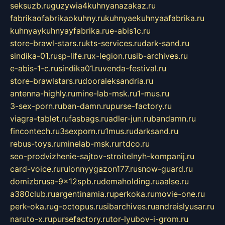
seksuzb.ru
guzywia4kuhnyanazakaz.ru
fabrikaofabrikaokuhny.ru
kuhnyaekuhnyaafabrika.ru
kuhnyaykuhnyayfabrika.ru
e-abis1c.ru
store-brawl-stars.ru
kts-services.ru
dark-sand.ru
sindika-01.ru
sp-life.ru
x-legion.ru
sib-archives.ru
e-abis-1-c.ru
sindika01.ru
venda-festival.ru
store-brawlstars.ru
dooraleksandria.ru
antenna-highly.ru
mine-lab-msk.ru
1-mus.ru
3-sex-porn.ru
ban-damn.ru
purse-factory.ru
viagra-tablet.ru
fasbags.ru
adler-jun.ru
bandamn.ru
fincontech.ru
3sexporn.ru
1mus.ru
darksand.ru
rebus-toys.ru
minelab-msk.ru
rtdco.ru
seo-prodvizhenie-sajtov-stroitelnyh-kompanij.ru
card-voice.ru
rulonnyygazon177.ru
snow-guard.ru
domizbrusa-9x12spb.ru
demaholding.ru
aalse.ru
a380club.ru
argentinamia.ru
perkoka.ru
movie-one.ru
perk-oka.ru
g-octopus.ru
sibarchives.ru
andreislyusar.ru
naruto-x.ru
pursefactory.ru
tor-lyubov-i-grom.ru