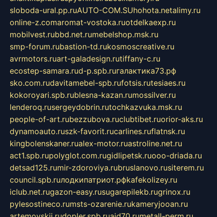
sloboda-ural.pp.ru
AUTO-COM.SU
hohota.net
alimy.ru
online-z.com
aromat-vostoka.ru
otdelkaexp.ru
mobilvest.ru
bbd.net.ru
mebelshop.msk.ru
smp-forum.ru
bastion-td.ru
kosmoscreative.ru
avrmotors.ru
art-galadesign.ru
tiffany-c.ru
ecostep-samara.ru
d-p.spb.ru
галактика73.рф
sko.com.ru
davitamebel-spb.ru
fotsis.ru
tesiaes.ru
kokoroyari.spb.ru
blesna-kazan.ru
mossilver.ru
lenderoq.ru
sergeydobrin.ru
tochkazvuka.msk.ru
people-of-art.ru
bezzubova.ru
clubtibet.ru
orior-aks.ru
dynamoauto.ru
szk-favorit.ru
carlines.ru
flatnsk.ru
kingbolenskaner.ru
alex-motor.ru
astroline.net.ru
act1.spb.ru
polyglot.com.ru
gidlipetsk.ru
ooo-driada.ru
detsad125.ru
mir-zdoroviya.ru
bruslanovo.ru
siterem.ru
council.spb.ru
лодкипатриот.рф
kafekolizey.ru
iclub.net.ru
gazon-easy.ru
sugarepilekb.ru
grinox.ru
pylesostineco.ru
msts-ozarenie.ru
kameryjooan.ru
artemovskij.ru
dopler.spb.ru
aid70.ru
metall-perm.ru