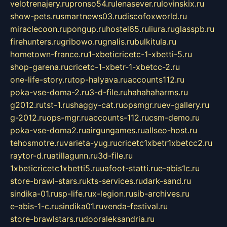
velotrenajery.ru
pronso54.ru
lenasever.ru
lovinskix.ru
show-pets.ru
smartnews03.ru
discofoxworld.ru
miraclecoon.ru
pongup.ru
hostel65.ru
liura.ru
glasspb.ru
firehunters.ru
gribowo.ru
gnalis.ru
bulkitula.ru
hometown-france.ru
1-xbeticricetc-1-xbetti-5.ru
shop-garena.ru
cricetc-1-xbetr-1-xbetcc-2.ru
one-life-story.ru
top-halyava.ru
accounts112.ru
poka-vse-doma-2.ru
3-d-file.ru
hahahaharms.ru
g2012.ru
tst-1.ru
shaggy-cat.ru
opsmgr.ru
ev-gallery.ru
g-2012.ru
ops-mgr.ru
accounts-112.ru
csm-demo.ru
poka-vse-doma2.ru
airgungames.ru
allseo-host.ru
tehosmotre.ru
varieta-yug.ru
cricetc1xbetr1xbetcc2.ru
raytor-d.ru
atillagunn.ru
3d-file.ru
1xbeticricetc1xbetti5.ru
uafoot-statti.ru
e-abis1c.ru
store-brawl-stars.ru
kts-services.ru
dark-sand.ru
sindika-01.ru
sp-life.ru
x-legion.ru
sib-archives.ru
e-abis-1-c.ru
sindika01.ru
venda-festival.ru
store-brawlstars.ru
dooraleksandria.ru