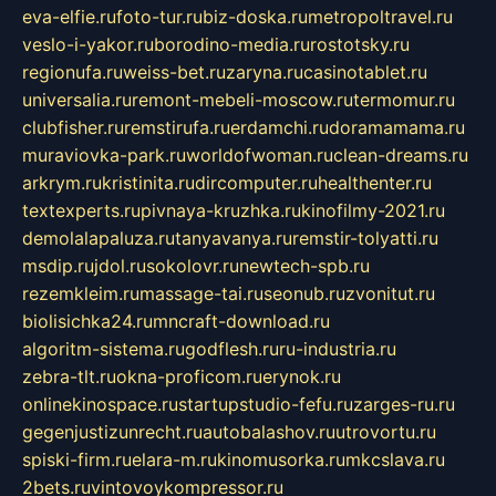
eva-elfie.ru
foto-tur.ru
biz-doska.ru
metropoltravel.ru
veslo-i-yakor.ru
borodino-media.ru
rostotsky.ru
regionufa.ru
weiss-bet.ru
zaryna.ru
casinotablet.ru
universalia.ru
remont-mebeli-moscow.ru
termomur.ru
clubfisher.ru
remstirufa.ru
erdamchi.ru
doramamama.ru
muraviovka-park.ru
worldofwoman.ru
clean-dreams.ru
arkrym.ru
kristinita.ru
dircomputer.ru
healthenter.ru
textexperts.ru
pivnaya-kruzhka.ru
kinofilmy-2021.ru
demolalapaluza.ru
tanyavanya.ru
remstir-tolyatti.ru
msdip.ru
jdol.ru
sokolovr.ru
newtech-spb.ru
rezemkleim.ru
massage-tai.ru
seonub.ru
zvonitut.ru
biolisichka24.ru
mncraft-download.ru
algoritm-sistema.ru
godflesh.ru
ru-industria.ru
zebra-tlt.ru
okna-proficom.ru
erynok.ru
onlinekinospace.ru
startupstudio-fefu.ru
zarges-ru.ru
gegenjustizunrecht.ru
autobalashov.ru
utrovortu.ru
spiski-firm.ru
elara-m.ru
kinomusorka.ru
mkcslava.ru
2bets.ru
vintovoykompressor.ru