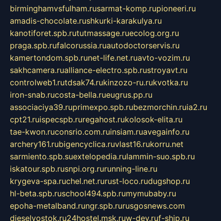
birminghamvsfulham.ru
sarmat-komp.ru
pioneeri.ru
amadis-chocolate.ru
shkurki-karakulya.ru
kanotiforet.spb.ru
tutmassage.ru
ecolog.org.ru
praga.spb.ru
falcorussia.ru
autodoctorservis.ru
kamertondom.spb.ru
net-life.net.ru
avto-vozim.ru
sakhcamera.ru
alliance-electro.spb.ru
stroyavt.ru
controlweb1.ru
tdsak74.ru
kinzozo-ru.ru
kvotka.ru
iron-snab.ru
costa-bella.ru
eugrus.pp.ru
associaciya39.ru
primexpo.spb.ru
bezmorchin.ru
ia2.ru
cpt21.ru
ispecspb.ru
regahost.ru
kolosok-elita.ru
tae-kwon.ru
consrio.com.ru
insiam.ru
avegainfo.ru
archery161.ru
bigencyclica.ru
vlast16.ru
korru.net
sarmiento.spb.su
extelopedia.ru
lammin-suo.spb.ru
iskatour.spb.ru
snpi.org.ru
running-line.ru
krygeva-spa.ru
chel.net.ru
rust-loco.ru
dugshop.ru
hl-beta.spb.ru
school494.spb.ru
mymubaby.ru
epoha-metalband.ru
ngr.spb.ru
rusgosnews.com
dieselvostok.ru
24hostel.msk.ru
w-dev.ru
f-ship.ru