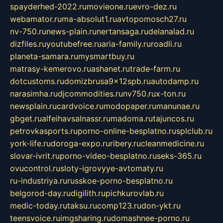
spayderhed-2022.ru
movieone.ru
evro-dez.ru
webamator.ru
ma-absolut1.ru
avtopomosch27.ru
nv-750.ru
news-plain.ru
nertansaga.ru
delanalad.ru
dizfiles.ru
youtubefree.ru
aria-family.ru
roadli.ru
planeta-samara.ru
mysmartbuy.ru
matrasy-kemerovo.ru
ashanet.ru
trade-farm.ru
dotcustoms.ru
domizbrusa9x12spb.ru
autodamp.ru
narasimha.ru
djcommodities.ru
nv750.ru
x-ton.ru
newsplain.ru
cardvoice.ru
modopaper.ru
manunae.ru
gbget.ru
alfeihavsalnassr.ru
madoma.ru
tajuncos.ru
petrovkasports.ru
porno-online-besplatno.ru
splclub.ru
york-life.ru
doroga-expo.ru
ribery.ru
cleanmedicine.ru
slovar-ivrit.ru
porno-video-besplatno.ru
seks-365.ru
ovucontrol.ru
sloty-igrovyye-avtomaty.ru
ru-industriya.ru
russkoe-porno-besplatno.ru
belgorod-day.ru
digilith.ru
pichkurovlab.ru
medic-today.ru
taksu.ru
comp123.ru
don-ykt.ru
teensvoice.ru
imgsharing.ru
domashnee-porno.ru