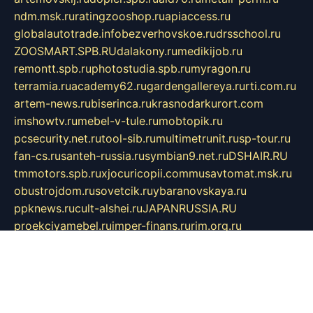
ndm.msk.ru
ratingzooshop.ru
apiaccess.ru
globalautotrade.info
bezverhovskoe.ru
drsschool.ru
ZOOSMART.SPB.RU
dalakony.ru
medikijob.ru
remontt.spb.ru
photostudia.spb.ru
myragon.ru
terramia.ru
academy62.ru
gardengallereya.ru
rti.com.ru
artem-news.ru
biserinca.ru
krasnodarkurort.com
imshowtv.ru
mebel-v-tule.ru
mobtopik.ru
pcsecurity.net.ru
tool-sib.ru
multimetrunit.ru
sp-tour.ru
fan-cs.ru
santeh-russia.ru
symbian9.net.ru
DSHAIR.RU
tmmotors.spb.ru
xjocuricopii.com
musavtomat.msk.ru
obustrojdom.ru
sovetcik.ru
ybaranovskaya.ru
ppknews.ru
cult-alshei.ru
JAPANRUSSIA.RU
proekciyamebel.ru
imper-finans.ru
rim.org.ru
glamourai.ru
brassminus.ru
zabor-pro.ru
ftn.pp.ru
dorogoe58.ru
laimengpacker.ru
kuzova-zapchasti.ru
sageerp.ru
taxodrom.ru
dsrazvitie.ru
hardcity.net.ru
ratinghomegames.ru
topservice25.ru
gubernyan.ru