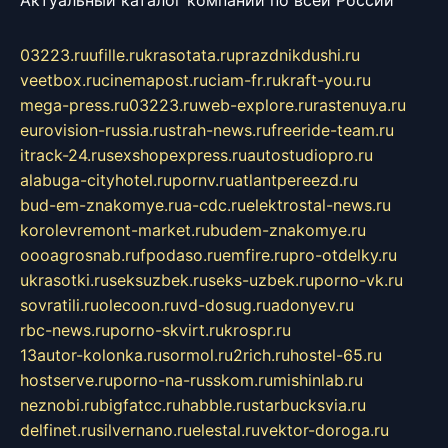
Актуальный каталог компаний по всей России
03223.ru
ufille.ru
krasotata.ru
prazdnikdushi.ru
veetbox.ru
cinemapost.ru
ciam-fr.ru
kraft-you.ru
mega-press.ru
03223.ru
web-explore.ru
rastenuya.ru
eurovision-russia.ru
strah-news.ru
freeride-team.ru
itrack-24.ru
sexshopexpress.ru
autostudiopro.ru
alabuga-cityhotel.ru
pornv.ru
atlantpereezd.ru
bud-em-znakomye.ru
a-cdc.ru
elektrostal-news.ru
korolevremont-market.ru
budem-znakomye.ru
oooagrosnab.ru
fpodaso.ru
emfire.ru
pro-otdelky.ru
ukrasotki.ru
seksuzbek.ru
seks-uzbek.ru
porno-vk.ru
sovratili.ru
olecoon.ru
vd-dosug.ru
adonyev.ru
rbc-news.ru
porno-skvirt.ru
krospr.ru
13autor-kolonka.ru
sormol.ru
2rich.ru
hostel-65.ru
hostserve.ru
porno-na-russkom.ru
mishinlab.ru
neznobi.ru
bigfatcc.ru
habble.ru
starbucksvia.ru
delfinet.ru
silvernano.ru
elestal.ru
vektor-doroga.ru