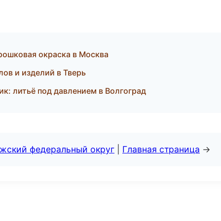
рошковая окраска в Москва
лов и изделий в Тверь
к: литьё под давлением в Волгоград
лжский федеральный округ
|
Главная страница
→