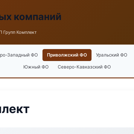
ых компаний
П Групп Комплект
ро-Западный ФО
Приволжский ФО
Уральский ФО
Южный ФО
Северо-Кавказский ФО
плект