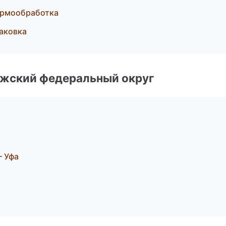
ермообработка
аковка
лжский федеральный округ
 Уфа