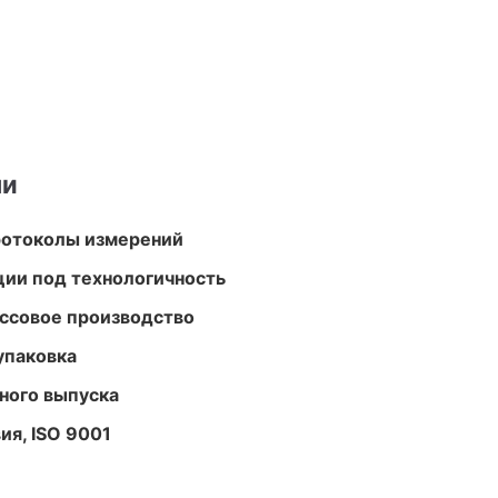
ми
ротоколы измерений
ции под технологичность
ассовое производство
упаковка
ного выпуска
ия, ISO 9001