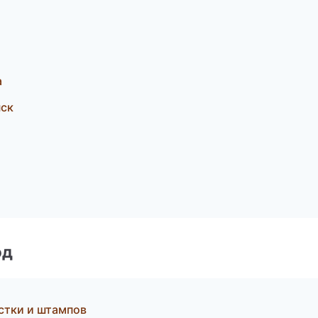
а
нск
од
стки и штампов