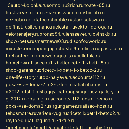
13autor-kolonka.ru
sormol.ru
2rich.ru
hostel-65.ru
hostserve.ru
porno-na-russkom.ru
mishinlab.ru
neznobi.ru
bigfatcc.ru
habble.ru
starbucksvia.ru
delfinet.ru
silvernano.ru
elestal.ru
vektor-doroga.ru
velotrenajery.ru
pronso54.ru
lenasever.ru
lovinskix.ru
show-pets.ru
smartnews03.ru
discofoxworld.ru
miraclecoon.ru
pongup.ru
hostel65.ru
liura.ru
glasspb.ru
firehunters.ru
gribowo.ru
gnalis.ru
bulkitula.ru
hometown-france.ru
1-xbeticricetc-1-xbetti-5.ru
shop-garena.ru
cricetc-1-xbetr-1-xbetcc-2.ru
one-life-story.ru
top-halyava.ru
accounts112.ru
poka-vse-doma-2.ru
3-d-file.ru
hahahaharms.ru
g2012.ru
tst-1.ru
shaggy-cat.ru
opsmgr.ru
ev-gallery.ru
g-2012.ru
ops-mgr.ru
accounts-112.ru
csm-demo.ru
poka-vse-doma2.ru
airgungames.ru
allseo-host.ru
tehosmotre.ru
varieta-yug.ru
cricetc1xbetr1xbetcc2.ru
raytor-d.ru
atillagunn.ru
3d-file.ru
1xbeticricetc1xbetti5.ru
uafoot-statti.ru
e-abis1c.ru