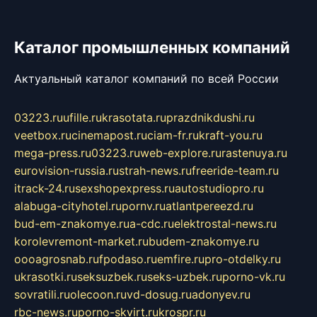
Каталог промышленных компаний
Актуальный каталог компаний по всей России
03223.ru
ufille.ru
krasotata.ru
prazdnikdushi.ru
veetbox.ru
cinemapost.ru
ciam-fr.ru
kraft-you.ru
mega-press.ru
03223.ru
web-explore.ru
rastenuya.ru
eurovision-russia.ru
strah-news.ru
freeride-team.ru
itrack-24.ru
sexshopexpress.ru
autostudiopro.ru
alabuga-cityhotel.ru
pornv.ru
atlantpereezd.ru
bud-em-znakomye.ru
a-cdc.ru
elektrostal-news.ru
korolevremont-market.ru
budem-znakomye.ru
oooagrosnab.ru
fpodaso.ru
emfire.ru
pro-otdelky.ru
ukrasotki.ru
seksuzbek.ru
seks-uzbek.ru
porno-vk.ru
sovratili.ru
olecoon.ru
vd-dosug.ru
adonyev.ru
rbc-news.ru
porno-skvirt.ru
krospr.ru