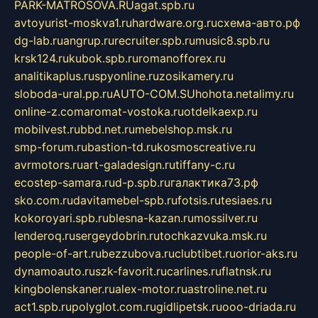
PARK-MATROSOVA.RU
agat.spb.ru
avtoyurist-moskva1.ru
hardware.org.ru
схема-авто.рф
dg-lab.ru
angrup.ru
recruiter.spb.ru
music8.spb.ru
krsk124.ru
kubok.spb.ru
romanofforex.ru
analitikaplus.ru
spyonline.ru
zosikamery.ru
sloboda-ural.pp.ru
AUTO-COM.SU
hohota.net
alimy.ru
online-z.com
aromat-vostoka.ru
otdelkaexp.ru
mobilvest.ru
bbd.net.ru
mebelshop.msk.ru
smp-forum.ru
bastion-td.ru
kosmoscreative.ru
avrmotors.ru
art-galadesign.ru
tiffany-c.ru
ecostep-samara.ru
d-p.spb.ru
галактика73.рф
sko.com.ru
davitamebel-spb.ru
fotsis.ru
tesiaes.ru
kokoroyari.spb.ru
blesna-kazan.ru
mossilver.ru
lenderoq.ru
sergeydobrin.ru
tochkazvuka.msk.ru
people-of-art.ru
bezzubova.ru
clubtibet.ru
orior-aks.ru
dynamoauto.ru
szk-favorit.ru
carlines.ru
flatnsk.ru
kingbolenskaner.ru
alex-motor.ru
astroline.net.ru
act1.spb.ru
polyglot.com.ru
gidlipetsk.ru
ooo-driada.ru