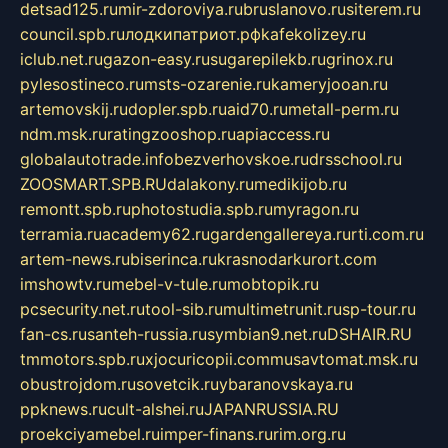
detsad125.ru
mir-zdoroviya.ru
bruslanovo.ru
siterem.ru
council.spb.ru
лодкипатриот.рф
kafekolizey.ru
iclub.net.ru
gazon-easy.ru
sugarepilekb.ru
grinox.ru
pylesostineco.ru
msts-ozarenie.ru
kameryjooan.ru
artemovskij.ru
dopler.spb.ru
aid70.ru
metall-perm.ru
ndm.msk.ru
ratingzooshop.ru
apiaccess.ru
globalautotrade.info
bezverhovskoe.ru
drsschool.ru
ZOOSMART.SPB.RU
dalakony.ru
medikijob.ru
remontt.spb.ru
photostudia.spb.ru
myragon.ru
terramia.ru
academy62.ru
gardengallereya.ru
rti.com.ru
artem-news.ru
biserinca.ru
krasnodarkurort.com
imshowtv.ru
mebel-v-tule.ru
mobtopik.ru
pcsecurity.net.ru
tool-sib.ru
multimetrunit.ru
sp-tour.ru
fan-cs.ru
santeh-russia.ru
symbian9.net.ru
DSHAIR.RU
tmmotors.spb.ru
xjocuricopii.com
musavtomat.msk.ru
obustrojdom.ru
sovetcik.ru
ybaranovskaya.ru
ppknews.ru
cult-alshei.ru
JAPANRUSSIA.RU
proekciyamebel.ru
imper-finans.ru
rim.org.ru