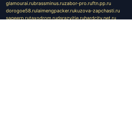
glamourai.ru
brassminus.ru
zabor-pro.ru
ftn.pp.ru
dorogoe58.ru
laimengpacker.ru
kuzova-zapchasti.ru
sageerp.ru
taxodrom.ru
dsrazvitie.ru
hardcity.net.ru
ratinghomegames.ru
topservice25.ru
gubernyan.ru
gtglasslined.ru
ii4.ru
tssport.spb.ru
andorra24.com
blackwallstreet.ru
oboimos.ru
optim-doors.com.ru
ikuch.ru
nycr.org.ru
npa21.ru
vremya-ch.spb.ru
desert000.ru
ivtorgi.ru
ifiori.ru
catalog-statei.ru
dcv.org.ru
spetsmaster174.ru
ipkameryhiseeu.ru
dum26.ru
ruspol.spb.ru
fr-opendp.ru
kam-solnyshko.ru
cheyenne-arapaho.ru
sevzapmetal.spb.ru
ted-lapidus.spb.ru
parasite-eliminator.ru
sigma-complete.ru
modernworld.ru
dama-moda.ru
eholot-group.ru
sk-nvkz.ru
DRONGOLD.RU
democratia2.ru
i-farmer.ru
mass-sport.org
jablonex.spb.ru
bookmess.ru
linkword.ru
refineua.com.ru
cs-spec.net.ru
altay-mebel.ru
DNK-THEATRE.RU
mechaniks.spb.ru
ipcamtechage.ru