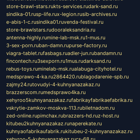
store-brawl-stars.ru
kts-services.ru
dark-sand.ru
sindika-01.ru
sp-life.ru
x-legion.ru
sib-archives.ru
e-abis-1-c.ru
sindika01.ru
venda-festival.ru
store-brawlstars.ru
dooraleksandria.ru
antenna-highly.ru
mine-lab-msk.ru
1-mus.ru
3-sex-porn.ru
ban-damn.ru
purse-factory.ru
viagra-tablet.ru
fasbags.ru
adler-jun.ru
bandamn.ru
fincontech.ru
3sexporn.ru
1mus.ru
darksand.ru
rebus-toys.ru
minelab-msk.ru
alabuga-cityhotel.ru
medsprawo-4-ka.ru
2864420.ru
blagodarenie-spb.ru
zajmy24.ru
tovudyi-4-kuhnyanazakaz.ru
brazzerscom.ru
medsprawo4ka.ru
xehyroo5kuhnyanazakaz.ru
fabrikayfabrikaefabrika.ru
vskrytie-zamkov-moskva-113.ru
biletnadom.ru
zed-online.ru
pimchax.ru
brazzers-hd.ru
z-host.ru
kitubeu2kuhnyanazakaz.ru
naperekate.ru
kuhnyaofabrikaufabrik.ru
kitubeu-2-kuhnyanazakaz.ru
xehyroo-5-kuhnyanazakaz.ru
cs-68.ru