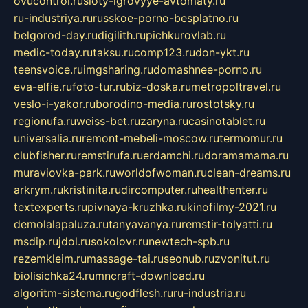
ovucontrol.ru
sloty-igrovyye-avtomaty.ru
ru-industriya.ru
russkoe-porno-besplatno.ru
belgorod-day.ru
digilith.ru
pichkurovlab.ru
medic-today.ru
taksu.ru
comp123.ru
don-ykt.ru
teensvoice.ru
imgsharing.ru
domashnee-porno.ru
eva-elfie.ru
foto-tur.ru
biz-doska.ru
metropoltravel.ru
veslo-i-yakor.ru
borodino-media.ru
rostotsky.ru
regionufa.ru
weiss-bet.ru
zaryna.ru
casinotablet.ru
universalia.ru
remont-mebeli-moscow.ru
termomur.ru
clubfisher.ru
remstirufa.ru
erdamchi.ru
doramamama.ru
muraviovka-park.ru
worldofwoman.ru
clean-dreams.ru
arkrym.ru
kristinita.ru
dircomputer.ru
healthenter.ru
textexperts.ru
pivnaya-kruzhka.ru
kinofilmy-2021.ru
demolalapaluza.ru
tanyavanya.ru
remstir-tolyatti.ru
msdip.ru
jdol.ru
sokolovr.ru
newtech-spb.ru
rezemkleim.ru
massage-tai.ru
seonub.ru
zvonitut.ru
biolisichka24.ru
mncraft-download.ru
algoritm-sistema.ru
godflesh.ru
ru-industria.ru