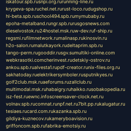
iskatour.spb.ru
snpi.org.ru
running-line.ru
krygeva-spa.ru
chel.net.ru
rust-loco.ru
dugshop.ru
hl-beta.spb.ru
school494.spb.ru
mymubaby.ru
epoha-metalband.ru
ngr.spb.ru
rusgosnews.com
dieselvostok.ru
24hostel.msk.ru
w-dev.ru
f-ship.ru
regsmi.ru
filmnetwork.ru
malinasp.ru
kinosvin.ru
h2o-salon.ru
malutkayork.ru
deltaprim.spb.ru
tango-perm.ru
gooddir.ru
sgv.su
multiki-online.com
webkrasotki.com
cherinvest.ru
detskiy-ostrov.ru
ankou.spb.ru
alvesta1.ru
pdf-creator.ru
nix-files.org.ru
sakhatoday.ru
elektrikersymboler.ru
sputnikyes.ru
golf2club.msk.ru
aeforums.ru
zallclub.ru
multimodal.msk.ru
habaigry.ru
haikko.ru
sobakopedia.ru
isz-fest.ru
ewnc.info
screensaver-clock.net.ru
volnav.spb.ru
comnat.ru
npf.net.ru
7bit.pp.ru
kalugatur.ru
tesiaes.ru
card.com.ru
kazanka.spb.ru
gildiya-kuznecov.ru
kameryboavision.ru
griffoncom.spb.ru
fabrika-emotsiy.ru