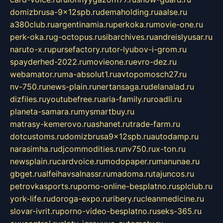
domizbrusa-9x12spb.ru
demaholding.ru
aalse.ru
a380club.ru
argentinamia.ru
perkoka.ru
movie-one.ru
perk-oka.ru
g-octopus.ru
sibarchives.ru
andreislyusar.ru
naruto-x.ru
pursefactory.ru
tor-lyubov-i-grom.ru
spayderhed-2022.ru
movieone.ru
evro-dez.ru
webamator.ru
ma-absolut1.ru
avtopomosch27.ru
nv-750.ru
news-plain.ru
nertansaga.ru
delanalad.ru
dizfiles.ru
youtubefree.ru
aria-family.ru
roadli.ru
planeta-samara.ru
mysmartbuy.ru
matrasy-kemerovo.ru
ashanet.ru
trade-farm.ru
dotcustoms.ru
domizbrusa9x12spb.ru
autodamp.ru
narasimha.ru
djcommodities.ru
nv750.ru
x-ton.ru
newsplain.ru
cardvoice.ru
modopaper.ru
manunae.ru
gbget.ru
alfeihavsalnassr.ru
madoma.ru
tajuncos.ru
petrovkasports.ru
porno-online-besplatno.ru
splclub.ru
york-life.ru
doroga-expo.ru
ribery.ru
cleanmedicine.ru
slovar-ivrit.ru
porno-video-besplatno.ru
seks-365.ru