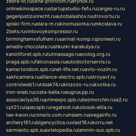
zebra-tlt.ru
okna-proficom.ru
erynok.ru
onlinekinospace.ru
startupstudio-fefu.ru
zarges-ru.ru
gegenjustizunrecht.ru
autobalashov.ru
utrovortu.ru
spiski-firm.ru
elara-m.ru
kinomusorka.ru
mkcslava.ru
2bets.ru
vintovoykompressor.ru
birminghamvsfulham.ru
sarmat-komp.ru
pioneeri.ru
amadis-chocolate.ru
shkurki-karakulya.ru
kanotiforet.spb.ru
tutmassage.ru
ecolog.org.ru
praga.spb.ru
falcorussia.ru
autodoctorservis.ru
kamertondom.spb.ru
net-life.net.ru
avto-vozim.ru
sakhcamera.ru
alliance-electro.spb.ru
stroyavt.ru
controlweb1.ru
tdsak74.ru
kinzozo-ru.ru
kvotka.ru
iron-snab.ru
costa-bella.ru
eugrus.pp.ru
associaciya39.ru
primexpo.spb.ru
bezmorchin.ru
ia2.ru
cpt21.ru
ispecspb.ru
regahost.ru
kolosok-elita.ru
tae-kwon.ru
consrio.com.ru
insiam.ru
avegainfo.ru
archery161.ru
bigencyclica.ru
vlast16.ru
korru.net
sarmiento.spb.su
extelopedia.ru
lammin-suo.spb.ru