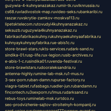
guzywia-4-kuhnyanazakaz.ru
mir-tk.ru
vlknrussia.ru
cs68.ru
vladivostok-map.ru
video-seks.ru
bankaribi.ru
raszar.ru
vskrytie-zamkov-moskva113.ru
lipetsktelecom.ru
tovudyi4kuhnyanazakaz.ru
seksuzb.ru
guzywia4kuhnyanazakaz.ru
fabrikaofabrikaokuhny.ru
kuhnyaekuhnyaafabrika.ru
kuhnyaykuhnyayfabrika.ru
e-abis1c.ru
store-brawl-stars.ru
kts-services.ru
dark-sand.ru
sindika-01.ru
sp-life.ru
x-legion.ru
sib-archives.ru
e-abis-1-c.ru
sindika01.ru
venda-festival.ru
store-brawlstars.ru
dooraleksandria.ru
antenna-highly.ru
mine-lab-msk.ru
1-mus.ru
3-sex-porn.ru
ban-damn.ru
purse-factory.ru
viagra-tablet.ru
fasbags.ru
adler-jun.ru
bandamn.ru
fincontech.ru
3sexporn.ru
1mus.ru
darksand.ru
rebus-toys.ru
minelab-msk.ru
rtdco.ru
seo-prodvizhenie-sajtov-stroitelnyh-kompanij.ru
card-voice.ru
rulonnyygazon177.ru
snow-guard.ru