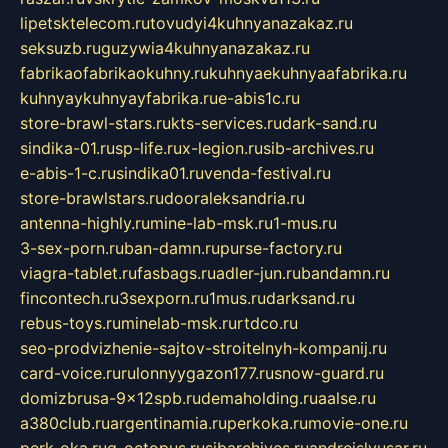
lipetsktelecom.ru
tovudyi4kuhnyanazakaz.ru
seksuzb.ru
guzywia4kuhnyanazakaz.ru
fabrikaofabrikaokuhny.ru
kuhnyaekuhnyaafabrika.ru
kuhnyaykuhnyayfabrika.ru
e-abis1c.ru
store-brawl-stars.ru
kts-services.ru
dark-sand.ru
sindika-01.ru
sp-life.ru
x-legion.ru
sib-archives.ru
e-abis-1-c.ru
sindika01.ru
venda-festival.ru
store-brawlstars.ru
dooraleksandria.ru
antenna-highly.ru
mine-lab-msk.ru
1-mus.ru
3-sex-porn.ru
ban-damn.ru
purse-factory.ru
viagra-tablet.ru
fasbags.ru
adler-jun.ru
bandamn.ru
fincontech.ru
3sexporn.ru
1mus.ru
darksand.ru
rebus-toys.ru
minelab-msk.ru
rtdco.ru
seo-prodvizhenie-sajtov-stroitelnyh-kompanij.ru
card-voice.ru
rulonnyygazon177.ru
snow-guard.ru
domizbrusa-9x12spb.ru
demaholding.ru
aalse.ru
a380club.ru
argentinamia.ru
perkoka.ru
movie-one.ru