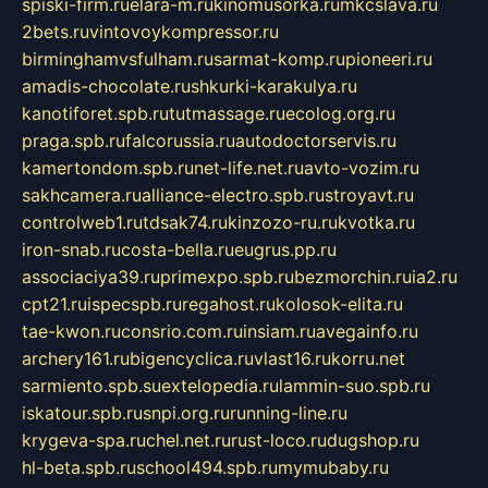
spiski-firm.ru
elara-m.ru
kinomusorka.ru
mkcslava.ru
2bets.ru
vintovoykompressor.ru
birminghamvsfulham.ru
sarmat-komp.ru
pioneeri.ru
amadis-chocolate.ru
shkurki-karakulya.ru
kanotiforet.spb.ru
tutmassage.ru
ecolog.org.ru
praga.spb.ru
falcorussia.ru
autodoctorservis.ru
kamertondom.spb.ru
net-life.net.ru
avto-vozim.ru
sakhcamera.ru
alliance-electro.spb.ru
stroyavt.ru
controlweb1.ru
tdsak74.ru
kinzozo-ru.ru
kvotka.ru
iron-snab.ru
costa-bella.ru
eugrus.pp.ru
associaciya39.ru
primexpo.spb.ru
bezmorchin.ru
ia2.ru
cpt21.ru
ispecspb.ru
regahost.ru
kolosok-elita.ru
tae-kwon.ru
consrio.com.ru
insiam.ru
avegainfo.ru
archery161.ru
bigencyclica.ru
vlast16.ru
korru.net
sarmiento.spb.su
extelopedia.ru
lammin-suo.spb.ru
iskatour.spb.ru
snpi.org.ru
running-line.ru
krygeva-spa.ru
chel.net.ru
rust-loco.ru
dugshop.ru
hl-beta.spb.ru
school494.spb.ru
mymubaby.ru