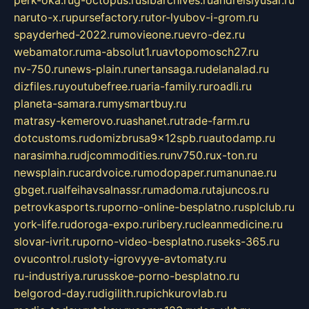
perk-oka.ru
g-octopus.ru
sibarchives.ru
andreislyusar.ru
naruto-x.ru
pursefactory.ru
tor-lyubov-i-grom.ru
spayderhed-2022.ru
movieone.ru
evro-dez.ru
webamator.ru
ma-absolut1.ru
avtopomosch27.ru
nv-750.ru
news-plain.ru
nertansaga.ru
delanalad.ru
dizfiles.ru
youtubefree.ru
aria-family.ru
roadli.ru
planeta-samara.ru
mysmartbuy.ru
matrasy-kemerovo.ru
ashanet.ru
trade-farm.ru
dotcustoms.ru
domizbrusa9x12spb.ru
autodamp.ru
narasimha.ru
djcommodities.ru
nv750.ru
x-ton.ru
newsplain.ru
cardvoice.ru
modopaper.ru
manunae.ru
gbget.ru
alfeihavsalnassr.ru
madoma.ru
tajuncos.ru
petrovkasports.ru
porno-online-besplatno.ru
splclub.ru
york-life.ru
doroga-expo.ru
ribery.ru
cleanmedicine.ru
slovar-ivrit.ru
porno-video-besplatno.ru
seks-365.ru
ovucontrol.ru
sloty-igrovyye-avtomaty.ru
ru-industriya.ru
russkoe-porno-besplatno.ru
belgorod-day.ru
digilith.ru
pichkurovlab.ru