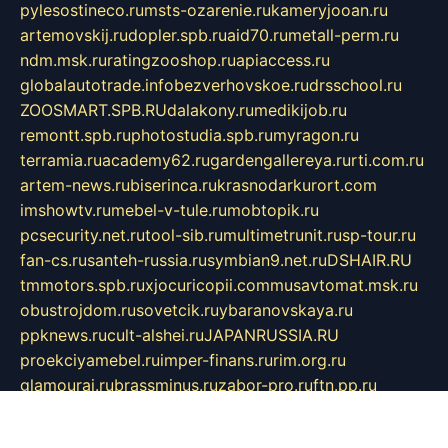
pylesostineco.ru
msts-ozarenie.ru
kameryjooan.ru
artemovskij.ru
dopler.spb.ru
aid70.ru
metall-perm.ru
ndm.msk.ru
ratingzooshop.ru
apiaccess.ru
globalautotrade.info
bezverhovskoe.ru
drsschool.ru
ZOOSMART.SPB.RU
dalakony.ru
medikijob.ru
remontt.spb.ru
photostudia.spb.ru
myragon.ru
terramia.ru
academy62.ru
gardengallereya.ru
rti.com.ru
artem-news.ru
biserinca.ru
krasnodarkurort.com
imshowtv.ru
mebel-v-tule.ru
mobtopik.ru
pcsecurity.net.ru
tool-sib.ru
multimetrunit.ru
sp-tour.ru
fan-cs.ru
santeh-russia.ru
symbian9.net.ru
DSHAIR.RU
tmmotors.spb.ru
xjocuricopii.com
musavtomat.msk.ru
obustrojdom.ru
sovetcik.ru
ybaranovskaya.ru
ppknews.ru
cult-alshei.ru
JAPANRUSSIA.RU
proekciyamebel.ru
imper-finans.ru
rim.org.ru
glamourai.ru
brassminus.ru
zabor-pro.ru
ftn.pp.ru
dorogoe58.ru
laimengpacker.ru
kuzova-zapchasti.ru
sageerp.ru
taxodrom.ru
dsrazvitie.ru
hardcity.net.ru