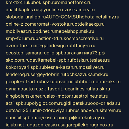
krsk124.ru
kubok.spb.ru
romanofforex.ru
analitikaplus.ru
spyonline.ru
zosikamery.ru
sloboda-ural.pp.ru
AUTO-COM.SU
hohota.net
alimy.ru
online-z.com
aromat-vostoka.ru
otdelkaexp.ru
mobilvest.ru
bbd.net.ru
mebelshop.msk.ru
smp-forum.ru
bastion-td.ru
kosmoscreative.ru
avrmotors.ru
art-galadesign.ru
tiffany-c.ru
ecostep-samara.ru
d-p.spb.ru
галактика73.рф
sko.com.ru
davitamebel-spb.ru
fotsis.ru
tesiaes.ru
kokoroyari.spb.ru
blesna-kazan.ru
mossilver.ru
lenderoq.ru
sergeydobrin.ru
tochkazvuka.msk.ru
people-of-art.ru
bezzubova.ru
clubtibet.ru
orior-aks.ru
dynamoauto.ru
szk-favorit.ru
carlines.ru
flatnsk.ru
kingbolenskaner.ru
alex-motor.ru
astroline.net.ru
act1.spb.ru
polyglot.com.ru
gidlipetsk.ru
ooo-driada.ru
detsad125.ru
mir-zdoroviya.ru
bruslanovo.ru
siterem.ru
council.spb.ru
лодкипатриот.рф
kafekolizey.ru
iclub.net.ru
gazon-easy.ru
sugarepilekb.ru
grinox.ru