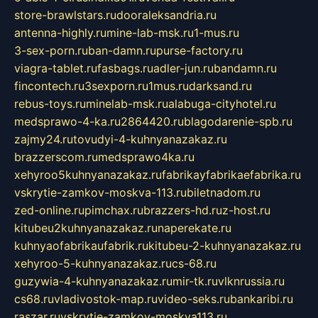
store-brawlstars.ru
dooraleksandria.ru
antenna-highly.ru
mine-lab-msk.ru
1-mus.ru
3-sex-porn.ru
ban-damn.ru
purse-factory.ru
viagra-tablet.ru
fasbags.ru
adler-jun.ru
bandamn.ru
fincontech.ru
3sexporn.ru
1mus.ru
darksand.ru
rebus-toys.ru
minelab-msk.ru
alabuga-cityhotel.ru
medsprawo-4-ka.ru
2864420.ru
blagodarenie-spb.ru
zajmy24.ru
tovudyi-4-kuhnyanazakaz.ru
brazzerscom.ru
medsprawo4ka.ru
xehyroo5kuhnyanazakaz.ru
fabrikayfabrikaefabrika.ru
vskrytie-zamkov-moskva-113.ru
biletnadom.ru
zed-online.ru
pimchax.ru
brazzers-hd.ru
z-host.ru
kitubeu2kuhnyanazakaz.ru
naperekate.ru
kuhnyaofabrikaufabrik.ru
kitubeu-2-kuhnyanazakaz.ru
xehyroo-5-kuhnyanazakaz.ru
cs-68.ru
guzywia-4-kuhnyanazakaz.ru
mir-tk.ru
vlknrussia.ru
cs68.ru
vladivostok-map.ru
video-seks.ru
bankaribi.ru
raszar.ru
vskrytie-zamkov-moskva113.ru