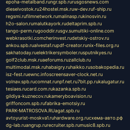
epoha-metalband.ru
ngr.spb.ru
rusgosnews.com
dieselvostok.ru
24hostel.msk.ru
w-dev.ru
f-ship.ru
regsmi.ru
filmnetwork.ru
malinasp.ru
kinosvin.ru
h2o-salon.ru
malutkayork.ru
deltaprim.spb.ru
tango-perm.ru
gooddir.ru
sgv.su
multiki-online.com
webkrasotki.com
cherinvest.ru
detskiy-ostrov.ru
ankou.spb.ru
alvesta1.ru
pdf-creator.ru
nix-files.org.ru
sakhatoday.ru
elektrikersymboler.ru
sputnikyes.ru
golf2club.msk.ru
aeforums.ru
zallclub.ru
multimodal.msk.ru
habaigry.ru
haikko.ru
sobakopedia.ru
isz-fest.ru
ewnc.info
screensaver-clock.net.ru
volnav.spb.ru
comnat.ru
npf.net.ru
7bit.pp.ru
kalugatur.ru
tesiaes.ru
card.com.ru
kazanka.spb.ru
gildiya-kuznecov.ru
kameryboavision.ru
griffoncom.spb.ru
fabrika-emotsiy.ru
PARK-MATROSOVA.RU
agat.spb.ru
avtoyurist-moskva1.ru
hardware.org.ru
схема-авто.рф
dg-lab.ru
angrup.ru
recruiter.spb.ru
music8.spb.ru