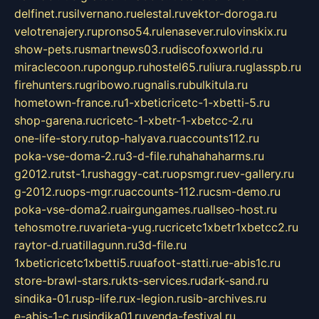
delfinet.ru
silvernano.ru
elestal.ru
vektor-doroga.ru
velotrenajery.ru
pronso54.ru
lenasever.ru
lovinskix.ru
show-pets.ru
smartnews03.ru
discofoxworld.ru
miraclecoon.ru
pongup.ru
hostel65.ru
liura.ru
glasspb.ru
firehunters.ru
gribowo.ru
gnalis.ru
bulkitula.ru
hometown-france.ru
1-xbeticricetc-1-xbetti-5.ru
shop-garena.ru
cricetc-1-xbetr-1-xbetcc-2.ru
one-life-story.ru
top-halyava.ru
accounts112.ru
poka-vse-doma-2.ru
3-d-file.ru
hahahaharms.ru
g2012.ru
tst-1.ru
shaggy-cat.ru
opsmgr.ru
ev-gallery.ru
g-2012.ru
ops-mgr.ru
accounts-112.ru
csm-demo.ru
poka-vse-doma2.ru
airgungames.ru
allseo-host.ru
tehosmotre.ru
varieta-yug.ru
cricetc1xbetr1xbetcc2.ru
raytor-d.ru
atillagunn.ru
3d-file.ru
1xbeticricetc1xbetti5.ru
uafoot-statti.ru
e-abis1c.ru
store-brawl-stars.ru
kts-services.ru
dark-sand.ru
sindika-01.ru
sp-life.ru
x-legion.ru
sib-archives.ru
e-abis-1-c.ru
sindika01.ru
venda-festival.ru