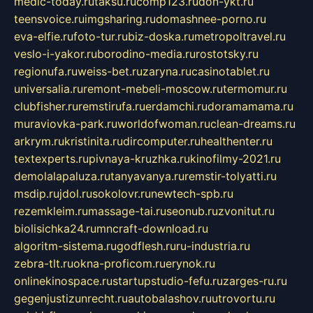
medic-today.ru
taksu.ru
comp123.ru
don-ykt.ru
teensvoice.ru
imgsharing.ru
domashnee-porno.ru
eva-elfie.ru
foto-tur.ru
biz-doska.ru
metropoltravel.ru
veslo-i-yakor.ru
borodino-media.ru
rostotsky.ru
regionufa.ru
weiss-bet.ru
zaryna.ru
casinotablet.ru
universalia.ru
remont-mebeli-moscow.ru
termomur.ru
clubfisher.ru
remstirufa.ru
erdamchi.ru
doramamama.ru
muraviovka-park.ru
worldofwoman.ru
clean-dreams.ru
arkrym.ru
kristinita.ru
dircomputer.ru
healthenter.ru
textexperts.ru
pivnaya-kruzhka.ru
kinofilmy-2021.ru
demolalapaluza.ru
tanyavanya.ru
remstir-tolyatti.ru
msdip.ru
jdol.ru
sokolovr.ru
newtech-spb.ru
rezemkleim.ru
massage-tai.ru
seonub.ru
zvonitut.ru
biolisichka24.ru
mncraft-download.ru
algoritm-sistema.ru
godflesh.ru
ru-industria.ru
zebra-tlt.ru
okna-proficom.ru
erynok.ru
onlinekinospace.ru
startupstudio-fefu.ru
zarges-ru.ru
gegenjustizunrecht.ru
autobalashov.ru
utrovortu.ru