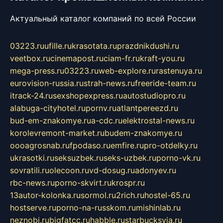
Актуальный каталог компаний по всей России
03223.ru
ufille.ru
krasotata.ru
prazdnikdushi.ru
veetbox.ru
cinemapost.ru
ciam-fr.ru
kraft-you.ru
mega-press.ru
03223.ru
web-explore.ru
rastenuya.ru
eurovision-russia.ru
strah-news.ru
freeride-team.ru
itrack-24.ru
sexshopexpress.ru
autostudiopro.ru
alabuga-cityhotel.ru
pornv.ru
atlantpereezd.ru
bud-em-znakomye.ru
a-cdc.ru
elektrostal-news.ru
korolevremont-market.ru
budem-znakomye.ru
oooagrosnab.ru
fpodaso.ru
emfire.ru
pro-otdelky.ru
ukrasotki.ru
seksuzbek.ru
seks-uzbek.ru
porno-vk.ru
sovratili.ru
olecoon.ru
vd-dosug.ru
adonyev.ru
rbc-news.ru
porno-skvirt.ru
krospr.ru
13autor-kolonka.ru
sormol.ru
2rich.ru
hostel-65.ru
hostserve.ru
porno-na-russkom.ru
mishinlab.ru
neznobi.ru
bigfatcc.ru
habble.ru
starbucksvia.ru