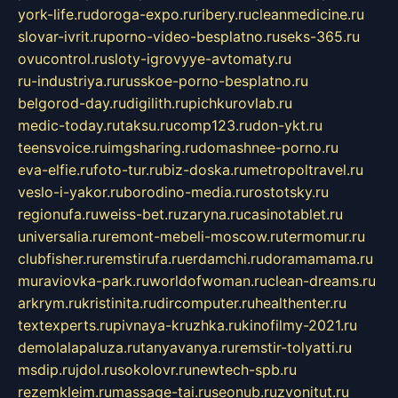
york-life.ru
doroga-expo.ru
ribery.ru
cleanmedicine.ru
slovar-ivrit.ru
porno-video-besplatno.ru
seks-365.ru
ovucontrol.ru
sloty-igrovyye-avtomaty.ru
ru-industriya.ru
russkoe-porno-besplatno.ru
belgorod-day.ru
digilith.ru
pichkurovlab.ru
medic-today.ru
taksu.ru
comp123.ru
don-ykt.ru
teensvoice.ru
imgsharing.ru
domashnee-porno.ru
eva-elfie.ru
foto-tur.ru
biz-doska.ru
metropoltravel.ru
veslo-i-yakor.ru
borodino-media.ru
rostotsky.ru
regionufa.ru
weiss-bet.ru
zaryna.ru
casinotablet.ru
universalia.ru
remont-mebeli-moscow.ru
termomur.ru
clubfisher.ru
remstirufa.ru
erdamchi.ru
doramamama.ru
muraviovka-park.ru
worldofwoman.ru
clean-dreams.ru
arkrym.ru
kristinita.ru
dircomputer.ru
healthenter.ru
textexperts.ru
pivnaya-kruzhka.ru
kinofilmy-2021.ru
demolalapaluza.ru
tanyavanya.ru
remstir-tolyatti.ru
msdip.ru
jdol.ru
sokolovr.ru
newtech-spb.ru
rezemkleim.ru
massage-tai.ru
seonub.ru
zvonitut.ru