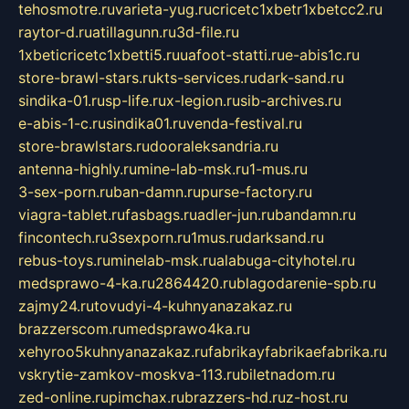
tehosmotre.ru
varieta-yug.ru
cricetc1xbetr1xbetcc2.ru
raytor-d.ru
atillagunn.ru
3d-file.ru
1xbeticricetc1xbetti5.ru
uafoot-statti.ru
e-abis1c.ru
store-brawl-stars.ru
kts-services.ru
dark-sand.ru
sindika-01.ru
sp-life.ru
x-legion.ru
sib-archives.ru
e-abis-1-c.ru
sindika01.ru
venda-festival.ru
store-brawlstars.ru
dooraleksandria.ru
antenna-highly.ru
mine-lab-msk.ru
1-mus.ru
3-sex-porn.ru
ban-damn.ru
purse-factory.ru
viagra-tablet.ru
fasbags.ru
adler-jun.ru
bandamn.ru
fincontech.ru
3sexporn.ru
1mus.ru
darksand.ru
rebus-toys.ru
minelab-msk.ru
alabuga-cityhotel.ru
medsprawo-4-ka.ru
2864420.ru
blagodarenie-spb.ru
zajmy24.ru
tovudyi-4-kuhnyanazakaz.ru
brazzerscom.ru
medsprawo4ka.ru
xehyroo5kuhnyanazakaz.ru
fabrikayfabrikaefabrika.ru
vskrytie-zamkov-moskva-113.ru
biletnadom.ru
zed-online.ru
pimchax.ru
brazzers-hd.ru
z-host.ru