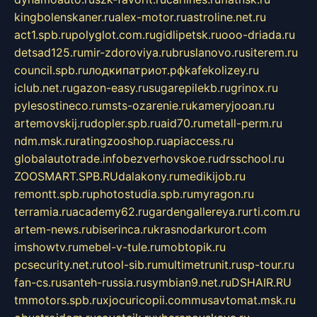
kingbolenskaner.ru
alex-motor.ru
astroline.net.ru
act1.spb.ru
polyglot.com.ru
gidlipetsk.ru
ooo-driada.ru
detsad125.ru
mir-zdoroviya.ru
bruslanovo.ru
siterem.ru
council.spb.ru
лодкипатриот.рф
kafekolizey.ru
iclub.net.ru
gazon-easy.ru
sugarepilekb.ru
grinox.ru
pylesostineco.ru
msts-ozarenie.ru
kameryjooan.ru
artemovskij.ru
dopler.spb.ru
aid70.ru
metall-perm.ru
ndm.msk.ru
ratingzooshop.ru
apiaccess.ru
globalautotrade.info
bezverhovskoe.ru
drsschool.ru
ZOOSMART.SPB.RU
dalakony.ru
medikijob.ru
remontt.spb.ru
photostudia.spb.ru
myragon.ru
terramia.ru
academy62.ru
gardengallereya.ru
rti.com.ru
artem-news.ru
biserinca.ru
krasnodarkurort.com
imshowtv.ru
mebel-v-tule.ru
mobtopik.ru
pcsecurity.net.ru
tool-sib.ru
multimetrunit.ru
sp-tour.ru
fan-cs.ru
santeh-russia.ru
symbian9.net.ru
DSHAIR.RU
tmmotors.spb.ru
xjocuricopii.com
musavtomat.msk.ru