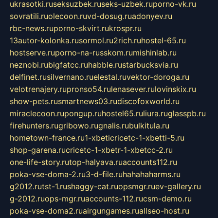
ukrasotki.ru
seksuzbek.ru
seks-uzbek.ru
porno-vk.ru
sovratili.ru
olecoon.ru
vd-dosug.ru
adonyev.ru
rbc-news.ru
porno-skvirt.ru
krospr.ru
13autor-kolonka.ru
sormol.ru
2rich.ru
hostel-65.ru
hostserve.ru
porno-na-russkom.ru
mishinlab.ru
neznobi.ru
bigfatcc.ru
habble.ru
starbucksvia.ru
delfinet.ru
silvernano.ru
elestal.ru
vektor-doroga.ru
velotrenajery.ru
pronso54.ru
lenasever.ru
lovinskix.ru
show-pets.ru
smartnews03.ru
discofoxworld.ru
miraclecoon.ru
pongup.ru
hostel65.ru
liura.ru
glasspb.ru
firehunters.ru
gribowo.ru
gnalis.ru
bulkitula.ru
hometown-france.ru
1-xbeticricetc-1-xbetti-5.ru
shop-garena.ru
cricetc-1-xbetr-1-xbetcc-2.ru
one-life-story.ru
top-halyava.ru
accounts112.ru
poka-vse-doma-2.ru
3-d-file.ru
hahahaharms.ru
g2012.ru
tst-1.ru
shaggy-cat.ru
opsmgr.ru
ev-gallery.ru
g-2012.ru
ops-mgr.ru
accounts-112.ru
csm-demo.ru
poka-vse-doma2.ru
airgungames.ru
allseo-host.ru