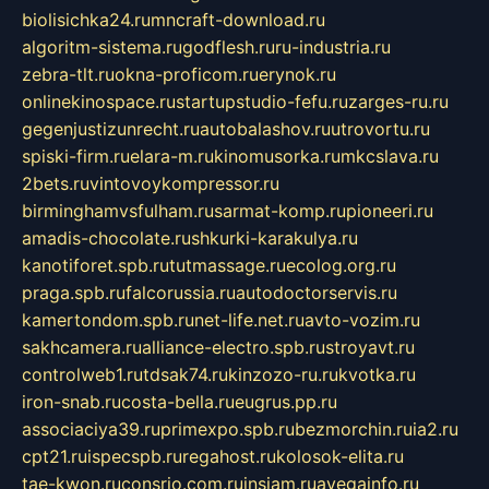
biolisichka24.ru
mncraft-download.ru
algoritm-sistema.ru
godflesh.ru
ru-industria.ru
zebra-tlt.ru
okna-proficom.ru
erynok.ru
onlinekinospace.ru
startupstudio-fefu.ru
zarges-ru.ru
gegenjustizunrecht.ru
autobalashov.ru
utrovortu.ru
spiski-firm.ru
elara-m.ru
kinomusorka.ru
mkcslava.ru
2bets.ru
vintovoykompressor.ru
birminghamvsfulham.ru
sarmat-komp.ru
pioneeri.ru
amadis-chocolate.ru
shkurki-karakulya.ru
kanotiforet.spb.ru
tutmassage.ru
ecolog.org.ru
praga.spb.ru
falcorussia.ru
autodoctorservis.ru
kamertondom.spb.ru
net-life.net.ru
avto-vozim.ru
sakhcamera.ru
alliance-electro.spb.ru
stroyavt.ru
controlweb1.ru
tdsak74.ru
kinzozo-ru.ru
kvotka.ru
iron-snab.ru
costa-bella.ru
eugrus.pp.ru
associaciya39.ru
primexpo.spb.ru
bezmorchin.ru
ia2.ru
cpt21.ru
ispecspb.ru
regahost.ru
kolosok-elita.ru
tae-kwon.ru
consrio.com.ru
insiam.ru
avegainfo.ru