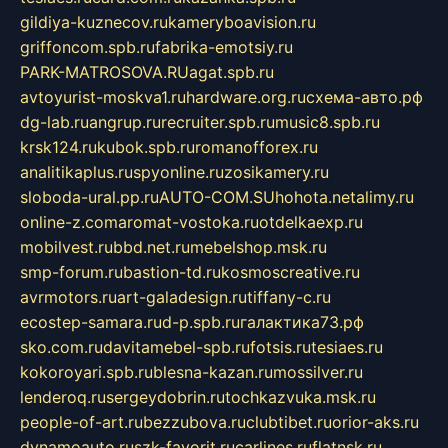
gildiya-kuznecov.ru
kameryboavision.ru
griffoncom.spb.ru
fabrika-emotsiy.ru
PARK-MATROSOVA.RU
agat.spb.ru
avtoyurist-moskva1.ru
hardware.org.ru
схема-авто.рф
dg-lab.ru
angrup.ru
recruiter.spb.ru
music8.spb.ru
krsk124.ru
kubok.spb.ru
romanofforex.ru
analitikaplus.ru
spyonline.ru
zosikamery.ru
sloboda-ural.pp.ru
AUTO-COM.SU
hohota.net
alimy.ru
online-z.com
aromat-vostoka.ru
otdelkaexp.ru
mobilvest.ru
bbd.net.ru
mebelshop.msk.ru
smp-forum.ru
bastion-td.ru
kosmoscreative.ru
avrmotors.ru
art-galadesign.ru
tiffany-c.ru
ecostep-samara.ru
d-p.spb.ru
галактика73.рф
sko.com.ru
davitamebel-spb.ru
fotsis.ru
tesiaes.ru
kokoroyari.spb.ru
blesna-kazan.ru
mossilver.ru
lenderoq.ru
sergeydobrin.ru
tochkazvuka.msk.ru
people-of-art.ru
bezzubova.ru
clubtibet.ru
orior-aks.ru
dynamoauto.ru
szk-favorit.ru
carlines.ru
flatnsk.ru