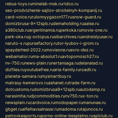
rebus-toys.ru
minelab-msk.ru
rtdco.ru
seo-prodvizhenie-sajtov-stroitelnyh-kompanij.ru
card-voice.ru
rulonnyygazon177.ru
snow-guard.ru
domizbrusa-9x12spb.ru
demaholding.ru
aalse.ru
a380club.ru
argentinamia.ru
perkoka.ru
movie-one.ru
perk-oka.ru
g-octopus.ru
sibarchives.ru
andreislyusar.ru
naruto-x.ru
pursefactory.ru
tor-lyubov-i-grom.ru
spayderhed-2022.ru
movieone.ru
evro-dez.ru
webamator.ru
ma-absolut1.ru
avtopomosch27.ru
nv-750.ru
news-plain.ru
nertansaga.ru
delanalad.ru
dizfiles.ru
youtubefree.ru
aria-family.ru
roadli.ru
planeta-samara.ru
mysmartbuy.ru
matrasy-kemerovo.ru
ashanet.ru
trade-farm.ru
dotcustoms.ru
domizbrusa9x12spb.ru
autodamp.ru
narasimha.ru
djcommodities.ru
nv750.ru
x-ton.ru
newsplain.ru
cardvoice.ru
modopaper.ru
manunae.ru
gbget.ru
alfeihavsalnassr.ru
madoma.ru
tajuncos.ru
petrovkasports.ru
porno-online-besplatno.ru
splclub.ru