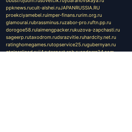
obustrojdom.ru
sovetcik.ru
ybaranovskaya.ru
ppknews.ru
cult-alshei.ru
JAPANRUSSIA.RU
proekciyamebel.ru
imper-finans.ru
rim.org.ru
glamourai.ru
brassminus.ru
zabor-pro.ru
ftn.pp.ru
dorogoe58.ru
laimengpacker.ru
kuzova-zapchasti.ru
sageerp.ru
taxodrom.ru
dsrazvitie.ru
hardcity.net.ru
ratinghomegames.ru
topservice25.ru
gubernyan.ru
gtglasslined.ru
ii4.ru
tssport.spb.ru
andorra24.com
blackwallstreet.ru
oboimos.ru
optim-doors.com.ru
ikuch.ru
nycr.org.ru
npa21.ru
vremya-ch.spb.ru
desert000.ru
ivtorgi.ru
ifiori.ru
catalog-statei.ru
dcv.org.ru
spetsmaster174.ru
ipkameryhiseeu.ru
dum26.ru
ruspol.spb.ru
fr-opendp.ru
kam-solnyshko.ru
cheyenne-arapaho.ru
sevzapmetal.spb.ru
ted-lapidus.spb.ru
parasite-eliminator.ru
sigma-complete.ru
modernworld.ru
dama-moda.ru
eholot-group.ru
sk-nvkz.ru
DRONGOLD.RU
democratia2.ru
i-farmer.ru
mass-sport.org