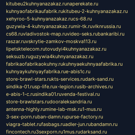
kitubeu2kuhnyanazakaz.ru
naperekate.ru
kuhnyaofabrikaufabrik.ru
kitubeu-2-kuhnyanazakaz.ru
xehyroo-5-kuhnyanazakaz.ru
cs-68.ru
guzywia-4-kuhnyanazakaz.ru
mir-tk.ru
vlknrussia.ru
cs68.ru
vladivostok-map.ru
video-seks.ru
bankaribi.ru
raszar.ru
vskrytie-zamkov-moskva113.ru
lipetsktelecom.ru
tovudyi4kuhnyanazakaz.ru
seksuzb.ru
guzywia4kuhnyanazakaz.ru
fabrikaofabrikaokuhny.ru
kuhnyaekuhnyaafabrika.ru
kuhnyaykuhnyayfabrika.ru
e-abis1c.ru
store-brawl-stars.ru
kts-services.ru
dark-sand.ru
sindika-01.ru
sp-life.ru
x-legion.ru
sib-archives.ru
e-abis-1-c.ru
sindika01.ru
venda-festival.ru
store-brawlstars.ru
dooraleksandria.ru
antenna-highly.ru
mine-lab-msk.ru
1-mus.ru
3-sex-porn.ru
ban-damn.ru
purse-factory.ru
viagra-tablet.ru
fasbags.ru
adler-jun.ru
bandamn.ru
fincontech.ru
3sexporn.ru
1mus.ru
darksand.ru