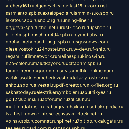
archery161.ru
bigencyclica.ru
vlast16.ru
korru.net
sarmiento.spb.su
extelopedia.ru
lammin-suo.spb.ru
iskatour.spb.ru
snpi.org.ru
running-line.ru
krygeva-spa.ru
chel.net.ru
rust-loco.ru
dugshop.ru
hl-beta.spb.ru
school494.spb.ru
mymubaby.ru
epoha-metalband.ru
ngr.spb.ru
rusgosnews.com
dieselvostok.ru
24hostel.msk.ru
w-dev.ru
f-ship.ru
regsmi.ru
filmnetwork.ru
malinasp.ru
kinosvin.ru
h2o-salon.ru
malutkayork.ru
deltaprim.spb.ru
tango-perm.ru
gooddir.ru
sgv.su
multiki-online.com
webkrasotki.com
cherinvest.ru
detskiy-ostrov.ru
ankou.spb.ru
alvesta1.ru
pdf-creator.ru
nix-files.org.ru
sakhatoday.ru
elektrikersymboler.ru
sputnikyes.ru
golf2club.msk.ru
aeforums.ru
zallclub.ru
multimodal.msk.ru
habaigry.ru
haikko.ru
sobakopedia.ru
isz-fest.ru
ewnc.info
screensaver-clock.net.ru
volnav.spb.ru
comnat.ru
npf.net.ru
7bit.pp.ru
kalugatur.ru
tesiaes.ru
card.com.ru
kazanka.spb.ru