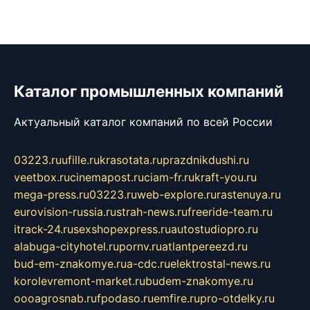
Каталог промышленных компаний
Актуальный каталог компаний по всей России
03223.ru
ufille.ru
krasotata.ru
prazdnikdushi.ru
veetbox.ru
cinemapost.ru
ciam-fr.ru
kraft-you.ru
mega-press.ru
03223.ru
web-explore.ru
rastenuya.ru
eurovision-russia.ru
strah-news.ru
freeride-team.ru
itrack-24.ru
sexshopexpress.ru
autostudiopro.ru
alabuga-cityhotel.ru
pornv.ru
atlantpereezd.ru
bud-em-znakomye.ru
a-cdc.ru
elektrostal-news.ru
korolevremont-market.ru
budem-znakomye.ru
oooagrosnab.ru
fpodaso.ru
emfire.ru
pro-otdelky.ru