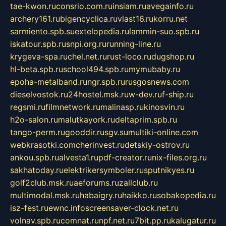
tae-kwon.ru
consrio.com.ru
insiam.ru
avegainfo.ru
archery161.ru
bigencyclica.ru
vlast16.ru
korru.net
sarmiento.spb.su
extelopedia.ru
lammin-suo.spb.ru
iskatour.spb.ru
snpi.org.ru
running-line.ru
krygeva-spa.ru
chel.net.ru
rust-loco.ru
dugshop.ru
hl-beta.spb.ru
school494.spb.ru
mymubaby.ru
epoha-metalband.ru
ngr.spb.ru
rusgosnews.com
dieselvostok.ru
24hostel.msk.ru
w-dev.ru
f-ship.ru
regsmi.ru
filmnetwork.ru
malinasp.ru
kinosvin.ru
h2o-salon.ru
malutkayork.ru
deltaprim.spb.ru
tango-perm.ru
gooddir.ru
sgv.su
multiki-online.com
webkrasotki.com
cherinvest.ru
detskiy-ostrov.ru
ankou.spb.ru
alvesta1.ru
pdf-creator.ru
nix-files.org.ru
sakhatoday.ru
elektrikersymboler.ru
sputnikyes.ru
golf2club.msk.ru
aeforums.ru
zallclub.ru
multimodal.msk.ru
habaigry.ru
haikko.ru
sobakopedia.ru
isz-fest.ru
ewnc.info
screensaver-clock.net.ru
volnav.spb.ru
comnat.ru
npf.net.ru
7bit.pp.ru
kalugatur.ru