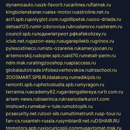
dynamoauto.ru
szk-favorit.ru
carlines.ru
flatnsk.ru
kingbolenskaner.ru
alex-motor.ru
astroline.net.ru
act1.spb.ru
polyglot.com.ru
gidlipetsk.ru
ooo-driada.ru
detsad125.ru
mir-zdoroviya.ru
bruslanovo.ru
siterem.ru
council.spb.ru
лодкипатриот.рф
kafekolizey.ru
iclub.net.ru
gazon-easy.ru
sugarepilekb.ru
grinox.ru
pylesostineco.ru
msts-ozarenie.ru
kameryjooan.ru
artemovskij.ru
dopler.spb.ru
aid70.ru
metall-perm.ru
ndm.msk.ru
ratingzooshop.ru
apiaccess.ru
globalautotrade.info
bezverhovskoe.ru
drsschool.ru
ZOOSMART.SPB.RU
dalakony.ru
medikijob.ru
remontt.spb.ru
photostudia.spb.ru
myragon.ru
terramia.ru
academy62.ru
gardengallereya.ru
rti.com.ru
artem-news.ru
biserinca.ru
krasnodarkurort.com
imshowtv.ru
mebel-v-tule.ru
mobtopik.ru
pcsecurity.net.ru
tool-sib.ru
multimetrunit.ru
sp-tour.ru
fan-cs.ru
santeh-russia.ru
symbian9.net.ru
DSHAIR.RU
tmmotors.spb.ru
xjocuricopii.com
musavtomat.msk.ru