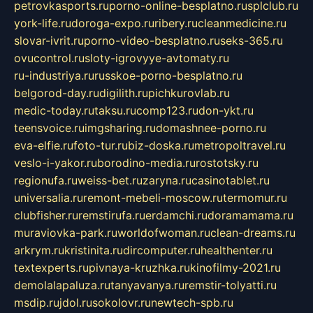
petrovkasports.ru
porno-online-besplatno.ru
splclub.ru
york-life.ru
doroga-expo.ru
ribery.ru
cleanmedicine.ru
slovar-ivrit.ru
porno-video-besplatno.ru
seks-365.ru
ovucontrol.ru
sloty-igrovyye-avtomaty.ru
ru-industriya.ru
russkoe-porno-besplatno.ru
belgorod-day.ru
digilith.ru
pichkurovlab.ru
medic-today.ru
taksu.ru
comp123.ru
don-ykt.ru
teensvoice.ru
imgsharing.ru
domashnee-porno.ru
eva-elfie.ru
foto-tur.ru
biz-doska.ru
metropoltravel.ru
veslo-i-yakor.ru
borodino-media.ru
rostotsky.ru
regionufa.ru
weiss-bet.ru
zaryna.ru
casinotablet.ru
universalia.ru
remont-mebeli-moscow.ru
termomur.ru
clubfisher.ru
remstirufa.ru
erdamchi.ru
doramamama.ru
muraviovka-park.ru
worldofwoman.ru
clean-dreams.ru
arkrym.ru
kristinita.ru
dircomputer.ru
healthenter.ru
textexperts.ru
pivnaya-kruzhka.ru
kinofilmy-2021.ru
demolalapaluza.ru
tanyavanya.ru
remstir-tolyatti.ru
msdip.ru
jdol.ru
sokolovr.ru
newtech-spb.ru