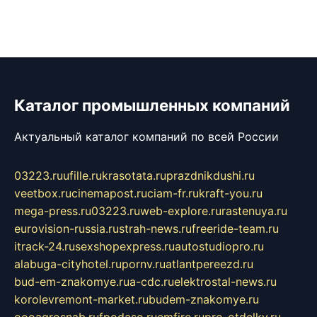
Каталог промышленных компаний
Актуальный каталог компаний по всей России
03223.ru
ufille.ru
krasotata.ru
prazdnikdushi.ru
veetbox.ru
cinemapost.ru
ciam-fr.ru
kraft-you.ru
mega-press.ru
03223.ru
web-explore.ru
rastenuya.ru
eurovision-russia.ru
strah-news.ru
freeride-team.ru
itrack-24.ru
sexshopexpress.ru
autostudiopro.ru
alabuga-cityhotel.ru
pornv.ru
atlantpereezd.ru
bud-em-znakomye.ru
a-cdc.ru
elektrostal-news.ru
korolevremont-market.ru
budem-znakomye.ru