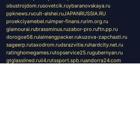
obustrojdom.ru
sovetcik.ru
ybaranovskaya.ru
ppknews.ru
cult-alshei.ru
JAPANRUSSIA.RU
proekciyamebel.ru
imper-finans.ru
rim.org.ru
glamourai.ru
brassminus.ru
zabor-pro.ru
ftn.pp.ru
dorogoe58.ru
laimengpacker.ru
kuzova-zapchasti.ru
sageerp.ru
taxodrom.ru
dsrazvitie.ru
hardcity.net.ru
ratinghomegames.ru
topservice25.ru
gubernyan.ru
gtglasslined.ru
ii4.ru
tssport.spb.ru
andorra24.com
blackwallstreet.ru
oboimos.ru
optim-doors.com.ru
ikuch.ru
nycr.org.ru
npa21.ru
vremya-ch.spb.ru
desert000.ru
ivtorgi.ru
ifiori.ru
catalog-statei.ru
dcv.org.ru
spetsmaster174.ru
ipkameryhiseeu.ru
dum26.ru
ruspol.spb.ru
fr-opendp.ru
kam-solnyshko.ru
cheyenne-arapaho.ru
sevzapmetal.spb.ru
ted-lapidus.spb.ru
parasite-eliminator.ru
sigma-complete.ru
modernworld.ru
dama-moda.ru
eholot-group.ru
sk-nvkz.ru
DRONGOLD.RU
democratia2.ru
i-farmer.ru
mass-sport.org