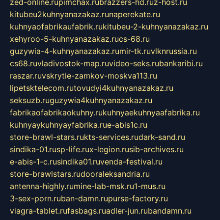
zed-online.ru
pimchax.ru
brazzers-hd.ru
z-host.ru
kitubeu2kuhnyanazakaz.ru
naperekate.ru
kuhnyaofabrikaufabrik.ru
kitubeu-2-kuhnyanazakaz.ru
xehyroo-5-kuhnyanazakaz.ru
cs-68.ru
guzywia-4-kuhnyanazakaz.ru
mir-tk.ru
vlknrussia.ru
cs68.ru
vladivostok-map.ru
video-seks.ru
bankaribi.ru
raszar.ru
vskrytie-zamkov-moskva113.ru
lipetsktelecom.ru
tovudyi4kuhnyanazakaz.ru
seksuzb.ru
guzywia4kuhnyanazakaz.ru
fabrikaofabrikaokuhny.ru
kuhnyaekuhnyaafabrika.ru
kuhnyaykuhnyayfabrika.ru
e-abis1c.ru
store-brawl-stars.ru
kts-services.ru
dark-sand.ru
sindika-01.ru
sp-life.ru
x-legion.ru
sib-archives.ru
e-abis-1-c.ru
sindika01.ru
venda-festival.ru
store-brawlstars.ru
dooraleksandria.ru
antenna-highly.ru
mine-lab-msk.ru
1-mus.ru
3-sex-porn.ru
ban-damn.ru
purse-factory.ru
viagra-tablet.ru
fasbags.ru
adler-jun.ru
bandamn.ru