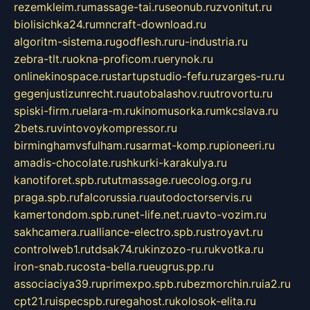
rezemkleim.ru
massage-tai.ru
seonub.ru
zvonitut.ru
biolisichka24.ru
mncraft-download.ru
algoritm-sistema.ru
godflesh.ru
ru-industria.ru
zebra-tlt.ru
okna-proficom.ru
erynok.ru
onlinekinospace.ru
startupstudio-fefu.ru
zarges-ru.ru
gegenjustizunrecht.ru
autobalashov.ru
utrovortu.ru
spiski-firm.ru
elara-m.ru
kinomusorka.ru
mkcslava.ru
2bets.ru
vintovoykompressor.ru
birminghamvsfulham.ru
sarmat-komp.ru
pioneeri.ru
amadis-chocolate.ru
shkurki-karakulya.ru
kanotiforet.spb.ru
tutmassage.ru
ecolog.org.ru
praga.spb.ru
falcorussia.ru
autodoctorservis.ru
kamertondom.spb.ru
net-life.net.ru
avto-vozim.ru
sakhcamera.ru
alliance-electro.spb.ru
stroyavt.ru
controlweb1.ru
tdsak74.ru
kinzozo-ru.ru
kvotka.ru
iron-snab.ru
costa-bella.ru
eugrus.pp.ru
associaciya39.ru
primexpo.spb.ru
bezmorchin.ru
ia2.ru
cpt21.ru
ispecspb.ru
regahost.ru
kolosok-elita.ru