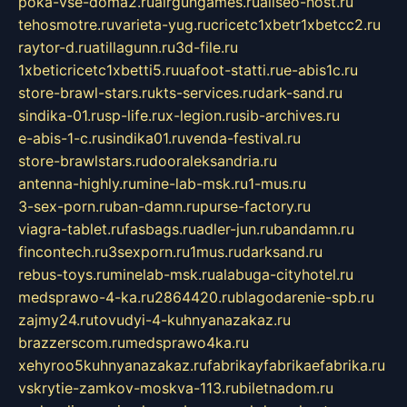
poka-vse-doma2.ru
airgungames.ru
allseo-host.ru
tehosmotre.ru
varieta-yug.ru
cricetc1xbetr1xbetcc2.ru
raytor-d.ru
atillagunn.ru
3d-file.ru
1xbeticricetc1xbetti5.ru
uafoot-statti.ru
e-abis1c.ru
store-brawl-stars.ru
kts-services.ru
dark-sand.ru
sindika-01.ru
sp-life.ru
x-legion.ru
sib-archives.ru
e-abis-1-c.ru
sindika01.ru
venda-festival.ru
store-brawlstars.ru
dooraleksandria.ru
antenna-highly.ru
mine-lab-msk.ru
1-mus.ru
3-sex-porn.ru
ban-damn.ru
purse-factory.ru
viagra-tablet.ru
fasbags.ru
adler-jun.ru
bandamn.ru
fincontech.ru
3sexporn.ru
1mus.ru
darksand.ru
rebus-toys.ru
minelab-msk.ru
alabuga-cityhotel.ru
medsprawo-4-ka.ru
2864420.ru
blagodarenie-spb.ru
zajmy24.ru
tovudyi-4-kuhnyanazakaz.ru
brazzerscom.ru
medsprawo4ka.ru
xehyroo5kuhnyanazakaz.ru
fabrikayfabrikaefabrika.ru
vskrytie-zamkov-moskva-113.ru
biletnadom.ru