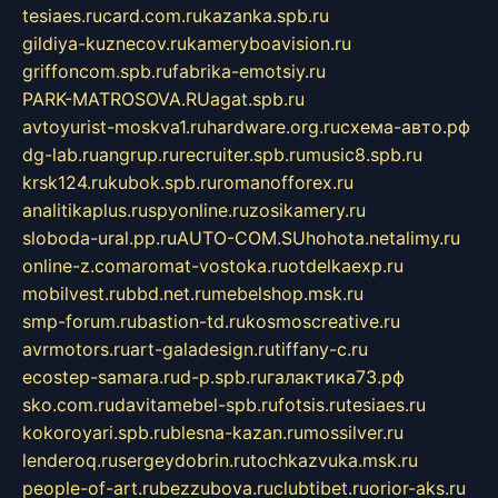
tesiaes.ru
card.com.ru
kazanka.spb.ru
gildiya-kuznecov.ru
kameryboavision.ru
griffoncom.spb.ru
fabrika-emotsiy.ru
PARK-MATROSOVA.RU
agat.spb.ru
avtoyurist-moskva1.ru
hardware.org.ru
схема-авто.рф
dg-lab.ru
angrup.ru
recruiter.spb.ru
music8.spb.ru
krsk124.ru
kubok.spb.ru
romanofforex.ru
analitikaplus.ru
spyonline.ru
zosikamery.ru
sloboda-ural.pp.ru
AUTO-COM.SU
hohota.net
alimy.ru
online-z.com
aromat-vostoka.ru
otdelkaexp.ru
mobilvest.ru
bbd.net.ru
mebelshop.msk.ru
smp-forum.ru
bastion-td.ru
kosmoscreative.ru
avrmotors.ru
art-galadesign.ru
tiffany-c.ru
ecostep-samara.ru
d-p.spb.ru
галактика73.рф
sko.com.ru
davitamebel-spb.ru
fotsis.ru
tesiaes.ru
kokoroyari.spb.ru
blesna-kazan.ru
mossilver.ru
lenderoq.ru
sergeydobrin.ru
tochkazvuka.msk.ru
people-of-art.ru
bezzubova.ru
clubtibet.ru
orior-aks.ru