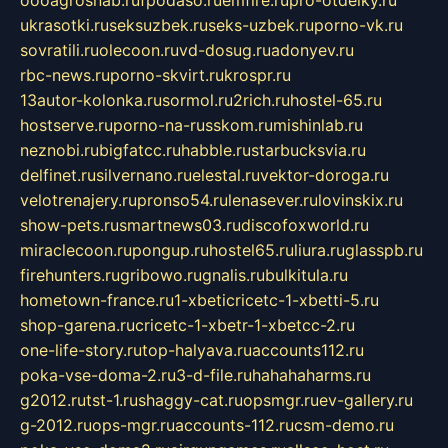
oooagrosnab.ru
fpodaso.ru
emfire.ru
pro-otdelky.ru
ukrasotki.ru
seksuzbek.ru
seks-uzbek.ru
porno-vk.ru
sovratili.ru
olecoon.ru
vd-dosug.ru
adonyev.ru
rbc-news.ru
porno-skvirt.ru
krospr.ru
13autor-kolonka.ru
sormol.ru
2rich.ru
hostel-65.ru
hostserve.ru
porno-na-russkom.ru
mishinlab.ru
neznobi.ru
bigfatcc.ru
habble.ru
starbucksvia.ru
delfinet.ru
silvernano.ru
elestal.ru
vektor-doroga.ru
velotrenajery.ru
pronso54.ru
lenasever.ru
lovinskix.ru
show-pets.ru
smartnews03.ru
discofoxworld.ru
miraclecoon.ru
pongup.ru
hostel65.ru
liura.ru
glasspb.ru
firehunters.ru
gribowo.ru
gnalis.ru
bulkitula.ru
hometown-france.ru
1-xbeticricetc-1-xbetti-5.ru
shop-garena.ru
cricetc-1-xbetr-1-xbetcc-2.ru
one-life-story.ru
top-halyava.ru
accounts112.ru
poka-vse-doma-2.ru
3-d-file.ru
hahahaharms.ru
g2012.ru
tst-1.ru
shaggy-cat.ru
opsmgr.ru
ev-gallery.ru
g-2012.ru
ops-mgr.ru
accounts-112.ru
csm-demo.ru