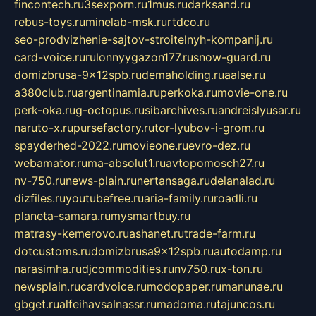
fincontech.ru
3sexporn.ru
1mus.ru
darksand.ru
rebus-toys.ru
minelab-msk.ru
rtdco.ru
seo-prodvizhenie-sajtov-stroitelnyh-kompanij.ru
card-voice.ru
rulonnyygazon177.ru
snow-guard.ru
domizbrusa-9x12spb.ru
demaholding.ru
aalse.ru
a380club.ru
argentinamia.ru
perkoka.ru
movie-one.ru
perk-oka.ru
g-octopus.ru
sibarchives.ru
andreislyusar.ru
naruto-x.ru
pursefactory.ru
tor-lyubov-i-grom.ru
spayderhed-2022.ru
movieone.ru
evro-dez.ru
webamator.ru
ma-absolut1.ru
avtopomosch27.ru
nv-750.ru
news-plain.ru
nertansaga.ru
delanalad.ru
dizfiles.ru
youtubefree.ru
aria-family.ru
roadli.ru
planeta-samara.ru
mysmartbuy.ru
matrasy-kemerovo.ru
ashanet.ru
trade-farm.ru
dotcustoms.ru
domizbrusa9x12spb.ru
autodamp.ru
narasimha.ru
djcommodities.ru
nv750.ru
x-ton.ru
newsplain.ru
cardvoice.ru
modopaper.ru
manunae.ru
gbget.ru
alfeihavsalnassr.ru
madoma.ru
tajuncos.ru