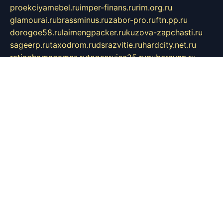
proekciyamebel.ru
imper-finans.ru
rim.org.ru
glamourai.ru
brassminus.ru
zabor-pro.ru
ftn.pp.ru
dorogoe58.ru
laimengpacker.ru
kuzova-zapchasti.ru
sageerp.ru
taxodrom.ru
dsrazvitie.ru
hardcity.net.ru
ratinghomegames.ru
topservice25.ru
gubernyan.ru
gtglasslined.ru
ii4.ru
tssport.spb.ru
andorra24.com
blackwallstreet.ru
oboimos.ru
optim-doors.com.ru
ikuch.ru
nycr.org.ru
npa21.ru
vremya-ch.spb.ru
desert000.ru
ivtorgi.ru
ifiori.ru
catalog-statei.ru
dcv.org.ru
spetsmaster174.ru
ipkameryhiseeu.ru
dum26.ru
ruspol.spb.ru
fr-opendp.ru
kam-solnyshko.ru
cheyenne-arapaho.ru
sevzapmetal.spb.ru
ted-lapidus.spb.ru
parasite-eliminator.ru
sigma-complete.ru
modernworld.ru
dama-moda.ru
eholot-group.ru
sk-nvkz.ru
DRONGOLD.RU
democratia2.ru
i-farmer.ru
mass-sport.org
jablonex.spb.ru
bookmess.ru
linkword.ru
refineua.com.ru
cs-spec.net.ru
altay-mebel.ru