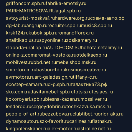
griffoncom.spb.ru
fabrika-emotsiy.ru
PARK-MATROSOVA.RU
agat.spb.ru
avtoyurist-moskva1.ru
hardware.org.ru
схема-авто.рф
dg-lab.ru
angrup.ru
recruiter.spb.ru
music8.spb.ru
krsk124.ru
kubok.spb.ru
romanofforex.ru
analitikaplus.ru
spyonline.ru
zosikamery.ru
sloboda-ural.pp.ru
AUTO-COM.SU
hohota.net
alimy.ru
online-z.com
aromat-vostoka.ru
otdelkaexp.ru
mobilvest.ru
bbd.net.ru
mebelshop.msk.ru
smp-forum.ru
bastion-td.ru
kosmoscreative.ru
avrmotors.ru
art-galadesign.ru
tiffany-c.ru
ecostep-samara.ru
d-p.spb.ru
галактика73.рф
sko.com.ru
davitamebel-spb.ru
fotsis.ru
tesiaes.ru
kokoroyari.spb.ru
blesna-kazan.ru
mossilver.ru
lenderoq.ru
sergeydobrin.ru
tochkazvuka.msk.ru
people-of-art.ru
bezzubova.ru
clubtibet.ru
orior-aks.ru
dynamoauto.ru
szk-favorit.ru
carlines.ru
flatnsk.ru
kingbolenskaner.ru
alex-motor.ru
astroline.net.ru