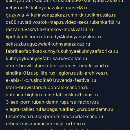
kuhnyaofabrikaufabrik.ru
kitubeu-2-kuhnyanazakaz.ru
xehyroo-5-kuhnyanazakaz.ru
cs-68.ru
guzywia-4-kuhnyanazakaz.ru
mir-tk.ru
vlknrussia.ru
cs68.ru
vladivostok-map.ru
video-seks.ru
bankaribi.ru
raszar.ru
vskrytie-zamkov-moskva113.ru
lipetsktelecom.ru
tovudyi4kuhnyanazakaz.ru
seksuzb.ru
guzywia4kuhnyanazakaz.ru
fabrikaofabrikaokuhny.ru
kuhnyaekuhnyaafabrika.ru
kuhnyaykuhnyayfabrika.ru
e-abis1c.ru
store-brawl-stars.ru
kts-services.ru
dark-sand.ru
sindika-01.ru
sp-life.ru
x-legion.ru
sib-archives.ru
e-abis-1-c.ru
sindika01.ru
venda-festival.ru
store-brawlstars.ru
dooraleksandria.ru
antenna-highly.ru
mine-lab-msk.ru
1-mus.ru
3-sex-porn.ru
ban-damn.ru
purse-factory.ru
viagra-tablet.ru
fasbags.ru
adler-jun.ru
bandamn.ru
fincontech.ru
3sexporn.ru
1mus.ru
darksand.ru
rebus-toys.ru
minelab-msk.ru
rtdco.ru