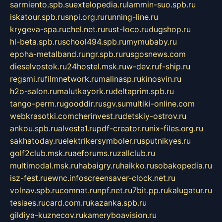
sarmiento.spb.su
extelopedia.ru
lammin-suo.spb.ru
iskatour.spb.ru
snpi.org.ru
running-line.ru
krygeva-spa.ru
chel.net.ru
rust-loco.ru
dugshop.ru
hl-beta.spb.ru
school494.spb.ru
mymubaby.ru
epoha-metalband.ru
ngr.spb.ru
rusgosnews.com
dieselvostok.ru
24hostel.msk.ru
w-dev.ru
f-ship.ru
regsmi.ru
filmnetwork.ru
malinasp.ru
kinosvin.ru
h2o-salon.ru
malutkayork.ru
deltaprim.spb.ru
tango-perm.ru
gooddir.ru
sgv.su
multiki-online.com
webkrasotki.com
cherinvest.ru
detskiy-ostrov.ru
ankou.spb.ru
alvesta1.ru
pdf-creator.ru
nix-files.org.ru
sakhatoday.ru
elektrikersymboler.ru
sputnikyes.ru
golf2club.msk.ru
aeforums.ru
zallclub.ru
multimodal.msk.ru
habaigry.ru
haikko.ru
sobakopedia.ru
isz-fest.ru
ewnc.info
screensaver-clock.net.ru
volnav.spb.ru
comnat.ru
npf.net.ru
7bit.pp.ru
kalugatur.ru
tesiaes.ru
card.com.ru
kazanka.spb.ru
gildiya-kuznecov.ru
kameryboavision.ru