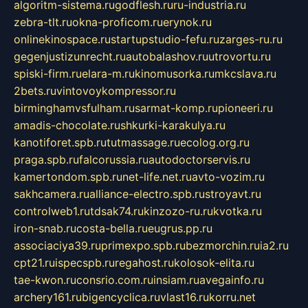
algoritm-sistema.ru
godflesh.ru
ru-industria.ru
zebra-tlt.ru
okna-proficom.ru
erynok.ru
onlinekinospace.ru
startupstudio-fefu.ru
zarges-ru.ru
gegenjustizunrecht.ru
autobalashov.ru
utrovortu.ru
spiski-firm.ru
elara-m.ru
kinomusorka.ru
mkcslava.ru
2bets.ru
vintovoykompressor.ru
birminghamvsfulham.ru
sarmat-komp.ru
pioneeri.ru
amadis-chocolate.ru
shkurki-karakulya.ru
kanotiforet.spb.ru
tutmassage.ru
ecolog.org.ru
praga.spb.ru
falcorussia.ru
autodoctorservis.ru
kamertondom.spb.ru
net-life.net.ru
avto-vozim.ru
sakhcamera.ru
alliance-electro.spb.ru
stroyavt.ru
controlweb1.ru
tdsak74.ru
kinzozo-ru.ru
kvotka.ru
iron-snab.ru
costa-bella.ru
eugrus.pp.ru
associaciya39.ru
primexpo.spb.ru
bezmorchin.ru
ia2.ru
cpt21.ru
ispecspb.ru
regahost.ru
kolosok-elita.ru
tae-kwon.ru
consrio.com.ru
insiam.ru
avegainfo.ru
archery161.ru
bigencyclica.ru
vlast16.ru
korru.net