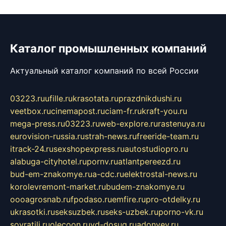
Каталог промышленных компаний
Актуальный каталог компаний по всей России
03223.ru
ufille.ru
krasotata.ru
prazdnikdushi.ru
veetbox.ru
cinemapost.ru
ciam-fr.ru
kraft-you.ru
mega-press.ru
03223.ru
web-explore.ru
rastenuya.ru
eurovision-russia.ru
strah-news.ru
freeride-team.ru
itrack-24.ru
sexshopexpress.ru
autostudiopro.ru
alabuga-cityhotel.ru
pornv.ru
atlantpereezd.ru
bud-em-znakomye.ru
a-cdc.ru
elektrostal-news.ru
korolevremont-market.ru
budem-znakomye.ru
oooagrosnab.ru
fpodaso.ru
emfire.ru
pro-otdelky.ru
ukrasotki.ru
seksuzbek.ru
seks-uzbek.ru
porno-vk.ru
sovratili.ru
olecoon.ru
vd-dosug.ru
adonyev.ru