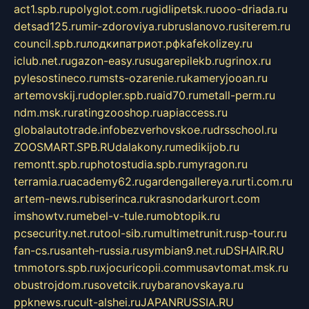
act1.spb.ru
polyglot.com.ru
gidlipetsk.ru
ooo-driada.ru
detsad125.ru
mir-zdoroviya.ru
bruslanovo.ru
siterem.ru
council.spb.ru
лодкипатриот.рф
kafekolizey.ru
iclub.net.ru
gazon-easy.ru
sugarepilekb.ru
grinox.ru
pylesostineco.ru
msts-ozarenie.ru
kameryjooan.ru
artemovskij.ru
dopler.spb.ru
aid70.ru
metall-perm.ru
ndm.msk.ru
ratingzooshop.ru
apiaccess.ru
globalautotrade.info
bezverhovskoe.ru
drsschool.ru
ZOOSMART.SPB.RU
dalakony.ru
medikijob.ru
remontt.spb.ru
photostudia.spb.ru
myragon.ru
terramia.ru
academy62.ru
gardengallereya.ru
rti.com.ru
artem-news.ru
biserinca.ru
krasnodarkurort.com
imshowtv.ru
mebel-v-tule.ru
mobtopik.ru
pcsecurity.net.ru
tool-sib.ru
multimetrunit.ru
sp-tour.ru
fan-cs.ru
santeh-russia.ru
symbian9.net.ru
DSHAIR.RU
tmmotors.spb.ru
xjocuricopii.com
musavtomat.msk.ru
obustrojdom.ru
sovetcik.ru
ybaranovskaya.ru
ppknews.ru
cult-alshei.ru
JAPANRUSSIA.RU