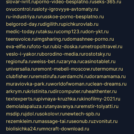
slovar-ivrit.ru
porno-video-besplatno.ru
seks-365.ru
ovucontrol.ru
sloty-igrovyye-avtomaty.ru
ru-industriya.ru
russkoe-porno-besplatno.ru
belgorod-day.ru
digilith.ru
pichkurovlab.ru
medic-today.ru
taksu.ru
comp123.ru
don-ykt.ru
teensvoice.ru
imgsharing.ru
domashnee-porno.ru
eva-elfie.ru
foto-tur.ru
biz-doska.ru
metropoltravel.ru
veslo-i-yakor.ru
borodino-media.ru
rostotsky.ru
regionufa.ru
weiss-bet.ru
zaryna.ru
casinotablet.ru
universalia.ru
remont-mebeli-moscow.ru
termomur.ru
clubfisher.ru
remstirufa.ru
erdamchi.ru
doramamama.ru
muraviovka-park.ru
worldofwoman.ru
clean-dreams.ru
arkrym.ru
kristinita.ru
dircomputer.ru
healthenter.ru
textexperts.ru
pivnaya-kruzhka.ru
kinofilmy-2021.ru
demolalapaluza.ru
tanyavanya.ru
remstir-tolyatti.ru
msdip.ru
jdol.ru
sokolovr.ru
newtech-spb.ru
rezemkleim.ru
massage-tai.ru
seonub.ru
zvonitut.ru
biolisichka24.ru
mncraft-download.ru