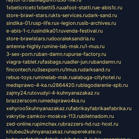
1xbeticricetc1xbetti5.ru
uafoot-statti.ru
e-abis1c.ru
store-brawl-stars.ru
kts-services.ru
dark-sand.ru
sindika-01.ru
sp-life.ru
x-legion.ru
sib-archives.ru
e-abis-1-c.ru
sindika01.ru
venda-festival.ru
store-brawlstars.ru
dooraleksandria.ru
antenna-highly.ru
mine-lab-msk.ru
1-mus.ru
3-sex-porn.ru
ban-damn.ru
purse-factory.ru
viagra-tablet.ru
fasbags.ru
adler-jun.ru
bandamn.ru
fincontech.ru
3sexporn.ru
1mus.ru
darksand.ru
rebus-toys.ru
minelab-msk.ru
alabuga-cityhotel.ru
medsprawo-4-ka.ru
2864420.ru
blagodarenie-spb.ru
zajmy24.ru
tovudyi-4-kuhnyanazakaz.ru
brazzerscom.ru
medsprawo4ka.ru
xehyroo5kuhnyanazakaz.ru
fabrikayfabrikaefabrika.ru
vskrytie-zamkov-moskva-113.ru
biletnadom.ru
zed-online.ru
pimchax.ru
brazzers-hd.ru
z-host.ru
kitubeu2kuhnyanazakaz.ru
naperekate.ru