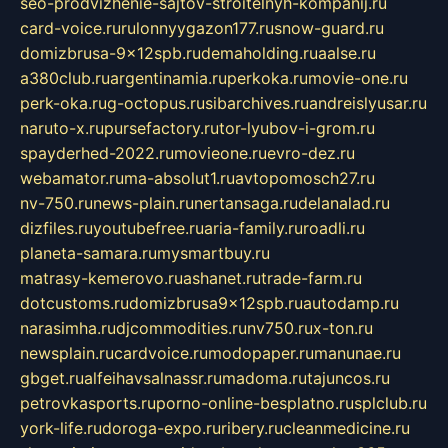
seo-prodvizhenie-sajtov-stroitelnyh-kompanij.ru
card-voice.ru
rulonnyygazon177.ru
snow-guard.ru
domizbrusa-9x12spb.ru
demaholding.ru
aalse.ru
a380club.ru
argentinamia.ru
perkoka.ru
movie-one.ru
perk-oka.ru
g-octopus.ru
sibarchives.ru
andreislyusar.ru
naruto-x.ru
pursefactory.ru
tor-lyubov-i-grom.ru
spayderhed-2022.ru
movieone.ru
evro-dez.ru
webamator.ru
ma-absolut1.ru
avtopomosch27.ru
nv-750.ru
news-plain.ru
nertansaga.ru
delanalad.ru
dizfiles.ru
youtubefree.ru
aria-family.ru
roadli.ru
planeta-samara.ru
mysmartbuy.ru
matrasy-kemerovo.ru
ashanet.ru
trade-farm.ru
dotcustoms.ru
domizbrusa9x12spb.ru
autodamp.ru
narasimha.ru
djcommodities.ru
nv750.ru
x-ton.ru
newsplain.ru
cardvoice.ru
modopaper.ru
manunae.ru
gbget.ru
alfeihavsalnassr.ru
madoma.ru
tajuncos.ru
petrovkasports.ru
porno-online-besplatno.ru
splclub.ru
york-life.ru
doroga-expo.ru
ribery.ru
cleanmedicine.ru