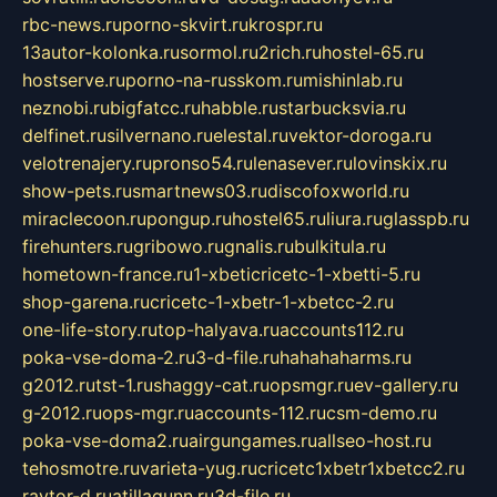
rbc-news.ru
porno-skvirt.ru
krospr.ru
13autor-kolonka.ru
sormol.ru
2rich.ru
hostel-65.ru
hostserve.ru
porno-na-russkom.ru
mishinlab.ru
neznobi.ru
bigfatcc.ru
habble.ru
starbucksvia.ru
delfinet.ru
silvernano.ru
elestal.ru
vektor-doroga.ru
velotrenajery.ru
pronso54.ru
lenasever.ru
lovinskix.ru
show-pets.ru
smartnews03.ru
discofoxworld.ru
miraclecoon.ru
pongup.ru
hostel65.ru
liura.ru
glasspb.ru
firehunters.ru
gribowo.ru
gnalis.ru
bulkitula.ru
hometown-france.ru
1-xbeticricetc-1-xbetti-5.ru
shop-garena.ru
cricetc-1-xbetr-1-xbetcc-2.ru
one-life-story.ru
top-halyava.ru
accounts112.ru
poka-vse-doma-2.ru
3-d-file.ru
hahahaharms.ru
g2012.ru
tst-1.ru
shaggy-cat.ru
opsmgr.ru
ev-gallery.ru
g-2012.ru
ops-mgr.ru
accounts-112.ru
csm-demo.ru
poka-vse-doma2.ru
airgungames.ru
allseo-host.ru
tehosmotre.ru
varieta-yug.ru
cricetc1xbetr1xbetcc2.ru
raytor-d.ru
atillagunn.ru
3d-file.ru