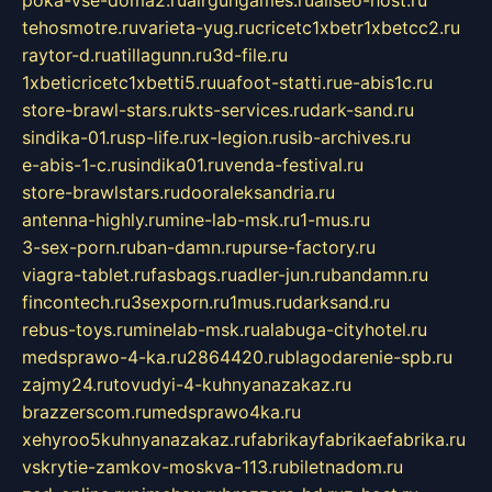
tehosmotre.ru
varieta-yug.ru
cricetc1xbetr1xbetcc2.ru
raytor-d.ru
atillagunn.ru
3d-file.ru
1xbeticricetc1xbetti5.ru
uafoot-statti.ru
e-abis1c.ru
store-brawl-stars.ru
kts-services.ru
dark-sand.ru
sindika-01.ru
sp-life.ru
x-legion.ru
sib-archives.ru
e-abis-1-c.ru
sindika01.ru
venda-festival.ru
store-brawlstars.ru
dooraleksandria.ru
antenna-highly.ru
mine-lab-msk.ru
1-mus.ru
3-sex-porn.ru
ban-damn.ru
purse-factory.ru
viagra-tablet.ru
fasbags.ru
adler-jun.ru
bandamn.ru
fincontech.ru
3sexporn.ru
1mus.ru
darksand.ru
rebus-toys.ru
minelab-msk.ru
alabuga-cityhotel.ru
medsprawo-4-ka.ru
2864420.ru
blagodarenie-spb.ru
zajmy24.ru
tovudyi-4-kuhnyanazakaz.ru
brazzerscom.ru
medsprawo4ka.ru
xehyroo5kuhnyanazakaz.ru
fabrikayfabrikaefabrika.ru
vskrytie-zamkov-moskva-113.ru
biletnadom.ru