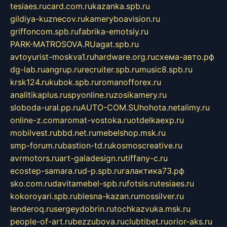
tesiaes.ru
card.com.ru
kazanka.spb.ru
gildiya-kuznecov.ru
kameryboavision.ru
griffoncom.spb.ru
fabrika-emotsiy.ru
PARK-MATROSOVA.RU
agat.spb.ru
avtoyurist-moskva1.ru
hardware.org.ru
схема-авто.рф
dg-lab.ru
angrup.ru
recruiter.spb.ru
music8.spb.ru
krsk124.ru
kubok.spb.ru
romanofforex.ru
analitikaplus.ru
spyonline.ru
zosikamery.ru
sloboda-ural.pp.ru
AUTO-COM.SU
hohota.net
alimy.ru
online-z.com
aromat-vostoka.ru
otdelkaexp.ru
mobilvest.ru
bbd.net.ru
mebelshop.msk.ru
smp-forum.ru
bastion-td.ru
kosmoscreative.ru
avrmotors.ru
art-galadesign.ru
tiffany-c.ru
ecostep-samara.ru
d-p.spb.ru
галактика73.рф
sko.com.ru
davitamebel-spb.ru
fotsis.ru
tesiaes.ru
kokoroyari.spb.ru
blesna-kazan.ru
mossilver.ru
lenderoq.ru
sergeydobrin.ru
tochkazvuka.msk.ru
people-of-art.ru
bezzubova.ru
clubtibet.ru
orior-aks.ru