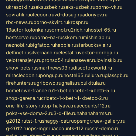
ukrasotki.ru
seksuzbek.ru
seks-uzbek.ru
porno-vk.ru
sovratili.ru
olecoon.ru
vd-dosug.ru
adonyev.ru
rbc-news.ru
porno-skvirt.ru
krospr.ru
13autor-kolonka.ru
sormol.ru
2rich.ru
hostel-65.ru
hostserve.ru
porno-na-russkom.ru
mishinlab.ru
neznobi.ru
bigfatcc.ru
habble.ru
starbucksvia.ru
delfinet.ru
silvernano.ru
elestal.ru
vektor-doroga.ru
velotrenajery.ru
pronso54.ru
lenasever.ru
lovinskix.ru
show-pets.ru
smartnews03.ru
discofoxworld.ru
miraclecoon.ru
pongup.ru
hostel65.ru
liura.ru
glasspb.ru
firehunters.ru
gribowo.ru
gnalis.ru
bulkitula.ru
hometown-france.ru
1-xbeticricetc-1-xbetti-5.ru
shop-garena.ru
cricetc-1-xbetr-1-xbetcc-2.ru
one-life-story.ru
top-halyava.ru
accounts112.ru
poka-vse-doma-2.ru
3-d-file.ru
hahahaharms.ru
g2012.ru
tst-1.ru
shaggy-cat.ru
opsmgr.ru
ev-gallery.ru
g-2012.ru
ops-mgr.ru
accounts-112.ru
csm-demo.ru
poka-vse-doma2.ru
airgungames.ru
allseo-host.ru