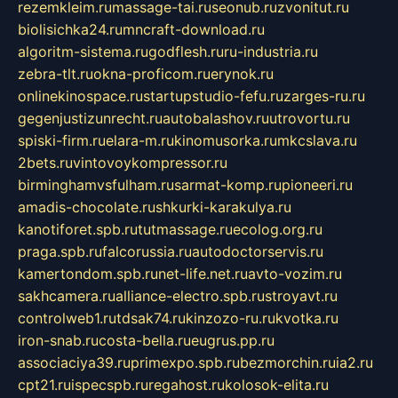
rezemkleim.ru
massage-tai.ru
seonub.ru
zvonitut.ru
biolisichka24.ru
mncraft-download.ru
algoritm-sistema.ru
godflesh.ru
ru-industria.ru
zebra-tlt.ru
okna-proficom.ru
erynok.ru
onlinekinospace.ru
startupstudio-fefu.ru
zarges-ru.ru
gegenjustizunrecht.ru
autobalashov.ru
utrovortu.ru
spiski-firm.ru
elara-m.ru
kinomusorka.ru
mkcslava.ru
2bets.ru
vintovoykompressor.ru
birminghamvsfulham.ru
sarmat-komp.ru
pioneeri.ru
amadis-chocolate.ru
shkurki-karakulya.ru
kanotiforet.spb.ru
tutmassage.ru
ecolog.org.ru
praga.spb.ru
falcorussia.ru
autodoctorservis.ru
kamertondom.spb.ru
net-life.net.ru
avto-vozim.ru
sakhcamera.ru
alliance-electro.spb.ru
stroyavt.ru
controlweb1.ru
tdsak74.ru
kinzozo-ru.ru
kvotka.ru
iron-snab.ru
costa-bella.ru
eugrus.pp.ru
associaciya39.ru
primexpo.spb.ru
bezmorchin.ru
ia2.ru
cpt21.ru
ispecspb.ru
regahost.ru
kolosok-elita.ru