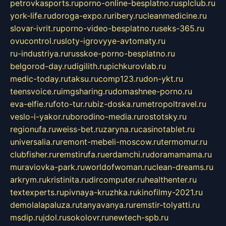
petrovkasports.ru
porno-online-besplatno.ru
splclub.ru
york-life.ru
doroga-expo.ru
ribery.ru
cleanmedicine.ru
slovar-ivrit.ru
porno-video-besplatno.ru
seks-365.ru
ovucontrol.ru
sloty-igrovyye-avtomaty.ru
ru-industriya.ru
russkoe-porno-besplatno.ru
belgorod-day.ru
digilith.ru
pichkurovlab.ru
medic-today.ru
taksu.ru
comp123.ru
don-ykt.ru
teensvoice.ru
imgsharing.ru
domashnee-porno.ru
eva-elfie.ru
foto-tur.ru
biz-doska.ru
metropoltravel.ru
veslo-i-yakor.ru
borodino-media.ru
rostotsky.ru
regionufa.ru
weiss-bet.ru
zaryna.ru
casinotablet.ru
universalia.ru
remont-mebeli-moscow.ru
termomur.ru
clubfisher.ru
remstirufa.ru
erdamchi.ru
doramamama.ru
muraviovka-park.ru
worldofwoman.ru
clean-dreams.ru
arkrym.ru
kristinita.ru
dircomputer.ru
healthenter.ru
textexperts.ru
pivnaya-kruzhka.ru
kinofilmy-2021.ru
demolalapaluza.ru
tanyavanya.ru
remstir-tolyatti.ru
msdip.ru
jdol.ru
sokolovr.ru
newtech-spb.ru