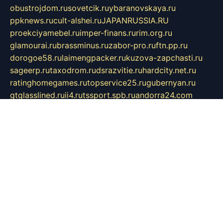
obustrojdom.ru
sovetcik.ru
ybaranovskaya.ru
ppknews.ru
cult-alshei.ru
JAPANRUSSIA.RU
proekciyamebel.ru
imper-finans.ru
rim.org.ru
glamourai.ru
brassminus.ru
zabor-pro.ru
ftn.pp.ru
dorogoe58.ru
laimengpacker.ru
kuzova-zapchasti.ru
sageerp.ru
taxodrom.ru
dsrazvitie.ru
hardcity.net.ru
ratinghomegames.ru
topservice25.ru
gubernyan.ru
gtglasslined.ru
ii4.ru
tssport.spb.ru
andorra24.com
blackwallstreet.ru
oboimos.ru
optim-doors.com.ru
ikuch.ru
nycr.org.ru
npa21.ru
vremya-ch.spb.ru
desert000.ru
ivtorgi.ru
ifiori.ru
catalog-statei.ru
dcv.org.ru
spetsmaster174.ru
ipkameryhiseeu.ru
dum26.ru
ruspol.spb.ru
fr-opendp.ru
kam-solnyshko.ru
cheyenne-arapaho.ru
sevzapmetal.spb.ru
ted-lapidus.spb.ru
parasite-eliminator.ru
sigma-complete.ru
modernworld.ru
dama-moda.ru
eholot-group.ru
sk-nvkz.ru
DRONGOLD.RU
democratia2.ru
i-farmer.ru
mass-sport.org