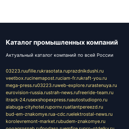
Каталог промышленных компаний
Актуальный каталог компаний по всей России
03223.ru
ufille.ru
krasotata.ru
prazdnikdushi.ru
veetbox.ru
cinemapost.ru
ciam-fr.ru
kraft-you.ru
mega-press.ru
03223.ru
web-explore.ru
rastenuya.ru
eurovision-russia.ru
strah-news.ru
freeride-team.ru
itrack-24.ru
sexshopexpress.ru
autostudiopro.ru
alabuga-cityhotel.ru
pornv.ru
atlantpereezd.ru
bud-em-znakomye.ru
a-cdc.ru
elektrostal-news.ru
korolevremont-market.ru
budem-znakomye.ru
oooagrosnab.ru
fpodaso.ru
emfire.ru
pro-otdelky.ru