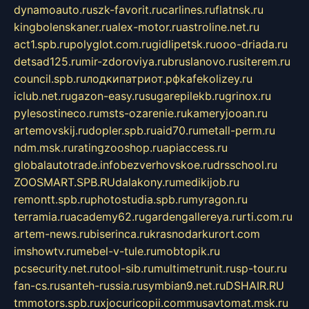
dynamoauto.ru
szk-favorit.ru
carlines.ru
flatnsk.ru
kingbolenskaner.ru
alex-motor.ru
astroline.net.ru
act1.spb.ru
polyglot.com.ru
gidlipetsk.ru
ooo-driada.ru
detsad125.ru
mir-zdoroviya.ru
bruslanovo.ru
siterem.ru
council.spb.ru
лодкипатриот.рф
kafekolizey.ru
iclub.net.ru
gazon-easy.ru
sugarepilekb.ru
grinox.ru
pylesostineco.ru
msts-ozarenie.ru
kameryjooan.ru
artemovskij.ru
dopler.spb.ru
aid70.ru
metall-perm.ru
ndm.msk.ru
ratingzooshop.ru
apiaccess.ru
globalautotrade.info
bezverhovskoe.ru
drsschool.ru
ZOOSMART.SPB.RU
dalakony.ru
medikijob.ru
remontt.spb.ru
photostudia.spb.ru
myragon.ru
terramia.ru
academy62.ru
gardengallereya.ru
rti.com.ru
artem-news.ru
biserinca.ru
krasnodarkurort.com
imshowtv.ru
mebel-v-tule.ru
mobtopik.ru
pcsecurity.net.ru
tool-sib.ru
multimetrunit.ru
sp-tour.ru
fan-cs.ru
santeh-russia.ru
symbian9.net.ru
DSHAIR.RU
tmmotors.spb.ru
xjocuricopii.com
musavtomat.msk.ru