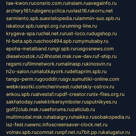
tae-kwon.ru
consrio.com.ru
insiam.ru
avegainfo.ru
archery161.ru
bigencyclica.ru
vlast16.ru
korru.net
sarmiento.spb.su
extelopedia.ru
lammin-suo.spb.ru
iskatour.spb.ru
snpi.org.ru
running-line.ru
krygeva-spa.ru
chel.net.ru
rust-loco.ru
dugshop.ru
hl-beta.spb.ru
school494.spb.ru
mymubaby.ru
epoha-metalband.ru
ngr.spb.ru
rusgosnews.com
dieselvostok.ru
24hostel.msk.ru
w-dev.ru
f-ship.ru
regsmi.ru
filmnetwork.ru
malinasp.ru
kinosvin.ru
h2o-salon.ru
malutkayork.ru
deltaprim.spb.ru
tango-perm.ru
gooddir.ru
sgv.su
multiki-online.com
webkrasotki.com
cherinvest.ru
detskiy-ostrov.ru
ankou.spb.ru
alvesta1.ru
pdf-creator.ru
nix-files.org.ru
sakhatoday.ru
elektrikersymboler.ru
sputnikyes.ru
golf2club.msk.ru
aeforums.ru
zallclub.ru
multimodal.msk.ru
habaigry.ru
haikko.ru
sobakopedia.ru
isz-fest.ru
ewnc.info
screensaver-clock.net.ru
volnav.spb.ru
comnat.ru
npf.net.ru
7bit.pp.ru
kalugatur.ru