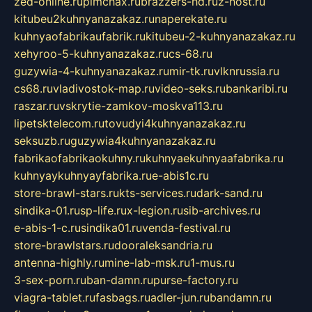
zed-online.ru
pimchax.ru
brazzers-hd.ru
z-host.ru
kitubeu2kuhnyanazakaz.ru
naperekate.ru
kuhnyaofabrikaufabrik.ru
kitubeu-2-kuhnyanazakaz.ru
xehyroo-5-kuhnyanazakaz.ru
cs-68.ru
guzywia-4-kuhnyanazakaz.ru
mir-tk.ru
vlknrussia.ru
cs68.ru
vladivostok-map.ru
video-seks.ru
bankaribi.ru
raszar.ru
vskrytie-zamkov-moskva113.ru
lipetsktelecom.ru
tovudyi4kuhnyanazakaz.ru
seksuzb.ru
guzywia4kuhnyanazakaz.ru
fabrikaofabrikaokuhny.ru
kuhnyaekuhnyaafabrika.ru
kuhnyaykuhnyayfabrika.ru
e-abis1c.ru
store-brawl-stars.ru
kts-services.ru
dark-sand.ru
sindika-01.ru
sp-life.ru
x-legion.ru
sib-archives.ru
e-abis-1-c.ru
sindika01.ru
venda-festival.ru
store-brawlstars.ru
dooraleksandria.ru
antenna-highly.ru
mine-lab-msk.ru
1-mus.ru
3-sex-porn.ru
ban-damn.ru
purse-factory.ru
viagra-tablet.ru
fasbags.ru
adler-jun.ru
bandamn.ru