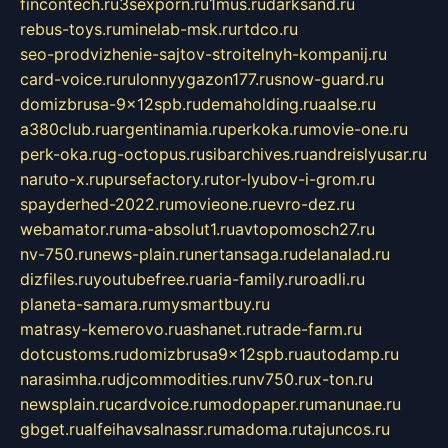
fincontech.ru
3sexporn.ru
1mus.ru
darksand.ru
rebus-toys.ru
minelab-msk.ru
rtdco.ru
seo-prodvizhenie-sajtov-stroitelnyh-kompanij.ru
card-voice.ru
rulonnyygazon177.ru
snow-guard.ru
domizbrusa-9x12spb.ru
demaholding.ru
aalse.ru
a380club.ru
argentinamia.ru
perkoka.ru
movie-one.ru
perk-oka.ru
g-octopus.ru
sibarchives.ru
andreislyusar.ru
naruto-x.ru
pursefactory.ru
tor-lyubov-i-grom.ru
spayderhed-2022.ru
movieone.ru
evro-dez.ru
webamator.ru
ma-absolut1.ru
avtopomosch27.ru
nv-750.ru
news-plain.ru
nertansaga.ru
delanalad.ru
dizfiles.ru
youtubefree.ru
aria-family.ru
roadli.ru
planeta-samara.ru
mysmartbuy.ru
matrasy-kemerovo.ru
ashanet.ru
trade-farm.ru
dotcustoms.ru
domizbrusa9x12spb.ru
autodamp.ru
narasimha.ru
djcommodities.ru
nv750.ru
x-ton.ru
newsplain.ru
cardvoice.ru
modopaper.ru
manunae.ru
gbget.ru
alfeihavsalnassr.ru
madoma.ru
tajuncos.ru