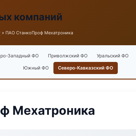
ых компаний
г
» ПАО СтанкоПроф Мехатроника
ро-Западный ФО
Приволжский ФО
Уральский ФО
Южный ФО
Северо-Кавказский ФО
ф Мехатроника