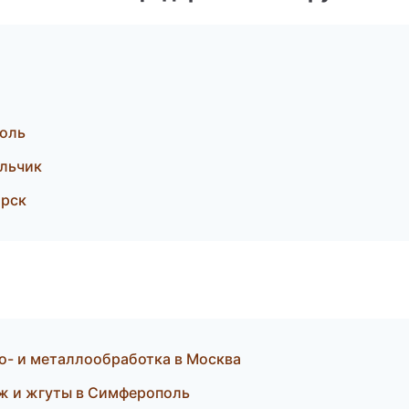
поль
альчик
орск
- и металлообработка в Москва
ж и жгуты в Симферополь