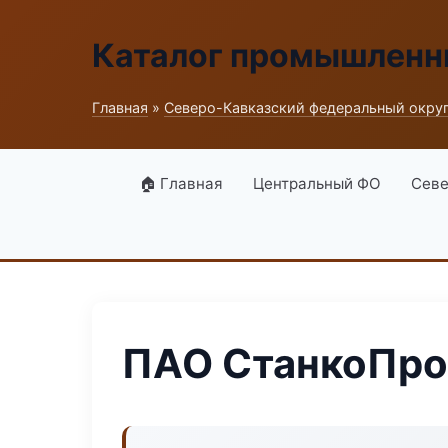
Каталог промышленн
Главная
»
Северо-Кавказский федеральный окру
🏠 Главная
Центральный ФО
Севе
ПАО СтанкоПро