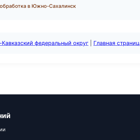
лообработка в Южно-Сахалинск
-Кавказский федеральный округ
|
Главная страниц
ний
сии