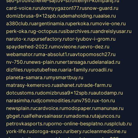
seo-prodvizhenie-sajtov-stroitelnyh-kompanij.ru
card-voice.ru
rulonnyygazon177.ru
snow-guard.ru
domizbrusa-9x12spb.ru
demaholding.ru
aalse.ru
a380club.ru
argentinamia.ru
perkoka.ru
movie-one.ru
perk-oka.ru
g-octopus.ru
sibarchives.ru
andreislyusar.ru
naruto-x.ru
pursefactory.ru
tor-lyubov-i-grom.ru
spayderhed-2022.ru
movieone.ru
evro-dez.ru
webamator.ru
ma-absolut1.ru
avtopomosch27.ru
nv-750.ru
news-plain.ru
nertansaga.ru
delanalad.ru
dizfiles.ru
youtubefree.ru
aria-family.ru
roadli.ru
planeta-samara.ru
mysmartbuy.ru
matrasy-kemerovo.ru
ashanet.ru
trade-farm.ru
dotcustoms.ru
domizbrusa9x12spb.ru
autodamp.ru
narasimha.ru
djcommodities.ru
nv750.ru
x-ton.ru
newsplain.ru
cardvoice.ru
modopaper.ru
manunae.ru
gbget.ru
alfeihavsalnassr.ru
madoma.ru
tajuncos.ru
petrovkasports.ru
porno-online-besplatno.ru
splclub.ru
york-life.ru
doroga-expo.ru
ribery.ru
cleanmedicine.ru