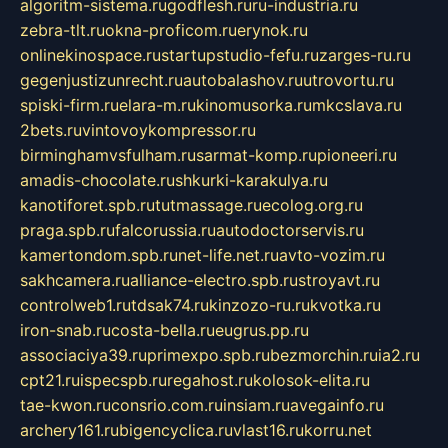
algoritm-sistema.ru
godflesh.ru
ru-industria.ru
zebra-tlt.ru
okna-proficom.ru
erynok.ru
onlinekinospace.ru
startupstudio-fefu.ru
zarges-ru.ru
gegenjustizunrecht.ru
autobalashov.ru
utrovortu.ru
spiski-firm.ru
elara-m.ru
kinomusorka.ru
mkcslava.ru
2bets.ru
vintovoykompressor.ru
birminghamvsfulham.ru
sarmat-komp.ru
pioneeri.ru
amadis-chocolate.ru
shkurki-karakulya.ru
kanotiforet.spb.ru
tutmassage.ru
ecolog.org.ru
praga.spb.ru
falcorussia.ru
autodoctorservis.ru
kamertondom.spb.ru
net-life.net.ru
avto-vozim.ru
sakhcamera.ru
alliance-electro.spb.ru
stroyavt.ru
controlweb1.ru
tdsak74.ru
kinzozo-ru.ru
kvotka.ru
iron-snab.ru
costa-bella.ru
eugrus.pp.ru
associaciya39.ru
primexpo.spb.ru
bezmorchin.ru
ia2.ru
cpt21.ru
ispecspb.ru
regahost.ru
kolosok-elita.ru
tae-kwon.ru
consrio.com.ru
insiam.ru
avegainfo.ru
archery161.ru
bigencyclica.ru
vlast16.ru
korru.net