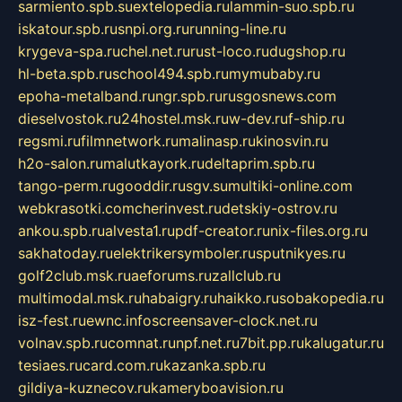
sarmiento.spb.su
extelopedia.ru
lammin-suo.spb.ru
iskatour.spb.ru
snpi.org.ru
running-line.ru
krygeva-spa.ru
chel.net.ru
rust-loco.ru
dugshop.ru
hl-beta.spb.ru
school494.spb.ru
mymubaby.ru
epoha-metalband.ru
ngr.spb.ru
rusgosnews.com
dieselvostok.ru
24hostel.msk.ru
w-dev.ru
f-ship.ru
regsmi.ru
filmnetwork.ru
malinasp.ru
kinosvin.ru
h2o-salon.ru
malutkayork.ru
deltaprim.spb.ru
tango-perm.ru
gooddir.ru
sgv.su
multiki-online.com
webkrasotki.com
cherinvest.ru
detskiy-ostrov.ru
ankou.spb.ru
alvesta1.ru
pdf-creator.ru
nix-files.org.ru
sakhatoday.ru
elektrikersymboler.ru
sputnikyes.ru
golf2club.msk.ru
aeforums.ru
zallclub.ru
multimodal.msk.ru
habaigry.ru
haikko.ru
sobakopedia.ru
isz-fest.ru
ewnc.info
screensaver-clock.net.ru
volnav.spb.ru
comnat.ru
npf.net.ru
7bit.pp.ru
kalugatur.ru
tesiaes.ru
card.com.ru
kazanka.spb.ru
gildiya-kuznecov.ru
kameryboavision.ru