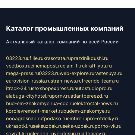
Каталог промышленных компаний
Актуальный каталог компаний по всей России
03223.ru
ufille.ru
krasotata.ru
prazdnikdushi.ru
veetbox.ru
cinemapost.ru
ciam-fr.ru
kraft-you.ru
mega-press.ru
03223.ru
web-explore.ru
rastenuya.ru
eurovision-russia.ru
strah-news.ru
freeride-team.ru
itrack-24.ru
sexshopexpress.ru
autostudiopro.ru
alabuga-cityhotel.ru
pornv.ru
atlantpereezd.ru
bud-em-znakomye.ru
a-cdc.ru
elektrostal-news.ru
korolevremont-market.ru
budem-znakomye.ru
oooagrosnab.ru
fpodaso.ru
emfire.ru
pro-otdelky.ru
ukrasotki.ru
seksuzbek.ru
seks-uzbek.ru
porno-vk.ru
sovratili.ru
olecoon.ru
vd-dosug.ru
adonyev.ru