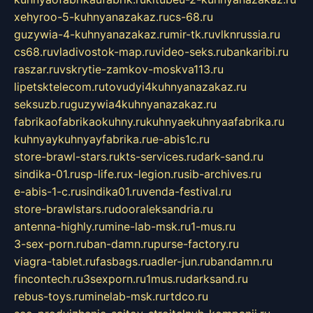
xehyroo-5-kuhnyanazakaz.ru
cs-68.ru
guzywia-4-kuhnyanazakaz.ru
mir-tk.ru
vlknrussia.ru
cs68.ru
vladivostok-map.ru
video-seks.ru
bankaribi.ru
raszar.ru
vskrytie-zamkov-moskva113.ru
lipetsktelecom.ru
tovudyi4kuhnyanazakaz.ru
seksuzb.ru
guzywia4kuhnyanazakaz.ru
fabrikaofabrikaokuhny.ru
kuhnyaekuhnyaafabrika.ru
kuhnyaykuhnyayfabrika.ru
e-abis1c.ru
store-brawl-stars.ru
kts-services.ru
dark-sand.ru
sindika-01.ru
sp-life.ru
x-legion.ru
sib-archives.ru
e-abis-1-c.ru
sindika01.ru
venda-festival.ru
store-brawlstars.ru
dooraleksandria.ru
antenna-highly.ru
mine-lab-msk.ru
1-mus.ru
3-sex-porn.ru
ban-damn.ru
purse-factory.ru
viagra-tablet.ru
fasbags.ru
adler-jun.ru
bandamn.ru
fincontech.ru
3sexporn.ru
1mus.ru
darksand.ru
rebus-toys.ru
minelab-msk.ru
rtdco.ru