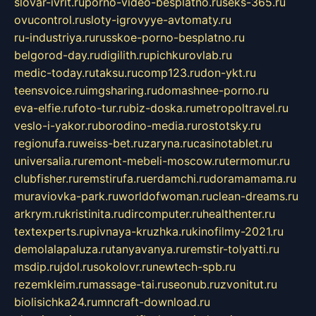
slovar-ivrit.ru
porno-video-besplatno.ru
seks-365.ru
ovucontrol.ru
sloty-igrovyye-avtomaty.ru
ru-industriya.ru
russkoe-porno-besplatno.ru
belgorod-day.ru
digilith.ru
pichkurovlab.ru
medic-today.ru
taksu.ru
comp123.ru
don-ykt.ru
teensvoice.ru
imgsharing.ru
domashnee-porno.ru
eva-elfie.ru
foto-tur.ru
biz-doska.ru
metropoltravel.ru
veslo-i-yakor.ru
borodino-media.ru
rostotsky.ru
regionufa.ru
weiss-bet.ru
zaryna.ru
casinotablet.ru
universalia.ru
remont-mebeli-moscow.ru
termomur.ru
clubfisher.ru
remstirufa.ru
erdamchi.ru
doramamama.ru
muraviovka-park.ru
worldofwoman.ru
clean-dreams.ru
arkrym.ru
kristinita.ru
dircomputer.ru
healthenter.ru
textexperts.ru
pivnaya-kruzhka.ru
kinofilmy-2021.ru
demolalapaluza.ru
tanyavanya.ru
remstir-tolyatti.ru
msdip.ru
jdol.ru
sokolovr.ru
newtech-spb.ru
rezemkleim.ru
massage-tai.ru
seonub.ru
zvonitut.ru
biolisichka24.ru
mncraft-download.ru