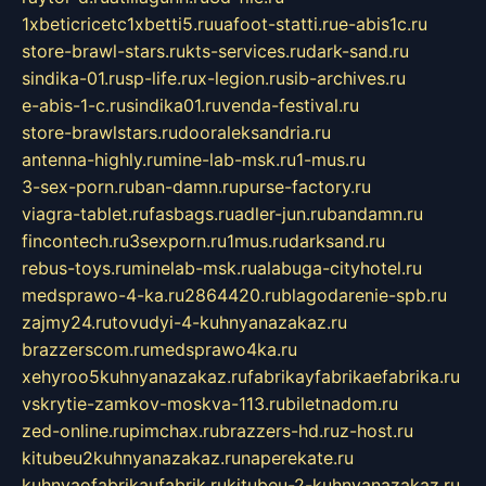
1xbeticricetc1xbetti5.ru
uafoot-statti.ru
e-abis1c.ru
store-brawl-stars.ru
kts-services.ru
dark-sand.ru
sindika-01.ru
sp-life.ru
x-legion.ru
sib-archives.ru
e-abis-1-c.ru
sindika01.ru
venda-festival.ru
store-brawlstars.ru
dooraleksandria.ru
antenna-highly.ru
mine-lab-msk.ru
1-mus.ru
3-sex-porn.ru
ban-damn.ru
purse-factory.ru
viagra-tablet.ru
fasbags.ru
adler-jun.ru
bandamn.ru
fincontech.ru
3sexporn.ru
1mus.ru
darksand.ru
rebus-toys.ru
minelab-msk.ru
alabuga-cityhotel.ru
medsprawo-4-ka.ru
2864420.ru
blagodarenie-spb.ru
zajmy24.ru
tovudyi-4-kuhnyanazakaz.ru
brazzerscom.ru
medsprawo4ka.ru
xehyroo5kuhnyanazakaz.ru
fabrikayfabrikaefabrika.ru
vskrytie-zamkov-moskva-113.ru
biletnadom.ru
zed-online.ru
pimchax.ru
brazzers-hd.ru
z-host.ru
kitubeu2kuhnyanazakaz.ru
naperekate.ru
kuhnyaofabrikaufabrik.ru
kitubeu-2-kuhnyanazakaz.ru