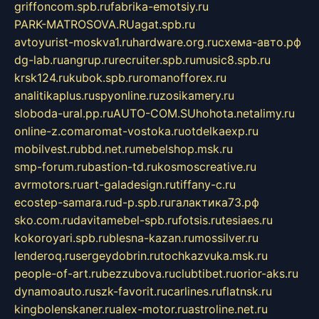
griffoncom.spb.ru
fabrika-emotsiy.ru
PARK-MATROSOVA.RU
agat.spb.ru
avtoyurist-moskva1.ru
hardware.org.ru
схема-авто.рф
dg-lab.ru
angrup.ru
recruiter.spb.ru
music8.spb.ru
krsk124.ru
kubok.spb.ru
romanofforex.ru
analitikaplus.ru
spyonline.ru
zosikamery.ru
sloboda-ural.pp.ru
AUTO-COM.SU
hohota.net
alimy.ru
online-z.com
aromat-vostoka.ru
otdelkaexp.ru
mobilvest.ru
bbd.net.ru
mebelshop.msk.ru
smp-forum.ru
bastion-td.ru
kosmoscreative.ru
avrmotors.ru
art-galadesign.ru
tiffany-c.ru
ecostep-samara.ru
d-p.spb.ru
галактика73.рф
sko.com.ru
davitamebel-spb.ru
fotsis.ru
tesiaes.ru
kokoroyari.spb.ru
blesna-kazan.ru
mossilver.ru
lenderoq.ru
sergeydobrin.ru
tochkazvuka.msk.ru
people-of-art.ru
bezzubova.ru
clubtibet.ru
orior-aks.ru
dynamoauto.ru
szk-favorit.ru
carlines.ru
flatnsk.ru
kingbolenskaner.ru
alex-motor.ru
astroline.net.ru