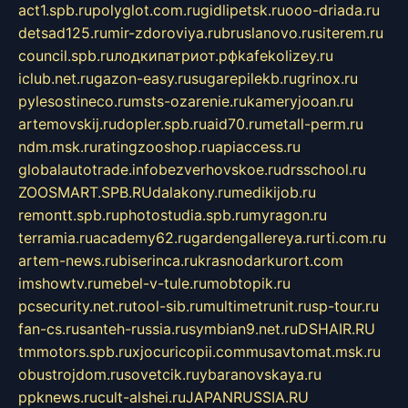
act1.spb.ru
polyglot.com.ru
gidlipetsk.ru
ooo-driada.ru
detsad125.ru
mir-zdoroviya.ru
bruslanovo.ru
siterem.ru
council.spb.ru
лодкипатриот.рф
kafekolizey.ru
iclub.net.ru
gazon-easy.ru
sugarepilekb.ru
grinox.ru
pylesostineco.ru
msts-ozarenie.ru
kameryjooan.ru
artemovskij.ru
dopler.spb.ru
aid70.ru
metall-perm.ru
ndm.msk.ru
ratingzooshop.ru
apiaccess.ru
globalautotrade.info
bezverhovskoe.ru
drsschool.ru
ZOOSMART.SPB.RU
dalakony.ru
medikijob.ru
remontt.spb.ru
photostudia.spb.ru
myragon.ru
terramia.ru
academy62.ru
gardengallereya.ru
rti.com.ru
artem-news.ru
biserinca.ru
krasnodarkurort.com
imshowtv.ru
mebel-v-tule.ru
mobtopik.ru
pcsecurity.net.ru
tool-sib.ru
multimetrunit.ru
sp-tour.ru
fan-cs.ru
santeh-russia.ru
symbian9.net.ru
DSHAIR.RU
tmmotors.spb.ru
xjocuricopii.com
musavtomat.msk.ru
obustrojdom.ru
sovetcik.ru
ybaranovskaya.ru
ppknews.ru
cult-alshei.ru
JAPANRUSSIA.RU