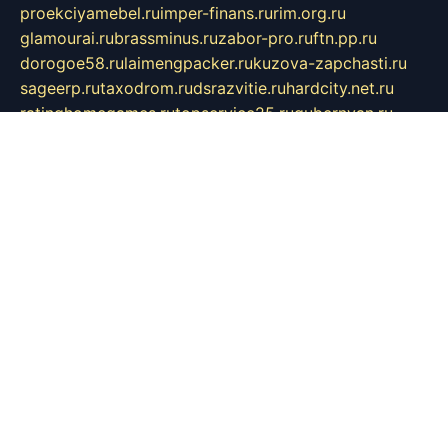
proekciyamebel.ru
imper-finans.ru
rim.org.ru
glamourai.ru
brassminus.ru
zabor-pro.ru
ftn.pp.ru
dorogoe58.ru
laimengpacker.ru
kuzova-zapchasti.ru
sageerp.ru
taxodrom.ru
dsrazvitie.ru
hardcity.net.ru
ratinghomegames.ru
topservice25.ru
gubernyan.ru
gtglasslined.ru
ii4.ru
tssport.spb.ru
andorra24.com
blackwallstreet.ru
oboimos.ru
optim-doors.com.ru
ikuch.ru
nycr.org.ru
npa21.ru
vremya-ch.spb.ru
desert000.ru
ivtorgi.ru
ifiori.ru
catalog-statei.ru
dcv.org.ru
spetsmaster174.ru
ipkameryhiseeu.ru
dum26.ru
ruspol.spb.ru
fr-opendp.ru
kam-solnyshko.ru
cheyenne-arapaho.ru
sevzapmetal.spb.ru
ted-lapidus.spb.ru
parasite-eliminator.ru
sigma-complete.ru
modernworld.ru
dama-moda.ru
eholot-group.ru
sk-nvkz.ru
DRONGOLD.RU
democratia2.ru
i-farmer.ru
mass-sport.org
jablonex.spb.ru
bookmess.ru
linkword.ru
refineua.com.ru
cs-spec.net.ru
altay-mebel.ru