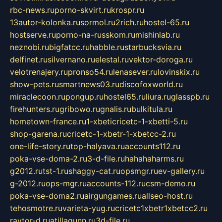
rbc-news.ru
porno-skvirt.ru
krospr.ru
13autor-kolonka.ru
sormol.ru
2rich.ru
hostel-65.ru
hostserve.ru
porno-na-russkom.ru
mishinlab.ru
neznobi.ru
bigfatcc.ru
habble.ru
starbucksvia.ru
delfinet.ru
silvernano.ru
elestal.ru
vektor-doroga.ru
velotrenajery.ru
pronso54.ru
lenasever.ru
lovinskix.ru
show-pets.ru
smartnews03.ru
discofoxworld.ru
miraclecoon.ru
pongup.ru
hostel65.ru
liura.ru
glasspb.ru
firehunters.ru
gribowo.ru
gnalis.ru
bulkitula.ru
hometown-france.ru
1-xbeticricetc-1-xbetti-5.ru
shop-garena.ru
cricetc-1-xbetr-1-xbetcc-2.ru
one-life-story.ru
top-halyava.ru
accounts112.ru
poka-vse-doma-2.ru
3-d-file.ru
hahahaharms.ru
g2012.ru
tst-1.ru
shaggy-cat.ru
opsmgr.ru
ev-gallery.ru
g-2012.ru
ops-mgr.ru
accounts-112.ru
csm-demo.ru
poka-vse-doma2.ru
airgungames.ru
allseo-host.ru
tehosmotre.ru
varieta-yug.ru
cricetc1xbetr1xbetcc2.ru
raytor-d.ru
atillagunn.ru
3d-file.ru