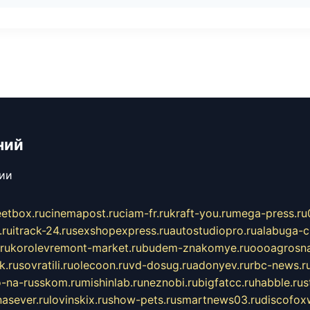
ний
сии
eetbox.ru
cinemapost.ru
ciam-fr.ru
kraft-you.ru
mega-press.ru
.ru
itrack-24.ru
sexshopexpress.ru
autostudiopro.ru
alabuga-ci
ru
korolevremont-market.ru
budem-znakomye.ru
oooagrosna
k.ru
sovratili.ru
olecoon.ru
vd-dosug.ru
adonyev.ru
rbc-news.r
-na-russkom.ru
mishinlab.ru
neznobi.ru
bigfatcc.ru
habble.ru
s
nasever.ru
lovinskix.ru
show-pets.ru
smartnews03.ru
discofox