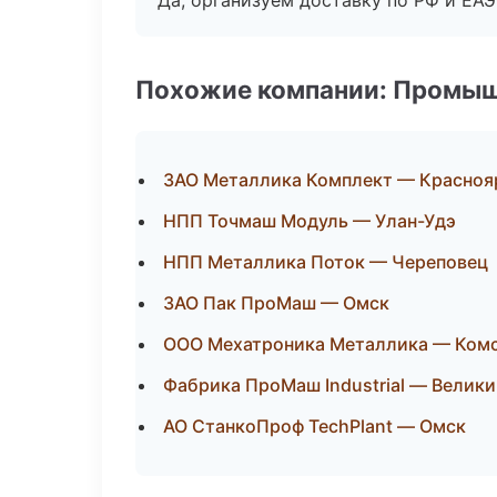
Да, организуем доставку по РФ и ЕА
Похожие компании: Промыш
ЗАО Металлика Комплект — Красноя
НПП Точмаш Модуль — Улан-Удэ
НПП Металлика Поток — Череповец
ЗАО Пак ПроМаш — Омск
ООО Мехатроника Металлика — Ком
Фабрика ПроМаш Industrial — Велик
АО СтанкоПроф TechPlant — Омск