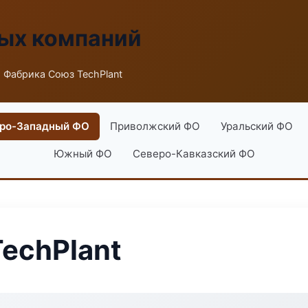
ых компаний
 Фабрика Союз TechPlant
ро-Западный ФО
Приволжский ФО
Уральский ФО
Южный ФО
Северо-Кавказский ФО
echPlant