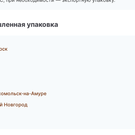
ЭС, при необходимости — экспортную упаковку.
ленная упаковка
рск
сомольск-на-Амуре
ий Новгород