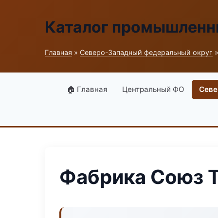
Каталог промышленн
Главная
»
Северо-Западный федеральный округ
»
🏠 Главная
Центральный ФО
Севе
Фабрика Союз T