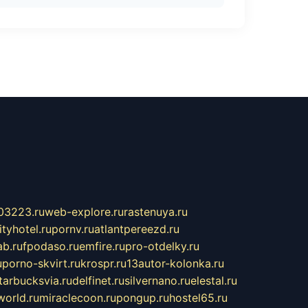
03223.ru
web-explore.ru
rastenuya.ru
tyhotel.ru
pornv.ru
atlantpereezd.ru
b.ru
fpodaso.ru
emfire.ru
pro-otdelky.ru
u
porno-skvirt.ru
krospr.ru
13autor-kolonka.ru
tarbucksvia.ru
delfinet.ru
silvernano.ru
elestal.ru
world.ru
miraclecoon.ru
pongup.ru
hostel65.ru