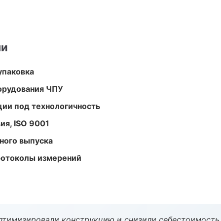
ми
упаковка
орудования ЧПУ
ции под технологичность
ия, ISO 9001
ного выпуска
ротоколы измерений
птимизировали конструкцию и снизили себестоимость