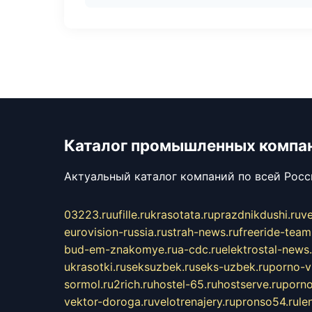
Каталог промышленных компа
Актуальный каталог компаний по всей Рос
03223.ru
ufille.ru
krasotata.ru
prazdnikdushi.ru
v
eurovision-russia.ru
strah-news.ru
freeride-team
bud-em-znakomye.ru
a-cdc.ru
elektrostal-news.
ukrasotki.ru
seksuzbek.ru
seks-uzbek.ru
porno-v
sormol.ru
2rich.ru
hostel-65.ru
hostserve.ru
porno
vektor-doroga.ru
velotrenajery.ru
pronso54.ru
le