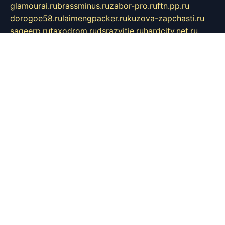
glamourai.ru
brassminus.ru
zabor-pro.ru
ftn.pp.ru
dorogoe58.ru
laimengpacker.ru
kuzova-zapchasti.ru
sageerp.ru
taxodrom.ru
dsrazvitie.ru
hardcity.net.ru
ratinghomegames.ru
topservice25.ru
gubernyan.ru
gtglasslined.ru
ii4.ru
tssport.spb.ru
andorra24.com
blackwallstreet.ru
oboimos.ru
optim-doors.com.ru
ikuch.ru
nycr.org.ru
npa21.ru
vremya-ch.spb.ru
desert000.ru
ivtorgi.ru
ifiori.ru
catalog-statei.ru
dcv.org.ru
spetsmaster174.ru
ipkameryhiseeu.ru
dum26.ru
ruspol.spb.ru
fr-opendp.ru
kam-solnyshko.ru
cheyenne-arapaho.ru
sevzapmetal.spb.ru
ted-lapidus.spb.ru
parasite-eliminator.ru
sigma-complete.ru
modernworld.ru
dama-moda.ru
eholot-group.ru
sk-nvkz.ru
DRONGOLD.RU
democratia2.ru
i-farmer.ru
mass-sport.org
jablonex.spb.ru
bookmess.ru
linkword.ru
refineua.com.ru
cs-spec.net.ru
altay-mebel.ru
DNK-THEATRE.RU
mechaniks.spb.ru
ipcamtechage.ru