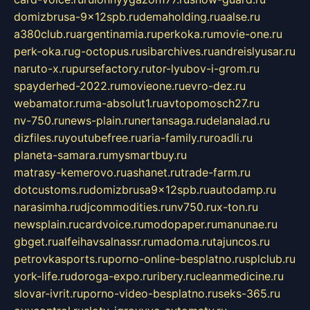
domizbrusa-9x12spb.ru
demaholding.ru
aalse.ru
a380club.ru
argentinamia.ru
perkoka.ru
movie-one.ru
perk-oka.ru
g-octopus.ru
sibarchives.ru
andreislyusar.ru
naruto-x.ru
pursefactory.ru
tor-lyubov-i-grom.ru
spayderhed-2022.ru
movieone.ru
evro-dez.ru
webamator.ru
ma-absolut1.ru
avtopomosch27.ru
nv-750.ru
news-plain.ru
nertansaga.ru
delanalad.ru
dizfiles.ru
youtubefree.ru
aria-family.ru
roadli.ru
planeta-samara.ru
mysmartbuy.ru
matrasy-kemerovo.ru
ashanet.ru
trade-farm.ru
dotcustoms.ru
domizbrusa9x12spb.ru
autodamp.ru
narasimha.ru
djcommodities.ru
nv750.ru
x-ton.ru
newsplain.ru
cardvoice.ru
modopaper.ru
manunae.ru
gbget.ru
alfeihavsalnassr.ru
madoma.ru
tajuncos.ru
petrovkasports.ru
porno-online-besplatno.ru
splclub.ru
york-life.ru
doroga-expo.ru
ribery.ru
cleanmedicine.ru
slovar-ivrit.ru
porno-video-besplatno.ru
seks-365.ru