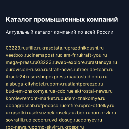
Каталог промышленных компаний
Актуальный каталог компаний по всей России
03223.ru
ufille.ru
krasotata.ru
prazdnikdushi.ru
veetbox.ru
cinemapost.ru
ciam-fr.ru
kraft-you.ru
mega-press.ru
03223.ru
web-explore.ru
rastenuya.ru
eurovision-russia.ru
strah-news.ru
freeride-team.ru
itrack-24.ru
sexshopexpress.ru
autostudiopro.ru
alabuga-cityhotel.ru
pornv.ru
atlantpereezd.ru
bud-em-znakomye.ru
a-cdc.ru
elektrostal-news.ru
korolevremont-market.ru
budem-znakomye.ru
oooagrosnab.ru
fpodaso.ru
emfire.ru
pro-otdelky.ru
ukrasotki.ru
seksuzbek.ru
seks-uzbek.ru
porno-vk.ru
sovratili.ru
olecoon.ru
vd-dosug.ru
adonyev.ru
rbc-news.ru
porno-skvirt.ru
krospr.ru