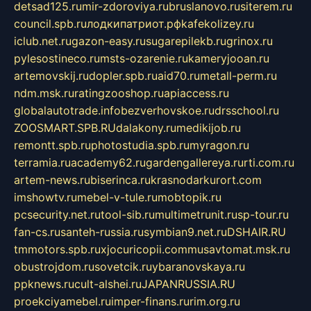
detsad125.ru
mir-zdoroviya.ru
bruslanovo.ru
siterem.ru
council.spb.ru
лодкипатриот.рф
kafekolizey.ru
iclub.net.ru
gazon-easy.ru
sugarepilekb.ru
grinox.ru
pylesostineco.ru
msts-ozarenie.ru
kameryjooan.ru
artemovskij.ru
dopler.spb.ru
aid70.ru
metall-perm.ru
ndm.msk.ru
ratingzooshop.ru
apiaccess.ru
globalautotrade.info
bezverhovskoe.ru
drsschool.ru
ZOOSMART.SPB.RU
dalakony.ru
medikijob.ru
remontt.spb.ru
photostudia.spb.ru
myragon.ru
terramia.ru
academy62.ru
gardengallereya.ru
rti.com.ru
artem-news.ru
biserinca.ru
krasnodarkurort.com
imshowtv.ru
mebel-v-tule.ru
mobtopik.ru
pcsecurity.net.ru
tool-sib.ru
multimetrunit.ru
sp-tour.ru
fan-cs.ru
santeh-russia.ru
symbian9.net.ru
DSHAIR.RU
tmmotors.spb.ru
xjocuricopii.com
musavtomat.msk.ru
obustrojdom.ru
sovetcik.ru
ybaranovskaya.ru
ppknews.ru
cult-alshei.ru
JAPANRUSSIA.RU
proekciyamebel.ru
imper-finans.ru
rim.org.ru