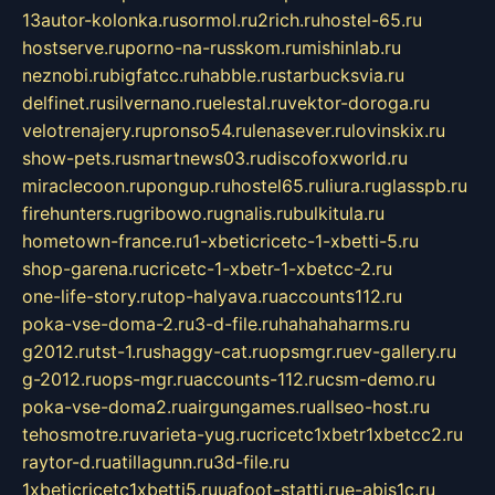
13autor-kolonka.ru
sormol.ru
2rich.ru
hostel-65.ru
hostserve.ru
porno-na-russkom.ru
mishinlab.ru
neznobi.ru
bigfatcc.ru
habble.ru
starbucksvia.ru
delfinet.ru
silvernano.ru
elestal.ru
vektor-doroga.ru
velotrenajery.ru
pronso54.ru
lenasever.ru
lovinskix.ru
show-pets.ru
smartnews03.ru
discofoxworld.ru
miraclecoon.ru
pongup.ru
hostel65.ru
liura.ru
glasspb.ru
firehunters.ru
gribowo.ru
gnalis.ru
bulkitula.ru
hometown-france.ru
1-xbeticricetc-1-xbetti-5.ru
shop-garena.ru
cricetc-1-xbetr-1-xbetcc-2.ru
one-life-story.ru
top-halyava.ru
accounts112.ru
poka-vse-doma-2.ru
3-d-file.ru
hahahaharms.ru
g2012.ru
tst-1.ru
shaggy-cat.ru
opsmgr.ru
ev-gallery.ru
g-2012.ru
ops-mgr.ru
accounts-112.ru
csm-demo.ru
poka-vse-doma2.ru
airgungames.ru
allseo-host.ru
tehosmotre.ru
varieta-yug.ru
cricetc1xbetr1xbetcc2.ru
raytor-d.ru
atillagunn.ru
3d-file.ru
1xbeticricetc1xbetti5.ru
uafoot-statti.ru
e-abis1c.ru