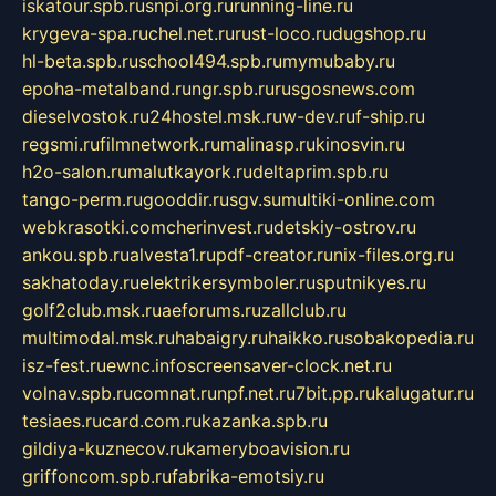
iskatour.spb.ru
snpi.org.ru
running-line.ru
krygeva-spa.ru
chel.net.ru
rust-loco.ru
dugshop.ru
hl-beta.spb.ru
school494.spb.ru
mymubaby.ru
epoha-metalband.ru
ngr.spb.ru
rusgosnews.com
dieselvostok.ru
24hostel.msk.ru
w-dev.ru
f-ship.ru
regsmi.ru
filmnetwork.ru
malinasp.ru
kinosvin.ru
h2o-salon.ru
malutkayork.ru
deltaprim.spb.ru
tango-perm.ru
gooddir.ru
sgv.su
multiki-online.com
webkrasotki.com
cherinvest.ru
detskiy-ostrov.ru
ankou.spb.ru
alvesta1.ru
pdf-creator.ru
nix-files.org.ru
sakhatoday.ru
elektrikersymboler.ru
sputnikyes.ru
golf2club.msk.ru
aeforums.ru
zallclub.ru
multimodal.msk.ru
habaigry.ru
haikko.ru
sobakopedia.ru
isz-fest.ru
ewnc.info
screensaver-clock.net.ru
volnav.spb.ru
comnat.ru
npf.net.ru
7bit.pp.ru
kalugatur.ru
tesiaes.ru
card.com.ru
kazanka.spb.ru
gildiya-kuznecov.ru
kameryboavision.ru
griffoncom.spb.ru
fabrika-emotsiy.ru