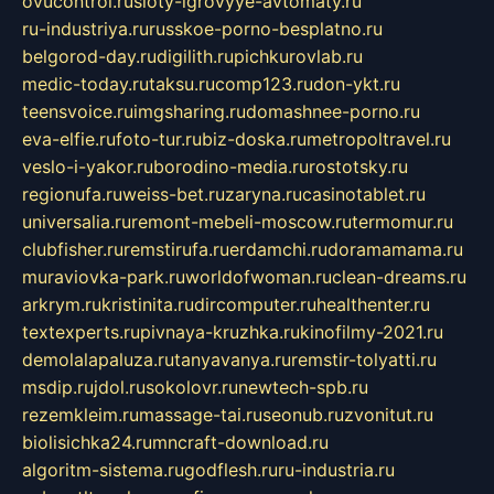
ovucontrol.ru
sloty-igrovyye-avtomaty.ru
ru-industriya.ru
russkoe-porno-besplatno.ru
belgorod-day.ru
digilith.ru
pichkurovlab.ru
medic-today.ru
taksu.ru
comp123.ru
don-ykt.ru
teensvoice.ru
imgsharing.ru
domashnee-porno.ru
eva-elfie.ru
foto-tur.ru
biz-doska.ru
metropoltravel.ru
veslo-i-yakor.ru
borodino-media.ru
rostotsky.ru
regionufa.ru
weiss-bet.ru
zaryna.ru
casinotablet.ru
universalia.ru
remont-mebeli-moscow.ru
termomur.ru
clubfisher.ru
remstirufa.ru
erdamchi.ru
doramamama.ru
muraviovka-park.ru
worldofwoman.ru
clean-dreams.ru
arkrym.ru
kristinita.ru
dircomputer.ru
healthenter.ru
textexperts.ru
pivnaya-kruzhka.ru
kinofilmy-2021.ru
demolalapaluza.ru
tanyavanya.ru
remstir-tolyatti.ru
msdip.ru
jdol.ru
sokolovr.ru
newtech-spb.ru
rezemkleim.ru
massage-tai.ru
seonub.ru
zvonitut.ru
biolisichka24.ru
mncraft-download.ru
algoritm-sistema.ru
godflesh.ru
ru-industria.ru