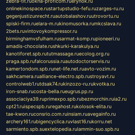
zebra-tlt.ru
okna-proficom.ru
erynok.ru
onlinekinospace.ru
startupstudio-fefu.ru
zarges-ru.ru
gegenjustizunrecht.ru
autobalashov.ru
utrovortu.ru
spiski-firm.ru
elara-m.ru
kinomusorka.ru
mkcslava.ru
2bets.ru
vintovoykompressor.ru
birminghamvsfulham.ru
sarmat-komp.ru
pioneeri.ru
amadis-chocolate.ru
shkurki-karakulya.ru
kanotiforet.spb.ru
tutmassage.ru
ecolog.org.ru
praga.spb.ru
falcorussia.ru
autodoctorservis.ru
kamertondom.spb.ru
net-life.net.ru
avto-vozim.ru
sakhcamera.ru
alliance-electro.spb.ru
stroyavt.ru
controlweb1.ru
tdsak74.ru
kinzozo-ru.ru
kvotka.ru
iron-snab.ru
costa-bella.ru
eugrus.pp.ru
associaciya39.ru
primexpo.spb.ru
bezmorchin.ru
ia2.ru
cpt21.ru
ispecspb.ru
regahost.ru
kolosok-elita.ru
tae-kwon.ru
consrio.com.ru
insiam.ru
avegainfo.ru
archery161.ru
bigencyclica.ru
vlast16.ru
korru.net
sarmiento.spb.su
extelopedia.ru
lammin-suo.spb.ru