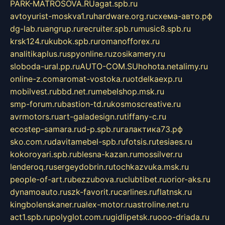
PARK-MATROSOVA.RU
agat.spb.ru
avtoyurist-moskva1.ru
hardware.org.ru
схема-авто.рф
dg-lab.ru
angrup.ru
recruiter.spb.ru
music8.spb.ru
krsk124.ru
kubok.spb.ru
romanofforex.ru
analitikaplus.ru
spyonline.ru
zosikamery.ru
sloboda-ural.pp.ru
AUTO-COM.SU
hohota.net
alimy.ru
online-z.com
aromat-vostoka.ru
otdelkaexp.ru
mobilvest.ru
bbd.net.ru
mebelshop.msk.ru
smp-forum.ru
bastion-td.ru
kosmoscreative.ru
avrmotors.ru
art-galadesign.ru
tiffany-c.ru
ecostep-samara.ru
d-p.spb.ru
галактика73.рф
sko.com.ru
davitamebel-spb.ru
fotsis.ru
tesiaes.ru
kokoroyari.spb.ru
blesna-kazan.ru
mossilver.ru
lenderoq.ru
sergeydobrin.ru
tochkazvuka.msk.ru
people-of-art.ru
bezzubova.ru
clubtibet.ru
orior-aks.ru
dynamoauto.ru
szk-favorit.ru
carlines.ru
flatnsk.ru
kingbolenskaner.ru
alex-motor.ru
astroline.net.ru
act1.spb.ru
polyglot.com.ru
gidlipetsk.ru
ooo-driada.ru