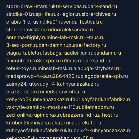
store-brawl-stars.ru
kts-services.ru
dark-sand.ru
sindika-01.ru
sp-life.ru
x-legion.ru
sib-archives.ru
e-abis-1-c.ru
sindika01.ru
venda-festival.ru
store-brawlstars.ru
dooraleksandria.ru
antenna-highly.ru
mine-lab-msk.ru
1-mus.ru
3-sex-porn.ru
ban-damn.ru
purse-factory.ru
viagra-tablet.ru
fasbags.ru
adler-jun.ru
bandamn.ru
fincontech.ru
3sexporn.ru
1mus.ru
darksand.ru
rebus-toys.ru
minelab-msk.ru
alabuga-cityhotel.ru
medsprawo-4-ka.ru
2864420.ru
blagodarenie-spb.ru
zajmy24.ru
tovudyi-4-kuhnyanazakaz.ru
brazzerscom.ru
medsprawo4ka.ru
xehyroo5kuhnyanazakaz.ru
fabrikayfabrikaefabrika.ru
vskrytie-zamkov-moskva-113.ru
biletnadom.ru
zed-online.ru
pimchax.ru
brazzers-hd.ru
z-host.ru
kitubeu2kuhnyanazakaz.ru
naperekate.ru
kuhnyaofabrikaufabrik.ru
kitubeu-2-kuhnyanazakaz.ru
xehyroo-5-kuhnyanazakaz.ru
cs-68.ru