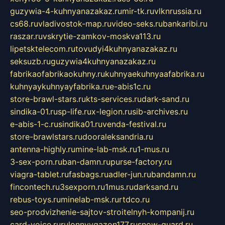
guzywia-4-kuhnyanazakaz.ru
mir-tk.ru
vlknrussia.ru
cs68.ru
vladivostok-map.ru
video-seks.ru
bankaribi.ru
raszar.ru
vskrytie-zamkov-moskva113.ru
lipetsktelecom.ru
tovudyi4kuhnyanazakaz.ru
seksuzb.ru
guzywia4kuhnyanazakaz.ru
fabrikaofabrikaokuhny.ru
kuhnyaekuhnyaafabrika.ru
kuhnyaykuhnyayfabrika.ru
e-abis1c.ru
store-brawl-stars.ru
kts-services.ru
dark-sand.ru
sindika-01.ru
sp-life.ru
x-legion.ru
sib-archives.ru
e-abis-1-c.ru
sindika01.ru
venda-festival.ru
store-brawlstars.ru
dooraleksandria.ru
antenna-highly.ru
mine-lab-msk.ru
1-mus.ru
3-sex-porn.ru
ban-damn.ru
purse-factory.ru
viagra-tablet.ru
fasbags.ru
adler-jun.ru
bandamn.ru
fincontech.ru
3sexporn.ru
1mus.ru
darksand.ru
rebus-toys.ru
minelab-msk.ru
rtdco.ru
seo-prodvizhenie-sajtov-stroitelnyh-kompanij.ru
card-voice.ru
rulonnyygazon177.ru
snow-guard.ru