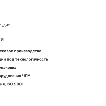
аудит
ми
ассовое производство
ции под технологичность
упаковка
орудования ЧПУ
ия, ISO 9001