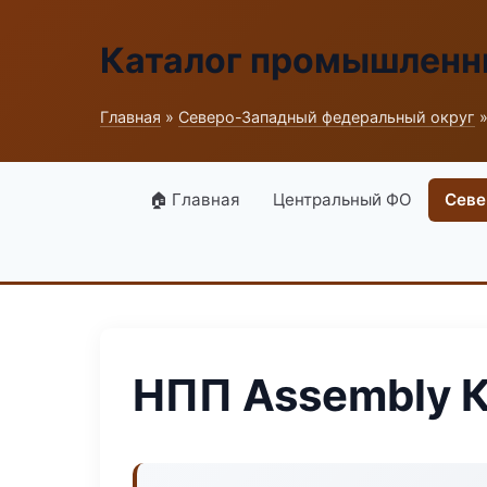
Каталог промышленн
Главная
»
Северо-Западный федеральный округ
»
🏠 Главная
Центральный ФО
Севе
НПП Assembly 