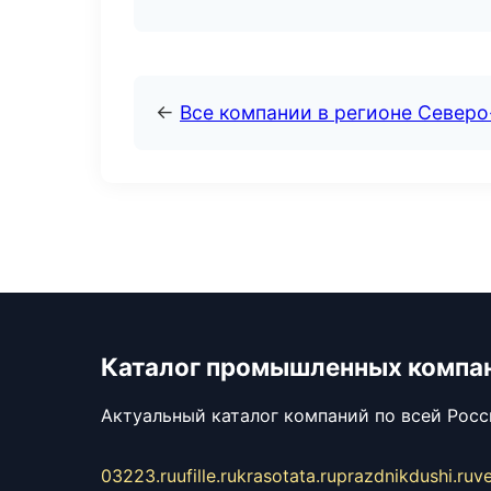
←
Все компании в регионе Север
Каталог промышленных компа
Актуальный каталог компаний по всей Рос
03223.ru
ufille.ru
krasotata.ru
prazdnikdushi.ru
v