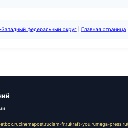
о-Западный федеральный округ
|
Главная страница
ний
сии
eetbox.ru
cinemapost.ru
ciam-fr.ru
kraft-you.ru
mega-press.ru