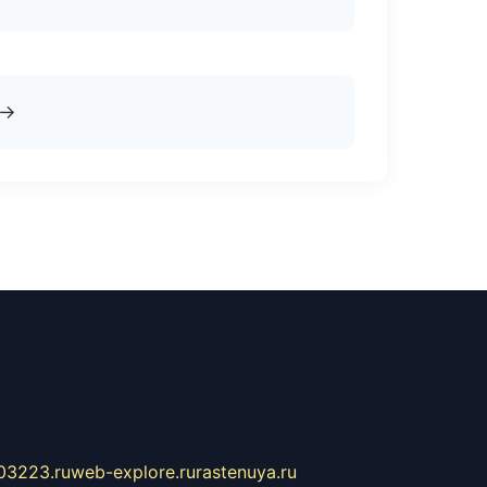
→
03223.ru
web-explore.ru
rastenuya.ru