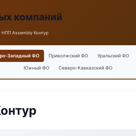
ых компаний
 НПП Assembly Контур
ро-Западный ФО
Приволжский ФО
Уральский ФО
Южный ФО
Северо-Кавказский ФО
Контур