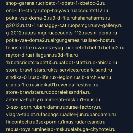
shop-garena.ru
cricetc-1-xbetr-1-xbetcc-2.ru
one-life-story.ru
top-halyava.ru
accounts112.ru
poka-vse-doma-2.ru
3-d-file.ru
hahahaharms.ru
g2012.ru
tst-1.ru
shaggy-cat.ru
opsmgr.ru
ev-gallery.ru
g-2012.ru
ops-mgr.ru
accounts-112.ru
csm-demo.ru
poka-vse-doma2.ru
airgungames.ru
allseo-host.ru
tehosmotre.ru
varieta-yug.ru
cricetc1xbetr1xbetcc2.ru
raytor-d.ru
atillagunn.ru
3d-file.ru
1xbeticricetc1xbetti5.ru
uafoot-statti.ru
e-abis1c.ru
store-brawl-stars.ru
kts-services.ru
dark-sand.ru
sindika-01.ru
sp-life.ru
x-legion.ru
sib-archives.ru
e-abis-1-c.ru
sindika01.ru
venda-festival.ru
store-brawlstars.ru
dooraleksandria.ru
antenna-highly.ru
mine-lab-msk.ru
1-mus.ru
3-sex-porn.ru
ban-damn.ru
purse-factory.ru
viagra-tablet.ru
fasbags.ru
adler-jun.ru
bandamn.ru
fincontech.ru
3sexporn.ru
1mus.ru
darksand.ru
rebus-toys.ru
minelab-msk.ru
alabuga-cityhotel.ru