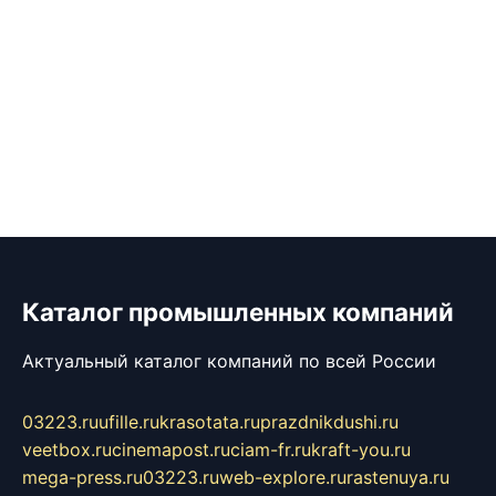
Каталог промышленных компаний
Актуальный каталог компаний по всей России
03223.ru
ufille.ru
krasotata.ru
prazdnikdushi.ru
veetbox.ru
cinemapost.ru
ciam-fr.ru
kraft-you.ru
mega-press.ru
03223.ru
web-explore.ru
rastenuya.ru