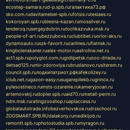
ecostep-samara.ru
d-p.spb.ru
галактика73.рф
sko.com.ru
davitamebel-spb.ru
fotsis.ru
tesiaes.ru
kokoroyari.spb.ru
blesna-kazan.ru
mossilver.ru
lenderoq.ru
sergeydobrin.ru
tochkazvuka.msk.ru
people-of-art.ru
bezzubova.ru
clubtibet.ru
orior-aks.ru
dynamoauto.ru
szk-favorit.ru
carlines.ru
flatnsk.ru
kingbolenskaner.ru
alex-motor.ru
astroline.net.ru
act1.spb.ru
polyglot.com.ru
gidlipetsk.ru
ooo-driada.ru
detsad125.ru
mir-zdoroviya.ru
bruslanovo.ru
siterem.ru
council.spb.ru
лодкипатриот.рф
kafekolizey.ru
iclub.net.ru
gazon-easy.ru
sugarepilekb.ru
grinox.ru
pylesostineco.ru
msts-ozarenie.ru
kameryjooan.ru
artemovskij.ru
dopler.spb.ru
aid70.ru
metall-perm.ru
ndm.msk.ru
ratingzooshop.ru
apiaccess.ru
globalautotrade.info
bezverhovskoe.ru
drsschool.ru
ZOOSMART.SPB.RU
dalakony.ru
medikijob.ru
remontt.spb.ru
photostudia.spb.ru
myragon.ru