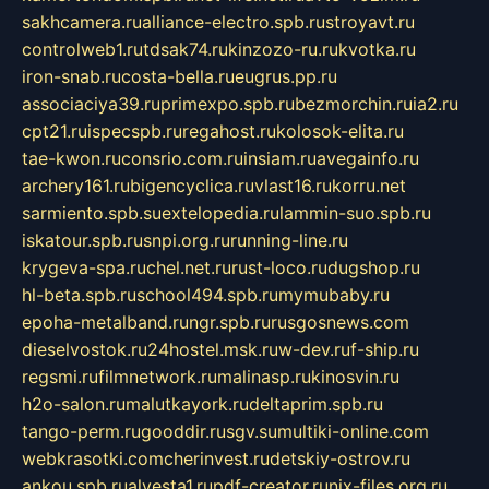
sakhcamera.ru
alliance-electro.spb.ru
stroyavt.ru
controlweb1.ru
tdsak74.ru
kinzozo-ru.ru
kvotka.ru
iron-snab.ru
costa-bella.ru
eugrus.pp.ru
associaciya39.ru
primexpo.spb.ru
bezmorchin.ru
ia2.ru
cpt21.ru
ispecspb.ru
regahost.ru
kolosok-elita.ru
tae-kwon.ru
consrio.com.ru
insiam.ru
avegainfo.ru
archery161.ru
bigencyclica.ru
vlast16.ru
korru.net
sarmiento.spb.su
extelopedia.ru
lammin-suo.spb.ru
iskatour.spb.ru
snpi.org.ru
running-line.ru
krygeva-spa.ru
chel.net.ru
rust-loco.ru
dugshop.ru
hl-beta.spb.ru
school494.spb.ru
mymubaby.ru
epoha-metalband.ru
ngr.spb.ru
rusgosnews.com
dieselvostok.ru
24hostel.msk.ru
w-dev.ru
f-ship.ru
regsmi.ru
filmnetwork.ru
malinasp.ru
kinosvin.ru
h2o-salon.ru
malutkayork.ru
deltaprim.spb.ru
tango-perm.ru
gooddir.ru
sgv.su
multiki-online.com
webkrasotki.com
cherinvest.ru
detskiy-ostrov.ru
ankou.spb.ru
alvesta1.ru
pdf-creator.ru
nix-files.org.ru