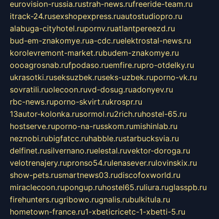
eurovision-russia.ru
strah-news.ru
freeride-team.ru
itrack-24.ru
sexshopexpress.ru
autostudiopro.ru
alabuga-cityhotel.ru
pornv.ru
atlantpereezd.ru
bud-em-znakomye.ru
a-cdc.ru
elektrostal-news.ru
korolevremont-market.ru
budem-znakomye.ru
oooagrosnab.ru
fpodaso.ru
emfire.ru
pro-otdelky.ru
ukrasotki.ru
seksuzbek.ru
seks-uzbek.ru
porno-vk.ru
sovratili.ru
olecoon.ru
vd-dosug.ru
adonyev.ru
rbc-news.ru
porno-skvirt.ru
krospr.ru
13autor-kolonka.ru
sormol.ru
2rich.ru
hostel-65.ru
hostserve.ru
porno-na-russkom.ru
mishinlab.ru
neznobi.ru
bigfatcc.ru
habble.ru
starbucksvia.ru
delfinet.ru
silvernano.ru
elestal.ru
vektor-doroga.ru
velotrenajery.ru
pronso54.ru
lenasever.ru
lovinskix.ru
show-pets.ru
smartnews03.ru
discofoxworld.ru
miraclecoon.ru
pongup.ru
hostel65.ru
liura.ru
glasspb.ru
firehunters.ru
gribowo.ru
gnalis.ru
bulkitula.ru
hometown-france.ru
1-xbeticricetc-1-xbetti-5.ru