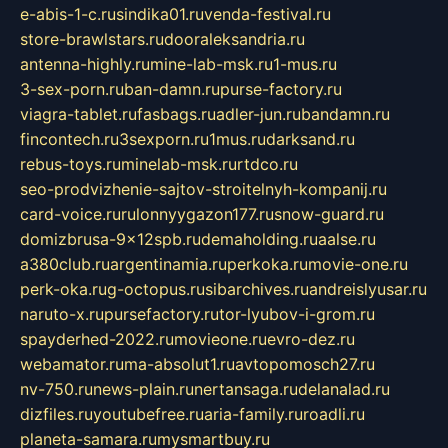
e-abis-1-c.ru
sindika01.ru
venda-festival.ru
store-brawlstars.ru
dooraleksandria.ru
antenna-highly.ru
mine-lab-msk.ru
1-mus.ru
3-sex-porn.ru
ban-damn.ru
purse-factory.ru
viagra-tablet.ru
fasbags.ru
adler-jun.ru
bandamn.ru
fincontech.ru
3sexporn.ru
1mus.ru
darksand.ru
rebus-toys.ru
minelab-msk.ru
rtdco.ru
seo-prodvizhenie-sajtov-stroitelnyh-kompanij.ru
card-voice.ru
rulonnyygazon177.ru
snow-guard.ru
domizbrusa-9x12spb.ru
demaholding.ru
aalse.ru
a380club.ru
argentinamia.ru
perkoka.ru
movie-one.ru
perk-oka.ru
g-octopus.ru
sibarchives.ru
andreislyusar.ru
naruto-x.ru
pursefactory.ru
tor-lyubov-i-grom.ru
spayderhed-2022.ru
movieone.ru
evro-dez.ru
webamator.ru
ma-absolut1.ru
avtopomosch27.ru
nv-750.ru
news-plain.ru
nertansaga.ru
delanalad.ru
dizfiles.ru
youtubefree.ru
aria-family.ru
roadli.ru
planeta-samara.ru
mysmartbuy.ru