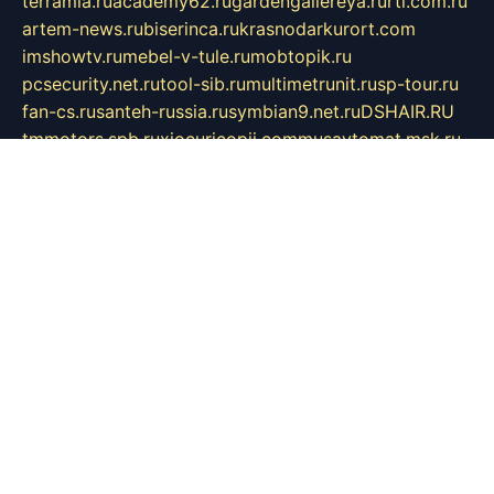
terramia.ru
academy62.ru
gardengallereya.ru
rti.com.ru
artem-news.ru
biserinca.ru
krasnodarkurort.com
imshowtv.ru
mebel-v-tule.ru
mobtopik.ru
pcsecurity.net.ru
tool-sib.ru
multimetrunit.ru
sp-tour.ru
fan-cs.ru
santeh-russia.ru
symbian9.net.ru
DSHAIR.RU
tmmotors.spb.ru
xjocuricopii.com
musavtomat.msk.ru
obustrojdom.ru
sovetcik.ru
ybaranovskaya.ru
ppknews.ru
cult-alshei.ru
JAPANRUSSIA.RU
proekciyamebel.ru
imper-finans.ru
rim.org.ru
glamourai.ru
brassminus.ru
zabor-pro.ru
ftn.pp.ru
dorogoe58.ru
laimengpacker.ru
kuzova-zapchasti.ru
sageerp.ru
taxodrom.ru
dsrazvitie.ru
hardcity.net.ru
ratinghomegames.ru
topservice25.ru
gubernyan.ru
gtglasslined.ru
ii4.ru
tssport.spb.ru
andorra24.com
blackwallstreet.ru
oboimos.ru
optim-doors.com.ru
ikuch.ru
nycr.org.ru
npa21.ru
vremya-ch.spb.ru
desert000.ru
ivtorgi.ru
ifiori.ru
catalog-statei.ru
dcv.org.ru
spetsmaster174.ru
ipkameryhiseeu.ru