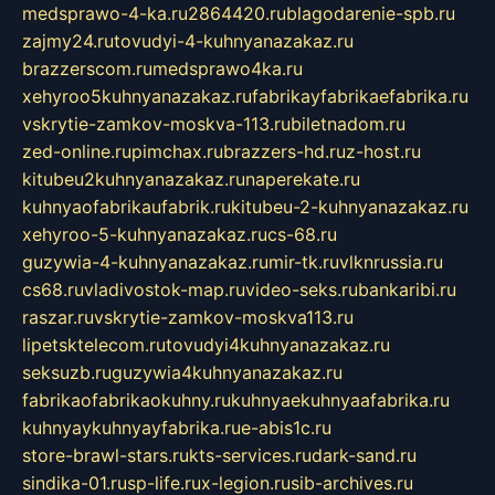
medsprawo-4-ka.ru
2864420.ru
blagodarenie-spb.ru
zajmy24.ru
tovudyi-4-kuhnyanazakaz.ru
brazzerscom.ru
medsprawo4ka.ru
xehyroo5kuhnyanazakaz.ru
fabrikayfabrikaefabrika.ru
vskrytie-zamkov-moskva-113.ru
biletnadom.ru
zed-online.ru
pimchax.ru
brazzers-hd.ru
z-host.ru
kitubeu2kuhnyanazakaz.ru
naperekate.ru
kuhnyaofabrikaufabrik.ru
kitubeu-2-kuhnyanazakaz.ru
xehyroo-5-kuhnyanazakaz.ru
cs-68.ru
guzywia-4-kuhnyanazakaz.ru
mir-tk.ru
vlknrussia.ru
cs68.ru
vladivostok-map.ru
video-seks.ru
bankaribi.ru
raszar.ru
vskrytie-zamkov-moskva113.ru
lipetsktelecom.ru
tovudyi4kuhnyanazakaz.ru
seksuzb.ru
guzywia4kuhnyanazakaz.ru
fabrikaofabrikaokuhny.ru
kuhnyaekuhnyaafabrika.ru
kuhnyaykuhnyayfabrika.ru
e-abis1c.ru
store-brawl-stars.ru
kts-services.ru
dark-sand.ru
sindika-01.ru
sp-life.ru
x-legion.ru
sib-archives.ru