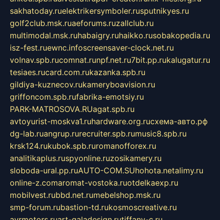
sakhatoday.ru
elektrikersymboler.ru
sputnikyes.ru
golf2club.msk.ru
aeforums.ru
zallclub.ru
multimodal.msk.ru
habaigry.ru
haikko.ru
sobakopedia.ru
isz-fest.ru
ewnc.info
screensaver-clock.net.ru
volnav.spb.ru
comnat.ru
npf.net.ru
7bit.pp.ru
kalugatur.ru
tesiaes.ru
card.com.ru
kazanka.spb.ru
gildiya-kuznecov.ru
kameryboavision.ru
griffoncom.spb.ru
fabrika-emotsiy.ru
PARK-MATROSOVA.RU
agat.spb.ru
avtoyurist-moskva1.ru
hardware.org.ru
схема-авто.рф
dg-lab.ru
angrup.ru
recruiter.spb.ru
music8.spb.ru
krsk124.ru
kubok.spb.ru
romanofforex.ru
analitikaplus.ru
spyonline.ru
zosikamery.ru
sloboda-ural.pp.ru
AUTO-COM.SU
hohota.net
alimy.ru
online-z.com
aromat-vostoka.ru
otdelkaexp.ru
mobilvest.ru
bbd.net.ru
mebelshop.msk.ru
smp-forum.ru
bastion-td.ru
kosmoscreative.ru
avrmotors.ru
art-galadesign.ru
tiffany-c.ru