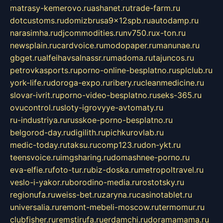
matrasy-kemerovo.ru
ashanet.ru
trade-farm.ru
dotcustoms.ru
domizbrusa9x12spb.ru
autodamp.ru
narasimha.ru
djcommodities.ru
nv750.ru
x-ton.ru
newsplain.ru
cardvoice.ru
modopaper.ru
manunae.ru
gbget.ru
alfeihavsalnassr.ru
madoma.ru
tajuncos.ru
petrovkasports.ru
porno-online-besplatno.ru
splclub.ru
york-life.ru
doroga-expo.ru
ribery.ru
cleanmedicine.ru
slovar-ivrit.ru
porno-video-besplatno.ru
seks-365.ru
ovucontrol.ru
sloty-igrovyye-avtomaty.ru
ru-industriya.ru
russkoe-porno-besplatno.ru
belgorod-day.ru
digilith.ru
pichkurovlab.ru
medic-today.ru
taksu.ru
comp123.ru
don-ykt.ru
teensvoice.ru
imgsharing.ru
domashnee-porno.ru
eva-elfie.ru
foto-tur.ru
biz-doska.ru
metropoltravel.ru
veslo-i-yakor.ru
borodino-media.ru
rostotsky.ru
regionufa.ru
weiss-bet.ru
zaryna.ru
casinotablet.ru
universalia.ru
remont-mebeli-moscow.ru
termomur.ru
clubfisher.ru
remstirufa.ru
erdamchi.ru
doramamama.ru