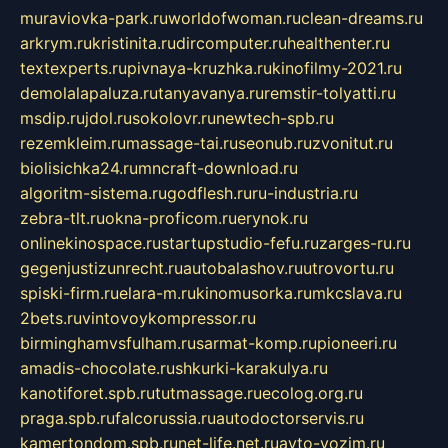
muraviovka-park.ru
worldofwoman.ru
clean-dreams.ru
arkrym.ru
kristinita.ru
dircomputer.ru
healthenter.ru
textexperts.ru
pivnaya-kruzhka.ru
kinofilmy-2021.ru
demolalapaluza.ru
tanyavanya.ru
remstir-tolyatti.ru
msdip.ru
jdol.ru
sokolovr.ru
newtech-spb.ru
rezemkleim.ru
massage-tai.ru
seonub.ru
zvonitut.ru
biolisichka24.ru
mncraft-download.ru
algoritm-sistema.ru
godflesh.ru
ru-industria.ru
zebra-tlt.ru
okna-proficom.ru
erynok.ru
onlinekinospace.ru
startupstudio-fefu.ru
zarges-ru.ru
gegenjustizunrecht.ru
autobalashov.ru
utrovortu.ru
spiski-firm.ru
elara-m.ru
kinomusorka.ru
mkcslava.ru
2bets.ru
vintovoykompressor.ru
birminghamvsfulham.ru
sarmat-komp.ru
pioneeri.ru
amadis-chocolate.ru
shkurki-karakulya.ru
kanotiforet.spb.ru
tutmassage.ru
ecolog.org.ru
praga.spb.ru
falcorussia.ru
autodoctorservis.ru
kamertondom.spb.ru
net-life.net.ru
avto-vozim.ru