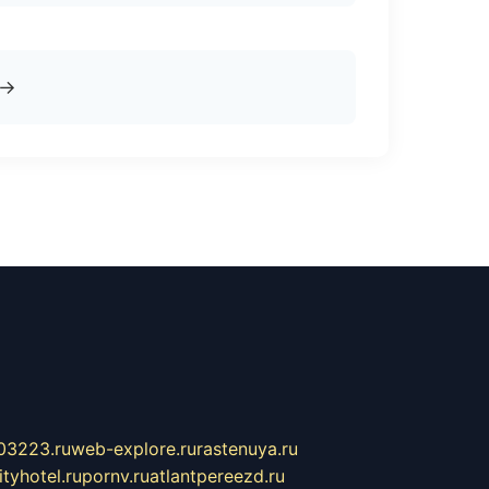
→
03223.ru
web-explore.ru
rastenuya.ru
tyhotel.ru
pornv.ru
atlantpereezd.ru