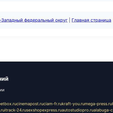
о-Западный федеральный округ
|
Главная страница
ний
сии
eetbox.ru
cinemapost.ru
ciam-fr.ru
kraft-you.ru
mega-press.ru
.ru
itrack-24.ru
sexshopexpress.ru
autostudiopro.ru
alabuga-ci