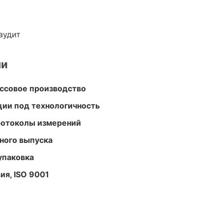
аудит
ми
ассовое производство
ции под технологичность
ротоколы измерений
ного выпуска
упаковка
ия, ISO 9001