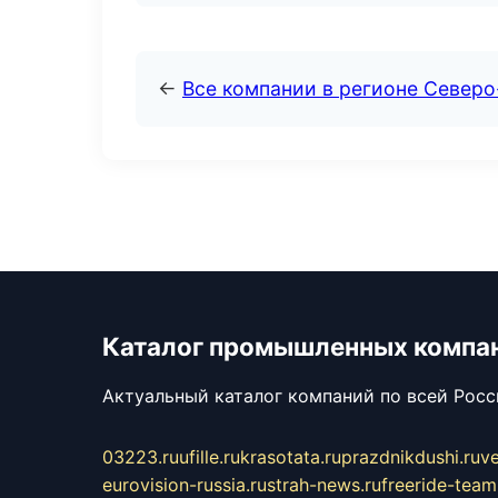
←
Все компании в регионе Север
Каталог промышленных компа
Актуальный каталог компаний по всей Рос
03223.ru
ufille.ru
krasotata.ru
prazdnikdushi.ru
v
eurovision-russia.ru
strah-news.ru
freeride-team