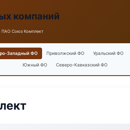
ых компаний
 ПАО Союз Комплект
ро-Западный ФО
Приволжский ФО
Уральский ФО
Южный ФО
Северо-Кавказский ФО
лект