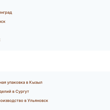
инград
нск
к
ая упаковка в Кызыл
делий в Сургут
оизводство в Ульяновск