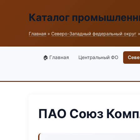
Каталог промышленн
Главная
»
Северо-Западный федеральный округ
»
🏠 Главная
Центральный ФО
Севе
ПАО Союз Комп