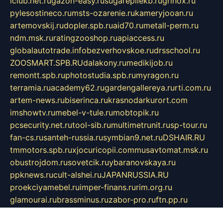
iclub.net.ru
gazon-easy.ru
sugarepilekb.ru
grinox.ru
pylesostineco.ru
msts-ozarenie.ru
kameryjooan.ru
artemovskij.ru
dopler.spb.ru
aid70.ru
metall-perm.ru
ndm.msk.ru
ratingzooshop.ru
apiaccess.ru
globalautotrade.info
bezverhovskoe.ru
drsschool.ru
ZOOSMART.SPB.RU
dalakony.ru
medikijob.ru
remontt.spb.ru
photostudia.spb.ru
myragon.ru
terramia.ru
academy62.ru
gardengallereya.ru
rti.com.ru
artem-news.ru
biserinca.ru
krasnodarkurort.com
imshowtv.ru
mebel-v-tule.ru
mobtopik.ru
pcsecurity.net.ru
tool-sib.ru
multimetrunit.ru
sp-tour.ru
fan-cs.ru
santeh-russia.ru
symbian9.net.ru
DSHAIR.RU
tmmotors.spb.ru
xjocuricopii.com
musavtomat.msk.ru
obustrojdom.ru
sovetcik.ru
ybaranovskaya.ru
ppknews.ru
cult-alshei.ru
JAPANRUSSIA.RU
proekciyamebel.ru
imper-finans.ru
rim.org.ru
glamourai.ru
brassminus.ru
zabor-pro.ru
ftn.pp.ru
dorogoe58.ru
laimengpacker.ru
kuzova-zapchasti.ru