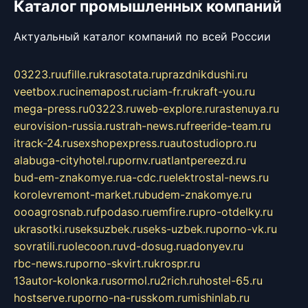
Каталог промышленных компаний
Актуальный каталог компаний по всей России
03223.ru
ufille.ru
krasotata.ru
prazdnikdushi.ru
veetbox.ru
cinemapost.ru
ciam-fr.ru
kraft-you.ru
mega-press.ru
03223.ru
web-explore.ru
rastenuya.ru
eurovision-russia.ru
strah-news.ru
freeride-team.ru
itrack-24.ru
sexshopexpress.ru
autostudiopro.ru
alabuga-cityhotel.ru
pornv.ru
atlantpereezd.ru
bud-em-znakomye.ru
a-cdc.ru
elektrostal-news.ru
korolevremont-market.ru
budem-znakomye.ru
oooagrosnab.ru
fpodaso.ru
emfire.ru
pro-otdelky.ru
ukrasotki.ru
seksuzbek.ru
seks-uzbek.ru
porno-vk.ru
sovratili.ru
olecoon.ru
vd-dosug.ru
adonyev.ru
rbc-news.ru
porno-skvirt.ru
krospr.ru
13autor-kolonka.ru
sormol.ru
2rich.ru
hostel-65.ru
hostserve.ru
porno-na-russkom.ru
mishinlab.ru