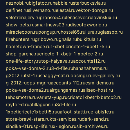
neznobi.ru
bigfatcc.ru
habble.ru
starbucksvia.ru
delfinet.ru
silvernano.ru
elestal.ru
vektor-doroga.ru
velotrenajery.ru
pronso54.ru
lenasever.ru
lovinskix.ru
show-pets.ru
smartnews03.ru
discofoxworld.ru
miraclecoon.ru
pongup.ru
hostel65.ru
liura.ru
glasspb.ru
firehunters.ru
gribowo.ru
gnalis.ru
bulkitula.ru
hometown-france.ru
1-xbeticricetc-1-xbetti-5.ru
shop-garena.ru
cricetc-1-xbetr-1-xbetcc-2.ru
one-life-story.ru
top-halyava.ru
accounts112.ru
poka-vse-doma-2.ru
3-d-file.ru
hahahaharms.ru
g2012.ru
tst-1.ru
shaggy-cat.ru
opsmgr.ru
ev-gallery.ru
g-2012.ru
ops-mgr.ru
accounts-112.ru
csm-demo.ru
poka-vse-doma2.ru
airgungames.ru
allseo-host.ru
tehosmotre.ru
varieta-yug.ru
cricetc1xbetr1xbetcc2.ru
raytor-d.ru
atillagunn.ru
3d-file.ru
1xbeticricetc1xbetti5.ru
uafoot-statti.ru
e-abis1c.ru
store-brawl-stars.ru
kts-services.ru
dark-sand.ru
sindika-01.ru
sp-life.ru
x-legion.ru
sib-archives.ru