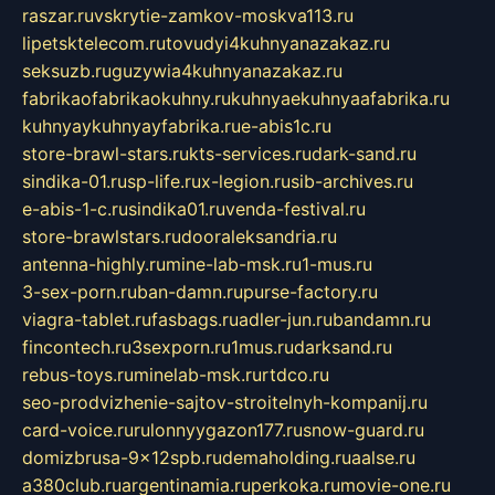
raszar.ru
vskrytie-zamkov-moskva113.ru
lipetsktelecom.ru
tovudyi4kuhnyanazakaz.ru
seksuzb.ru
guzywia4kuhnyanazakaz.ru
fabrikaofabrikaokuhny.ru
kuhnyaekuhnyaafabrika.ru
kuhnyaykuhnyayfabrika.ru
e-abis1c.ru
store-brawl-stars.ru
kts-services.ru
dark-sand.ru
sindika-01.ru
sp-life.ru
x-legion.ru
sib-archives.ru
e-abis-1-c.ru
sindika01.ru
venda-festival.ru
store-brawlstars.ru
dooraleksandria.ru
antenna-highly.ru
mine-lab-msk.ru
1-mus.ru
3-sex-porn.ru
ban-damn.ru
purse-factory.ru
viagra-tablet.ru
fasbags.ru
adler-jun.ru
bandamn.ru
fincontech.ru
3sexporn.ru
1mus.ru
darksand.ru
rebus-toys.ru
minelab-msk.ru
rtdco.ru
seo-prodvizhenie-sajtov-stroitelnyh-kompanij.ru
card-voice.ru
rulonnyygazon177.ru
snow-guard.ru
domizbrusa-9x12spb.ru
demaholding.ru
aalse.ru
a380club.ru
argentinamia.ru
perkoka.ru
movie-one.ru