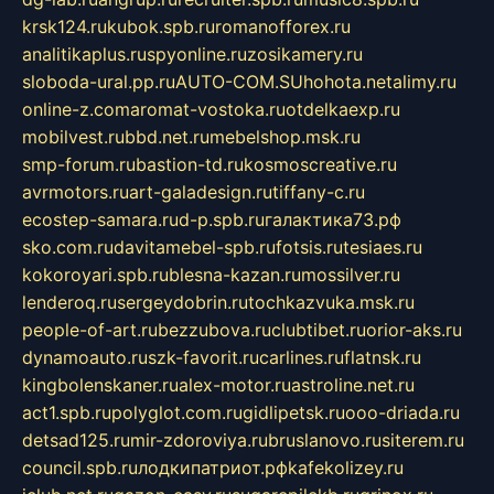
krsk124.ru
kubok.spb.ru
romanofforex.ru
analitikaplus.ru
spyonline.ru
zosikamery.ru
sloboda-ural.pp.ru
AUTO-COM.SU
hohota.net
alimy.ru
online-z.com
aromat-vostoka.ru
otdelkaexp.ru
mobilvest.ru
bbd.net.ru
mebelshop.msk.ru
smp-forum.ru
bastion-td.ru
kosmoscreative.ru
avrmotors.ru
art-galadesign.ru
tiffany-c.ru
ecostep-samara.ru
d-p.spb.ru
галактика73.рф
sko.com.ru
davitamebel-spb.ru
fotsis.ru
tesiaes.ru
kokoroyari.spb.ru
blesna-kazan.ru
mossilver.ru
lenderoq.ru
sergeydobrin.ru
tochkazvuka.msk.ru
people-of-art.ru
bezzubova.ru
clubtibet.ru
orior-aks.ru
dynamoauto.ru
szk-favorit.ru
carlines.ru
flatnsk.ru
kingbolenskaner.ru
alex-motor.ru
astroline.net.ru
act1.spb.ru
polyglot.com.ru
gidlipetsk.ru
ooo-driada.ru
detsad125.ru
mir-zdoroviya.ru
bruslanovo.ru
siterem.ru
council.spb.ru
лодкипатриот.рф
kafekolizey.ru