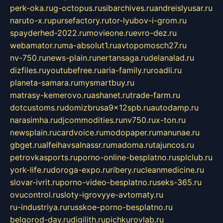
perk-oka.ru
g-octopus.ru
sibarchives.ru
andreislyusar.ru
naruto-x.ru
pursefactory.ru
tor-lyubov-i-grom.ru
spayderhed-2022.ru
movieone.ru
evro-dez.ru
webamator.ru
ma-absolut1.ru
avtopomosch27.ru
nv-750.ru
news-plain.ru
nertansaga.ru
delanalad.ru
dizfiles.ru
youtubefree.ru
aria-family.ru
roadli.ru
planeta-samara.ru
mysmartbuy.ru
matrasy-kemerovo.ru
ashanet.ru
trade-farm.ru
dotcustoms.ru
domizbrusa9x12spb.ru
autodamp.ru
narasimha.ru
djcommodities.ru
nv750.ru
x-ton.ru
newsplain.ru
cardvoice.ru
modopaper.ru
manunae.ru
gbget.ru
alfeihavsalnassr.ru
madoma.ru
tajuncos.ru
petrovkasports.ru
porno-online-besplatno.ru
splclub.ru
york-life.ru
doroga-expo.ru
ribery.ru
cleanmedicine.ru
slovar-ivrit.ru
porno-video-besplatno.ru
seks-365.ru
ovucontrol.ru
sloty-igrovyye-avtomaty.ru
ru-industriya.ru
russkoe-porno-besplatno.ru
belgorod-day.ru
digilith.ru
pichkurovlab.ru