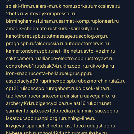
spiski-firm.ru
elara-m.ru
kinomusorka.ru
mkcslava.ru
2bets.ru
vintovoykompressor.ru
birminghamvsfulham.ru
sarmat-komp.ru
pioneeri.ru
amadis-chocolate.ru
shkurki-karakulya.ru
kanotiforet.spb.ru
tutmassage.ru
ecolog.org.ru
praga.spb.ru
falcorussia.ru
autodoctorservis.ru
kamertondom.spb.ru
net-life.net.ru
avto-vozim.ru
sakhcamera.ru
alliance-electro.spb.ru
stroyavt.ru
controlweb1.ru
tdsak74.ru
kinzozo-ru.ru
kvotka.ru
iron-snab.ru
costa-bella.ru
eugrus.pp.ru
associaciya39.ru
primexpo.spb.ru
bezmorchin.ru
ia2.ru
cpt21.ru
ispecspb.ru
regahost.ru
kolosok-elita.ru
tae-kwon.ru
consrio.com.ru
insiam.ru
avegainfo.ru
archery161.ru
bigencyclica.ru
vlast16.ru
korru.net
sarmiento.spb.su
extelopedia.ru
lammin-suo.spb.ru
iskatour.spb.ru
snpi.org.ru
running-line.ru
krygeva-spa.ru
chel.net.ru
rust-loco.ru
dugshop.ru
hl-beta.spb.ru
school494.spb.ru
mymubaby.ru