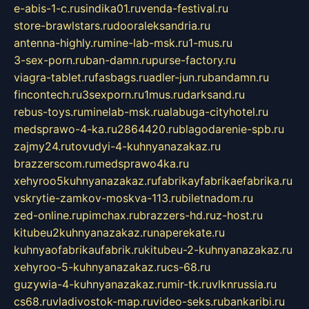
e-abis-1-c.ru
sindika01.ru
venda-festival.ru
store-brawlstars.ru
dooraleksandria.ru
antenna-highly.ru
mine-lab-msk.ru
1-mus.ru
3-sex-porn.ru
ban-damn.ru
purse-factory.ru
viagra-tablet.ru
fasbags.ru
adler-jun.ru
bandamn.ru
fincontech.ru
3sexporn.ru
1mus.ru
darksand.ru
rebus-toys.ru
minelab-msk.ru
alabuga-cityhotel.ru
medsprawo-4-ka.ru
2864420.ru
blagodarenie-spb.ru
zajmy24.ru
tovudyi-4-kuhnyanazakaz.ru
brazzerscom.ru
medsprawo4ka.ru
xehyroo5kuhnyanazakaz.ru
fabrikayfabrikaefabrika.ru
vskrytie-zamkov-moskva-113.ru
biletnadom.ru
zed-online.ru
pimchax.ru
brazzers-hd.ru
z-host.ru
kitubeu2kuhnyanazakaz.ru
naperekate.ru
kuhnyaofabrikaufabrik.ru
kitubeu-2-kuhnyanazakaz.ru
xehyroo-5-kuhnyanazakaz.ru
cs-68.ru
guzywia-4-kuhnyanazakaz.ru
mir-tk.ru
vlknrussia.ru
cs68.ru
vladivostok-map.ru
video-seks.ru
bankaribi.ru