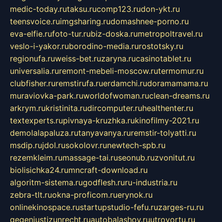
medic-today.ru
taksu.ru
comp123.ru
don-ykt.ru
teensvoice.ru
imgsharing.ru
domashnee-porno.ru
eva-elfie.ru
foto-tur.ru
biz-doska.ru
metropoltravel.ru
veslo-i-yakor.ru
borodino-media.ru
rostotsky.ru
regionufa.ru
weiss-bet.ru
zaryna.ru
casinotablet.ru
universalia.ru
remont-mebeli-moscow.ru
termomur.ru
clubfisher.ru
remstirufa.ru
erdamchi.ru
doramamama.ru
muraviovka-park.ru
worldofwoman.ru
clean-dreams.ru
arkrym.ru
kristinita.ru
dircomputer.ru
healthenter.ru
textexperts.ru
pivnaya-kruzhka.ru
kinofilmy-2021.ru
demolalapaluza.ru
tanyavanya.ru
remstir-tolyatti.ru
msdip.ru
jdol.ru
sokolovr.ru
newtech-spb.ru
rezemkleim.ru
massage-tai.ru
seonub.ru
zvonitut.ru
biolisichka24.ru
mncraft-download.ru
algoritm-sistema.ru
godflesh.ru
ru-industria.ru
zebra-tlt.ru
okna-proficom.ru
erynok.ru
onlinekinospace.ru
startupstudio-fefu.ru
zarges-ru.ru
gegenjustizunrecht.ru
autobalashov.ru
utrovortu.ru