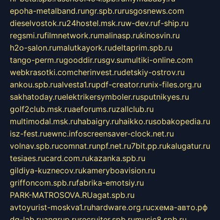
epoha-metalband.ru
ngr.spb.ru
rusgosnews.com
dieselvostok.ru
24hostel.msk.ru
w-dev.ru
f-ship.ru
regsmi.ru
filmnetwork.ru
malinasp.ru
kinosvin.ru
h2o-salon.ru
malutkayork.ru
deltaprim.spb.ru
tango-perm.ru
gooddir.ru
sgv.su
multiki-online.com
webkrasotki.com
cherinvest.ru
detskiy-ostrov.ru
ankou.spb.ru
alvesta1.ru
pdf-creator.ru
nix-files.org.ru
sakhatoday.ru
elektrikersymboler.ru
sputnikyes.ru
golf2club.msk.ru
aeforums.ru
zallclub.ru
multimodal.msk.ru
habaigry.ru
haikko.ru
sobakopedia.ru
isz-fest.ru
ewnc.info
screensaver-clock.net.ru
volnav.spb.ru
comnat.ru
npf.net.ru
7bit.pp.ru
kalugatur.ru
tesiaes.ru
card.com.ru
kazanka.spb.ru
gildiya-kuznecov.ru
kameryboavision.ru
griffoncom.spb.ru
fabrika-emotsiy.ru
PARK-MATROSOVA.RU
agat.spb.ru
avtoyurist-moskva1.ru
hardware.org.ru
схема-авто.рф
dg-lab.ru
angrup.ru
recruiter.spb.ru
music8.spb.ru