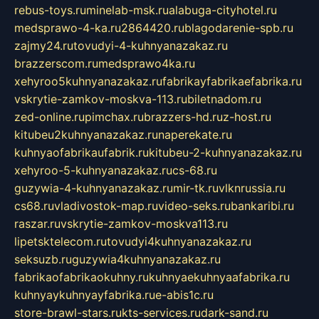
rebus-toys.ru
minelab-msk.ru
alabuga-cityhotel.ru
medsprawo-4-ka.ru
2864420.ru
blagodarenie-spb.ru
zajmy24.ru
tovudyi-4-kuhnyanazakaz.ru
brazzerscom.ru
medsprawo4ka.ru
xehyroo5kuhnyanazakaz.ru
fabrikayfabrikaefabrika.ru
vskrytie-zamkov-moskva-113.ru
biletnadom.ru
zed-online.ru
pimchax.ru
brazzers-hd.ru
z-host.ru
kitubeu2kuhnyanazakaz.ru
naperekate.ru
kuhnyaofabrikaufabrik.ru
kitubeu-2-kuhnyanazakaz.ru
xehyroo-5-kuhnyanazakaz.ru
cs-68.ru
guzywia-4-kuhnyanazakaz.ru
mir-tk.ru
vlknrussia.ru
cs68.ru
vladivostok-map.ru
video-seks.ru
bankaribi.ru
raszar.ru
vskrytie-zamkov-moskva113.ru
lipetsktelecom.ru
tovudyi4kuhnyanazakaz.ru
seksuzb.ru
guzywia4kuhnyanazakaz.ru
fabrikaofabrikaokuhny.ru
kuhnyaekuhnyaafabrika.ru
kuhnyaykuhnyayfabrika.ru
e-abis1c.ru
store-brawl-stars.ru
kts-services.ru
dark-sand.ru