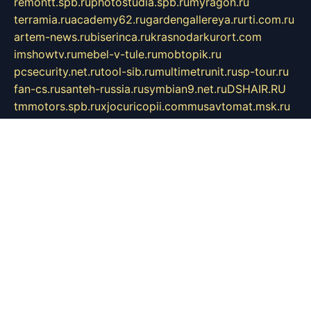
remontt.spb.ru
photostudia.spb.ru
myragon.ru
terramia.ru
academy62.ru
gardengallereya.ru
rti.com.ru
artem-news.ru
biserinca.ru
krasnodarkurort.com
imshowtv.ru
mebel-v-tule.ru
mobtopik.ru
pcsecurity.net.ru
tool-sib.ru
multimetrunit.ru
sp-tour.ru
fan-cs.ru
santeh-russia.ru
symbian9.net.ru
DSHAIR.RU
tmmotors.spb.ru
xjocuricopii.com
musavtomat.msk.ru
obustrojdom.ru
sovetcik.ru
ybaranovskaya.ru
ppknews.ru
cult-alshei.ru
JAPANRUSSIA.RU
proekciyamebel.ru
imper-finans.ru
rim.org.ru
glamourai.ru
brassminus.ru
zabor-pro.ru
ftn.pp.ru
dorogoe58.ru
laimengpacker.ru
kuzova-zapchasti.ru
sageerp.ru
taxodrom.ru
dsrazvitie.ru
hardcity.net.ru
ratinghomegames.ru
topservice25.ru
gubernyan.ru
gtglasslined.ru
ii4.ru
tssport.spb.ru
andorra24.com
blackwallstreet.ru
oboimos.ru
optim-doors.com.ru
ikuch.ru
nycr.org.ru
npa21.ru
vremya-ch.spb.ru
desert000.ru
ivtorgi.ru
ifiori.ru
catalog-statei.ru