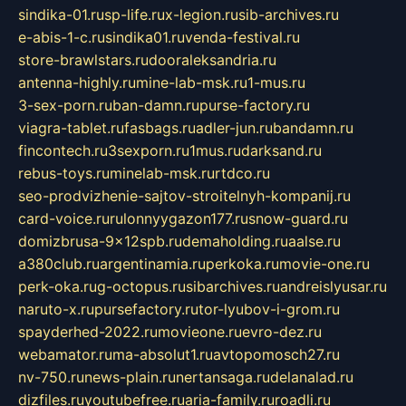
sindika-01.ru
sp-life.ru
x-legion.ru
sib-archives.ru
e-abis-1-c.ru
sindika01.ru
venda-festival.ru
store-brawlstars.ru
dooraleksandria.ru
antenna-highly.ru
mine-lab-msk.ru
1-mus.ru
3-sex-porn.ru
ban-damn.ru
purse-factory.ru
viagra-tablet.ru
fasbags.ru
adler-jun.ru
bandamn.ru
fincontech.ru
3sexporn.ru
1mus.ru
darksand.ru
rebus-toys.ru
minelab-msk.ru
rtdco.ru
seo-prodvizhenie-sajtov-stroitelnyh-kompanij.ru
card-voice.ru
rulonnyygazon177.ru
snow-guard.ru
domizbrusa-9x12spb.ru
demaholding.ru
aalse.ru
a380club.ru
argentinamia.ru
perkoka.ru
movie-one.ru
perk-oka.ru
g-octopus.ru
sibarchives.ru
andreislyusar.ru
naruto-x.ru
pursefactory.ru
tor-lyubov-i-grom.ru
spayderhed-2022.ru
movieone.ru
evro-dez.ru
webamator.ru
ma-absolut1.ru
avtopomosch27.ru
nv-750.ru
news-plain.ru
nertansaga.ru
delanalad.ru
dizfiles.ru
youtubefree.ru
aria-family.ru
roadli.ru