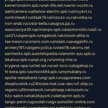
kamertondom.spb.ru
net-life.net.ru
avto-vozim.ru
sakhcamera.ru
alliance-electro.spb.ru
stroyavt.ru
controlweb1.ru
tdsak74.ru
kinzozo-ru.ru
kvotka.ru
iron-snab.ru
costa-bella.ru
eugrus.pp.ru
associaciya39.ru
primexpo.spb.ru
bezmorchin.ru
ia2.ru
cpt21.ru
ispecspb.ru
regahost.ru
kolosok-elita.ru
tae-kwon.ru
consrio.com.ru
insiam.ru
avegainfo.ru
archery161.ru
bigencyclica.ru
vlast16.ru
korru.net
sarmiento.spb.su
extelopedia.ru
lammin-suo.spb.ru
iskatour.spb.ru
snpi.org.ru
running-line.ru
krygeva-spa.ru
chel.net.ru
rust-loco.ru
dugshop.ru
hl-beta.spb.ru
school494.spb.ru
mymubaby.ru
epoha-metalband.ru
ngr.spb.ru
rusgosnews.com
dieselvostok.ru
24hostel.msk.ru
w-dev.ru
f-ship.ru
regsmi.ru
filmnetwork.ru
malinasp.ru
kinosvin.ru
h2o-salon.ru
malutkayork.ru
deltaprim.spb.ru
tango-perm.ru
gooddir.ru
sgv.su
multiki-online.com
webkrasotki.com
cherinvest.ru
detskiy-ostrov.ru