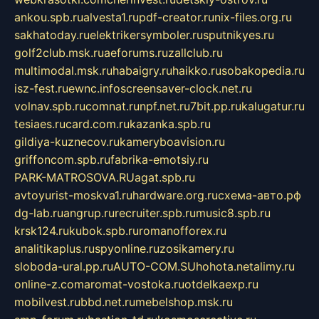
ankou.spb.ru
alvesta1.ru
pdf-creator.ru
nix-files.org.ru
sakhatoday.ru
elektrikersymboler.ru
sputnikyes.ru
golf2club.msk.ru
aeforums.ru
zallclub.ru
multimodal.msk.ru
habaigry.ru
haikko.ru
sobakopedia.ru
isz-fest.ru
ewnc.info
screensaver-clock.net.ru
volnav.spb.ru
comnat.ru
npf.net.ru
7bit.pp.ru
kalugatur.ru
tesiaes.ru
card.com.ru
kazanka.spb.ru
gildiya-kuznecov.ru
kameryboavision.ru
griffoncom.spb.ru
fabrika-emotsiy.ru
PARK-MATROSOVA.RU
agat.spb.ru
avtoyurist-moskva1.ru
hardware.org.ru
схема-авто.рф
dg-lab.ru
angrup.ru
recruiter.spb.ru
music8.spb.ru
krsk124.ru
kubok.spb.ru
romanofforex.ru
analitikaplus.ru
spyonline.ru
zosikamery.ru
sloboda-ural.pp.ru
AUTO-COM.SU
hohota.net
alimy.ru
online-z.com
aromat-vostoka.ru
otdelkaexp.ru
mobilvest.ru
bbd.net.ru
mebelshop.msk.ru