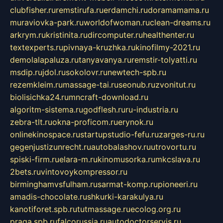
clubfisher.ru
remstirufa.ru
erdamchi.ru
doramamama.ru
muraviovka-park.ru
worldofwoman.ru
clean-dreams.ru
arkrym.ru
kristinita.ru
dircomputer.ru
healthenter.ru
textexperts.ru
pivnaya-kruzhka.ru
kinofilmy-2021.ru
demolalapaluza.ru
tanyavanya.ru
remstir-tolyatti.ru
msdip.ru
jdol.ru
sokolovr.ru
newtech-spb.ru
rezemkleim.ru
massage-tai.ru
seonub.ru
zvonitut.ru
biolisichka24.ru
mncraft-download.ru
algoritm-sistema.ru
godflesh.ru
ru-industria.ru
zebra-tlt.ru
okna-proficom.ru
erynok.ru
onlinekinospace.ru
startupstudio-fefu.ru
zarges-ru.ru
gegenjustizunrecht.ru
autobalashov.ru
utrovortu.ru
spiski-firm.ru
elara-m.ru
kinomusorka.ru
mkcslava.ru
2bets.ru
vintovoykompressor.ru
birminghamvsfulham.ru
sarmat-komp.ru
pioneeri.ru
amadis-chocolate.ru
shkurki-karakulya.ru
kanotiforet.spb.ru
tutmassage.ru
ecolog.org.ru
praga.spb.ru
falcorussia.ru
autodoctorservis.ru