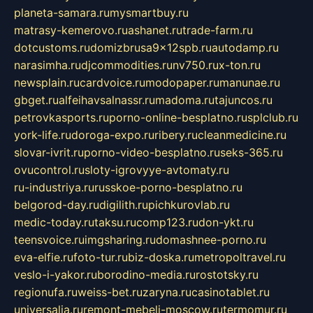
planeta-samara.ru
mysmartbuy.ru
matrasy-kemerovo.ru
ashanet.ru
trade-farm.ru
dotcustoms.ru
domizbrusa9x12spb.ru
autodamp.ru
narasimha.ru
djcommodities.ru
nv750.ru
x-ton.ru
newsplain.ru
cardvoice.ru
modopaper.ru
manunae.ru
gbget.ru
alfeihavsalnassr.ru
madoma.ru
tajuncos.ru
petrovkasports.ru
porno-online-besplatno.ru
splclub.ru
york-life.ru
doroga-expo.ru
ribery.ru
cleanmedicine.ru
slovar-ivrit.ru
porno-video-besplatno.ru
seks-365.ru
ovucontrol.ru
sloty-igrovyye-avtomaty.ru
ru-industriya.ru
russkoe-porno-besplatno.ru
belgorod-day.ru
digilith.ru
pichkurovlab.ru
medic-today.ru
taksu.ru
comp123.ru
don-ykt.ru
teensvoice.ru
imgsharing.ru
domashnee-porno.ru
eva-elfie.ru
foto-tur.ru
biz-doska.ru
metropoltravel.ru
veslo-i-yakor.ru
borodino-media.ru
rostotsky.ru
regionufa.ru
weiss-bet.ru
zaryna.ru
casinotablet.ru
universalia.ru
remont-mebeli-moscow.ru
termomur.ru