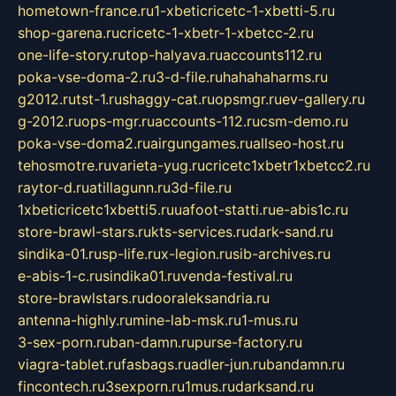
hometown-france.ru
1-xbeticricetc-1-xbetti-5.ru
shop-garena.ru
cricetc-1-xbetr-1-xbetcc-2.ru
one-life-story.ru
top-halyava.ru
accounts112.ru
poka-vse-doma-2.ru
3-d-file.ru
hahahaharms.ru
g2012.ru
tst-1.ru
shaggy-cat.ru
opsmgr.ru
ev-gallery.ru
g-2012.ru
ops-mgr.ru
accounts-112.ru
csm-demo.ru
poka-vse-doma2.ru
airgungames.ru
allseo-host.ru
tehosmotre.ru
varieta-yug.ru
cricetc1xbetr1xbetcc2.ru
raytor-d.ru
atillagunn.ru
3d-file.ru
1xbeticricetc1xbetti5.ru
uafoot-statti.ru
e-abis1c.ru
store-brawl-stars.ru
kts-services.ru
dark-sand.ru
sindika-01.ru
sp-life.ru
x-legion.ru
sib-archives.ru
e-abis-1-c.ru
sindika01.ru
venda-festival.ru
store-brawlstars.ru
dooraleksandria.ru
antenna-highly.ru
mine-lab-msk.ru
1-mus.ru
3-sex-porn.ru
ban-damn.ru
purse-factory.ru
viagra-tablet.ru
fasbags.ru
adler-jun.ru
bandamn.ru
fincontech.ru
3sexporn.ru
1mus.ru
darksand.ru