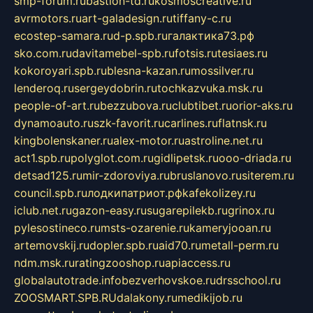
smp-forum.ru
bastion-td.ru
kosmoscreative.ru
avrmotors.ru
art-galadesign.ru
tiffany-c.ru
ecostep-samara.ru
d-p.spb.ru
галактика73.рф
sko.com.ru
davitamebel-spb.ru
fotsis.ru
tesiaes.ru
kokoroyari.spb.ru
blesna-kazan.ru
mossilver.ru
lenderoq.ru
sergeydobrin.ru
tochkazvuka.msk.ru
people-of-art.ru
bezzubova.ru
clubtibet.ru
orior-aks.ru
dynamoauto.ru
szk-favorit.ru
carlines.ru
flatnsk.ru
kingbolenskaner.ru
alex-motor.ru
astroline.net.ru
act1.spb.ru
polyglot.com.ru
gidlipetsk.ru
ooo-driada.ru
detsad125.ru
mir-zdoroviya.ru
bruslanovo.ru
siterem.ru
council.spb.ru
лодкипатриот.рф
kafekolizey.ru
iclub.net.ru
gazon-easy.ru
sugarepilekb.ru
grinox.ru
pylesostineco.ru
msts-ozarenie.ru
kameryjooan.ru
artemovskij.ru
dopler.spb.ru
aid70.ru
metall-perm.ru
ndm.msk.ru
ratingzooshop.ru
apiaccess.ru
globalautotrade.info
bezverhovskoe.ru
drsschool.ru
ZOOSMART.SPB.RU
dalakony.ru
medikijob.ru