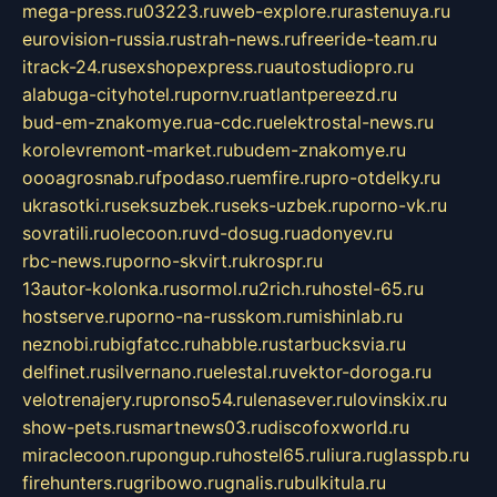
mega-press.ru
03223.ru
web-explore.ru
rastenuya.ru
eurovision-russia.ru
strah-news.ru
freeride-team.ru
itrack-24.ru
sexshopexpress.ru
autostudiopro.ru
alabuga-cityhotel.ru
pornv.ru
atlantpereezd.ru
bud-em-znakomye.ru
a-cdc.ru
elektrostal-news.ru
korolevremont-market.ru
budem-znakomye.ru
oooagrosnab.ru
fpodaso.ru
emfire.ru
pro-otdelky.ru
ukrasotki.ru
seksuzbek.ru
seks-uzbek.ru
porno-vk.ru
sovratili.ru
olecoon.ru
vd-dosug.ru
adonyev.ru
rbc-news.ru
porno-skvirt.ru
krospr.ru
13autor-kolonka.ru
sormol.ru
2rich.ru
hostel-65.ru
hostserve.ru
porno-na-russkom.ru
mishinlab.ru
neznobi.ru
bigfatcc.ru
habble.ru
starbucksvia.ru
delfinet.ru
silvernano.ru
elestal.ru
vektor-doroga.ru
velotrenajery.ru
pronso54.ru
lenasever.ru
lovinskix.ru
show-pets.ru
smartnews03.ru
discofoxworld.ru
miraclecoon.ru
pongup.ru
hostel65.ru
liura.ru
glasspb.ru
firehunters.ru
gribowo.ru
gnalis.ru
bulkitula.ru