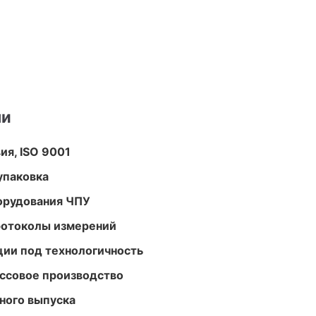
ми
ия, ISO 9001
упаковка
орудования ЧПУ
ротоколы измерений
ции под технологичность
ассовое производство
ного выпуска