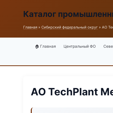
Каталог промышленн
Главная
»
Сибирский федеральный округ
» АО Te
🏠 Главная
Центральный ФО
Севе
АО TechPlant М