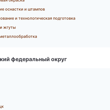
вая окраска
ие оснастки и штампов
вание и технологическая подготовка
и жгуты
и металлообработка
ский федеральный округ
цк