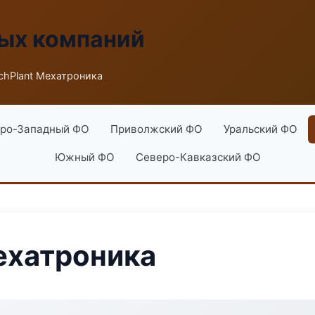
ых компаний
chPlant Мехатроника
ро-Западный ФО
Приволжский ФО
Уральский ФО
Южный ФО
Северо-Кавказский ФО
ехатроника