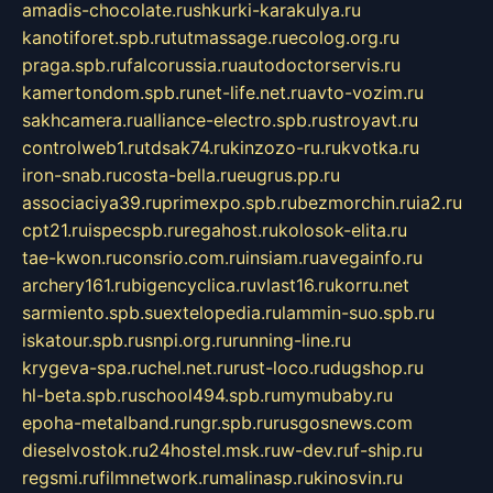
amadis-chocolate.ru
shkurki-karakulya.ru
kanotiforet.spb.ru
tutmassage.ru
ecolog.org.ru
praga.spb.ru
falcorussia.ru
autodoctorservis.ru
kamertondom.spb.ru
net-life.net.ru
avto-vozim.ru
sakhcamera.ru
alliance-electro.spb.ru
stroyavt.ru
controlweb1.ru
tdsak74.ru
kinzozo-ru.ru
kvotka.ru
iron-snab.ru
costa-bella.ru
eugrus.pp.ru
associaciya39.ru
primexpo.spb.ru
bezmorchin.ru
ia2.ru
cpt21.ru
ispecspb.ru
regahost.ru
kolosok-elita.ru
tae-kwon.ru
consrio.com.ru
insiam.ru
avegainfo.ru
archery161.ru
bigencyclica.ru
vlast16.ru
korru.net
sarmiento.spb.su
extelopedia.ru
lammin-suo.spb.ru
iskatour.spb.ru
snpi.org.ru
running-line.ru
krygeva-spa.ru
chel.net.ru
rust-loco.ru
dugshop.ru
hl-beta.spb.ru
school494.spb.ru
mymubaby.ru
epoha-metalband.ru
ngr.spb.ru
rusgosnews.com
dieselvostok.ru
24hostel.msk.ru
w-dev.ru
f-ship.ru
regsmi.ru
filmnetwork.ru
malinasp.ru
kinosvin.ru