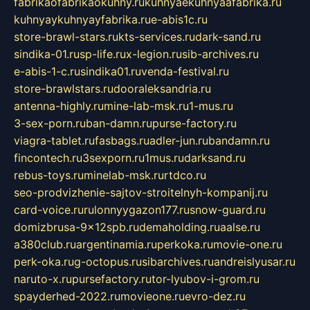
fabrikaofabrikaokuhny.ru
kuhnyaekuhnyaafabrika.ru
kuhnyaykuhnyayfabrika.ru
e-abis1c.ru
store-brawl-stars.ru
kts-services.ru
dark-sand.ru
sindika-01.ru
sp-life.ru
x-legion.ru
sib-archives.ru
e-abis-1-c.ru
sindika01.ru
venda-festival.ru
store-brawlstars.ru
dooraleksandria.ru
antenna-highly.ru
mine-lab-msk.ru
1-mus.ru
3-sex-porn.ru
ban-damn.ru
purse-factory.ru
viagra-tablet.ru
fasbags.ru
adler-jun.ru
bandamn.ru
fincontech.ru
3sexporn.ru
1mus.ru
darksand.ru
rebus-toys.ru
minelab-msk.ru
rtdco.ru
seo-prodvizhenie-sajtov-stroitelnyh-kompanij.ru
card-voice.ru
rulonnyygazon177.ru
snow-guard.ru
domizbrusa-9x12spb.ru
demaholding.ru
aalse.ru
a380club.ru
argentinamia.ru
perkoka.ru
movie-one.ru
perk-oka.ru
g-octopus.ru
sibarchives.ru
andreislyusar.ru
naruto-x.ru
pursefactory.ru
tor-lyubov-i-grom.ru
spayderhed-2022.ru
movieone.ru
evro-dez.ru