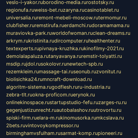
veslo-i-yakor.ru
borodino-media.ru
rostotsky.ru
regionufa.ru
weiss-bet.ru
zaryna.ru
casinotablet.ru
universalia.ru
remont-mebeli-moscow.ru
termomur.ru
clubfisher.ru
remstirufa.ru
erdamchi.ru
doramamama.ru
muraviovka-park.ru
worldofwoman.ru
clean-dreams.ru
arkrym.ru
kristinita.ru
dircomputer.ru
healthenter.ru
textexperts.ru
pivnaya-kruzhka.ru
kinofilmy-2021.ru
demolalapaluza.ru
tanyavanya.ru
remstir-tolyatti.ru
msdip.ru
jdol.ru
sokolovr.ru
newtech-spb.ru
rezemkleim.ru
massage-tai.ru
seonub.ru
zvonitut.ru
biolisichka24.ru
mncraft-download.ru
algoritm-sistema.ru
godflesh.ru
ru-industria.ru
zebra-tlt.ru
okna-proficom.ru
erynok.ru
onlinekinospace.ru
startupstudio-fefu.ru
zarges-ru.ru
gegenjustizunrecht.ru
autobalashov.ru
utrovortu.ru
spiski-firm.ru
elara-m.ru
kinomusorka.ru
mkcslava.ru
2bets.ru
vintovoykompressor.ru
birminghamvsfulham.ru
sarmat-komp.ru
pioneeri.ru