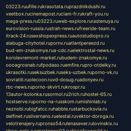
03223.ru
ufille.ru
krasotata.ru
prazdnikdushi.ru
veetbox.ru
cinemapost.ru
ciam-fr.ru
kraft-you.ru
mega-press.ru
03223.ru
web-explore.ru
rastenuya.ru
eurovision-russia.ru
strah-news.ru
freeride-team.ru
itrack-24.ru
sexshopexpress.ru
autostudiopro.ru
alabuga-cityhotel.ru
pornv.ru
atlantpereezd.ru
bud-em-znakomye.ru
a-cdc.ru
elektrostal-news.ru
korolevremont-market.ru
budem-znakomye.ru
oooagrosnab.ru
fpodaso.ru
emfire.ru
pro-otdelky.ru
ukrasotki.ru
seksuzbek.ru
seks-uzbek.ru
porno-vk.ru
sovratili.ru
olecoon.ru
vd-dosug.ru
adonyev.ru
rbc-news.ru
porno-skvirt.ru
krospr.ru
13autor-kolonka.ru
sormol.ru
2rich.ru
hostel-65.ru
hostserve.ru
porno-na-russkom.ru
mishinlab.ru
neznobi.ru
bigfatcc.ru
habble.ru
starbucksvia.ru
delfinet.ru
silvernano.ru
elestal.ru
vektor-doroga.ru
velotrenajery.ru
pronso54.ru
lenasever.ru
lovinskix.ru
show-pets.ru
smartnews03.ru
discofoxworld.ru