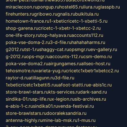
miraclecoon.ru
pongup.ru
hostel65.ru
liura.ru
glasspb.ru
firehunters.ru
gribowo.ru
gnalis.ru
bulkitula.ru
hometown-france.ru
1-xbeticricetc-1-xbetti-5.ru
shop-garena.ru
cricetc-1-xbetr-1-xbetcc-2.ru
one-life-story.ru
top-halyava.ru
accounts112.ru
poka-vse-doma-2.ru
3-d-file.ru
hahahaharms.ru
g2012.ru
tst-1.ru
shaggy-cat.ru
opsmgr.ru
ev-gallery.ru
g-2012.ru
ops-mgr.ru
accounts-112.ru
csm-demo.ru
poka-vse-doma2.ru
airgungames.ru
allseo-host.ru
tehosmotre.ru
varieta-yug.ru
cricetc1xbetr1xbetcc2.ru
raytor-d.ru
atillagunn.ru
3d-file.ru
1xbeticricetc1xbetti5.ru
uafoot-statti.ru
e-abis1c.ru
store-brawl-stars.ru
kts-services.ru
dark-sand.ru
sindika-01.ru
sp-life.ru
x-legion.ru
sib-archives.ru
e-abis-1-c.ru
sindika01.ru
venda-festival.ru
store-brawlstars.ru
dooraleksandria.ru
antenna-highly.ru
mine-lab-msk.ru
1-mus.ru