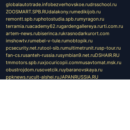
globalautotrade.info
bezverhovskoe.ru
drsschool.ru
ZOOSMART.SPB.RU
dalakony.ru
medikijob.ru
remontt.spb.ru
photostudia.spb.ru
myragon.ru
terramia.ru
academy62.ru
gardengallereya.ru
rti.com.ru
artem-news.ru
biserinca.ru
krasnodarkurort.com
imshowtv.ru
mebel-v-tule.ru
mobtopik.ru
pcsecurity.net.ru
tool-sib.ru
multimetrunit.ru
sp-tour.ru
fan-cs.ru
santeh-russia.ru
symbian9.net.ru
DSHAIR.RU
tmmotors.spb.ru
xjocuricopii.com
musavtomat.msk.ru
obustrojdom.ru
sovetcik.ru
ybaranovskaya.ru
ppknews.ru
cult-alshei.ru
JAPANRUSSIA.RU
proekciyamebel.ru
imper-finans.ru
rim.org.ru
glamourai.ru
brassminus.ru
zabor-pro.ru
ftn.pp.ru
dorogoe58.ru
laimengpacker.ru
kuzova-zapchasti.ru
sageerp.ru
taxodrom.ru
dsrazvitie.ru
hardcity.net.ru
ratinghomegames.ru
topservice25.ru
gubernyan.ru
gtglasslined.ru
ii4.ru
tssport.spb.ru
andorra24.com
blackwallstreet.ru
oboimos.ru
optim-doors.com.ru