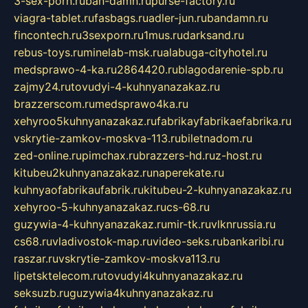
3-sex-porn.ru
ban-damn.ru
purse-factory.ru
viagra-tablet.ru
fasbags.ru
adler-jun.ru
bandamn.ru
fincontech.ru
3sexporn.ru
1mus.ru
darksand.ru
rebus-toys.ru
minelab-msk.ru
alabuga-cityhotel.ru
medsprawo-4-ka.ru
2864420.ru
blagodarenie-spb.ru
zajmy24.ru
tovudyi-4-kuhnyanazakaz.ru
brazzerscom.ru
medsprawo4ka.ru
xehyroo5kuhnyanazakaz.ru
fabrikayfabrikaefabrika.ru
vskrytie-zamkov-moskva-113.ru
biletnadom.ru
zed-online.ru
pimchax.ru
brazzers-hd.ru
z-host.ru
kitubeu2kuhnyanazakaz.ru
naperekate.ru
kuhnyaofabrikaufabrik.ru
kitubeu-2-kuhnyanazakaz.ru
xehyroo-5-kuhnyanazakaz.ru
cs-68.ru
guzywia-4-kuhnyanazakaz.ru
mir-tk.ru
vlknrussia.ru
cs68.ru
vladivostok-map.ru
video-seks.ru
bankaribi.ru
raszar.ru
vskrytie-zamkov-moskva113.ru
lipetsktelecom.ru
tovudyi4kuhnyanazakaz.ru
seksuzb.ru
guzywia4kuhnyanazakaz.ru