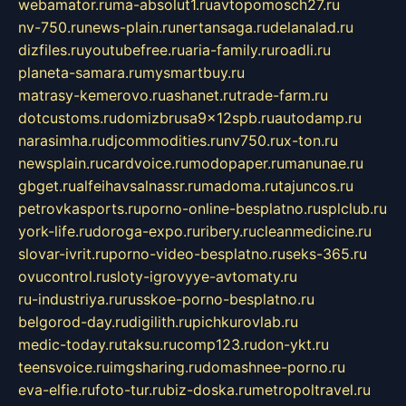
webamator.ru
ma-absolut1.ru
avtopomosch27.ru
nv-750.ru
news-plain.ru
nertansaga.ru
delanalad.ru
dizfiles.ru
youtubefree.ru
aria-family.ru
roadli.ru
planeta-samara.ru
mysmartbuy.ru
matrasy-kemerovo.ru
ashanet.ru
trade-farm.ru
dotcustoms.ru
domizbrusa9x12spb.ru
autodamp.ru
narasimha.ru
djcommodities.ru
nv750.ru
x-ton.ru
newsplain.ru
cardvoice.ru
modopaper.ru
manunae.ru
gbget.ru
alfeihavsalnassr.ru
madoma.ru
tajuncos.ru
petrovkasports.ru
porno-online-besplatno.ru
splclub.ru
york-life.ru
doroga-expo.ru
ribery.ru
cleanmedicine.ru
slovar-ivrit.ru
porno-video-besplatno.ru
seks-365.ru
ovucontrol.ru
sloty-igrovyye-avtomaty.ru
ru-industriya.ru
russkoe-porno-besplatno.ru
belgorod-day.ru
digilith.ru
pichkurovlab.ru
medic-today.ru
taksu.ru
comp123.ru
don-ykt.ru
teensvoice.ru
imgsharing.ru
domashnee-porno.ru
eva-elfie.ru
foto-tur.ru
biz-doska.ru
metropoltravel.ru