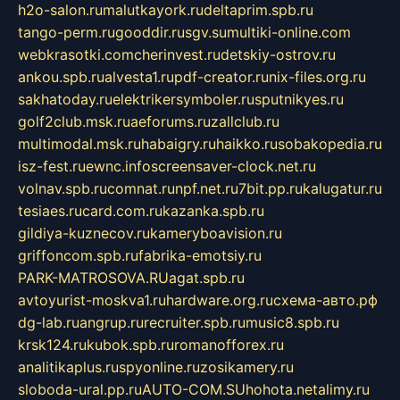
h2o-salon.ru
malutkayork.ru
deltaprim.spb.ru
tango-perm.ru
gooddir.ru
sgv.su
multiki-online.com
webkrasotki.com
cherinvest.ru
detskiy-ostrov.ru
ankou.spb.ru
alvesta1.ru
pdf-creator.ru
nix-files.org.ru
sakhatoday.ru
elektrikersymboler.ru
sputnikyes.ru
golf2club.msk.ru
aeforums.ru
zallclub.ru
multimodal.msk.ru
habaigry.ru
haikko.ru
sobakopedia.ru
isz-fest.ru
ewnc.info
screensaver-clock.net.ru
volnav.spb.ru
comnat.ru
npf.net.ru
7bit.pp.ru
kalugatur.ru
tesiaes.ru
card.com.ru
kazanka.spb.ru
gildiya-kuznecov.ru
kameryboavision.ru
griffoncom.spb.ru
fabrika-emotsiy.ru
PARK-MATROSOVA.RU
agat.spb.ru
avtoyurist-moskva1.ru
hardware.org.ru
схема-авто.рф
dg-lab.ru
angrup.ru
recruiter.spb.ru
music8.spb.ru
krsk124.ru
kubok.spb.ru
romanofforex.ru
analitikaplus.ru
spyonline.ru
zosikamery.ru
sloboda-ural.pp.ru
AUTO-COM.SU
hohota.net
alimy.ru