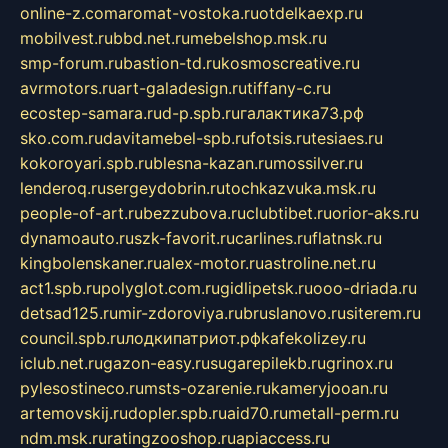
online-z.com
aromat-vostoka.ru
otdelkaexp.ru
mobilvest.ru
bbd.net.ru
mebelshop.msk.ru
smp-forum.ru
bastion-td.ru
kosmoscreative.ru
avrmotors.ru
art-galadesign.ru
tiffany-c.ru
ecostep-samara.ru
d-p.spb.ru
галактика73.рф
sko.com.ru
davitamebel-spb.ru
fotsis.ru
tesiaes.ru
kokoroyari.spb.ru
blesna-kazan.ru
mossilver.ru
lenderoq.ru
sergeydobrin.ru
tochkazvuka.msk.ru
people-of-art.ru
bezzubova.ru
clubtibet.ru
orior-aks.ru
dynamoauto.ru
szk-favorit.ru
carlines.ru
flatnsk.ru
kingbolenskaner.ru
alex-motor.ru
astroline.net.ru
act1.spb.ru
polyglot.com.ru
gidlipetsk.ru
ooo-driada.ru
detsad125.ru
mir-zdoroviya.ru
bruslanovo.ru
siterem.ru
council.spb.ru
лодкипатриот.рф
kafekolizey.ru
iclub.net.ru
gazon-easy.ru
sugarepilekb.ru
grinox.ru
pylesostineco.ru
msts-ozarenie.ru
kameryjooan.ru
artemovskij.ru
dopler.spb.ru
aid70.ru
metall-perm.ru
ndm.msk.ru
ratingzooshop.ru
apiaccess.ru