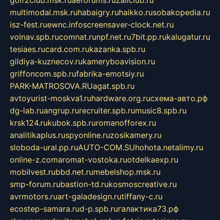
golf2club.msk.ru
aeforums.ru
zallclub.ru
multimodal.msk.ru
habaigry.ru
haikko.ru
sobakopedia.ru
isz-fest.ru
ewnc.info
screensaver-clock.net.ru
volnav.spb.ru
comnat.ru
npf.net.ru
7bit.pp.ru
kalugatur.ru
tesiaes.ru
card.com.ru
kazanka.spb.ru
gildiya-kuznecov.ru
kameryboavision.ru
griffoncom.spb.ru
fabrika-emotsiy.ru
PARK-MATROSOVA.RU
agat.spb.ru
avtoyurist-moskva1.ru
hardware.org.ru
схема-авто.рф
dg-lab.ru
angrup.ru
recruiter.spb.ru
music8.spb.ru
krsk124.ru
kubok.spb.ru
romanofforex.ru
analitikaplus.ru
spyonline.ru
zosikamery.ru
sloboda-ural.pp.ru
AUTO-COM.SU
hohota.net
alimy.ru
online-z.com
aromat-vostoka.ru
otdelkaexp.ru
mobilvest.ru
bbd.net.ru
mebelshop.msk.ru
smp-forum.ru
bastion-td.ru
kosmoscreative.ru
avrmotors.ru
art-galadesign.ru
tiffany-c.ru
ecostep-samara.ru
d-p.spb.ru
галактика73.рф