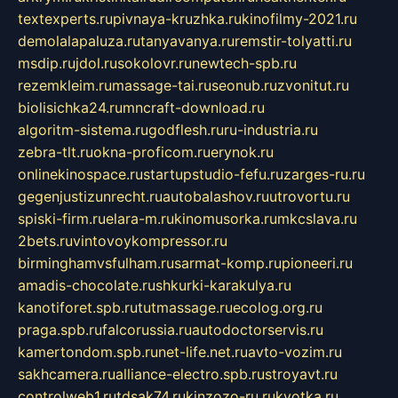
textexperts.ru
pivnaya-kruzhka.ru
kinofilmy-2021.ru
demolalapaluza.ru
tanyavanya.ru
remstir-tolyatti.ru
msdip.ru
jdol.ru
sokolovr.ru
newtech-spb.ru
rezemkleim.ru
massage-tai.ru
seonub.ru
zvonitut.ru
biolisichka24.ru
mncraft-download.ru
algoritm-sistema.ru
godflesh.ru
ru-industria.ru
zebra-tlt.ru
okna-proficom.ru
erynok.ru
onlinekinospace.ru
startupstudio-fefu.ru
zarges-ru.ru
gegenjustizunrecht.ru
autobalashov.ru
utrovortu.ru
spiski-firm.ru
elara-m.ru
kinomusorka.ru
mkcslava.ru
2bets.ru
vintovoykompressor.ru
birminghamvsfulham.ru
sarmat-komp.ru
pioneeri.ru
amadis-chocolate.ru
shkurki-karakulya.ru
kanotiforet.spb.ru
tutmassage.ru
ecolog.org.ru
praga.spb.ru
falcorussia.ru
autodoctorservis.ru
kamertondom.spb.ru
net-life.net.ru
avto-vozim.ru
sakhcamera.ru
alliance-electro.spb.ru
stroyavt.ru
controlweb1.ru
tdsak74.ru
kinzozo-ru.ru
kvotka.ru