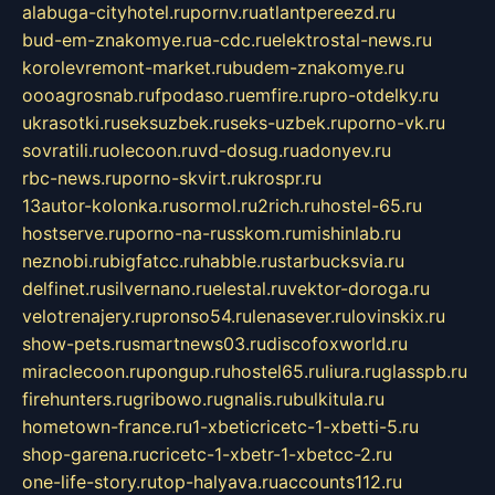
alabuga-cityhotel.ru
pornv.ru
atlantpereezd.ru
bud-em-znakomye.ru
a-cdc.ru
elektrostal-news.ru
korolevremont-market.ru
budem-znakomye.ru
oooagrosnab.ru
fpodaso.ru
emfire.ru
pro-otdelky.ru
ukrasotki.ru
seksuzbek.ru
seks-uzbek.ru
porno-vk.ru
sovratili.ru
olecoon.ru
vd-dosug.ru
adonyev.ru
rbc-news.ru
porno-skvirt.ru
krospr.ru
13autor-kolonka.ru
sormol.ru
2rich.ru
hostel-65.ru
hostserve.ru
porno-na-russkom.ru
mishinlab.ru
neznobi.ru
bigfatcc.ru
habble.ru
starbucksvia.ru
delfinet.ru
silvernano.ru
elestal.ru
vektor-doroga.ru
velotrenajery.ru
pronso54.ru
lenasever.ru
lovinskix.ru
show-pets.ru
smartnews03.ru
discofoxworld.ru
miraclecoon.ru
pongup.ru
hostel65.ru
liura.ru
glasspb.ru
firehunters.ru
gribowo.ru
gnalis.ru
bulkitula.ru
hometown-france.ru
1-xbeticricetc-1-xbetti-5.ru
shop-garena.ru
cricetc-1-xbetr-1-xbetcc-2.ru
one-life-story.ru
top-halyava.ru
accounts112.ru