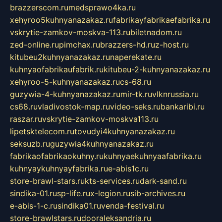
brazzerscom.ru
medsprawo4ka.ru
xehyroo5kuhnyanazakaz.ru
fabrikayfabrikaefabrika.ru
vskrytie-zamkov-moskva-113.ru
biletnadom.ru
zed-online.ru
pimchax.ru
brazzers-hd.ru
z-host.ru
kitubeu2kuhnyanazakaz.ru
naperekate.ru
kuhnyaofabrikaufabrik.ru
kitubeu-2-kuhnyanazakaz.ru
xehyroo-5-kuhnyanazakaz.ru
cs-68.ru
guzywia-4-kuhnyanazakaz.ru
mir-tk.ru
vlknrussia.ru
cs68.ru
vladivostok-map.ru
video-seks.ru
bankaribi.ru
raszar.ru
vskrytie-zamkov-moskva113.ru
lipetsktelecom.ru
tovudyi4kuhnyanazakaz.ru
seksuzb.ru
guzywia4kuhnyanazakaz.ru
fabrikaofabrikaokuhny.ru
kuhnyaekuhnyaafabrika.ru
kuhnyaykuhnyayfabrika.ru
e-abis1c.ru
store-brawl-stars.ru
kts-services.ru
dark-sand.ru
sindika-01.ru
sp-life.ru
x-legion.ru
sib-archives.ru
e-abis-1-c.ru
sindika01.ru
venda-festival.ru
store-brawlstars.ru
dooraleksandria.ru