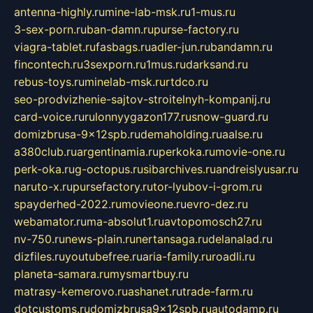
antenna-highly.ru
mine-lab-msk.ru
1-mus.ru
3-sex-porn.ru
ban-damn.ru
purse-factory.ru
viagra-tablet.ru
fasbags.ru
adler-jun.ru
bandamn.ru
fincontech.ru
3sexporn.ru
1mus.ru
darksand.ru
rebus-toys.ru
minelab-msk.ru
rtdco.ru
seo-prodvizhenie-sajtov-stroitelnyh-kompanij.ru
card-voice.ru
rulonnyygazon177.ru
snow-guard.ru
domizbrusa-9x12spb.ru
demaholding.ru
aalse.ru
a380club.ru
argentinamia.ru
perkoka.ru
movie-one.ru
perk-oka.ru
g-octopus.ru
sibarchives.ru
andreislyusar.ru
naruto-x.ru
pursefactory.ru
tor-lyubov-i-grom.ru
spayderhed-2022.ru
movieone.ru
evro-dez.ru
webamator.ru
ma-absolut1.ru
avtopomosch27.ru
nv-750.ru
news-plain.ru
nertansaga.ru
delanalad.ru
dizfiles.ru
youtubefree.ru
aria-family.ru
roadli.ru
planeta-samara.ru
mysmartbuy.ru
matrasy-kemerovo.ru
ashanet.ru
trade-farm.ru
dotcustoms.ru
domizbrusa9x12spb.ru
autodamp.ru