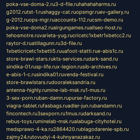
poka-vse-doma-2.ru
3-d-file.ru
hahahaharms.ru
g2012.ru
tst-1.ru
shaggy-cat.ru
opsmgr.ru
ev-gallery.ru
g-2012.ru
ops-mgr.ru
accounts-112.ru
csm-demo.ru
poka-vse-doma2.ru
airgungames.ru
allseo-host.ru
tehosmotre.ru
varieta-yug.ru
cricetc1xbetr1xbetcc2.ru
raytor-d.ru
atillagunn.ru
3d-file.ru
1xbeticricetc1xbetti5.ru
uafoot-statti.ru
e-abis1c.ru
store-brawl-stars.ru
kts-services.ru
dark-sand.ru
sindika-01.ru
sp-life.ru
x-legion.ru
sib-archives.ru
e-abis-1-c.ru
sindika01.ru
venda-festival.ru
store-brawlstars.ru
dooraleksandria.ru
antenna-highly.ru
mine-lab-msk.ru
1-mus.ru
3-sex-porn.ru
ban-damn.ru
purse-factory.ru
viagra-tablet.ru
fasbags.ru
adler-jun.ru
bandamn.ru
fincontech.ru
3sexporn.ru
1mus.ru
darksand.ru
rebus-toys.ru
minelab-msk.ru
alabuga-cityhotel.ru
medsprawo-4-ka.ru
2864420.ru
blagodarenie-spb.ru
zajmy24.ru
tovudyi-4-kuhnyanazakaz.ru