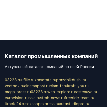
Каталог промышленных компаний
Актуальный каталог компаний по всей России
03223.ru
ufille.ru
krasotata.ru
prazdnikdushi.ru
veetbox.ru
cinemapost.ru
ciam-fr.ru
kraft-you.ru
mega-press.ru
03223.ru
web-explore.ru
rastenuya.ru
eurovision-russia.ru
strah-news.ru
freeride-team.ru
itrack-24.ru
sexshopexpress.ru
autostudiopro.ru