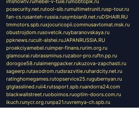
imshowtv.ru
mebel-v-tule.ru
mobtopik.ru
pcsecurity.net.ru
tool-sib.ru
multimetrunit.ru
sp-tour.ru
fan-cs.ru
santeh-russia.ru
symbian9.net.ru
DSHAIR.RU
tmmotors.spb.ru
xjocuricopii.com
musavtomat.msk.ru
obustrojdom.ru
sovetcik.ru
ybaranovskaya.ru
ppknews.ru
cult-alshei.ru
JAPANRUSSIA.RU
proekciyamebel.ru
imper-finans.ru
rim.org.ru
glamourai.ru
brassminus.ru
zabor-pro.ru
ftn.pp.ru
dorogoe58.ru
laimengpacker.ru
kuzova-zapchasti.ru
sageerp.ru
taxodrom.ru
dsrazvitie.ru
hardcity.net.ru
ratinghomegames.ru
topservice25.ru
gubernyan.ru
gtglasslined.ru
ii4.ru
tssport.spb.ru
andorra24.com
blackwallstreet.ru
oboimos.ru
optim-doors.com.ru
ikuch.ru
nycr.org.ru
npa21.ru
vremya-ch.spb.ru
desert000.ru
ivtorgi.ru
ifiori.ru
catalog-statei.ru
dcv.org.ru
spetsmaster174.ru
ipkameryhiseeu.ru
dum26.ru
ruspol.spb.ru
fr-opendp.ru
kam-solnyshko.ru
cheyenne-arapaho.ru
sevzapmetal.spb.ru