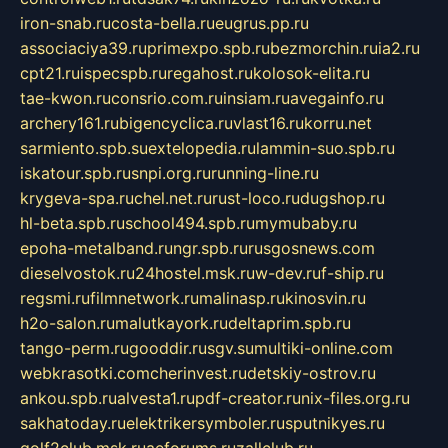
iron-snab.ru
costa-bella.ru
eugrus.pp.ru
associaciya39.ru
primexpo.spb.ru
bezmorchin.ru
ia2.ru
cpt21.ru
ispecspb.ru
regahost.ru
kolosok-elita.ru
tae-kwon.ru
consrio.com.ru
insiam.ru
avegainfo.ru
archery161.ru
bigencyclica.ru
vlast16.ru
korru.net
sarmiento.spb.su
extelopedia.ru
lammin-suo.spb.ru
iskatour.spb.ru
snpi.org.ru
running-line.ru
krygeva-spa.ru
chel.net.ru
rust-loco.ru
dugshop.ru
hl-beta.spb.ru
school494.spb.ru
mymubaby.ru
epoha-metalband.ru
ngr.spb.ru
rusgosnews.com
dieselvostok.ru
24hostel.msk.ru
w-dev.ru
f-ship.ru
regsmi.ru
filmnetwork.ru
malinasp.ru
kinosvin.ru
h2o-salon.ru
malutkayork.ru
deltaprim.spb.ru
tango-perm.ru
gooddir.ru
sgv.su
multiki-online.com
webkrasotki.com
cherinvest.ru
detskiy-ostrov.ru
ankou.spb.ru
alvesta1.ru
pdf-creator.ru
nix-files.org.ru
sakhatoday.ru
elektrikersymboler.ru
sputnikyes.ru