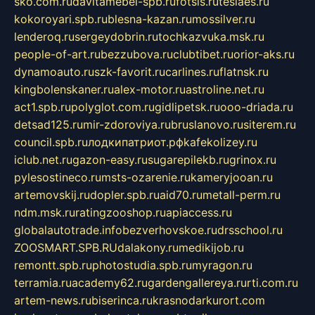
sko.com.ru
davitamebel-spb.ru
fotsis.ru
tesiaes.ru
kokoroyari.spb.ru
blesna-kazan.ru
mossilver.ru
lenderoq.ru
sergeydobrin.ru
tochkazvuka.msk.ru
people-of-art.ru
bezzubova.ru
clubtibet.ru
orior-aks.ru
dynamoauto.ru
szk-favorit.ru
carlines.ru
flatnsk.ru
kingbolenskaner.ru
alex-motor.ru
astroline.net.ru
act1.spb.ru
polyglot.com.ru
gidlipetsk.ru
ooo-driada.ru
detsad125.ru
mir-zdoroviya.ru
bruslanovo.ru
siterem.ru
council.spb.ru
лодкипатриот.рф
kafekolizey.ru
iclub.net.ru
gazon-easy.ru
sugarepilekb.ru
grinox.ru
pylesostineco.ru
msts-ozarenie.ru
kameryjooan.ru
artemovskij.ru
dopler.spb.ru
aid70.ru
metall-perm.ru
ndm.msk.ru
ratingzooshop.ru
apiaccess.ru
globalautotrade.info
bezverhovskoe.ru
drsschool.ru
ZOOSMART.SPB.RU
dalakony.ru
medikijob.ru
remontt.spb.ru
photostudia.spb.ru
myragon.ru
terramia.ru
academy62.ru
gardengallereya.ru
rti.com.ru
artem-news.ru
biserinca.ru
krasnodarkurort.com