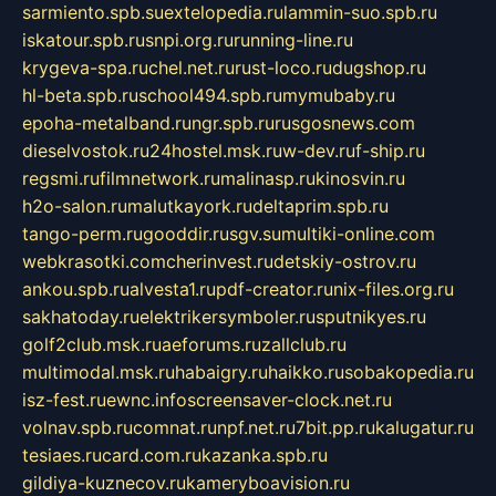
sarmiento.spb.su
extelopedia.ru
lammin-suo.spb.ru
iskatour.spb.ru
snpi.org.ru
running-line.ru
krygeva-spa.ru
chel.net.ru
rust-loco.ru
dugshop.ru
hl-beta.spb.ru
school494.spb.ru
mymubaby.ru
epoha-metalband.ru
ngr.spb.ru
rusgosnews.com
dieselvostok.ru
24hostel.msk.ru
w-dev.ru
f-ship.ru
regsmi.ru
filmnetwork.ru
malinasp.ru
kinosvin.ru
h2o-salon.ru
malutkayork.ru
deltaprim.spb.ru
tango-perm.ru
gooddir.ru
sgv.su
multiki-online.com
webkrasotki.com
cherinvest.ru
detskiy-ostrov.ru
ankou.spb.ru
alvesta1.ru
pdf-creator.ru
nix-files.org.ru
sakhatoday.ru
elektrikersymboler.ru
sputnikyes.ru
golf2club.msk.ru
aeforums.ru
zallclub.ru
multimodal.msk.ru
habaigry.ru
haikko.ru
sobakopedia.ru
isz-fest.ru
ewnc.info
screensaver-clock.net.ru
volnav.spb.ru
comnat.ru
npf.net.ru
7bit.pp.ru
kalugatur.ru
tesiaes.ru
card.com.ru
kazanka.spb.ru
gildiya-kuznecov.ru
kameryboavision.ru