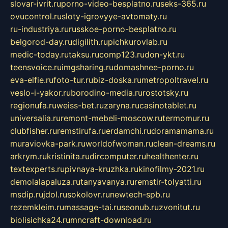
slovar-ivrit.ru
porno-video-besplatno.ru
seks-365.ru
ovucontrol.ru
sloty-igrovyye-avtomaty.ru
ru-industriya.ru
russkoe-porno-besplatno.ru
belgorod-day.ru
digilith.ru
pichkurovlab.ru
medic-today.ru
taksu.ru
comp123.ru
don-ykt.ru
teensvoice.ru
imgsharing.ru
domashnee-porno.ru
eva-elfie.ru
foto-tur.ru
biz-doska.ru
metropoltravel.ru
veslo-i-yakor.ru
borodino-media.ru
rostotsky.ru
regionufa.ru
weiss-bet.ru
zaryna.ru
casinotablet.ru
universalia.ru
remont-mebeli-moscow.ru
termomur.ru
clubfisher.ru
remstirufa.ru
erdamchi.ru
doramamama.ru
muraviovka-park.ru
worldofwoman.ru
clean-dreams.ru
arkrym.ru
kristinita.ru
dircomputer.ru
healthenter.ru
textexperts.ru
pivnaya-kruzhka.ru
kinofilmy-2021.ru
demolalapaluza.ru
tanyavanya.ru
remstir-tolyatti.ru
msdip.ru
jdol.ru
sokolovr.ru
newtech-spb.ru
rezemkleim.ru
massage-tai.ru
seonub.ru
zvonitut.ru
biolisichka24.ru
mncraft-download.ru