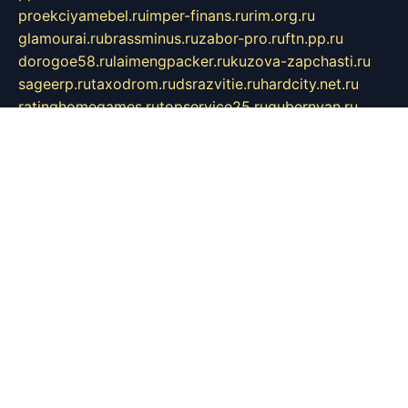
proekciyamebel.ru
imper-finans.ru
rim.org.ru
glamourai.ru
brassminus.ru
zabor-pro.ru
ftn.pp.ru
dorogoe58.ru
laimengpacker.ru
kuzova-zapchasti.ru
sageerp.ru
taxodrom.ru
dsrazvitie.ru
hardcity.net.ru
ratinghomegames.ru
topservice25.ru
gubernyan.ru
gtglasslined.ru
ii4.ru
tssport.spb.ru
andorra24.com
blackwallstreet.ru
oboimos.ru
optim-doors.com.ru
ikuch.ru
nycr.org.ru
npa21.ru
vremya-ch.spb.ru
desert000.ru
ivtorgi.ru
ifiori.ru
catalog-statei.ru
dcv.org.ru
spetsmaster174.ru
ipkameryhiseeu.ru
dum26.ru
ruspol.spb.ru
fr-opendp.ru
kam-solnyshko.ru
cheyenne-arapaho.ru
sevzapmetal.spb.ru
ted-lapidus.spb.ru
parasite-eliminator.ru
sigma-complete.ru
modernworld.ru
dama-moda.ru
eholot-group.ru
sk-nvkz.ru
DRONGOLD.RU
democratia2.ru
i-farmer.ru
mass-sport.org
jablonex.spb.ru
bookmess.ru
linkword.ru
refineua.com.ru
cs-spec.net.ru
altay-mebel.ru