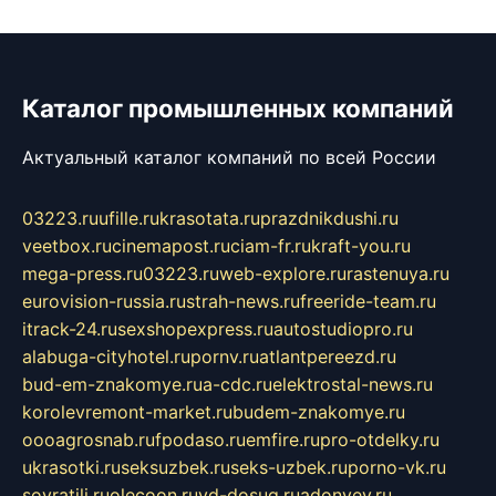
Каталог промышленных компаний
Актуальный каталог компаний по всей России
03223.ru
ufille.ru
krasotata.ru
prazdnikdushi.ru
veetbox.ru
cinemapost.ru
ciam-fr.ru
kraft-you.ru
mega-press.ru
03223.ru
web-explore.ru
rastenuya.ru
eurovision-russia.ru
strah-news.ru
freeride-team.ru
itrack-24.ru
sexshopexpress.ru
autostudiopro.ru
alabuga-cityhotel.ru
pornv.ru
atlantpereezd.ru
bud-em-znakomye.ru
a-cdc.ru
elektrostal-news.ru
korolevremont-market.ru
budem-znakomye.ru
oooagrosnab.ru
fpodaso.ru
emfire.ru
pro-otdelky.ru
ukrasotki.ru
seksuzbek.ru
seks-uzbek.ru
porno-vk.ru
sovratili.ru
olecoon.ru
vd-dosug.ru
adonyev.ru