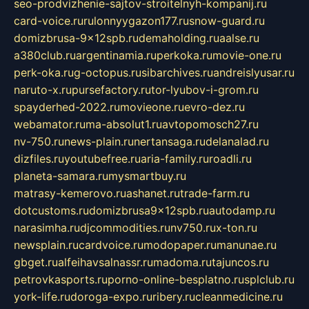
seo-prodvizhenie-sajtov-stroitelnyh-kompanij.ru
card-voice.ru
rulonnyygazon177.ru
snow-guard.ru
domizbrusa-9x12spb.ru
demaholding.ru
aalse.ru
a380club.ru
argentinamia.ru
perkoka.ru
movie-one.ru
perk-oka.ru
g-octopus.ru
sibarchives.ru
andreislyusar.ru
naruto-x.ru
pursefactory.ru
tor-lyubov-i-grom.ru
spayderhed-2022.ru
movieone.ru
evro-dez.ru
webamator.ru
ma-absolut1.ru
avtopomosch27.ru
nv-750.ru
news-plain.ru
nertansaga.ru
delanalad.ru
dizfiles.ru
youtubefree.ru
aria-family.ru
roadli.ru
planeta-samara.ru
mysmartbuy.ru
matrasy-kemerovo.ru
ashanet.ru
trade-farm.ru
dotcustoms.ru
domizbrusa9x12spb.ru
autodamp.ru
narasimha.ru
djcommodities.ru
nv750.ru
x-ton.ru
newsplain.ru
cardvoice.ru
modopaper.ru
manunae.ru
gbget.ru
alfeihavsalnassr.ru
madoma.ru
tajuncos.ru
petrovkasports.ru
porno-online-besplatno.ru
splclub.ru
york-life.ru
doroga-expo.ru
ribery.ru
cleanmedicine.ru