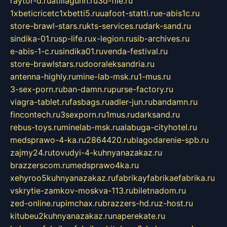
raytor-d.ru
atillagunn.ru
3d-file.ru
1xbeticricetc1xbetti5.ru
uafoot-statti.ru
e-abis1c.ru
store-brawl-stars.ru
kts-services.ru
dark-sand.ru
sindika-01.ru
sp-life.ru
x-legion.ru
sib-archives.ru
e-abis-1-c.ru
sindika01.ru
venda-festival.ru
store-brawlstars.ru
dooraleksandria.ru
antenna-highly.ru
mine-lab-msk.ru
1-mus.ru
3-sex-porn.ru
ban-damn.ru
purse-factory.ru
viagra-tablet.ru
fasbags.ru
adler-jun.ru
bandamn.ru
fincontech.ru
3sexporn.ru
1mus.ru
darksand.ru
rebus-toys.ru
minelab-msk.ru
alabuga-cityhotel.ru
medsprawo-4-ka.ru
2864420.ru
blagodarenie-spb.ru
zajmy24.ru
tovudyi-4-kuhnyanazakaz.ru
brazzerscom.ru
medsprawo4ka.ru
xehyroo5kuhnyanazakaz.ru
fabrikayfabrikaefabrika.ru
vskrytie-zamkov-moskva-113.ru
biletnadom.ru
zed-online.ru
pimchax.ru
brazzers-hd.ru
z-host.ru
kitubeu2kuhnyanazakaz.ru
naperekate.ru