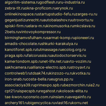
algoritm-sistema.ru
godflesh.ru
ru-industria.ru
zebra-tlt.ru
okna-proficom.ru
erynok.ru
onlinekinospace.ru
startupstudio-fefu.ru
zarges-ru.ru
gegenjustizunrecht.ru
autobalashov.ru
utrovortu.ru
spiski-firm.ru
elara-m.ru
kinomusorka.ru
mkcslava.ru
2bets.ru
vintovoykompressor.ru
birminghamvsfulham.ru
sarmat-komp.ru
pioneeri.ru
amadis-chocolate.ru
shkurki-karakulya.ru
kanotiforet.spb.ru
tutmassage.ru
ecolog.org.ru
praga.spb.ru
falcorussia.ru
autodoctorservis.ru
kamertondom.spb.ru
net-life.net.ru
avto-vozim.ru
sakhcamera.ru
alliance-electro.spb.ru
stroyavt.ru
controlweb1.ru
tdsak74.ru
kinzozo-ru.ru
kvotka.ru
iron-snab.ru
costa-bella.ru
eugrus.pp.ru
associaciya39.ru
primexpo.spb.ru
bezmorchin.ru
ia2.ru
cpt21.ru
ispecspb.ru
regahost.ru
kolosok-elita.ru
tae-kwon.ru
consrio.com.ru
insiam.ru
avegainfo.ru
archery161.ru
bigencyclica.ru
vlast16.ru
korru.net