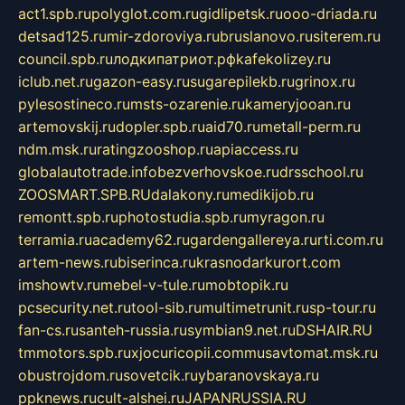
act1.spb.ru
polyglot.com.ru
gidlipetsk.ru
ooo-driada.ru
detsad125.ru
mir-zdoroviya.ru
bruslanovo.ru
siterem.ru
council.spb.ru
лодкипатриот.рф
kafekolizey.ru
iclub.net.ru
gazon-easy.ru
sugarepilekb.ru
grinox.ru
pylesostineco.ru
msts-ozarenie.ru
kameryjooan.ru
artemovskij.ru
dopler.spb.ru
aid70.ru
metall-perm.ru
ndm.msk.ru
ratingzooshop.ru
apiaccess.ru
globalautotrade.info
bezverhovskoe.ru
drsschool.ru
ZOOSMART.SPB.RU
dalakony.ru
medikijob.ru
remontt.spb.ru
photostudia.spb.ru
myragon.ru
terramia.ru
academy62.ru
gardengallereya.ru
rti.com.ru
artem-news.ru
biserinca.ru
krasnodarkurort.com
imshowtv.ru
mebel-v-tule.ru
mobtopik.ru
pcsecurity.net.ru
tool-sib.ru
multimetrunit.ru
sp-tour.ru
fan-cs.ru
santeh-russia.ru
symbian9.net.ru
DSHAIR.RU
tmmotors.spb.ru
xjocuricopii.com
musavtomat.msk.ru
obustrojdom.ru
sovetcik.ru
ybaranovskaya.ru
ppknews.ru
cult-alshei.ru
JAPANRUSSIA.RU