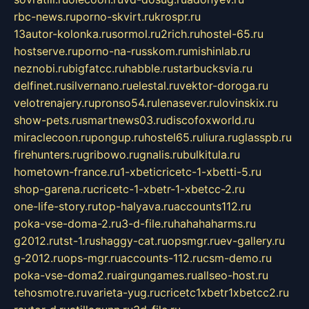
rbc-news.ru
porno-skvirt.ru
krospr.ru
13autor-kolonka.ru
sormol.ru
2rich.ru
hostel-65.ru
hostserve.ru
porno-na-russkom.ru
mishinlab.ru
neznobi.ru
bigfatcc.ru
habble.ru
starbucksvia.ru
delfinet.ru
silvernano.ru
elestal.ru
vektor-doroga.ru
velotrenajery.ru
pronso54.ru
lenasever.ru
lovinskix.ru
show-pets.ru
smartnews03.ru
discofoxworld.ru
miraclecoon.ru
pongup.ru
hostel65.ru
liura.ru
glasspb.ru
firehunters.ru
gribowo.ru
gnalis.ru
bulkitula.ru
hometown-france.ru
1-xbeticricetc-1-xbetti-5.ru
shop-garena.ru
cricetc-1-xbetr-1-xbetcc-2.ru
one-life-story.ru
top-halyava.ru
accounts112.ru
poka-vse-doma-2.ru
3-d-file.ru
hahahaharms.ru
g2012.ru
tst-1.ru
shaggy-cat.ru
opsmgr.ru
ev-gallery.ru
g-2012.ru
ops-mgr.ru
accounts-112.ru
csm-demo.ru
poka-vse-doma2.ru
airgungames.ru
allseo-host.ru
tehosmotre.ru
varieta-yug.ru
cricetc1xbetr1xbetcc2.ru