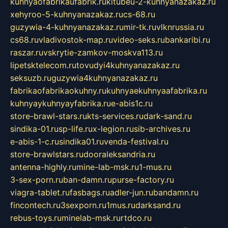
kuhnyaofabrikaufabrik.ru
kitubeu-2-kuhnyanazakaz.ru
xehyroo-5-kuhnyanazakaz.ru
cs-68.ru
guzywia-4-kuhnyanazakaz.ru
mir-tk.ru
vlknrussia.ru
cs68.ru
vladivostok-map.ru
video-seks.ru
bankaribi.ru
raszar.ru
vskrytie-zamkov-moskva113.ru
lipetsktelecom.ru
tovudyi4kuhnyanazakaz.ru
seksuzb.ru
guzywia4kuhnyanazakaz.ru
fabrikaofabrikaokuhny.ru
kuhnyaekuhnyaafabrika.ru
kuhnyaykuhnyayfabrika.ru
e-abis1c.ru
store-brawl-stars.ru
kts-services.ru
dark-sand.ru
sindika-01.ru
sp-life.ru
x-legion.ru
sib-archives.ru
e-abis-1-c.ru
sindika01.ru
venda-festival.ru
store-brawlstars.ru
dooraleksandria.ru
antenna-highly.ru
mine-lab-msk.ru
1-mus.ru
3-sex-porn.ru
ban-damn.ru
purse-factory.ru
viagra-tablet.ru
fasbags.ru
adler-jun.ru
bandamn.ru
fincontech.ru
3sexporn.ru
1mus.ru
darksand.ru
rebus-toys.ru
minelab-msk.ru
rtdco.ru