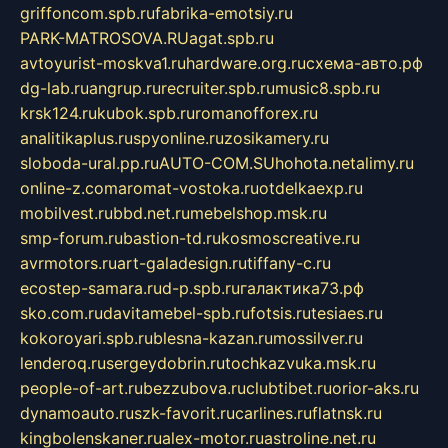
griffoncom.spb.ru
fabrika-emotsiy.ru
PARK-MATROSOVA.RU
agat.spb.ru
avtoyurist-moskva1.ru
hardware.org.ru
схема-авто.рф
dg-lab.ru
angrup.ru
recruiter.spb.ru
music8.spb.ru
krsk124.ru
kubok.spb.ru
romanofforex.ru
analitikaplus.ru
spyonline.ru
zosikamery.ru
sloboda-ural.pp.ru
AUTO-COM.SU
hohota.net
alimy.ru
online-z.com
aromat-vostoka.ru
otdelkaexp.ru
mobilvest.ru
bbd.net.ru
mebelshop.msk.ru
smp-forum.ru
bastion-td.ru
kosmoscreative.ru
avrmotors.ru
art-galadesign.ru
tiffany-c.ru
ecostep-samara.ru
d-p.spb.ru
галактика73.рф
sko.com.ru
davitamebel-spb.ru
fotsis.ru
tesiaes.ru
kokoroyari.spb.ru
blesna-kazan.ru
mossilver.ru
lenderoq.ru
sergeydobrin.ru
tochkazvuka.msk.ru
people-of-art.ru
bezzubova.ru
clubtibet.ru
orior-aks.ru
dynamoauto.ru
szk-favorit.ru
carlines.ru
flatnsk.ru
kingbolenskaner.ru
alex-motor.ru
astroline.net.ru