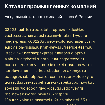
Каталог промышленных компаний
Актуальный каталог компаний по всей России
03223.ru
ufille.ru
krasotata.ru
prazdnikdushi.ru
veetbox.ru
cinemapost.ru
ciam-fr.ru
kraft-you.ru
mega-press.ru
03223.ru
web-explore.ru
rastenuya.ru
eurovision-russia.ru
strah-news.ru
freeride-team.ru
itrack-24.ru
sexshopexpress.ru
autostudiopro.ru
alabuga-cityhotel.ru
pornv.ru
atlantpereezd.ru
bud-em-znakomye.ru
a-cdc.ru
elektrostal-news.ru
korolevremont-market.ru
budem-znakomye.ru
oooagrosnab.ru
fpodaso.ru
emfire.ru
pro-otdelky.ru
ukrasotki.ru
seksuzbek.ru
seks-uzbek.ru
porno-vk.ru
sovratili.ru
olecoon.ru
vd-dosug.ru
adonyev.ru
rbc-news.ru
porno-skvirt.ru
krospr.ru
13autor-kolonka.ru
sormol.ru
2rich.ru
hostel-65.ru