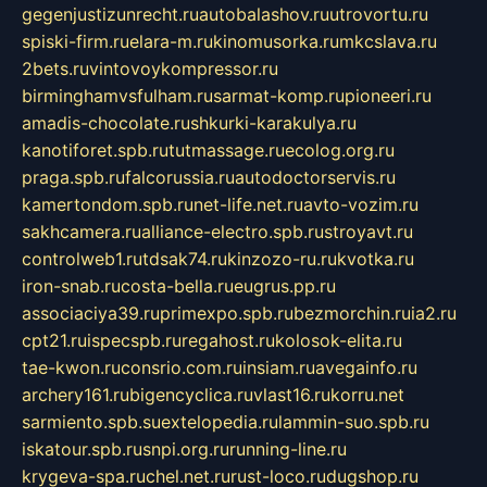
gegenjustizunrecht.ru
autobalashov.ru
utrovortu.ru
spiski-firm.ru
elara-m.ru
kinomusorka.ru
mkcslava.ru
2bets.ru
vintovoykompressor.ru
birminghamvsfulham.ru
sarmat-komp.ru
pioneeri.ru
amadis-chocolate.ru
shkurki-karakulya.ru
kanotiforet.spb.ru
tutmassage.ru
ecolog.org.ru
praga.spb.ru
falcorussia.ru
autodoctorservis.ru
kamertondom.spb.ru
net-life.net.ru
avto-vozim.ru
sakhcamera.ru
alliance-electro.spb.ru
stroyavt.ru
controlweb1.ru
tdsak74.ru
kinzozo-ru.ru
kvotka.ru
iron-snab.ru
costa-bella.ru
eugrus.pp.ru
associaciya39.ru
primexpo.spb.ru
bezmorchin.ru
ia2.ru
cpt21.ru
ispecspb.ru
regahost.ru
kolosok-elita.ru
tae-kwon.ru
consrio.com.ru
insiam.ru
avegainfo.ru
archery161.ru
bigencyclica.ru
vlast16.ru
korru.net
sarmiento.spb.su
extelopedia.ru
lammin-suo.spb.ru
iskatour.spb.ru
snpi.org.ru
running-line.ru
krygeva-spa.ru
chel.net.ru
rust-loco.ru
dugshop.ru