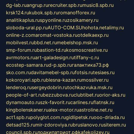
dg-lab.ru
angrup.ru
recruiter.spb.ru
music8.spb.ru
krsk124.ru
kubok.spb.ru
romanofforex.ru
analitikaplus.ru
spyonline.ru
zosikamery.ru
sloboda-ural.pp.ru
AUTO-COM.SU
hohota.net
alimy.ru
online-z.com
aromat-vostoka.ru
otdelkaexp.ru
mobilvest.ru
bbd.net.ru
mebelshop.msk.ru
smp-forum.ru
bastion-td.ru
kosmoscreative.ru
avrmotors.ru
art-galadesign.ru
tiffany-c.ru
ecostep-samara.ru
d-p.spb.ru
галактика73.рф
sko.com.ru
davitamebel-spb.ru
fotsis.ru
tesiaes.ru
kokoroyari.spb.ru
blesna-kazan.ru
mossilver.ru
lenderoq.ru
sergeydobrin.ru
tochkazvuka.msk.ru
people-of-art.ru
bezzubova.ru
clubtibet.ru
orior-aks.ru
dynamoauto.ru
szk-favorit.ru
carlines.ru
flatnsk.ru
kingbolenskaner.ru
alex-motor.ru
astroline.net.ru
act1.spb.ru
polyglot.com.ru
gidlipetsk.ru
ooo-driada.ru
detsad125.ru
mir-zdoroviya.ru
bruslanovo.ru
siterem.ru
council.spb.ru
лодкипатриот.рф
kafekolizey.ru