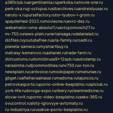
a380club.ru
argentinamia.ru
perkoka.ru
movie-one.ru
perk-oka.ru
g-octopus.ru
sibarchives.ru
andreislyusar.ru
naruto-x.ru
pursefactory.ru
tor-lyubov-i-grom.ru
spayderhed-2022.ru
movieone.ru
evro-dez.ru
webamator.ru
ma-absolut1.ru
avtopomosch27.ru
nv-750.ru
news-plain.ru
nertansaga.ru
delanalad.ru
dizfiles.ru
youtubefree.ru
aria-family.ru
roadli.ru
planeta-samara.ru
mysmartbuy.ru
matrasy-kemerovo.ru
ashanet.ru
trade-farm.ru
dotcustoms.ru
domizbrusa9x12spb.ru
autodamp.ru
narasimha.ru
djcommodities.ru
nv750.ru
x-ton.ru
newsplain.ru
cardvoice.ru
modopaper.ru
manunae.ru
gbget.ru
alfeihavsalnassr.ru
madoma.ru
tajuncos.ru
petrovkasports.ru
porno-online-besplatno.ru
splclub.ru
york-life.ru
doroga-expo.ru
ribery.ru
cleanmedicine.ru
slovar-ivrit.ru
porno-video-besplatno.ru
seks-365.ru
ovucontrol.ru
sloty-igrovyye-avtomaty.ru
ru-industriya.ru
russkoe-porno-besplatno.ru