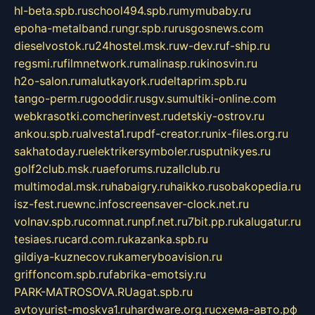
hl-beta.spb.ru
school494.spb.ru
mymubaby.ru
epoha-metalband.ru
ngr.spb.ru
rusgosnews.com
dieselvostok.ru
24hostel.msk.ru
w-dev.ru
f-ship.ru
regsmi.ru
filmnetwork.ru
malinasp.ru
kinosvin.ru
h2o-salon.ru
malutkayork.ru
deltaprim.spb.ru
tango-perm.ru
gooddir.ru
sgv.su
multiki-online.com
webkrasotki.com
cherinvest.ru
detskiy-ostrov.ru
ankou.spb.ru
alvesta1.ru
pdf-creator.ru
nix-files.org.ru
sakhatoday.ru
elektrikersymboler.ru
sputnikyes.ru
golf2club.msk.ru
aeforums.ru
zallclub.ru
multimodal.msk.ru
habaigry.ru
haikko.ru
sobakopedia.ru
isz-fest.ru
ewnc.info
screensaver-clock.net.ru
volnav.spb.ru
comnat.ru
npf.net.ru
7bit.pp.ru
kalugatur.ru
tesiaes.ru
card.com.ru
kazanka.spb.ru
gildiya-kuznecov.ru
kameryboavision.ru
griffoncom.spb.ru
fabrika-emotsiy.ru
PARK-MATROSOVA.RU
agat.spb.ru
avtoyurist-moskva1.ru
hardware.org.ru
схема-авто.рф