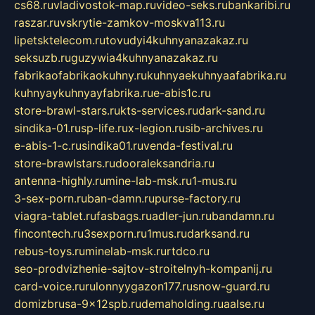
cs68.ru
vladivostok-map.ru
video-seks.ru
bankaribi.ru
raszar.ru
vskrytie-zamkov-moskva113.ru
lipetsktelecom.ru
tovudyi4kuhnyanazakaz.ru
seksuzb.ru
guzywia4kuhnyanazakaz.ru
fabrikaofabrikaokuhny.ru
kuhnyaekuhnyaafabrika.ru
kuhnyaykuhnyayfabrika.ru
e-abis1c.ru
store-brawl-stars.ru
kts-services.ru
dark-sand.ru
sindika-01.ru
sp-life.ru
x-legion.ru
sib-archives.ru
e-abis-1-c.ru
sindika01.ru
venda-festival.ru
store-brawlstars.ru
dooraleksandria.ru
antenna-highly.ru
mine-lab-msk.ru
1-mus.ru
3-sex-porn.ru
ban-damn.ru
purse-factory.ru
viagra-tablet.ru
fasbags.ru
adler-jun.ru
bandamn.ru
fincontech.ru
3sexporn.ru
1mus.ru
darksand.ru
rebus-toys.ru
minelab-msk.ru
rtdco.ru
seo-prodvizhenie-sajtov-stroitelnyh-kompanij.ru
card-voice.ru
rulonnyygazon177.ru
snow-guard.ru
domizbrusa-9x12spb.ru
demaholding.ru
aalse.ru