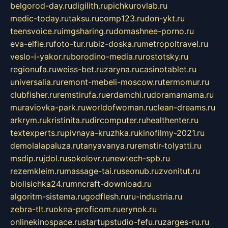
belgorod-day.ru
digilith.ru
pichkurovlab.ru
medic-today.ru
taksu.ru
comp123.ru
don-ykt.ru
teensvoice.ru
imgsharing.ru
domashnee-porno.ru
eva-elfie.ru
foto-tur.ru
biz-doska.ru
metropoltravel.ru
veslo-i-yakor.ru
borodino-media.ru
rostotsky.ru
regionufa.ru
weiss-bet.ru
zaryna.ru
casinotablet.ru
universalia.ru
remont-mebeli-moscow.ru
termomur.ru
clubfisher.ru
remstirufa.ru
erdamchi.ru
doramamama.ru
muraviovka-park.ru
worldofwoman.ru
clean-dreams.ru
arkrym.ru
kristinita.ru
dircomputer.ru
healthenter.ru
textexperts.ru
pivnaya-kruzhka.ru
kinofilmy-2021.ru
demolalapaluza.ru
tanyavanya.ru
remstir-tolyatti.ru
msdip.ru
jdol.ru
sokolovr.ru
newtech-spb.ru
rezemkleim.ru
massage-tai.ru
seonub.ru
zvonitut.ru
biolisichka24.ru
mncraft-download.ru
algoritm-sistema.ru
godflesh.ru
ru-industria.ru
zebra-tlt.ru
okna-proficom.ru
erynok.ru
onlinekinospace.ru
startupstudio-fefu.ru
zarges-ru.ru