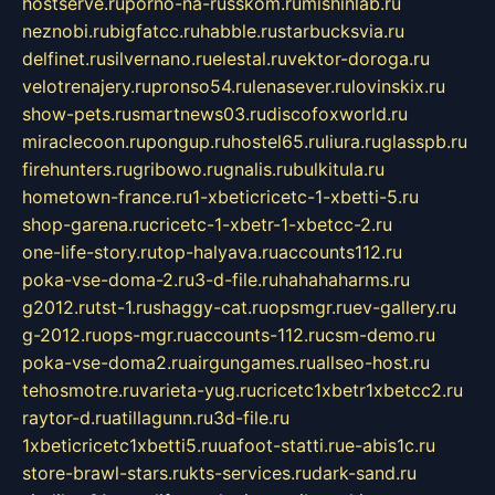
hostserve.ru
porno-na-russkom.ru
mishinlab.ru
neznobi.ru
bigfatcc.ru
habble.ru
starbucksvia.ru
delfinet.ru
silvernano.ru
elestal.ru
vektor-doroga.ru
velotrenajery.ru
pronso54.ru
lenasever.ru
lovinskix.ru
show-pets.ru
smartnews03.ru
discofoxworld.ru
miraclecoon.ru
pongup.ru
hostel65.ru
liura.ru
glasspb.ru
firehunters.ru
gribowo.ru
gnalis.ru
bulkitula.ru
hometown-france.ru
1-xbeticricetc-1-xbetti-5.ru
shop-garena.ru
cricetc-1-xbetr-1-xbetcc-2.ru
one-life-story.ru
top-halyava.ru
accounts112.ru
poka-vse-doma-2.ru
3-d-file.ru
hahahaharms.ru
g2012.ru
tst-1.ru
shaggy-cat.ru
opsmgr.ru
ev-gallery.ru
g-2012.ru
ops-mgr.ru
accounts-112.ru
csm-demo.ru
poka-vse-doma2.ru
airgungames.ru
allseo-host.ru
tehosmotre.ru
varieta-yug.ru
cricetc1xbetr1xbetcc2.ru
raytor-d.ru
atillagunn.ru
3d-file.ru
1xbeticricetc1xbetti5.ru
uafoot-statti.ru
e-abis1c.ru
store-brawl-stars.ru
kts-services.ru
dark-sand.ru