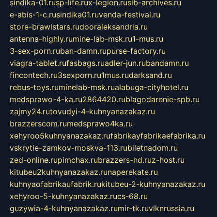
sindika-01.ru
sp-life.ru
x-legion.ru
sib-archives.ru
e-abis-1-c.ru
sindika01.ru
venda-festival.ru
store-brawlstars.ru
dooraleksandria.ru
antenna-highly.ru
mine-lab-msk.ru
1-mus.ru
3-sex-porn.ru
ban-damn.ru
purse-factory.ru
viagra-tablet.ru
fasbags.ru
adler-jun.ru
bandamn.ru
fincontech.ru
3sexporn.ru
1mus.ru
darksand.ru
rebus-toys.ru
minelab-msk.ru
alabuga-cityhotel.ru
medsprawo-4-ka.ru
2864420.ru
blagodarenie-spb.ru
zajmy24.ru
tovudyi-4-kuhnyanazakaz.ru
brazzerscom.ru
medsprawo4ka.ru
xehyroo5kuhnyanazakaz.ru
fabrikayfabrikaefabrika.ru
vskrytie-zamkov-moskva-113.ru
biletnadom.ru
zed-online.ru
pimchax.ru
brazzers-hd.ru
z-host.ru
kitubeu2kuhnyanazakaz.ru
naperekate.ru
kuhnyaofabrikaufabrik.ru
kitubeu-2-kuhnyanazakaz.ru
xehyroo-5-kuhnyanazakaz.ru
cs-68.ru
guzywia-4-kuhnyanazakaz.ru
mir-tk.ru
vlknrussia.ru