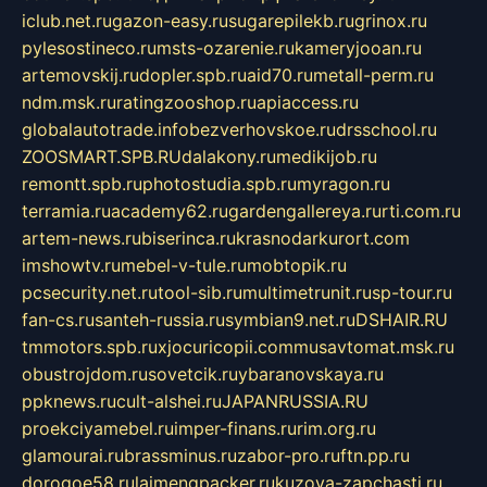
iclub.net.ru
gazon-easy.ru
sugarepilekb.ru
grinox.ru
pylesostineco.ru
msts-ozarenie.ru
kameryjooan.ru
artemovskij.ru
dopler.spb.ru
aid70.ru
metall-perm.ru
ndm.msk.ru
ratingzooshop.ru
apiaccess.ru
globalautotrade.info
bezverhovskoe.ru
drsschool.ru
ZOOSMART.SPB.RU
dalakony.ru
medikijob.ru
remontt.spb.ru
photostudia.spb.ru
myragon.ru
terramia.ru
academy62.ru
gardengallereya.ru
rti.com.ru
artem-news.ru
biserinca.ru
krasnodarkurort.com
imshowtv.ru
mebel-v-tule.ru
mobtopik.ru
pcsecurity.net.ru
tool-sib.ru
multimetrunit.ru
sp-tour.ru
fan-cs.ru
santeh-russia.ru
symbian9.net.ru
DSHAIR.RU
tmmotors.spb.ru
xjocuricopii.com
musavtomat.msk.ru
obustrojdom.ru
sovetcik.ru
ybaranovskaya.ru
ppknews.ru
cult-alshei.ru
JAPANRUSSIA.RU
proekciyamebel.ru
imper-finans.ru
rim.org.ru
glamourai.ru
brassminus.ru
zabor-pro.ru
ftn.pp.ru
dorogoe58.ru
laimengpacker.ru
kuzova-zapchasti.ru