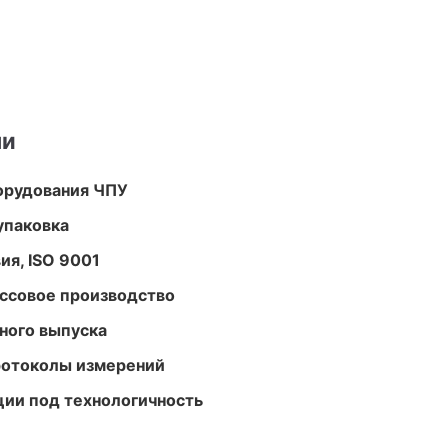
ми
орудования ЧПУ
упаковка
ия, ISO 9001
ассовое производство
ного выпуска
ротоколы измерений
ции под технологичность