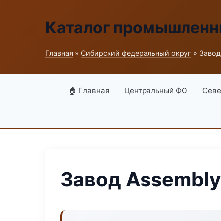
Каталог промышленн
Главная
»
Сибирский федеральный округ
» Завод
🏠 Главная
Центральный ФО
Севе
Завод Assembly