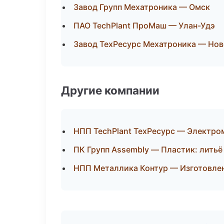
Завод Групп Мехатроника — Омск
ПАО TechPlant ПроМаш — Улан-Удэ
Завод ТехРесурс Мехатроника — Но
Другие компании
НПП TechPlant ТехРесурс — Электро
ПК Групп Assembly — Пластик: литьё
НПП Металлика Контур — Изготовлен