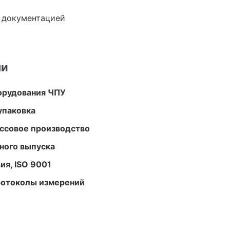
е документацией
ми
орудования ЧПУ
упаковка
ассовое производство
ного выпуска
ия, ISO 9001
ротоколы измерений