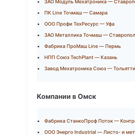
ЗАО Модуль Мехатроника — Ставроп
ПК Line Точмаш — Самара
ООО Профи ТехРесурс — Уфа
ЗАО Металлика Точмаш — Ставропо
Фабрика ПроМаш Line — Пермь
НПП Союз TechPlant — Казань
Завод Мехатроника Союз — Тольятт
Компании в Омск
Фабрика СтанкоПроф Поток — Контр
ООО Энерго Industrial — Листо- и м