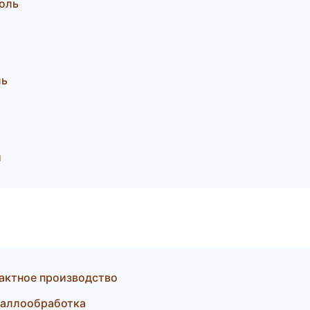
оль
ль
и
актное производство
еталлообработка