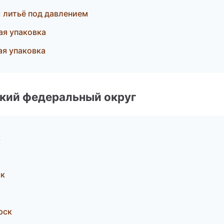
 литьё под давлением
я упаковка
я упаковка
ский федеральный округ
к
ск
рск