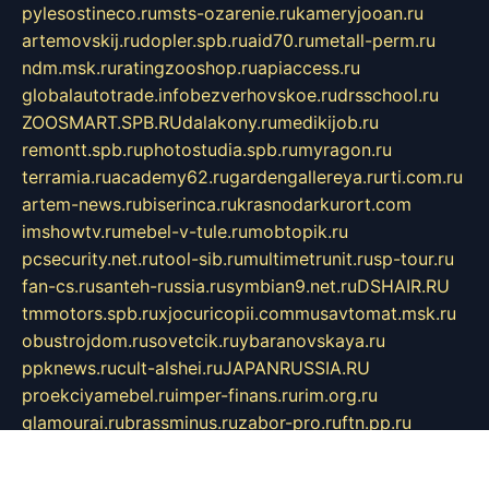
pylesostineco.ru
msts-ozarenie.ru
kameryjooan.ru
artemovskij.ru
dopler.spb.ru
aid70.ru
metall-perm.ru
ndm.msk.ru
ratingzooshop.ru
apiaccess.ru
globalautotrade.info
bezverhovskoe.ru
drsschool.ru
ZOOSMART.SPB.RU
dalakony.ru
medikijob.ru
remontt.spb.ru
photostudia.spb.ru
myragon.ru
terramia.ru
academy62.ru
gardengallereya.ru
rti.com.ru
artem-news.ru
biserinca.ru
krasnodarkurort.com
imshowtv.ru
mebel-v-tule.ru
mobtopik.ru
pcsecurity.net.ru
tool-sib.ru
multimetrunit.ru
sp-tour.ru
fan-cs.ru
santeh-russia.ru
symbian9.net.ru
DSHAIR.RU
tmmotors.spb.ru
xjocuricopii.com
musavtomat.msk.ru
obustrojdom.ru
sovetcik.ru
ybaranovskaya.ru
ppknews.ru
cult-alshei.ru
JAPANRUSSIA.RU
proekciyamebel.ru
imper-finans.ru
rim.org.ru
glamourai.ru
brassminus.ru
zabor-pro.ru
ftn.pp.ru
dorogoe58.ru
laimengpacker.ru
kuzova-zapchasti.ru
sageerp.ru
taxodrom.ru
dsrazvitie.ru
hardcity.net.ru