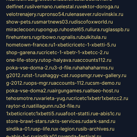
delfinet.ru
silvernano.ru
elestal.ru
vektor-doroga.ru
velotrenajery.ru
pronso54.ru
lenasever.ru
lovinskix.ru
show-pets.ru
smartnews03.ru
discofoxworld.ru
miraclecoon.ru
pongup.ru
hostel65.ru
liura.ru
glasspb.ru
firehunters.ru
gribowo.ru
gnalis.ru
bulkitula.ru
hometown-france.ru
1-xbeticricetc-1-xbetti-5.ru
shop-garena.ru
cricetc-1-xbetr-1-xbetcc-2.ru
one-life-story.ru
top-halyava.ru
accounts112.ru
poka-vse-doma-2.ru
3-d-file.ru
hahahaharms.ru
g2012.ru
tst-1.ru
shaggy-cat.ru
opsmgr.ru
ev-gallery.ru
g-2012.ru
ops-mgr.ru
accounts-112.ru
csm-demo.ru
poka-vse-doma2.ru
airgungames.ru
allseo-host.ru
tehosmotre.ru
varieta-yug.ru
cricetc1xbetr1xbetcc2.ru
raytor-d.ru
atillagunn.ru
3d-file.ru
1xbeticricetc1xbetti5.ru
uafoot-statti.ru
e-abis1c.ru
store-brawl-stars.ru
kts-services.ru
dark-sand.ru
sindika-01.ru
sp-life.ru
x-legion.ru
sib-archives.ru
e-abis-1-c.ru
sindika01.ru
venda-festival.ru