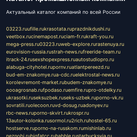
Актуальный каталог компаний по всей России
03223.ru
ufille.ru
krasotata.ru
prazdnikdushi.ru
veetbox.ru
cinemapost.ru
ciam-fr.ru
kraft-you.ru
mega-press.ru
03223.ru
web-explore.ru
rastenuya.ru
eurovision-russia.ru
strah-news.ru
freeride-team.ru
itrack-24.ru
sexshopexpress.ru
autostudiopro.ru
alabuga-cityhotel.ru
pornv.ru
atlantpereezd.ru
bud-em-znakomye.ru
a-cdc.ru
elektrostal-news.ru
korolevremont-market.ru
budem-znakomye.ru
oooagrosnab.ru
fpodaso.ru
emfire.ru
pro-otdelky.ru
ukrasotki.ru
seksuzbek.ru
seks-uzbek.ru
porno-vk.ru
sovratili.ru
olecoon.ru
vd-dosug.ru
adonyev.ru
rbc-news.ru
porno-skvirt.ru
krospr.ru
13autor-kolonka.ru
sormol.ru
2rich.ru
hostel-65.ru
hostserve.ru
porno-na-russkom.ru
mishinlab.ru
neznobi.ru
bigfatcc.ru
habble.ru
starbucksvia.ru