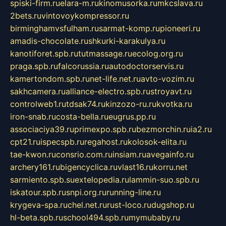
spiski-firm.ru
elara-m.ru
kinomusorka.ru
mkcslava.ru
2bets.ru
vintovoykompressor.ru
birminghamvsfulham.ru
sarmat-komp.ru
pioneeri.ru
amadis-chocolate.ru
shkurki-karakulya.ru
kanotiforet.spb.ru
tutmassage.ru
ecolog.org.ru
praga.spb.ru
falcorussia.ru
autodoctorservis.ru
kamertondom.spb.ru
net-life.net.ru
avto-vozim.ru
sakhcamera.ru
alliance-electro.spb.ru
stroyavt.ru
controlweb1.ru
tdsak74.ru
kinzozo-ru.ru
kvotka.ru
iron-snab.ru
costa-bella.ru
eugrus.pp.ru
associaciya39.ru
primexpo.spb.ru
bezmorchin.ru
ia2.ru
cpt21.ru
ispecspb.ru
regahost.ru
kolosok-elita.ru
tae-kwon.ru
consrio.com.ru
insiam.ru
avegainfo.ru
archery161.ru
bigencyclica.ru
vlast16.ru
korru.net
sarmiento.spb.su
extelopedia.ru
lammin-suo.spb.ru
iskatour.spb.ru
snpi.org.ru
running-line.ru
krygeva-spa.ru
chel.net.ru
rust-loco.ru
dugshop.ru
hl-beta.spb.ru
school494.spb.ru
mymubaby.ru