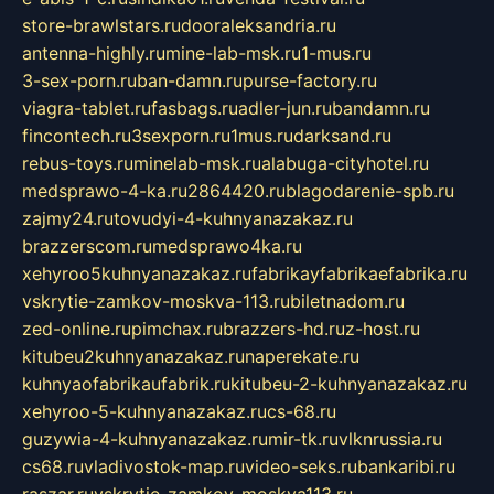
store-brawlstars.ru
dooraleksandria.ru
antenna-highly.ru
mine-lab-msk.ru
1-mus.ru
3-sex-porn.ru
ban-damn.ru
purse-factory.ru
viagra-tablet.ru
fasbags.ru
adler-jun.ru
bandamn.ru
fincontech.ru
3sexporn.ru
1mus.ru
darksand.ru
rebus-toys.ru
minelab-msk.ru
alabuga-cityhotel.ru
medsprawo-4-ka.ru
2864420.ru
blagodarenie-spb.ru
zajmy24.ru
tovudyi-4-kuhnyanazakaz.ru
brazzerscom.ru
medsprawo4ka.ru
xehyroo5kuhnyanazakaz.ru
fabrikayfabrikaefabrika.ru
vskrytie-zamkov-moskva-113.ru
biletnadom.ru
zed-online.ru
pimchax.ru
brazzers-hd.ru
z-host.ru
kitubeu2kuhnyanazakaz.ru
naperekate.ru
kuhnyaofabrikaufabrik.ru
kitubeu-2-kuhnyanazakaz.ru
xehyroo-5-kuhnyanazakaz.ru
cs-68.ru
guzywia-4-kuhnyanazakaz.ru
mir-tk.ru
vlknrussia.ru
cs68.ru
vladivostok-map.ru
video-seks.ru
bankaribi.ru
raszar.ru
vskrytie-zamkov-moskva113.ru