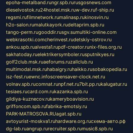
epoha-metalband.ru
ngr.spb.ru
rusgosnews.com
dieselvostok.ru
24hostel.msk.ru
w-dev.ru
f-ship.ru
regsmi.ru
filmnetwork.ru
malinasp.ru
kinosvin.ru
h2o-salon.ru
malutkayork.ru
deltaprim.spb.ru
tango-perm.ru
gooddir.ru
sgv.su
multiki-online.com
webkrasotki.com
cherinvest.ru
detskiy-ostrov.ru
ankou.spb.ru
alvesta1.ru
pdf-creator.ru
nix-files.org.ru
sakhatoday.ru
elektrikersymboler.ru
sputnikyes.ru
golf2club.msk.ru
aeforums.ru
zallclub.ru
multimodal.msk.ru
habaigry.ru
haikko.ru
sobakopedia.ru
isz-fest.ru
ewnc.info
screensaver-clock.net.ru
volnav.spb.ru
comnat.ru
npf.net.ru
7bit.pp.ru
kalugatur.ru
tesiaes.ru
card.com.ru
kazanka.spb.ru
gildiya-kuznecov.ru
kameryboavision.ru
griffoncom.spb.ru
fabrika-emotsiy.ru
PARK-MATROSOVA.RU
agat.spb.ru
avtoyurist-moskva1.ru
hardware.org.ru
схема-авто.рф
dg-lab.ru
angrup.ru
recruiter.spb.ru
music8.spb.ru