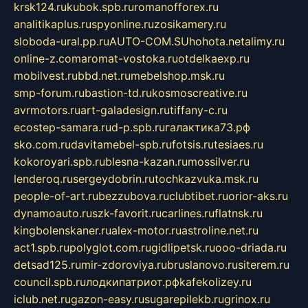
krsk124.ru
kubok.spb.ru
romanofforex.ru
analitikaplus.ru
spyonline.ru
zosikamery.ru
sloboda-ural.pp.ru
AUTO-COM.SU
hohota.net
alimy.ru
online-z.com
aromat-vostoka.ru
otdelkaexp.ru
mobilvest.ru
bbd.net.ru
mebelshop.msk.ru
smp-forum.ru
bastion-td.ru
kosmoscreative.ru
avrmotors.ru
art-galadesign.ru
tiffany-c.ru
ecostep-samara.ru
d-p.spb.ru
галактика73.рф
sko.com.ru
davitamebel-spb.ru
fotsis.ru
tesiaes.ru
kokoroyari.spb.ru
blesna-kazan.ru
mossilver.ru
lenderoq.ru
sergeydobrin.ru
tochkazvuka.msk.ru
people-of-art.ru
bezzubova.ru
clubtibet.ru
orior-aks.ru
dynamoauto.ru
szk-favorit.ru
carlines.ru
flatnsk.ru
kingbolenskaner.ru
alex-motor.ru
astroline.net.ru
act1.spb.ru
polyglot.com.ru
gidlipetsk.ru
ooo-driada.ru
detsad125.ru
mir-zdoroviya.ru
bruslanovo.ru
siterem.ru
council.spb.ru
лодкипатриот.рф
kafekolizey.ru
iclub.net.ru
gazon-easy.ru
sugarepilekb.ru
grinox.ru