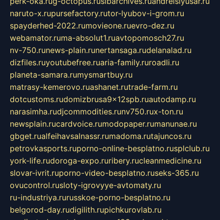
perk-oka.ru
g-octopus.ru
sibarchives.ru
andreislyusar.ru
naruto-x.ru
pursefactory.ru
tor-lyubov-i-grom.ru
spayderhed-2022.ru
movieone.ru
evro-dez.ru
webamator.ru
ma-absolut1.ru
avtopomosch27.ru
nv-750.ru
news-plain.ru
nertansaga.ru
delanalad.ru
dizfiles.ru
youtubefree.ru
aria-family.ru
roadli.ru
planeta-samara.ru
mysmartbuy.ru
matrasy-kemerovo.ru
ashanet.ru
trade-farm.ru
dotcustoms.ru
domizbrusa9x12spb.ru
autodamp.ru
narasimha.ru
djcommodities.ru
nv750.ru
x-ton.ru
newsplain.ru
cardvoice.ru
modopaper.ru
manunae.ru
gbget.ru
alfeihavsalnassr.ru
madoma.ru
tajuncos.ru
petrovkasports.ru
porno-online-besplatno.ru
splclub.ru
york-life.ru
doroga-expo.ru
ribery.ru
cleanmedicine.ru
slovar-ivrit.ru
porno-video-besplatno.ru
seks-365.ru
ovucontrol.ru
sloty-igrovyye-avtomaty.ru
ru-industriya.ru
russkoe-porno-besplatno.ru
belgorod-day.ru
digilith.ru
pichkurovlab.ru