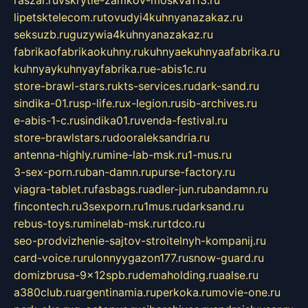
lipetsktelecom.ru
tovudyi4kuhnyanazakaz.ru
seksuzb.ru
guzywia4kuhnyanazakaz.ru
fabrikaofabrikaokuhny.ru
kuhnyaekuhnyaafabrika.ru
kuhnyaykuhnyayfabrika.ru
e-abis1c.ru
store-brawl-stars.ru
kts-services.ru
dark-sand.ru
sindika-01.ru
sp-life.ru
x-legion.ru
sib-archives.ru
e-abis-1-c.ru
sindika01.ru
venda-festival.ru
store-brawlstars.ru
dooraleksandria.ru
antenna-highly.ru
mine-lab-msk.ru
1-mus.ru
3-sex-porn.ru
ban-damn.ru
purse-factory.ru
viagra-tablet.ru
fasbags.ru
adler-jun.ru
bandamn.ru
fincontech.ru
3sexporn.ru
1mus.ru
darksand.ru
rebus-toys.ru
minelab-msk.ru
rtdco.ru
seo-prodvizhenie-sajtov-stroitelnyh-kompanij.ru
card-voice.ru
rulonnyygazon177.ru
snow-guard.ru
domizbrusa-9x12spb.ru
demaholding.ru
aalse.ru
a380club.ru
argentinamia.ru
perkoka.ru
movie-one.ru