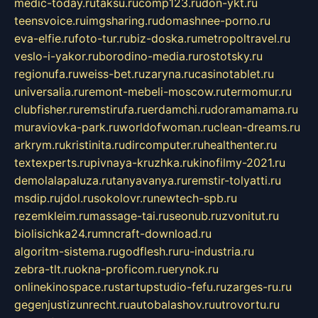
medic-today.ru
taksu.ru
comp123.ru
don-ykt.ru
teensvoice.ru
imgsharing.ru
domashnee-porno.ru
eva-elfie.ru
foto-tur.ru
biz-doska.ru
metropoltravel.ru
veslo-i-yakor.ru
borodino-media.ru
rostotsky.ru
regionufa.ru
weiss-bet.ru
zaryna.ru
casinotablet.ru
universalia.ru
remont-mebeli-moscow.ru
termomur.ru
clubfisher.ru
remstirufa.ru
erdamchi.ru
doramamama.ru
muraviovka-park.ru
worldofwoman.ru
clean-dreams.ru
arkrym.ru
kristinita.ru
dircomputer.ru
healthenter.ru
textexperts.ru
pivnaya-kruzhka.ru
kinofilmy-2021.ru
demolalapaluza.ru
tanyavanya.ru
remstir-tolyatti.ru
msdip.ru
jdol.ru
sokolovr.ru
newtech-spb.ru
rezemkleim.ru
massage-tai.ru
seonub.ru
zvonitut.ru
biolisichka24.ru
mncraft-download.ru
algoritm-sistema.ru
godflesh.ru
ru-industria.ru
zebra-tlt.ru
okna-proficom.ru
erynok.ru
onlinekinospace.ru
startupstudio-fefu.ru
zarges-ru.ru
gegenjustizunrecht.ru
autobalashov.ru
utrovortu.ru