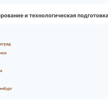
рование и технологическая подготовк
оград
инск
ск
инбург