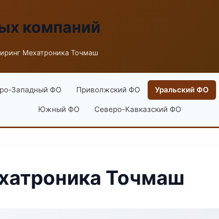
ых компаний
иринг Мехатроника Точмаш
ро-Западный ФО
Приволжский ФО
Уральский ФО
Южный ФО
Северо-Кавказский ФО
хатроника Точмаш