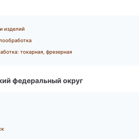
 и изделий
ллообработка
ботка: токарная, фрезерная
ский федеральный округ
ск