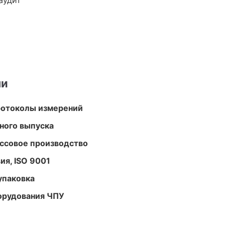
аудит
ми
ротоколы измерений
ного выпуска
ассовое производство
ия, ISO 9001
упаковка
орудования ЧПУ