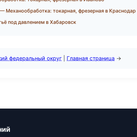
 Механообработка: токарная, фрезерная в Краснодар
тьё под давлением в Хабаровск
кий федеральный округ
|
Главная страница
→
ний