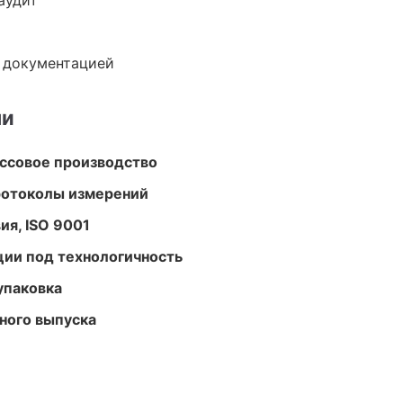
аудит
е документацией
ми
ассовое производство
ротоколы измерений
ия, ISO 9001
ции под технологичность
упаковка
ного выпуска