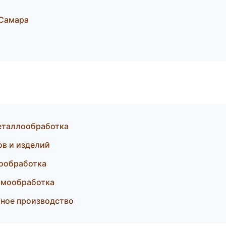
 Самара
металлообработка
ов и изделий
мообработка
рмообработка
ктное производство