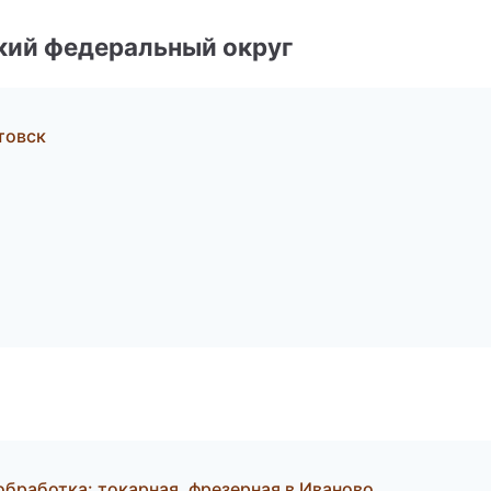
ский федеральный округ
товск
обработка: токарная, фрезерная в Иваново