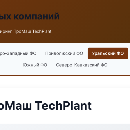
ых компаний
иринг ПроМаш TechPlant
ро-Западный ФО
Приволжский ФО
Уральский ФО
Южный ФО
Северо-Кавказский ФО
оМаш TechPlant