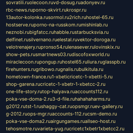
sovratili.ru
olecoon.ru
vd-dosug.ru
adonyev.ru
rbc-news.ru
porno-skvirt.ru
krospr.ru
13autor-kolonka.ru
sormol.ru
2rich.ru
hostel-65.ru
hostserve.ru
porno-na-russkom.ru
mishinlab.ru
neznobi.ru
bigfatcc.ru
habble.ru
starbucksvia.ru
delfinet.ru
silvernano.ru
elestal.ru
vektor-doroga.ru
velotrenajery.ru
pronso54.ru
lenasever.ru
lovinskix.ru
show-pets.ru
smartnews03.ru
discofoxworld.ru
miraclecoon.ru
pongup.ru
hostel65.ru
liura.ru
glasspb.ru
firehunters.ru
gribowo.ru
gnalis.ru
bulkitula.ru
hometown-france.ru
1-xbeticricetc-1-xbetti-5.ru
shop-garena.ru
cricetc-1-xbetr-1-xbetcc-2.ru
one-life-story.ru
top-halyava.ru
accounts112.ru
poka-vse-doma-2.ru
3-d-file.ru
hahahaharms.ru
g2012.ru
tst-1.ru
shaggy-cat.ru
opsmgr.ru
ev-gallery.ru
g-2012.ru
ops-mgr.ru
accounts-112.ru
csm-demo.ru
poka-vse-doma2.ru
airgungames.ru
allseo-host.ru
tehosmotre.ru
varieta-yug.ru
cricetc1xbetr1xbetcc2.ru