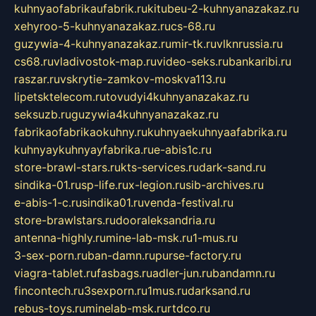
kuhnyaofabrikaufabrik.ru
kitubeu-2-kuhnyanazakaz.ru
xehyroo-5-kuhnyanazakaz.ru
cs-68.ru
guzywia-4-kuhnyanazakaz.ru
mir-tk.ru
vlknrussia.ru
cs68.ru
vladivostok-map.ru
video-seks.ru
bankaribi.ru
raszar.ru
vskrytie-zamkov-moskva113.ru
lipetsktelecom.ru
tovudyi4kuhnyanazakaz.ru
seksuzb.ru
guzywia4kuhnyanazakaz.ru
fabrikaofabrikaokuhny.ru
kuhnyaekuhnyaafabrika.ru
kuhnyaykuhnyayfabrika.ru
e-abis1c.ru
store-brawl-stars.ru
kts-services.ru
dark-sand.ru
sindika-01.ru
sp-life.ru
x-legion.ru
sib-archives.ru
e-abis-1-c.ru
sindika01.ru
venda-festival.ru
store-brawlstars.ru
dooraleksandria.ru
antenna-highly.ru
mine-lab-msk.ru
1-mus.ru
3-sex-porn.ru
ban-damn.ru
purse-factory.ru
viagra-tablet.ru
fasbags.ru
adler-jun.ru
bandamn.ru
fincontech.ru
3sexporn.ru
1mus.ru
darksand.ru
rebus-toys.ru
minelab-msk.ru
rtdco.ru