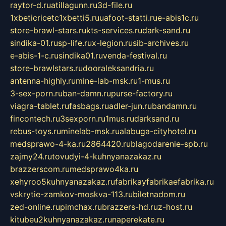
raytor-d.ru
atillagunn.ru
3d-file.ru
1xbeticricetc1xbetti5.ru
uafoot-statti.ru
e-abis1c.ru
store-brawl-stars.ru
kts-services.ru
dark-sand.ru
sindika-01.ru
sp-life.ru
x-legion.ru
sib-archives.ru
e-abis-1-c.ru
sindika01.ru
venda-festival.ru
store-brawlstars.ru
dooraleksandria.ru
antenna-highly.ru
mine-lab-msk.ru
1-mus.ru
3-sex-porn.ru
ban-damn.ru
purse-factory.ru
viagra-tablet.ru
fasbags.ru
adler-jun.ru
bandamn.ru
fincontech.ru
3sexporn.ru
1mus.ru
darksand.ru
rebus-toys.ru
minelab-msk.ru
alabuga-cityhotel.ru
medsprawo-4-ka.ru
2864420.ru
blagodarenie-spb.ru
zajmy24.ru
tovudyi-4-kuhnyanazakaz.ru
brazzerscom.ru
medsprawo4ka.ru
xehyroo5kuhnyanazakaz.ru
fabrikayfabrikaefabrika.ru
vskrytie-zamkov-moskva-113.ru
biletnadom.ru
zed-online.ru
pimchax.ru
brazzers-hd.ru
z-host.ru
kitubeu2kuhnyanazakaz.ru
naperekate.ru