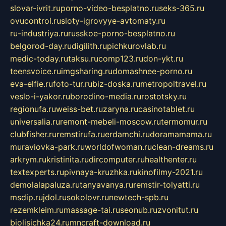
slovar-ivrit.ru
porno-video-besplatno.ru
seks-365.ru
ovucontrol.ru
sloty-igrovyye-avtomaty.ru
ru-industriya.ru
russkoe-porno-besplatno.ru
belgorod-day.ru
digilith.ru
pichkurovlab.ru
medic-today.ru
taksu.ru
comp123.ru
don-ykt.ru
teensvoice.ru
imgsharing.ru
domashnee-porno.ru
eva-elfie.ru
foto-tur.ru
biz-doska.ru
metropoltravel.ru
veslo-i-yakor.ru
borodino-media.ru
rostotsky.ru
regionufa.ru
weiss-bet.ru
zaryna.ru
casinotablet.ru
universalia.ru
remont-mebeli-moscow.ru
termomur.ru
clubfisher.ru
remstirufa.ru
erdamchi.ru
doramamama.ru
muraviovka-park.ru
worldofwoman.ru
clean-dreams.ru
arkrym.ru
kristinita.ru
dircomputer.ru
healthenter.ru
textexperts.ru
pivnaya-kruzhka.ru
kinofilmy-2021.ru
demolalapaluza.ru
tanyavanya.ru
remstir-tolyatti.ru
msdip.ru
jdol.ru
sokolovr.ru
newtech-spb.ru
rezemkleim.ru
massage-tai.ru
seonub.ru
zvonitut.ru
biolisichka24.ru
mncraft-download.ru