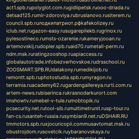
act1.spb.ru
polyglot.com.ru
gidlipetsk.ru
ooo-driada.ru
detsad125.ru
mir-zdoroviya.ru
bruslanovo.ru
siterem.ru
council.spb.ru
лодкипатриот.рф
kafekolizey.ru
iclub.net.ru
gazon-easy.ru
sugarepilekb.ru
grinox.ru
pylesostineco.ru
msts-ozarenie.ru
kameryjooan.ru
artemovskij.ru
dopler.spb.ru
aid70.ru
metall-perm.ru
ndm.msk.ru
ratingzooshop.ru
apiaccess.ru
globalautotrade.info
bezverhovskoe.ru
drsschool.ru
ZOOSMART.SPB.RU
dalakony.ru
medikijob.ru
remontt.spb.ru
photostudia.spb.ru
myragon.ru
terramia.ru
academy62.ru
gardengallereya.ru
rti.com.ru
artem-news.ru
biserinca.ru
krasnodarkurort.com
imshowtv.ru
mebel-v-tule.ru
mobtopik.ru
pcsecurity.net.ru
tool-sib.ru
multimetrunit.ru
sp-tour.ru
fan-cs.ru
santeh-russia.ru
symbian9.net.ru
DSHAIR.RU
tmmotors.spb.ru
xjocuricopii.com
musavtomat.msk.ru
obustrojdom.ru
sovetcik.ru
ybaranovskaya.ru