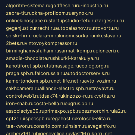
algoritm-sistema.ru
godflesh.ru
ru-industria.ru
zebra-tlt.ru
okna-proficom.ru
erynok.ru
onlinekinospace.ru
startupstudio-fefu.ru
zarges-ru.ru
gegenjustizunrecht.ru
autobalashov.ru
utrovortu.ru
spiski-firm.ru
elara-m.ru
kinomusorka.ru
mkcslava.ru
2bets.ru
vintovoykompressor.ru
birminghamvsfulham.ru
sarmat-komp.ru
pioneeri.ru
amadis-chocolate.ru
shkurki-karakulya.ru
kanotiforet.spb.ru
tutmassage.ru
ecolog.org.ru
praga.spb.ru
falcorussia.ru
autodoctorservis.ru
kamertondom.spb.ru
net-life.net.ru
avto-vozim.ru
sakhcamera.ru
alliance-electro.spb.ru
stroyavt.ru
controlweb1.ru
tdsak74.ru
kinzozo-ru.ru
kvotka.ru
iron-snab.ru
costa-bella.ru
eugrus.pp.ru
associaciya39.ru
primexpo.spb.ru
bezmorchin.ru
ia2.ru
cpt21.ru
ispecspb.ru
regahost.ru
kolosok-elita.ru
tae-kwon.ru
consrio.com.ru
insiam.ru
avegainfo.ru
archery161.ru
bigencyclica.ru
vlast16.ru
korru.net