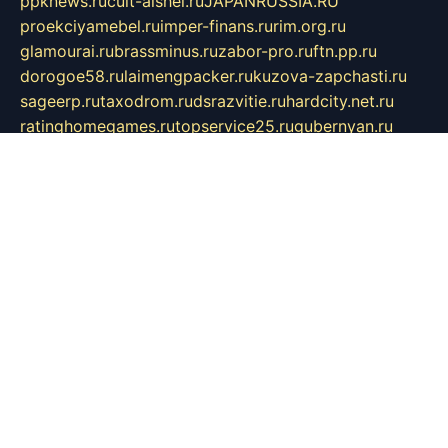
ppknews.ru
cult-alshei.ru
JAPANRUSSIA.RU
proekciyamebel.ru
imper-finans.ru
rim.org.ru
glamourai.ru
brassminus.ru
zabor-pro.ru
ftn.pp.ru
dorogoe58.ru
laimengpacker.ru
kuzova-zapchasti.ru
sageerp.ru
taxodrom.ru
dsrazvitie.ru
hardcity.net.ru
ratinghomegames.ru
topservice25.ru
gubernyan.ru
gtglasslined.ru
ii4.ru
tssport.spb.ru
andorra24.com
blackwallstreet.ru
oboimos.ru
optim-doors.com.ru
ikuch.ru
nycr.org.ru
npa21.ru
vremya-ch.spb.ru
desert000.ru
ivtorgi.ru
ifiori.ru
catalog-statei.ru
dcv.org.ru
spetsmaster174.ru
ipkameryhiseeu.ru
dum26.ru
ruspol.spb.ru
fr-opendp.ru
kam-solnyshko.ru
cheyenne-arapaho.ru
sevzapmetal.spb.ru
ted-lapidus.spb.ru
parasite-eliminator.ru
sigma-complete.ru
modernworld.ru
dama-moda.ru
eholot-group.ru
sk-nvkz.ru
DRONGOLD.RU
democratia2.ru
i-farmer.ru
mass-sport.org
jablonex.spb.ru
bookmess.ru
linkword.ru