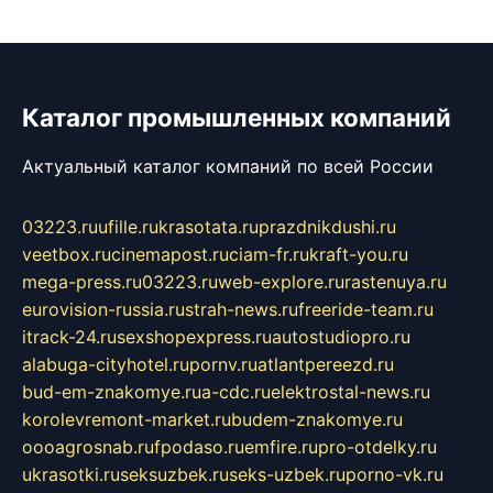
Каталог промышленных компаний
Актуальный каталог компаний по всей России
03223.ru
ufille.ru
krasotata.ru
prazdnikdushi.ru
veetbox.ru
cinemapost.ru
ciam-fr.ru
kraft-you.ru
mega-press.ru
03223.ru
web-explore.ru
rastenuya.ru
eurovision-russia.ru
strah-news.ru
freeride-team.ru
itrack-24.ru
sexshopexpress.ru
autostudiopro.ru
alabuga-cityhotel.ru
pornv.ru
atlantpereezd.ru
bud-em-znakomye.ru
a-cdc.ru
elektrostal-news.ru
korolevremont-market.ru
budem-znakomye.ru
oooagrosnab.ru
fpodaso.ru
emfire.ru
pro-otdelky.ru
ukrasotki.ru
seksuzbek.ru
seks-uzbek.ru
porno-vk.ru