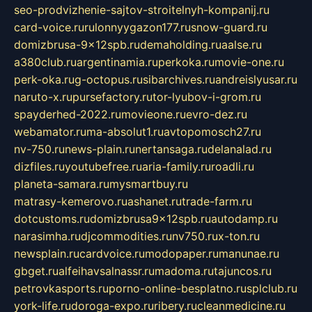
seo-prodvizhenie-sajtov-stroitelnyh-kompanij.ru
card-voice.ru
rulonnyygazon177.ru
snow-guard.ru
domizbrusa-9x12spb.ru
demaholding.ru
aalse.ru
a380club.ru
argentinamia.ru
perkoka.ru
movie-one.ru
perk-oka.ru
g-octopus.ru
sibarchives.ru
andreislyusar.ru
naruto-x.ru
pursefactory.ru
tor-lyubov-i-grom.ru
spayderhed-2022.ru
movieone.ru
evro-dez.ru
webamator.ru
ma-absolut1.ru
avtopomosch27.ru
nv-750.ru
news-plain.ru
nertansaga.ru
delanalad.ru
dizfiles.ru
youtubefree.ru
aria-family.ru
roadli.ru
planeta-samara.ru
mysmartbuy.ru
matrasy-kemerovo.ru
ashanet.ru
trade-farm.ru
dotcustoms.ru
domizbrusa9x12spb.ru
autodamp.ru
narasimha.ru
djcommodities.ru
nv750.ru
x-ton.ru
newsplain.ru
cardvoice.ru
modopaper.ru
manunae.ru
gbget.ru
alfeihavsalnassr.ru
madoma.ru
tajuncos.ru
petrovkasports.ru
porno-online-besplatno.ru
splclub.ru
york-life.ru
doroga-expo.ru
ribery.ru
cleanmedicine.ru