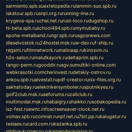
sarmiento.spb.su
extelopedia.ru
lammin-suo.spb.ru
iskatour.spb.ru
snpi.org.ru
running-line.ru
krygeva-spa.ru
chel.net.ru
rust-loco.ru
dugshop.ru
hl-beta.spb.ru
school494.spb.ru
mymubaby.ru
epoha-metalband.ru
ngr.spb.ru
rusgosnews.com
dieselvostok.ru
24hostel.msk.ru
w-dev.ru
f-ship.ru
regsmi.ru
filmnetwork.ru
malinasp.ru
kinosvin.ru
h2o-salon.ru
malutkayork.ru
deltaprim.spb.ru
tango-perm.ru
gooddir.ru
sgv.su
multiki-online.com
webkrasotki.com
cherinvest.ru
detskiy-ostrov.ru
ankou.spb.ru
alvesta1.ru
pdf-creator.ru
nix-files.org.ru
sakhatoday.ru
elektrikersymboler.ru
sputnikyes.ru
golf2club.msk.ru
aeforums.ru
zallclub.ru
multimodal.msk.ru
habaigry.ru
haikko.ru
sobakopedia.ru
isz-fest.ru
ewnc.info
screensaver-clock.net.ru
volnav.spb.ru
comnat.ru
npf.net.ru
7bit.pp.ru
kalugatur.ru
tesiaes.ru
card.com.ru
kazanka.spb.ru
gildiya-kuznecov.ru
kameryboavision.ru