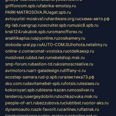
griffoncom.spb.ru
fabrika-emotsiy.ru
PARK-MATROSOVA.RU
agat.spb.ru
avtoyurist-moskva1.ru
hardware.org.ru
схема-авто.рф
dg-lab.ru
angrup.ru
recruiter.spb.ru
music8.spb.ru
krsk124.ru
kubok.spb.ru
romanofforex.ru
analitikaplus.ru
spyonline.ru
zosikamery.ru
sloboda-ural.pp.ru
AUTO-COM.SU
hohota.net
alimy.ru
online-z.com
aromat-vostoka.ru
otdelkaexp.ru
mobilvest.ru
bbd.net.ru
mebelshop.msk.ru
smp-forum.ru
bastion-td.ru
kosmoscreative.ru
avrmotors.ru
art-galadesign.ru
tiffany-c.ru
ecostep-samara.ru
d-p.spb.ru
галактика73.рф
sko.com.ru
davitamebel-spb.ru
fotsis.ru
tesiaes.ru
kokoroyari.spb.ru
blesna-kazan.ru
mossilver.ru
lenderoq.ru
sergeydobrin.ru
tochkazvuka.msk.ru
people-of-art.ru
bezzubova.ru
clubtibet.ru
orior-aks.ru
dynamoauto.ru
szk-favorit.ru
carlines.ru
flatnsk.ru
kingbolenskaner.ru
alex-motor.ru
astroline.net.ru