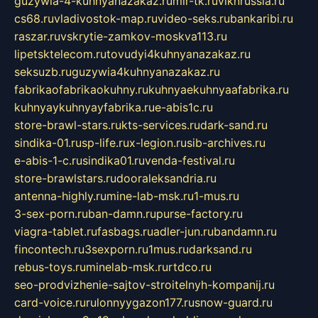
guzywia-4-kuhnyanazakaz.ru
mir-tk.ru
vlknrussia.ru
cs68.ru
vladivostok-map.ru
video-seks.ru
bankaribi.ru
raszar.ru
vskrytie-zamkov-moskva113.ru
lipetsktelecom.ru
tovudyi4kuhnyanazakaz.ru
seksuzb.ru
guzywia4kuhnyanazakaz.ru
fabrikaofabrikaokuhny.ru
kuhnyaekuhnyaafabrika.ru
kuhnyaykuhnyayfabrika.ru
e-abis1c.ru
store-brawl-stars.ru
kts-services.ru
dark-sand.ru
sindika-01.ru
sp-life.ru
x-legion.ru
sib-archives.ru
e-abis-1-c.ru
sindika01.ru
venda-festival.ru
store-brawlstars.ru
dooraleksandria.ru
antenna-highly.ru
mine-lab-msk.ru
1-mus.ru
3-sex-porn.ru
ban-damn.ru
purse-factory.ru
viagra-tablet.ru
fasbags.ru
adler-jun.ru
bandamn.ru
fincontech.ru
3sexporn.ru
1mus.ru
darksand.ru
rebus-toys.ru
minelab-msk.ru
rtdco.ru
seo-prodvizhenie-sajtov-stroitelnyh-kompanij.ru
card-voice.ru
rulonnyygazon177.ru
snow-guard.ru