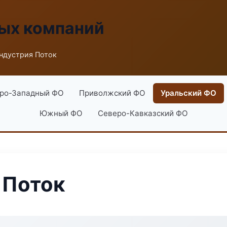
ых компаний
ндустрия Поток
ро-Западный ФО
Приволжский ФО
Уральский ФО
Южный ФО
Северо-Кавказский ФО
 Поток