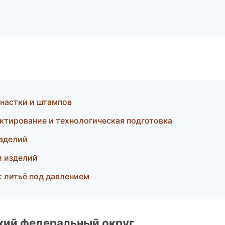
снастки и штампов
тирование и технологическая подготовка
изделий
и изделий
 литьё под давлением
ский федеральный округ