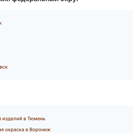
к
вск
и изделий в Тюмень
ая окраска в Воронеж