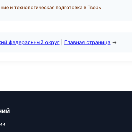
ие и технологическая подготовка в Тверь
кий федеральный округ
|
Главная страница
→
ний
сии