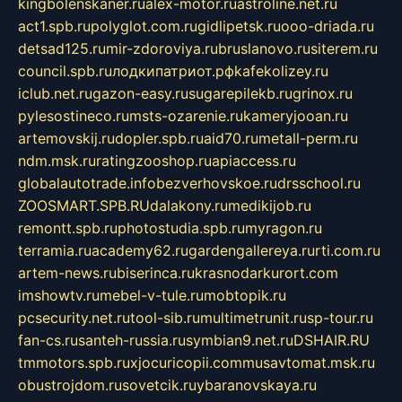
kingbolenskaner.ru
alex-motor.ru
astroline.net.ru
act1.spb.ru
polyglot.com.ru
gidlipetsk.ru
ooo-driada.ru
detsad125.ru
mir-zdoroviya.ru
bruslanovo.ru
siterem.ru
council.spb.ru
лодкипатриот.рф
kafekolizey.ru
iclub.net.ru
gazon-easy.ru
sugarepilekb.ru
grinox.ru
pylesostineco.ru
msts-ozarenie.ru
kameryjooan.ru
artemovskij.ru
dopler.spb.ru
aid70.ru
metall-perm.ru
ndm.msk.ru
ratingzooshop.ru
apiaccess.ru
globalautotrade.info
bezverhovskoe.ru
drsschool.ru
ZOOSMART.SPB.RU
dalakony.ru
medikijob.ru
remontt.spb.ru
photostudia.spb.ru
myragon.ru
terramia.ru
academy62.ru
gardengallereya.ru
rti.com.ru
artem-news.ru
biserinca.ru
krasnodarkurort.com
imshowtv.ru
mebel-v-tule.ru
mobtopik.ru
pcsecurity.net.ru
tool-sib.ru
multimetrunit.ru
sp-tour.ru
fan-cs.ru
santeh-russia.ru
symbian9.net.ru
DSHAIR.RU
tmmotors.spb.ru
xjocuricopii.com
musavtomat.msk.ru
obustrojdom.ru
sovetcik.ru
ybaranovskaya.ru