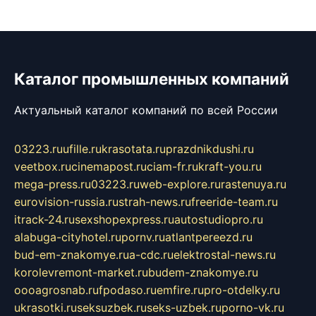
Каталог промышленных компаний
Актуальный каталог компаний по всей России
03223.ru
ufille.ru
krasotata.ru
prazdnikdushi.ru
veetbox.ru
cinemapost.ru
ciam-fr.ru
kraft-you.ru
mega-press.ru
03223.ru
web-explore.ru
rastenuya.ru
eurovision-russia.ru
strah-news.ru
freeride-team.ru
itrack-24.ru
sexshopexpress.ru
autostudiopro.ru
alabuga-cityhotel.ru
pornv.ru
atlantpereezd.ru
bud-em-znakomye.ru
a-cdc.ru
elektrostal-news.ru
korolevremont-market.ru
budem-znakomye.ru
oooagrosnab.ru
fpodaso.ru
emfire.ru
pro-otdelky.ru
ukrasotki.ru
seksuzbek.ru
seks-uzbek.ru
porno-vk.ru