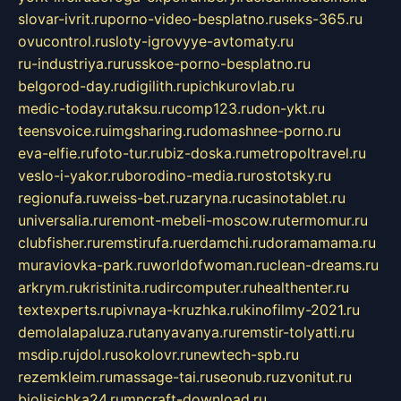
slovar-ivrit.ru
porno-video-besplatno.ru
seks-365.ru
ovucontrol.ru
sloty-igrovyye-avtomaty.ru
ru-industriya.ru
russkoe-porno-besplatno.ru
belgorod-day.ru
digilith.ru
pichkurovlab.ru
medic-today.ru
taksu.ru
comp123.ru
don-ykt.ru
teensvoice.ru
imgsharing.ru
domashnee-porno.ru
eva-elfie.ru
foto-tur.ru
biz-doska.ru
metropoltravel.ru
veslo-i-yakor.ru
borodino-media.ru
rostotsky.ru
regionufa.ru
weiss-bet.ru
zaryna.ru
casinotablet.ru
universalia.ru
remont-mebeli-moscow.ru
termomur.ru
clubfisher.ru
remstirufa.ru
erdamchi.ru
doramamama.ru
muraviovka-park.ru
worldofwoman.ru
clean-dreams.ru
arkrym.ru
kristinita.ru
dircomputer.ru
healthenter.ru
textexperts.ru
pivnaya-kruzhka.ru
kinofilmy-2021.ru
demolalapaluza.ru
tanyavanya.ru
remstir-tolyatti.ru
msdip.ru
jdol.ru
sokolovr.ru
newtech-spb.ru
rezemkleim.ru
massage-tai.ru
seonub.ru
zvonitut.ru
biolisichka24.ru
mncraft-download.ru