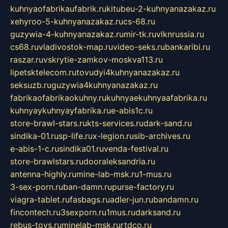
kuhnyaofabrikaufabrik.ru
kitubeu-2-kuhnyanazakaz.ru
xehyroo-5-kuhnyanazakaz.ru
cs-68.ru
guzywia-4-kuhnyanazakaz.ru
mir-tk.ru
vlknrussia.ru
cs68.ru
vladivostok-map.ru
video-seks.ru
bankaribi.ru
raszar.ru
vskrytie-zamkov-moskva113.ru
lipetsktelecom.ru
tovudyi4kuhnyanazakaz.ru
seksuzb.ru
guzywia4kuhnyanazakaz.ru
fabrikaofabrikaokuhny.ru
kuhnyaekuhnyaafabrika.ru
kuhnyaykuhnyayfabrika.ru
e-abis1c.ru
store-brawl-stars.ru
kts-services.ru
dark-sand.ru
sindika-01.ru
sp-life.ru
x-legion.ru
sib-archives.ru
e-abis-1-c.ru
sindika01.ru
venda-festival.ru
store-brawlstars.ru
dooraleksandria.ru
antenna-highly.ru
mine-lab-msk.ru
1-mus.ru
3-sex-porn.ru
ban-damn.ru
purse-factory.ru
viagra-tablet.ru
fasbags.ru
adler-jun.ru
bandamn.ru
fincontech.ru
3sexporn.ru
1mus.ru
darksand.ru
rebus-toys.ru
minelab-msk.ru
rtdco.ru