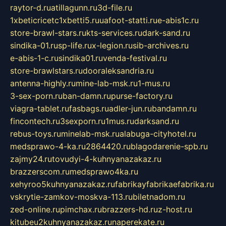
raytor-d.ru
atillagunn.ru
3d-file.ru
1xbeticricetc1xbetti5.ru
uafoot-statti.ru
e-abis1c.ru
store-brawl-stars.ru
kts-services.ru
dark-sand.ru
sindika-01.ru
sp-life.ru
x-legion.ru
sib-archives.ru
e-abis-1-c.ru
sindika01.ru
venda-festival.ru
store-brawlstars.ru
dooraleksandria.ru
antenna-highly.ru
mine-lab-msk.ru
1-mus.ru
3-sex-porn.ru
ban-damn.ru
purse-factory.ru
viagra-tablet.ru
fasbags.ru
adler-jun.ru
bandamn.ru
fincontech.ru
3sexporn.ru
1mus.ru
darksand.ru
rebus-toys.ru
minelab-msk.ru
alabuga-cityhotel.ru
medsprawo-4-ka.ru
2864420.ru
blagodarenie-spb.ru
zajmy24.ru
tovudyi-4-kuhnyanazakaz.ru
brazzerscom.ru
medsprawo4ka.ru
xehyroo5kuhnyanazakaz.ru
fabrikayfabrikaefabrika.ru
vskrytie-zamkov-moskva-113.ru
biletnadom.ru
zed-online.ru
pimchax.ru
brazzers-hd.ru
z-host.ru
kitubeu2kuhnyanazakaz.ru
naperekate.ru