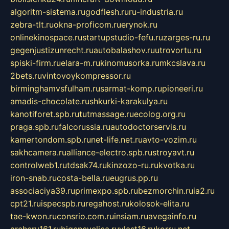
algoritm-sistema.ru
godflesh.ru
ru-industria.ru
zebra-tlt.ru
okna-proficom.ru
erynok.ru
onlinekinospace.ru
startupstudio-fefu.ru
zarges-ru.ru
gegenjustizunrecht.ru
autobalashov.ru
utrovortu.ru
spiski-firm.ru
elara-m.ru
kinomusorka.ru
mkcslava.ru
2bets.ru
vintovoykompressor.ru
birminghamvsfulham.ru
sarmat-komp.ru
pioneeri.ru
amadis-chocolate.ru
shkurki-karakulya.ru
kanotiforet.spb.ru
tutmassage.ru
ecolog.org.ru
praga.spb.ru
falcorussia.ru
autodoctorservis.ru
kamertondom.spb.ru
net-life.net.ru
avto-vozim.ru
sakhcamera.ru
alliance-electro.spb.ru
stroyavt.ru
controlweb1.ru
tdsak74.ru
kinzozo-ru.ru
kvotka.ru
iron-snab.ru
costa-bella.ru
eugrus.pp.ru
associaciya39.ru
primexpo.spb.ru
bezmorchin.ru
ia2.ru
cpt21.ru
ispecspb.ru
regahost.ru
kolosok-elita.ru
tae-kwon.ru
consrio.com.ru
insiam.ru
avegainfo.ru