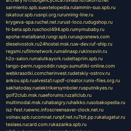
archery161.ru
bigencyclica.ru
vlast16.ru
korru.net
sarmiento.spb.su
extelopedia.ru
lammin-suo.spb.ru
iskatour.spb.ru
snpi.org.ru
running-line.ru
krygeva-spa.ru
chel.net.ru
rust-loco.ru
dugshop.ru
hl-beta.spb.ru
school494.spb.ru
mymubaby.ru
epoha-metalband.ru
ngr.spb.ru
rusgosnews.com
dieselvostok.ru
24hostel.msk.ru
w-dev.ru
f-ship.ru
regsmi.ru
filmnetwork.ru
malinasp.ru
kinosvin.ru
h2o-salon.ru
malutkayork.ru
deltaprim.spb.ru
tango-perm.ru
gooddir.ru
sgv.su
multiki-online.com
webkrasotki.com
cherinvest.ru
detskiy-ostrov.ru
ankou.spb.ru
alvesta1.ru
pdf-creator.ru
nix-files.org.ru
sakhatoday.ru
elektrikersymboler.ru
sputnikyes.ru
golf2club.msk.ru
aeforums.ru
zallclub.ru
multimodal.msk.ru
habaigry.ru
haikko.ru
sobakopedia.ru
isz-fest.ru
ewnc.info
screensaver-clock.net.ru
volnav.spb.ru
comnat.ru
npf.net.ru
7bit.pp.ru
kalugatur.ru
tesiaes.ru
card.com.ru
kazanka.spb.ru