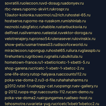
sovratili.ru
olecoon.ru
vd-dosug.ru
adonyev.ru
rbc-news.ru
porno-skvirt.ru
krospr.ru
13autor-kolonka.ru
sormol.ru
2rich.ru
hostel-65.ru
hostserve.ru
porno-na-russkom.ru
mishinlab.ru
neznobi.ru
bigfatcc.ru
habble.ru
starbucksvia.ru
delfinet.ru
silvernano.ru
elestal.ru
vektor-doroga.ru
velotrenajery.ru
pronso54.ru
lenasever.ru
lovinskix.ru
show-pets.ru
smartnews03.ru
discofoxworld.ru
miraclecoon.ru
pongup.ru
hostel65.ru
liura.ru
glasspb.ru
firehunters.ru
gribowo.ru
gnalis.ru
bulkitula.ru
hometown-france.ru
1-xbeticricetc-1-xbetti-5.ru
shop-garena.ru
cricetc-1-xbetr-1-xbetcc-2.ru
one-life-story.ru
top-halyava.ru
accounts112.ru
poka-vse-doma-2.ru
3-d-file.ru
hahahaharms.ru
g2012.ru
tst-1.ru
shaggy-cat.ru
opsmgr.ru
ev-gallery.ru
g-2012.ru
ops-mgr.ru
accounts-112.ru
csm-demo.ru
poka-vse-doma2.ru
airgungames.ru
allseo-host.ru
tehosmotre.ru
varieta-yug.ru
cricetc1xbetr1xbetcc2.ru