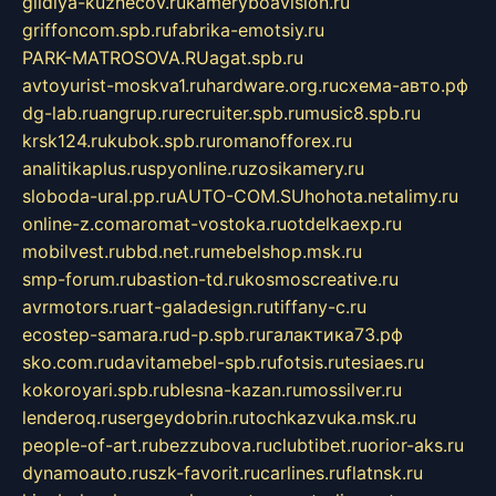
gildiya-kuznecov.ru
kameryboavision.ru
griffoncom.spb.ru
fabrika-emotsiy.ru
PARK-MATROSOVA.RU
agat.spb.ru
avtoyurist-moskva1.ru
hardware.org.ru
схема-авто.рф
dg-lab.ru
angrup.ru
recruiter.spb.ru
music8.spb.ru
krsk124.ru
kubok.spb.ru
romanofforex.ru
analitikaplus.ru
spyonline.ru
zosikamery.ru
sloboda-ural.pp.ru
AUTO-COM.SU
hohota.net
alimy.ru
online-z.com
aromat-vostoka.ru
otdelkaexp.ru
mobilvest.ru
bbd.net.ru
mebelshop.msk.ru
smp-forum.ru
bastion-td.ru
kosmoscreative.ru
avrmotors.ru
art-galadesign.ru
tiffany-c.ru
ecostep-samara.ru
d-p.spb.ru
галактика73.рф
sko.com.ru
davitamebel-spb.ru
fotsis.ru
tesiaes.ru
kokoroyari.spb.ru
blesna-kazan.ru
mossilver.ru
lenderoq.ru
sergeydobrin.ru
tochkazvuka.msk.ru
people-of-art.ru
bezzubova.ru
clubtibet.ru
orior-aks.ru
dynamoauto.ru
szk-favorit.ru
carlines.ru
flatnsk.ru