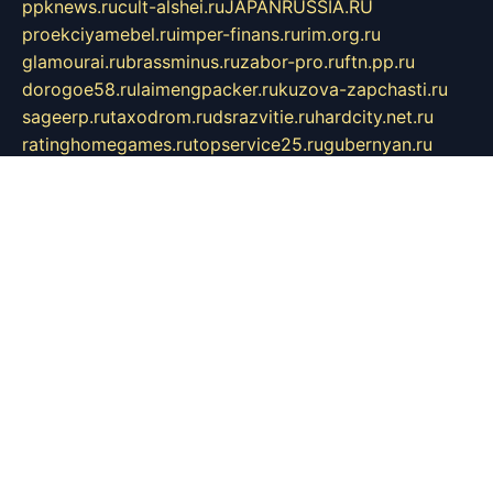
ppknews.ru
cult-alshei.ru
JAPANRUSSIA.RU
proekciyamebel.ru
imper-finans.ru
rim.org.ru
glamourai.ru
brassminus.ru
zabor-pro.ru
ftn.pp.ru
dorogoe58.ru
laimengpacker.ru
kuzova-zapchasti.ru
sageerp.ru
taxodrom.ru
dsrazvitie.ru
hardcity.net.ru
ratinghomegames.ru
topservice25.ru
gubernyan.ru
gtglasslined.ru
ii4.ru
tssport.spb.ru
andorra24.com
blackwallstreet.ru
oboimos.ru
optim-doors.com.ru
ikuch.ru
nycr.org.ru
npa21.ru
vremya-ch.spb.ru
desert000.ru
ivtorgi.ru
ifiori.ru
catalog-statei.ru
dcv.org.ru
spetsmaster174.ru
ipkameryhiseeu.ru
dum26.ru
ruspol.spb.ru
fr-opendp.ru
kam-solnyshko.ru
cheyenne-arapaho.ru
sevzapmetal.spb.ru
ted-lapidus.spb.ru
parasite-eliminator.ru
sigma-complete.ru
modernworld.ru
dama-moda.ru
eholot-group.ru
sk-nvkz.ru
DRONGOLD.RU
democratia2.ru
i-farmer.ru
mass-sport.org
jablonex.spb.ru
bookmess.ru
linkword.ru