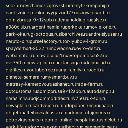
seo-prodvizhenie-sajtov-stroitelnyh-kompanij.ru
card-voice.ru
rulonnyygazon177.ru
snow-guard.ru
domizbrusa-9x12spb.ru
demaholding.ru
aalse.ru
a380club.ru
argentinamia.ru
perkoka.ru
movie-one.ru
perk-oka.ru
g-octopus.ru
sibarchives.ru
andreislyusar.ru
naruto-x.ru
pursefactory.ru
tor-lyubov-i-grom.ru
spayderhed-2022.ru
movieone.ru
evro-dez.ru
webamator.ru
ma-absolut1.ru
avtopomosch27.ru
nv-750.ru
news-plain.ru
nertansaga.ru
delanalad.ru
dizfiles.ru
youtubefree.ru
aria-family.ru
roadli.ru
planeta-samara.ru
mysmartbuy.ru
matrasy-kemerovo.ru
ashanet.ru
trade-farm.ru
dotcustoms.ru
domizbrusa9x12spb.ru
autodamp.ru
narasimha.ru
djcommodities.ru
nv750.ru
x-ton.ru
newsplain.ru
cardvoice.ru
modopaper.ru
manunae.ru
gbget.ru
alfeihavsalnassr.ru
madoma.ru
tajuncos.ru
petrovkasports.ru
porno-online-besplatno.ru
splclub.ru
york-life.ru
doroga-expo.ru
ribery.ru
cleanmedicine.ru