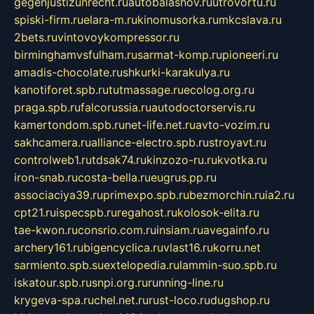
gegenjustizunrecht.ru
autobalashov.ru
utrovortu.ru
spiski-firm.ru
elara-m.ru
kinomusorka.ru
mkcslava.ru
2bets.ru
vintovoykompressor.ru
birminghamvsfulham.ru
sarmat-komp.ru
pioneeri.ru
amadis-chocolate.ru
shkurki-karakulya.ru
kanotiforet.spb.ru
tutmassage.ru
ecolog.org.ru
praga.spb.ru
falcorussia.ru
autodoctorservis.ru
kamertondom.spb.ru
net-life.net.ru
avto-vozim.ru
sakhcamera.ru
alliance-electro.spb.ru
stroyavt.ru
controlweb1.ru
tdsak74.ru
kinzozo-ru.ru
kvotka.ru
iron-snab.ru
costa-bella.ru
eugrus.pp.ru
associaciya39.ru
primexpo.spb.ru
bezmorchin.ru
ia2.ru
cpt21.ru
ispecspb.ru
regahost.ru
kolosok-elita.ru
tae-kwon.ru
consrio.com.ru
insiam.ru
avegainfo.ru
archery161.ru
bigencyclica.ru
vlast16.ru
korru.net
sarmiento.spb.su
extelopedia.ru
lammin-suo.spb.ru
iskatour.spb.ru
snpi.org.ru
running-line.ru
krygeva-spa.ru
chel.net.ru
rust-loco.ru
dugshop.ru