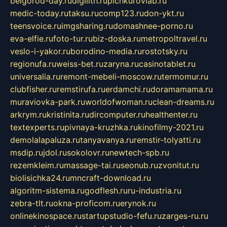
belgorod-day.ru
digilith.ru
pichkurovlab.ru
medic-today.ru
taksu.ru
comp123.ru
don-ykt.ru
teensvoice.ru
imgsharing.ru
domashnee-porno.ru
eva-elfie.ru
foto-tur.ru
biz-doska.ru
metropoltravel.ru
veslo-i-yakor.ru
borodino-media.ru
rostotsky.ru
regionufa.ru
weiss-bet.ru
zaryna.ru
casinotablet.ru
universalia.ru
remont-mebeli-moscow.ru
termomur.ru
clubfisher.ru
remstirufa.ru
erdamchi.ru
doramamama.ru
muraviovka-park.ru
worldofwoman.ru
clean-dreams.ru
arkrym.ru
kristinita.ru
dircomputer.ru
healthenter.ru
textexperts.ru
pivnaya-kruzhka.ru
kinofilmy-2021.ru
demolalapaluza.ru
tanyavanya.ru
remstir-tolyatti.ru
msdip.ru
jdol.ru
sokolovr.ru
newtech-spb.ru
rezemkleim.ru
massage-tai.ru
seonub.ru
zvonitut.ru
biolisichka24.ru
mncraft-download.ru
algoritm-sistema.ru
godflesh.ru
ru-industria.ru
zebra-tlt.ru
okna-proficom.ru
erynok.ru
onlinekinospace.ru
startupstudio-fefu.ru
zarges-ru.ru