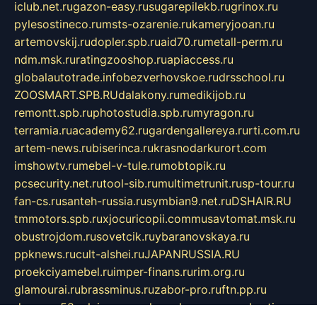
iclub.net.ru
gazon-easy.ru
sugarepilekb.ru
grinox.ru
pylesostineco.ru
msts-ozarenie.ru
kameryjooan.ru
artemovskij.ru
dopler.spb.ru
aid70.ru
metall-perm.ru
ndm.msk.ru
ratingzooshop.ru
apiaccess.ru
globalautotrade.info
bezverhovskoe.ru
drsschool.ru
ZOOSMART.SPB.RU
dalakony.ru
medikijob.ru
remontt.spb.ru
photostudia.spb.ru
myragon.ru
terramia.ru
academy62.ru
gardengallereya.ru
rti.com.ru
artem-news.ru
biserinca.ru
krasnodarkurort.com
imshowtv.ru
mebel-v-tule.ru
mobtopik.ru
pcsecurity.net.ru
tool-sib.ru
multimetrunit.ru
sp-tour.ru
fan-cs.ru
santeh-russia.ru
symbian9.net.ru
DSHAIR.RU
tmmotors.spb.ru
xjocuricopii.com
musavtomat.msk.ru
obustrojdom.ru
sovetcik.ru
ybaranovskaya.ru
ppknews.ru
cult-alshei.ru
JAPANRUSSIA.RU
proekciyamebel.ru
imper-finans.ru
rim.org.ru
glamourai.ru
brassminus.ru
zabor-pro.ru
ftn.pp.ru
dorogoe58.ru
laimengpacker.ru
kuzova-zapchasti.ru