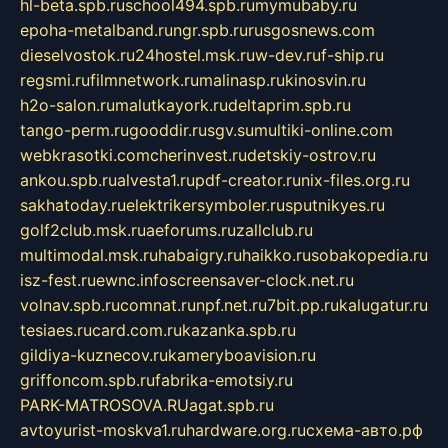
hl-beta.spb.ru
school494.spb.ru
mymubaby.ru
epoha-metalband.ru
ngr.spb.ru
rusgosnews.com
dieselvostok.ru
24hostel.msk.ru
w-dev.ru
f-ship.ru
regsmi.ru
filmnetwork.ru
malinasp.ru
kinosvin.ru
h2o-salon.ru
malutkayork.ru
deltaprim.spb.ru
tango-perm.ru
gooddir.ru
sgv.su
multiki-online.com
webkrasotki.com
cherinvest.ru
detskiy-ostrov.ru
ankou.spb.ru
alvesta1.ru
pdf-creator.ru
nix-files.org.ru
sakhatoday.ru
elektrikersymboler.ru
sputnikyes.ru
golf2club.msk.ru
aeforums.ru
zallclub.ru
multimodal.msk.ru
habaigry.ru
haikko.ru
sobakopedia.ru
isz-fest.ru
ewnc.info
screensaver-clock.net.ru
volnav.spb.ru
comnat.ru
npf.net.ru
7bit.pp.ru
kalugatur.ru
tesiaes.ru
card.com.ru
kazanka.spb.ru
gildiya-kuznecov.ru
kameryboavision.ru
griffoncom.spb.ru
fabrika-emotsiy.ru
PARK-MATROSOVA.RU
agat.spb.ru
avtoyurist-moskva1.ru
hardware.org.ru
схема-авто.рф