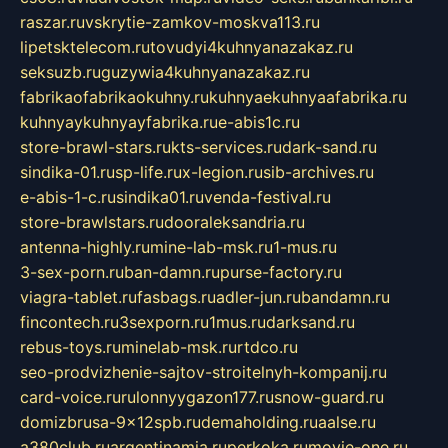
raszar.ru
vskrytie-zamkov-moskva113.ru
lipetsktelecom.ru
tovudyi4kuhnyanazakaz.ru
seksuzb.ru
guzywia4kuhnyanazakaz.ru
fabrikaofabrikaokuhny.ru
kuhnyaekuhnyaafabrika.ru
kuhnyaykuhnyayfabrika.ru
e-abis1c.ru
store-brawl-stars.ru
kts-services.ru
dark-sand.ru
sindika-01.ru
sp-life.ru
x-legion.ru
sib-archives.ru
e-abis-1-c.ru
sindika01.ru
venda-festival.ru
store-brawlstars.ru
dooraleksandria.ru
antenna-highly.ru
mine-lab-msk.ru
1-mus.ru
3-sex-porn.ru
ban-damn.ru
purse-factory.ru
viagra-tablet.ru
fasbags.ru
adler-jun.ru
bandamn.ru
fincontech.ru
3sexporn.ru
1mus.ru
darksand.ru
rebus-toys.ru
minelab-msk.ru
rtdco.ru
seo-prodvizhenie-sajtov-stroitelnyh-kompanij.ru
card-voice.ru
rulonnyygazon177.ru
snow-guard.ru
domizbrusa-9x12spb.ru
demaholding.ru
aalse.ru
a380club.ru
argentinamia.ru
perkoka.ru
movie-one.ru