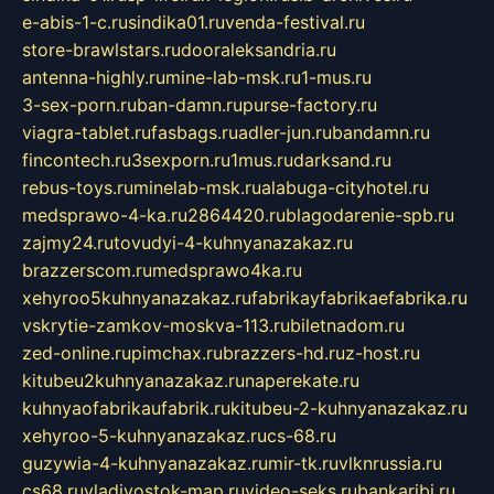
e-abis-1-c.ru
sindika01.ru
venda-festival.ru
store-brawlstars.ru
dooraleksandria.ru
antenna-highly.ru
mine-lab-msk.ru
1-mus.ru
3-sex-porn.ru
ban-damn.ru
purse-factory.ru
viagra-tablet.ru
fasbags.ru
adler-jun.ru
bandamn.ru
fincontech.ru
3sexporn.ru
1mus.ru
darksand.ru
rebus-toys.ru
minelab-msk.ru
alabuga-cityhotel.ru
medsprawo-4-ka.ru
2864420.ru
blagodarenie-spb.ru
zajmy24.ru
tovudyi-4-kuhnyanazakaz.ru
brazzerscom.ru
medsprawo4ka.ru
xehyroo5kuhnyanazakaz.ru
fabrikayfabrikaefabrika.ru
vskrytie-zamkov-moskva-113.ru
biletnadom.ru
zed-online.ru
pimchax.ru
brazzers-hd.ru
z-host.ru
kitubeu2kuhnyanazakaz.ru
naperekate.ru
kuhnyaofabrikaufabrik.ru
kitubeu-2-kuhnyanazakaz.ru
xehyroo-5-kuhnyanazakaz.ru
cs-68.ru
guzywia-4-kuhnyanazakaz.ru
mir-tk.ru
vlknrussia.ru
cs68.ru
vladivostok-map.ru
video-seks.ru
bankaribi.ru