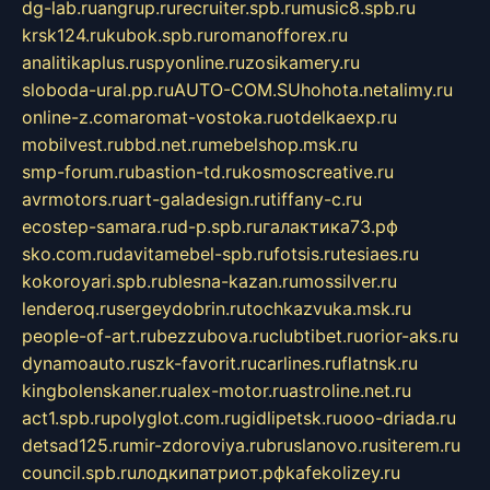
dg-lab.ru
angrup.ru
recruiter.spb.ru
music8.spb.ru
krsk124.ru
kubok.spb.ru
romanofforex.ru
analitikaplus.ru
spyonline.ru
zosikamery.ru
sloboda-ural.pp.ru
AUTO-COM.SU
hohota.net
alimy.ru
online-z.com
aromat-vostoka.ru
otdelkaexp.ru
mobilvest.ru
bbd.net.ru
mebelshop.msk.ru
smp-forum.ru
bastion-td.ru
kosmoscreative.ru
avrmotors.ru
art-galadesign.ru
tiffany-c.ru
ecostep-samara.ru
d-p.spb.ru
галактика73.рф
sko.com.ru
davitamebel-spb.ru
fotsis.ru
tesiaes.ru
kokoroyari.spb.ru
blesna-kazan.ru
mossilver.ru
lenderoq.ru
sergeydobrin.ru
tochkazvuka.msk.ru
people-of-art.ru
bezzubova.ru
clubtibet.ru
orior-aks.ru
dynamoauto.ru
szk-favorit.ru
carlines.ru
flatnsk.ru
kingbolenskaner.ru
alex-motor.ru
astroline.net.ru
act1.spb.ru
polyglot.com.ru
gidlipetsk.ru
ooo-driada.ru
detsad125.ru
mir-zdoroviya.ru
bruslanovo.ru
siterem.ru
council.spb.ru
лодкипатриот.рф
kafekolizey.ru