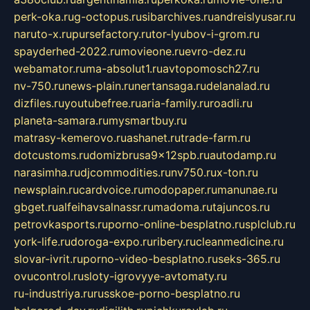
perk-oka.ru
g-octopus.ru
sibarchives.ru
andreislyusar.ru
naruto-x.ru
pursefactory.ru
tor-lyubov-i-grom.ru
spayderhed-2022.ru
movieone.ru
evro-dez.ru
webamator.ru
ma-absolut1.ru
avtopomosch27.ru
nv-750.ru
news-plain.ru
nertansaga.ru
delanalad.ru
dizfiles.ru
youtubefree.ru
aria-family.ru
roadli.ru
planeta-samara.ru
mysmartbuy.ru
matrasy-kemerovo.ru
ashanet.ru
trade-farm.ru
dotcustoms.ru
domizbrusa9x12spb.ru
autodamp.ru
narasimha.ru
djcommodities.ru
nv750.ru
x-ton.ru
newsplain.ru
cardvoice.ru
modopaper.ru
manunae.ru
gbget.ru
alfeihavsalnassr.ru
madoma.ru
tajuncos.ru
petrovkasports.ru
porno-online-besplatno.ru
splclub.ru
york-life.ru
doroga-expo.ru
ribery.ru
cleanmedicine.ru
slovar-ivrit.ru
porno-video-besplatno.ru
seks-365.ru
ovucontrol.ru
sloty-igrovyye-avtomaty.ru
ru-industriya.ru
russkoe-porno-besplatno.ru