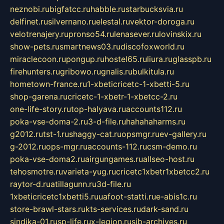
neznobi.ru
bigfatcc.ru
habble.ru
starbucksvia.ru
delfinet.ru
silvernano.ru
elestal.ru
vektor-doroga.ru
velotrenajery.ru
pronso54.ru
lenasever.ru
lovinskix.ru
show-pets.ru
smartnews03.ru
discofoxworld.ru
miraclecoon.ru
pongup.ru
hostel65.ru
liura.ru
glasspb.ru
firehunters.ru
gribowo.ru
gnalis.ru
bulkitula.ru
hometown-france.ru
1-xbeticricetc-1-xbetti-5.ru
shop-garena.ru
cricetc-1-xbetr-1-xbetcc-2.ru
one-life-story.ru
top-halyava.ru
accounts112.ru
poka-vse-doma-2.ru
3-d-file.ru
hahahaharms.ru
g2012.ru
tst-1.ru
shaggy-cat.ru
opsmgr.ru
ev-gallery.ru
g-2012.ru
ops-mgr.ru
accounts-112.ru
csm-demo.ru
poka-vse-doma2.ru
airgungames.ru
allseo-host.ru
tehosmotre.ru
varieta-yug.ru
cricetc1xbetr1xbetcc2.ru
raytor-d.ru
atillagunn.ru
3d-file.ru
1xbeticricetc1xbetti5.ru
uafoot-statti.ru
e-abis1c.ru
store-brawl-stars.ru
kts-services.ru
dark-sand.ru
sindika-01.ru
sp-life.ru
x-legion.ru
sib-archives.ru